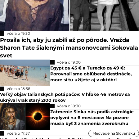
včera o 19:30
Prosila ich, aby ju zabili až po pôrode. Vražda
Sharon Tate šialenými mansonovcami šokovala
svet
včera o 19:00
Egypt za 45 € a Turecko za 49 €:
Porovnali sme obľúbené destinácie,
more si tu užijete aj v októbri
včera o 18:56
Veľký objav talianskych potápačov: V hĺbke 46 metrov sa
ukrýval vrak starý 2100 rokov
včera o 18:30
Zatmenie Slnka nás podľa astrológie
ovplyvní na 6 mesiacov: Na pozore
musia byť 3 znamenia zverokruhu
včera o 17:57
Medvede na Slovensku