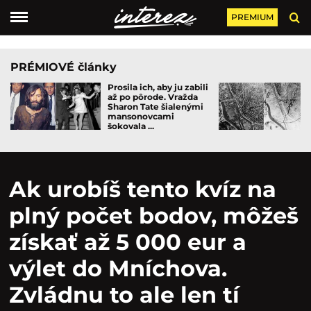
PREMIUM
PRÉMIOVÉ články
Prosila ich, aby ju zabili
až po pôrode. Vražda
Sharon Tate šialenými
mansonovcami
šokovala ...
Ak urobíš tento kvíz na
plný počet bodov, môžeš
získať až 5 000 eur a
výlet do Mníchova.
Zvládnu to ale len tí