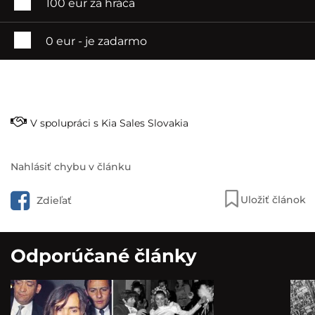
100 eur za hráča
0 eur - je zadarmo
V spolupráci s Kia Sales Slovakia
Nahlásiť chybu v článku
Uložiť článok
Zdieľať
Odporúčané články