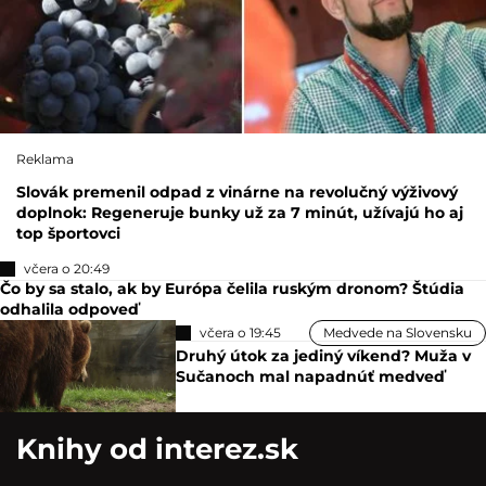
Reklama
Slovák premenil odpad z vinárne na revolučný výživový
doplnok: Regeneruje bunky už za 7 minút, užívajú ho aj
top športovci
včera o 20:49
Čo by sa stalo, ak by Európa čelila ruským dronom? Štúdia
odhalila odpoveď
včera o 19:45
Medvede na Slovensku
Druhý útok za jediný víkend? Muža v
Sučanoch mal napadnúť medveď
Knihy od interez.sk