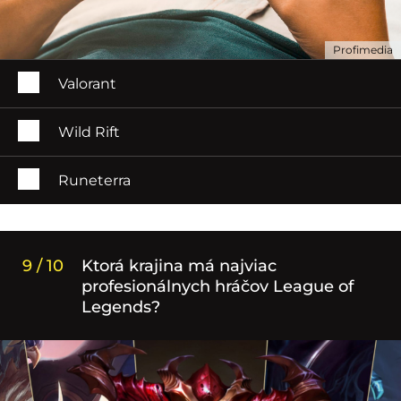
Profimedia
Valorant
Wild Rift
Runeterra
9 / 10
Ktorá krajina má najviac
profesionálnych hráčov League of
Legends?