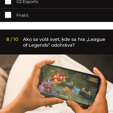
G2 Esports
Fnatic
8 / 10
Ako sa volá svet, kde sa hra „League
of Legends“ odohráva?