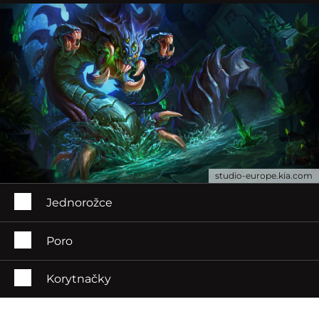
studio-europe.kia.com
Jednorožce
Poro
Korytnačky