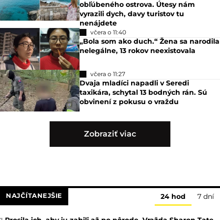
obľúbeného ostrova. Útesy nám
vyrazili dych, davy turistov tu
nenájdete
včera o 11:40
„Bola som ako duch.“ Žena sa narodila
nelegálne, 13 rokov neexistovala
včera o 11:27
Dvaja mladíci napadli v Seredi
taxikára, schytal 13 bodných rán. Sú
obvinení z pokusu o vraždu
Zobraziť viac
NAJČÍTANEJŠIE
24 hod
7 dní