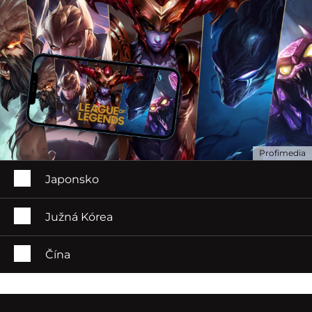
Profimedia
Japonsko
Južná Kórea
Čína