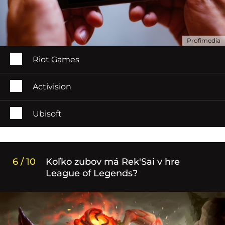
Profimedia
Riot Games
Activision
Ubisoft
6 / 10
Koľko zubov má Rek'Sai v hre
League of Legends?