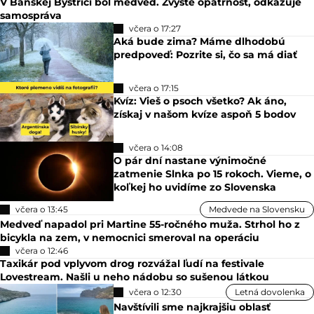
V Banskej Bystrici bol medveď. Zvýšte opatrnosť, odkazuje
samospráva
včera o 17:27
Aká bude zima? Máme dlhodobú
predpoveď: Pozrite si, čo sa má diať
včera o 17:15
Kvíz: Vieš o psoch všetko? Ak áno,
získaj v našom kvíze aspoň 5 bodov
včera o 14:08
O pár dní nastane výnimočné
zatmenie Slnka po 15 rokoch. Vieme, o
koľkej ho uvidíme zo Slovenska
včera o 13:45
Medvede na Slovensku
Medveď napadol pri Martine 55-ročného muža. Strhol ho z
bicykla na zem, v nemocnici smeroval na operáciu
včera o 12:46
Taxikár pod vplyvom drog rozvážal ľudí na festivale
Lovestream. Našli u neho nádobu so sušenou látkou
včera o 12:30
Letná dovolenka
Navštívili sme najkrajšiu oblasť