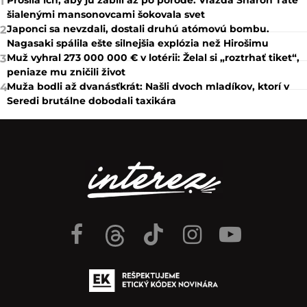
Prosila ich, aby ju zabili až po pôrode. Vražda Sharon Tate
1
šialenými mansonovcami šokovala svet
Japonci sa nevzdali, dostali druhú atómovú bombu.
2
Nagasaki spálila ešte silnejšia explózia než Hirošimu
Muž vyhral 273 000 000 € v lotérii: Želal si „roztrhať tiket“,
3
peniaze mu zničili život
Muža bodli až dvanásťkrát: Našli dvoch mladíkov, ktorí v
4
Seredi brutálne dobodali taxikára