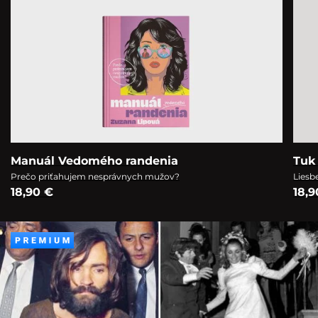
Manuál Vedomého randenia
Tuk 
Prečo priťahujem nesprávnych mužov?
Liesb
18,90 €
18,9