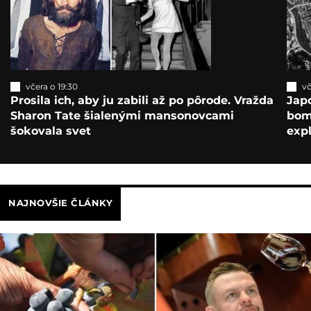
včera o 19:30
vč
Prosila ich, aby ju zabili až po pôrode. Vražda
Japo
Sharon Tate šialenými mansonovcami
bomb
šokovala svet
exp
NAJNOVŠIE ČLÁNKY