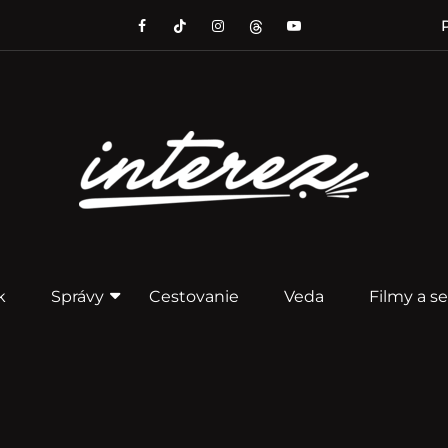
P
k
Správy
Cestovanie
Veda
Filmy a se