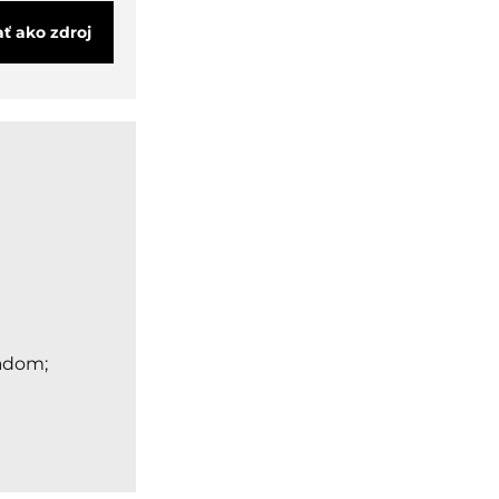
ať ako zdroj
ľadom;