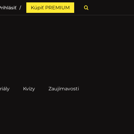
rihlásiť
Kúpiť PREMIUM
riály
Kvízy
Zaujímavosti