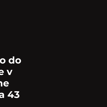
mo do
e v
ne
za 43