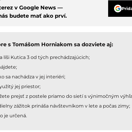
nterez v Google News —
Prid
nás budete mať ako prví.
re s Tomášom Horniakom sa dozviete aj:
 líši Kutica 3 od tých prechádzajúcich;
nájdete;
o sa nachádza v jej interiéri;
yužitý jej priestor;
ete prejsť z postele priamo do sietí s výnimočným výh
dielny zážitok prináša návštevníkom v lete a počas zimy;
o je určená.