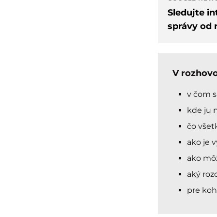
Sledujte i
správy od 
V rozhovo
v čom sa
kde ju 
čo všetk
ako je v
ako môž
aký roz
pre koh