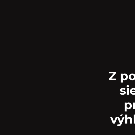
Z po
si
p
výhľ