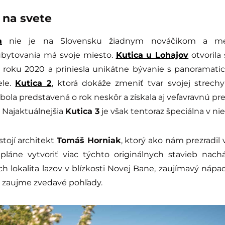
e na svete
a
nie je na Slovensku žiadnym nováčikom a med
ubytovania má svoje miesto.
Kutica u Lohajov
otvorila
v roku 2020 a priniesla unikátne bývanie s panoramat
ele.
Kutica 2
, ktorá dokáže zmeniť tvar svojej strech
 bola predstavená o rok neskôr a získala aj veľavravnú p
 Najaktuálnejšia
Kutica 3
je však tentoraz špeciálna v n
stojí architekt
Tomáš Horniak
, ktorý ako nám prezradil 
pláne vytvoriť viac týchto originálnych stavieb nach
ich lokalita lazov v blízkosti Novej Bane, zaujímavý nápa
 zaujme zvedavé pohľady.