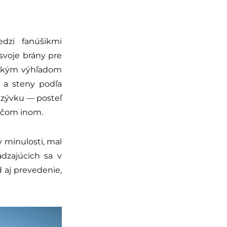
zi fanúšikmi
 svoje brány pre
ickým výhľadom
y a steny podľa
rezývku — posteľ
iečom inom.
v minulosti, mal
ádzajúcich sa v
d aj prevedenie,