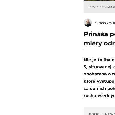
Foto: archív Kuti
Zuzana Veslí
Prináša po
miery odr
Nie je to iba obyčajné ubytovanie, je zážitkom samým o sebe. Hovoríme o Kutici
3, situovanej
obohatená o za
ktoré vystupu
sa do nich poh
ruchu všednýc
GOOGLE NEW