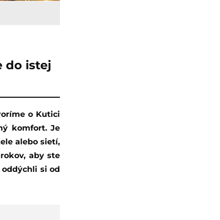
 do istej
ný komfort. Je
le alebo sietí,
rokov, aby ste
 oddýchli si od