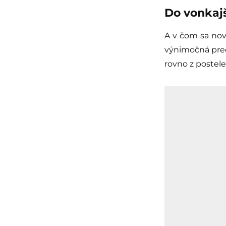
Do vonkajš
A v čom sa nová
výnimočná pre
rovno z postele