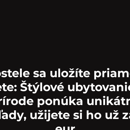
stele sa uložíte pria
ete: Štýlové ubytovani
rírode ponúka unikát
ady, užijete si ho už 
eur