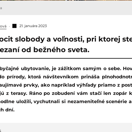
ca
21. januára 2023
ková
cit slobody a voľnosti, pri ktorej ste
ezaní od bežného sveta.
 do prírody, ktorá návštevníkom prináša plnohodnot
ujímavé prvky, ako napríklad výhľady priamo z poste
jú z terasy. Ráno po zobudení vám stačí len zopár k
odlne uložili, vychutnali si nezameniteľné scenérie a
h dní.
S