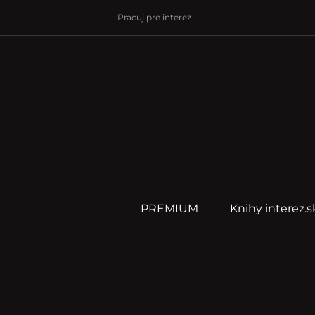
Pracuj pre interez
PREMIUM
Knihy interez.s