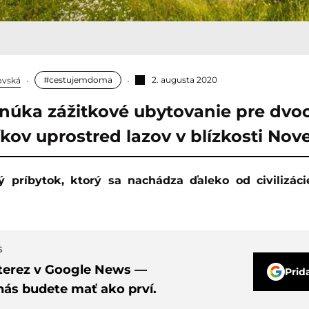
#cestujemdoma
2. augusta 2020
ovská
núka zážitkové ubytovanie pre dvo
kov uprostred lazov v blízkosti Nove
S
nterez v Google News —
Prid
nás budete mať ako prví.