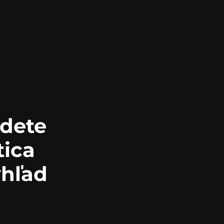
jdete
tica
ýhľad