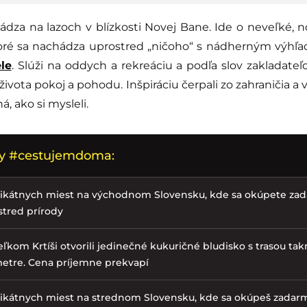
dza na lazoch v blízkosti Novej Bane. Ide o neveľké, n
oré sa nachádza uprostred „ničoho“ s nádherným výhľ
le
. Slúži na oddych a rekreáciu a podľa slov zakladateľ
 života pokoj a pohodu. Inšpiráciu čerpali zo zahraničia a
, ako si mysleli.
my #cestujemdoma:
nikátnych miest na východnom Slovensku, kde sa okúpete za
stred prírody
eľkom Krtíši otvorili jedinečné kukuričné bludisko s trasou ta
metre. Cena príjemne prekvapí
nikátnych miest na strednom Slovensku, kde sa okúpeš zadar