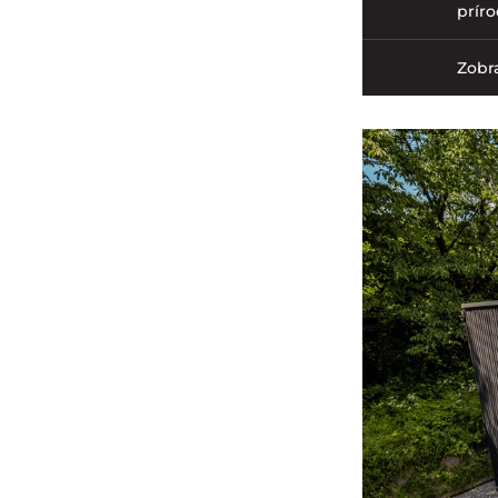
prír
Zobra