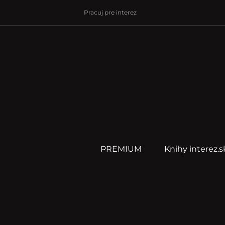
Pracuj pre interez
PREMIUM
Knihy interez.s