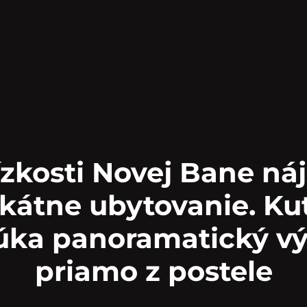
ízkosti Novej Bane ná
kátne ubytovanie. Ku
ka panoramatický v
priamo z postele