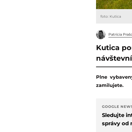
foto: Kutica
Patrícia Praš
Kutica po
návštevní
Plne vybavený príbytok, ktorý sa nachádza ďaleko od civilizácie, si okamžite
zamilujete.
GOOGLE NEW
Sledujte i
správy od 