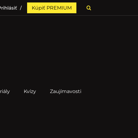
rihlásiť
Kúpiť PREMIUM
riály
Kvízy
Zaujímavosti