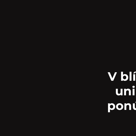
V bl
uni
ponú