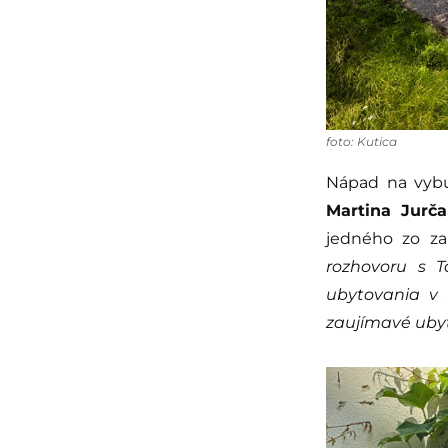
foto: Kutica
Nápad na vybu
Martina Jurča
jedného zo za
rozhovoru s 
ubytovania v 
zaujímavé ubyt