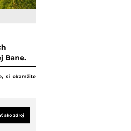
ch
j Bane.
ať ako zdroj