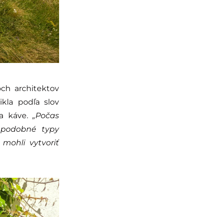
ch architektov
ikla podľa slov
na káve.
„Počas
 podobné typy
mohli vytvoriť