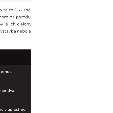
o za to luxusné
adom na prírodu
ov je ich cieľom
 výstavba nebola
darmo a
kmer dva
mo a uprostred