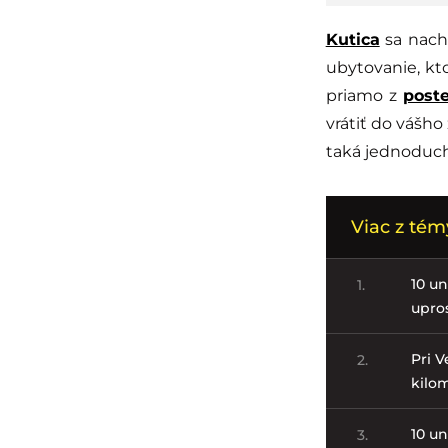
Kutica
sa nachá
ubytovanie, kt
priamo z
poste
vrátiť do vášho
taká jednoduchá
Viac z té
10 u
1.
upro
Pri V
2.
kilo
10 u
3.