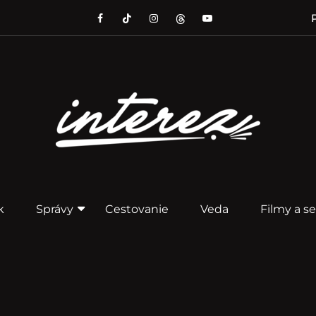
P
k
Správy
Cestovanie
Veda
Filmy a se