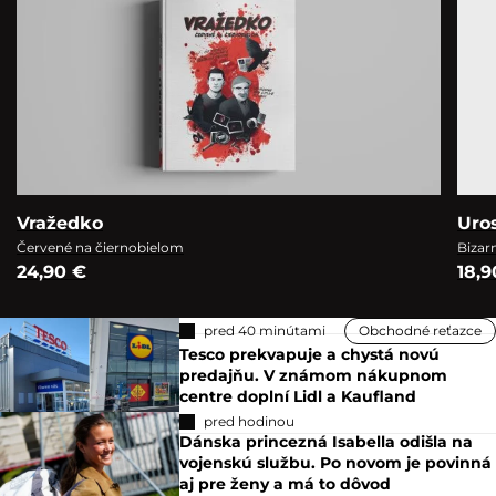
Vražedko
Uro
Červené na čiernobielom
Bizar
24,90 €
18,9
pred 40 minútami
Obchodné reťazce
Tesco prekvapuje a chystá novú
predajňu. V známom nákupnom
centre doplní Lidl a Kaufland
pred hodinou
Dánska princezná Isabella odišla na
vojenskú službu. Po novom je povinná
aj pre ženy a má to dôvod