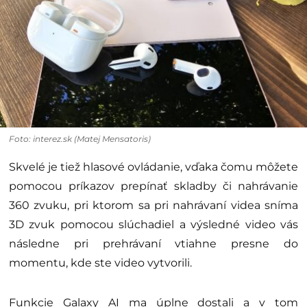
Foto: interez.sk (Matej Mensatoris)
Skvelé je tiež hlasové ovládanie, vďaka čomu môžete
pomocou príkazov prepínať skladby či nahrávanie
360 zvuku, pri ktorom sa pri nahrávaní videa sníma
3D zvuk pomocou slúchadiel a výsledné video vás
následne pri prehrávaní vtiahne presne do
momentu, kde ste video vytvorili.
Funkcie Galaxy AI ma úplne dostali a v tom