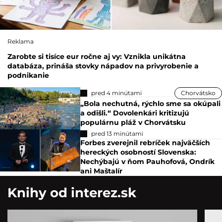
Reklama
Zarobte si tisíce eur ročne aj vy: Vznikla unikátna
databáza, prináša stovky nápadov na privyrobenie a
podnikanie
pred 4 minútami
Chorvátsko
„Bola nechutná, rýchlo sme sa okúpali
a odišli.“ Dovolenkári kritizujú
populárnu pláž v Chorvátsku
pred 13 minútami
Forbes zverejnil rebríček najväčších
hereckých osobností Slovenska:
Nechýbajú v ňom Pauhofová, Ondrík
ani Maštalír
Knihy od interez.sk