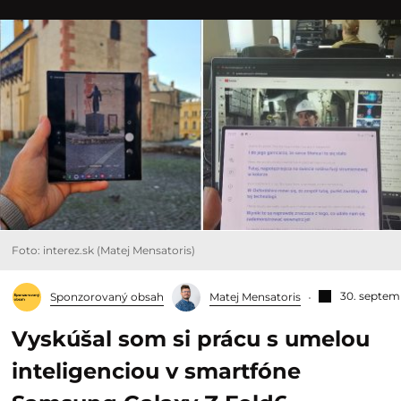
Foto: interez.sk (Matej Mensatoris)
30. septem
Sponzorovaný obsah
Matej Mensatoris
Vyskúšal som si prácu s umelou
inteligenciou v smartfóne