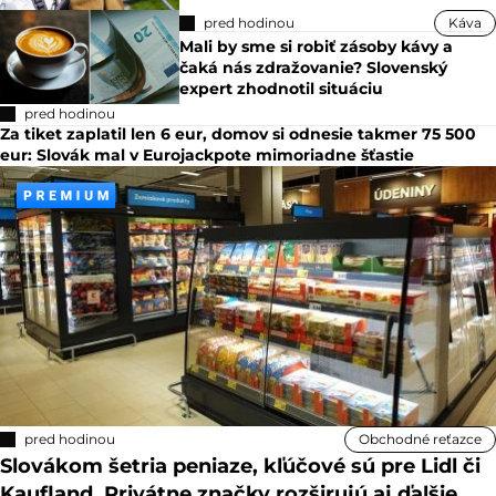
pred hodinou
Káva
Mali by sme si robiť zásoby kávy a
čaká nás zdražovanie? Slovenský
expert zhodnotil situáciu
pred hodinou
Za tiket zaplatil len 6 eur, domov si odnesie takmer 75 500
eur: Slovák mal v Eurojackpote mimoriadne šťastie
pred hodinou
Obchodné reťazce
Slovákom šetria peniaze, kľúčové sú pre Lidl či
Kaufland. Privátne značky rozširujú aj ďalšie