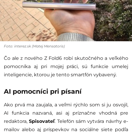
Foto: interez.sk (Matej Mensatoris)
Čo ale z nového Z Fold6 robí skutočného a veľkého
pomocníka aj pri mojej práci, sú funkcie umelej
inteligencie, ktorou je tento smartfón vybavený.
AI pomocníci pri písaní
Ako prvá ma zaujala, a veľmi rýchlo som si ju osvojil,
AI funkcia nazvaná, asi aj príznačne vhodná pre
redaktora,
Spisovateľ
. Telefón sám vytvára návrhy e-
mailov alebo aj príspevkov na sociálne siete podľa