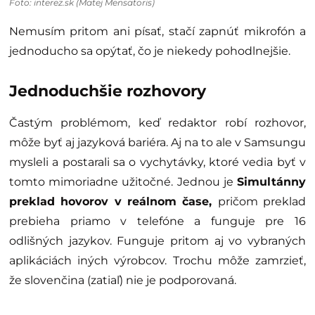
Foto: interez.sk (Matej Mensatoris)
Nemusím pritom ani písať, stačí zapnúť mikrofón a
jednoducho sa opýtať, čo je niekedy pohodlnejšie.
Jednoduchšie rozhovory
Častým problémom, keď redaktor robí rozhovor,
môže byť aj jazyková bariéra. Aj na to ale v Samsungu
mysleli a postarali sa o vychytávky, ktoré vedia byť v
tomto mimoriadne užitočné. Jednou je
Simultánny
preklad hovorov v reálnom čase,
pričom preklad
prebieha priamo v telefóne a funguje pre 16
odlišných jazykov. Funguje pritom aj vo vybraných
aplikáciách iných výrobcov. Trochu môže zamrzieť,
že slovenčina (zatiaľ) nie je podporovaná.