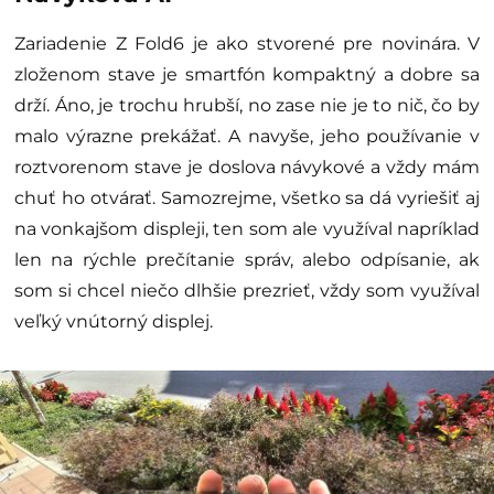
Zariadenie Z Fold6 je ako stvorené pre novinára. V
zloženom stave je smartfón kompaktný a dobre sa
drží. Áno, je trochu hrubší, no zase nie je to nič, čo by
malo výrazne prekážať. A navyše, jeho používanie v
roztvorenom stave je doslova návykové a vždy mám
chuť ho otvárať. Samozrejme, všetko sa dá vyriešiť aj
na vonkajšom displeji, ten som ale využíval napríklad
len na rýchle prečítanie správ, alebo odpísanie, ak
som si chcel niečo dlhšie prezrieť, vždy som využíval
veľký vnútorný displej.