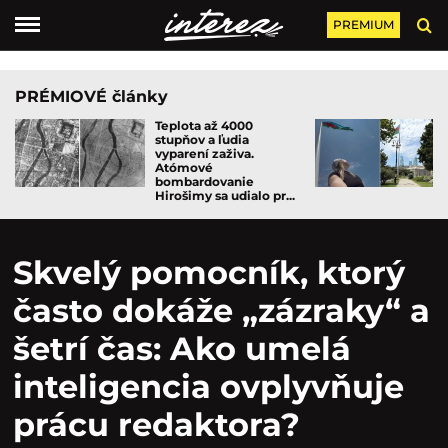
PREMIUM
PRÉMIOVÉ články
Teplota až 4000
stupňov a ľudia
vyparení zaživa.
Atómové
bombardovanie
Hirošimy sa udialo pr...
Skvelý pomocník, ktorý
často dokáže „zázraky“ a
šetrí čas: Ako umelá
inteligencia ovplyvňuje
prácu redaktora?