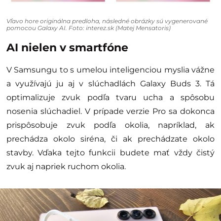
Vľavo hore originálna predloha, následné obrázky sú vygenerované
pomocou Galaxy AI. Foto: interez.sk (Matej Mensatoris)
AI nielen v smartfóne
V Samsungu to s umelou inteligenciou myslia vážne
a využívajú ju aj v slúchadlách Galaxy Buds 3. Tá
optimalizuje zvuk podľa tvaru ucha a spôsobu
nosenia slúchadiel. V prípade verzie Pro sa dokonca
prispôsobuje zvuk podľa okolia, napríklad, ak
prechádza okolo siréna, či ak prechádzate okolo
stavby. Vďaka tejto funkcii budete mať vždy čistý
zvuk aj napriek ruchom okolia.