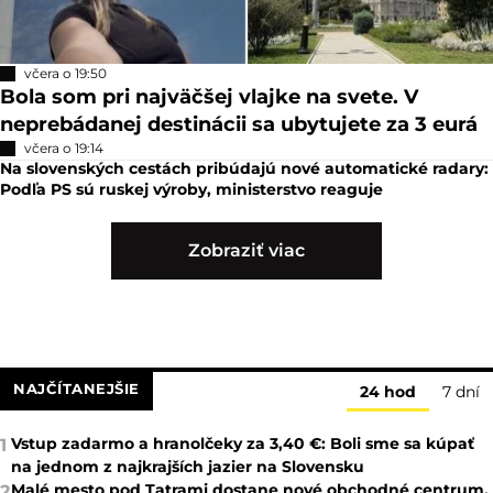
včera o 19:50
Bola som pri najväčšej vlajke na svete. V
neprebádanej destinácii sa ubytujete za 3 eurá
včera o 19:14
Na slovenských cestách pribúdajú nové automatické radary:
Podľa PS sú ruskej výroby, ministerstvo reaguje
Zobraziť viac
NAJČÍTANEJŠIE
24 hod
7 dní
Vstup zadarmo a hranolčeky za 3,40 €: Boli sme sa kúpať
1
na jednom z najkrajších jazier na Slovensku
Malé mesto pod Tatrami dostane nové obchodné centrum.
2