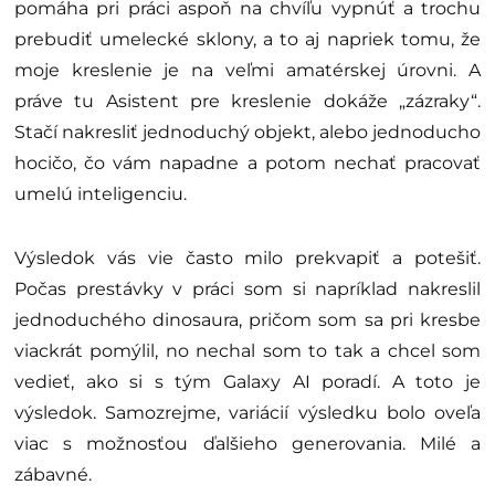
pomáha pri práci aspoň na chvíľu vypnúť a trochu
prebudiť umelecké sklony, a to aj napriek tomu, že
moje kreslenie je na veľmi amatérskej úrovni. A
práve tu Asistent pre kreslenie dokáže „zázraky“.
Stačí nakresliť jednoduchý objekt, alebo jednoducho
hocičo, čo vám napadne a potom nechať pracovať
umelú inteligenciu.
Výsledok vás vie často milo prekvapiť a potešiť.
Počas prestávky v práci som si napríklad nakreslil
jednoduchého dinosaura, pričom som sa pri kresbe
viackrát pomýlil, no nechal som to tak a chcel som
vedieť, ako si s tým Galaxy AI poradí. A toto je
výsledok. Samozrejme, variácií výsledku bolo oveľa
viac s možnosťou ďalšieho generovania. Milé a
zábavné.