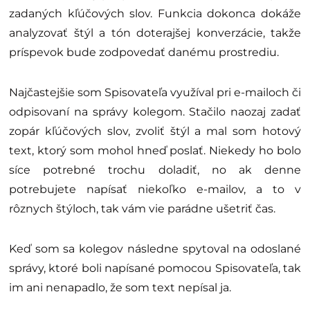
zadaných kľúčových slov. Funkcia dokonca dokáže
analyzovať štýl a tón doterajšej konverzácie, takže
príspevok bude zodpovedať danému prostrediu.
Najčastejšie som Spisovateľa využíval pri e-mailoch či
odpisovaní na správy kolegom. Stačilo naozaj zadať
zopár kľúčových slov, zvoliť štýl a mal som hotový
text, ktorý som mohol hneď poslať. Niekedy ho bolo
síce potrebné trochu doladiť, no ak denne
potrebujete napísať niekoľko e-mailov, a to v
rôznych štýloch, tak vám vie parádne ušetriť čas.
Keď som sa kolegov následne spytoval na odoslané
správy, ktoré boli napísané pomocou Spisovateľa, tak
im ani nenapadlo, že som text nepísal ja.