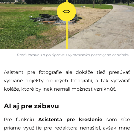
Pred úpravou a po úprave s vymazaním postavy na chodníku.
Asistent pre fotografie ale dokáže tiež presúvať
vybrané objekty do iných fotografií, a tak vytvárať
koláže, ktoré by inak nemali možnosť vzniknúť.
AI aj pre zábavu
Pre funkciu
Asistenta pre kreslenie
som síce
priame využitie pre redaktora nenašiel, avšak mne