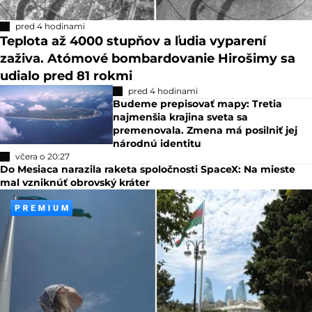
pred 4 hodinami
Teplota až 4000 stupňov a ľudia vyparení
zaživa. Atómové bombardovanie Hirošimy sa
udialo pred 81 rokmi
pred 4 hodinami
Budeme prepisovať mapy: Tretia
najmenšia krajina sveta sa
premenovala. Zmena má posilniť jej
národnú identitu
včera o 20:27
Do Mesiaca narazila raketa spoločnosti SpaceX: Na mieste
mal vzniknúť obrovský kráter