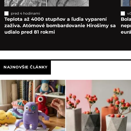
pred 4 hodinami
vč
Teplota až 4000 stupňov a ľudia vyparení
Bola
zaživa. Atómové bombardovanie Hirošimy sa
nepr
udialo pred 81 rokmi
eur
NAJNOVŠIE ČLÁNKY