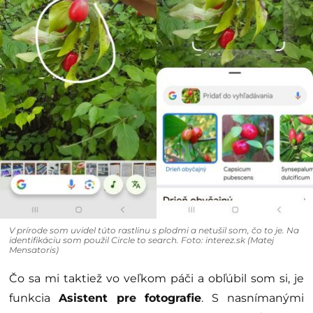
V prírode som uvidel túto rastlinu s plodmi a netušil som, čo to je. Na
identifikáciu som použil Circle to search. Foto: interez.sk (Matej
Mensatoris)
Čo sa mi taktiež vo veľkom páči a obľúbil som si, je
funkcia
Asistent pre fotografie
. S nasnímanými