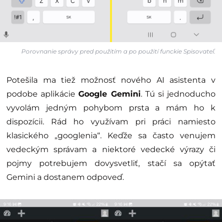
Porovnanie správy pred použitím a po použití funckie Spisovateľ.
Potešila ma tiež možnosť nového AI asistenta v
podobe aplikácie
Google Gemini
. Tú si jednoducho
vyvolám jedným pohybom prsta a mám ho k
dispozícii. Rád ho využívam pri práci namiesto
klasického „googlenia“. Keďže sa často venujem
vedeckým správam a niektoré vedecké výrazy či
pojmy potrebujem dovysvetliť, stačí sa opýtať
Gemini a dostanem odpoveď.