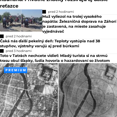
reťazce
pred 2 hodinami
Muž vyliezol na trolej vysokého
napätia: Železničná doprava na Záhorí
je zastavená, na mieste zasahuje
vyjednávač
pred 2 hodinami
Čaká nás ďalší pekelný deň: Teploty vystúpia nad 38
stupňov, výstrahy varujú aj pred búrkami
pred 3 hodinami
Toto v Tatrách nechcete vidieť: Mladý turista si na strmú
trasu obul šľapky, ľudia hovoria o hazardovaní so životom