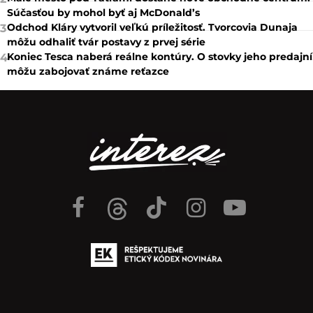
Súčasťou by mohol byť aj McDonald’s
Odchod Kláry vytvoril veľkú príležitosť. Tvorcovia Dunaja
3
môžu odhaliť tvár postavy z prvej série
Koniec Tesca naberá reálne kontúry. O stovky jeho predajní
4
môžu zabojovať známe reťazce