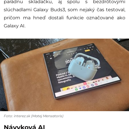
parádnu skladačku, aj spolu s bezdrôtovými
slúchadlami Galaxy Buds3, som nejaký čas testoval,
pričom ma hneď dostali funkcie označované ako
Galaxy AI.
Foto: interez.sk (Matej Mensatoris)
Návyková AI