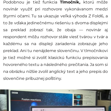
Podobnou je tiež funkcia
Tlmočník,
ktorú môže
novinár využiť pri rozhovore vykonávanom medzi
štyrmi očami. Tu sa ukazuje veľká výhoda Z Fold6, a
to že vďaka jedinečnému riešeniu s dvoma displejmi
sa preklad zobrazí tak, že obaja — novinár aj
respondent môžu rozhovor stále viesť tvárou v tvár a
každému sa na displeji zariadenia zobrazuje jeho
preklad. Ani tu nenájdeme slovenčinu. V tlmočníkovi
je tiež možné si zvoliť klasickú funkciu prepisovania
hovoreného textu a následného prečítania. Ja som si
na obrázku nižšie zvolil anglický text a jeho prepis do
slovenčine príbuznej poľštiny.