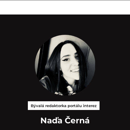
Bývalá redaktorka portálu interez
Naďa Černá