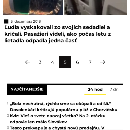
5. decembra 2018
Ľudia vyskakovali zo svojich sedadiel a
kričali. Pasažieri videli, ako počas letu z
lietadla odpadla jedna časť
3
4
5
6
7
NAJČÍTANEJŠIE
24 hod
7 dní
1
„Bola nechutná, rýchlo sme sa okúpali a odišli.“
Dovolenkári kritizujú populárnu pláž v Chorvátsku
2
Kvíz: Vieš o svete naozaj všetko? Na 2. otázku
odpovie len málo Slovákov
3
Tesco prekvapuje a chystá novú predajňu. V