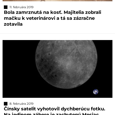
11. februára 2019
Bola zamrznutá na kosť. Majitelia zobrali
mačku k veterinárovi a tá sa zázračne
zotavila
8. februára 2019
Čínsky satelit vyhotovil dychberúcu fotku.
Na jedinom zábere je zachytený Mesiac