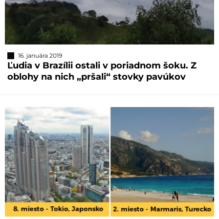
16. januára 2019
Ľudia v Brazílii ostali v poriadnom šoku. Z
oblohy na nich „pršali“ stovky pavúkov