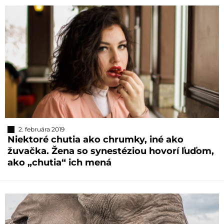
2. februára 2019
Niektoré chutia ako chrumky, iné ako
žuvačka. Žena so synestéziou hovorí ľuďom,
ako „chutia“ ich mená