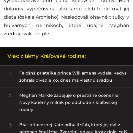
vysokopostaveného člena kráľovskej rodiny. Bola
dokonca vypočúvaná, akú farbu pleti bude mať jej
dieťa (čakala Archieho). Nasledovali ohavné titulky v
bulvárnych denníkoch, ktoré údajne Meghan
zredukovali tón pleti.
Viac z témy Kráľovská rodina:
Falošná priateľka princa Williama sa vydala. Kedysi
1.
zohrala divadielko, dnes má vlastnú svadbu
Meghan Markle zabojuje o prestížne ocenenie:
2.
Nový kariérny míľnik po odchode z kráľovskej
rodiny
Brat princeznej Kate odhalil sľub, ktorý jej dal v
3.
nemocničnej izbe. Zverejnil odkaz, ktorý dojal celý