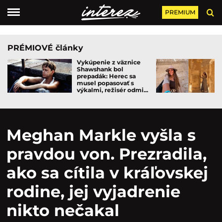
PREMIUM
PRÉMIOVÉ články
Vykúpenie z väznice
Shawshank bol
prepadák: Herec sa
musel popasovať s
výkalmi, režisér odmi...
Meghan Markle vyšla s
pravdou von. Prezradila,
ako sa cítila v kráľovskej
rodine, jej vyjadrenie
nikto nečakal