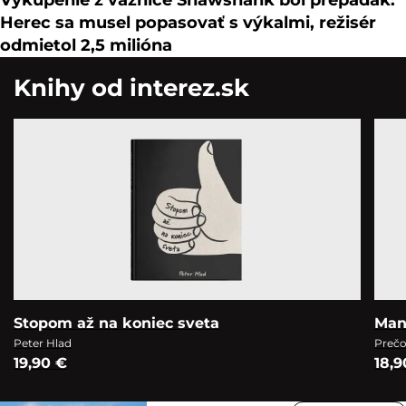
Herec sa musel popasovať s výkalmi, režisér
odmietol 2,5 milióna
Knihy od interez.sk
Stopom až na koniec sveta
Man
Peter Hlad
Prečo
19,90 €
18,9