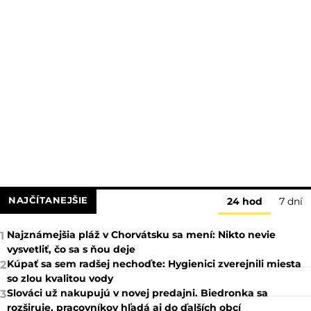
NAJČÍTANEJŠIE
24 hod
7 dní
Najznámejšia pláž v Chorvátsku sa mení: Nikto nevie
1
vysvetliť, čo sa s ňou deje
Kúpať sa sem radšej nechoďte: Hygienici zverejnili miesta
2
so zlou kvalitou vody
Slováci už nakupujú v novej predajni. Biedronka sa
3
rozširuje, pracovníkov hľadá aj do ďalších obcí