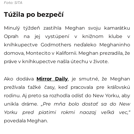
Foto: SITA
Túžila po bezpečí
Minulý týždeň zastihla Meghan svoju kamarátku
Oprah na jej vystúpení v knižnom klube v
kníhkupectve Godmothers neďaleko Meghaninho
domova, Montecito v Kalifornii. Meghan prezradila, že
práve v kníhkupectve našla útechu v živote.
Ako dodáva
Mirror Daily
, je smutné, že Meghan
prežívala ťažké časy, keď pracovala pre kráľovskú
rodinu. Aj preto sa rozhodla odísť do New Yorku, aby
unikla dráme.
„Pre mňa bolo dostať sa do New
Yorku pred piatimi rokmi naozaj veľká vec,“
povedala Meghan.