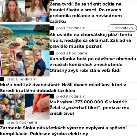
Žena tvrdí, že sa trikrát ocitla na
hranici života a smrti. Po rokoch
prelomila mlčanie o nevšednom
zážitku
pred 7 hodinami
Chorvátsko
Ak uvidíte na chorvátskej pláži tento
nápis, nedajte sa oklamať. Základné
pravidlo musíte poznať
pred 8 hodinami
Kanaďanka bola po návšteve obchodu
v našich končinách znechutená:
Otrasný zvyk robí stále veľa ľudí
pred 8 hodinami
Muža bodli až dvanásťkrát: Našli dvoch mladíkov, ktorí v
Seredi brutálne dobodali taxikára
pred 9 hodinami
Muž vyhral 273 000 000 € v lotérii:
Želal si „roztrhať tiket“, peniaze mu
zničili život
pred 9 hodinami
Zatmenie Slnka nás všetkých výrazne ovplyvní a spôsobí
komplikácie. Poklesne výroba elektriny