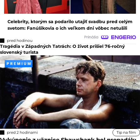
Celebrity, ktorým sa podarilo utajiť svadbu pred celým
svetom: Fanúšikovia o ich veľkom dni vôbec netušili
pred hodinou
Tragédia v Západných Tatrách: O život prišiel 76-ročný
slovenský turista
pred 2 hodinami
Tip na film
Vykúpenie z väznice Shawshank bol prepadák: