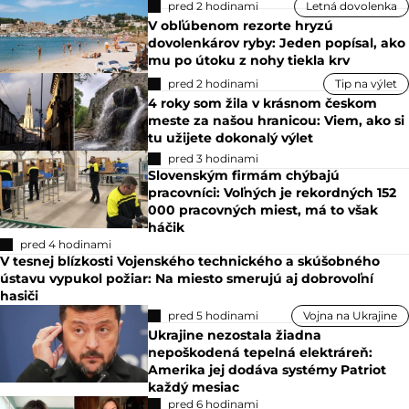
pred 2 hodinami
Letná dovolenka
V obľúbenom rezorte hryzú
dovolenkárov ryby: Jeden popísal, ako
mu po útoku z nohy tiekla krv
pred 2 hodinami
Tip na výlet
4 roky som žila v krásnom českom
meste za našou hranicou: Viem, ako si
tu užijete dokonalý výlet
pred 3 hodinami
Slovenským firmám chýbajú
pracovníci: Voľných je rekordných 152
000 pracovných miest, má to však
háčik
pred 4 hodinami
V tesnej blízkosti Vojenského technického a skúšobného
ústavu vypukol požiar: Na miesto smerujú aj dobrovoľní
hasiči
pred 5 hodinami
Vojna na Ukrajine
Ukrajine nezostala žiadna
nepoškodená tepelná elektráreň:
Amerika jej dodáva systémy Patriot
každý mesiac
pred 6 hodinami