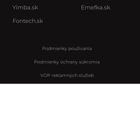
Yimba.sk
Emefka.sk
Fontech.sk
Podmienky používania
Podmienky ochrany súkromia
VOP reklamných služieb
VOP predplatného
Archív VOP predplatného
Pravidlá Instagramovej súťaže
Reklamačný formulár