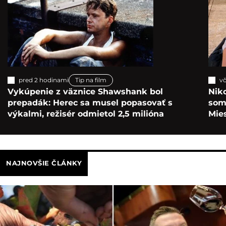
pred 2 hodinami
Tip na film
vč
Vykúpenie z väznice Shawshank bol
Nik
prepadák: Herec sa musel popasovať s
som 
výkalmi, režisér odmietol 2,5 milióna
Mie
NAJNOVŠIE ČLÁNKY