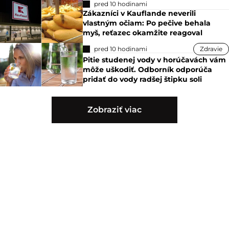
pred 10 hodinami
Zákazníci v Kauflande neverili
vlastným očiam: Po pečive behala
myš, reťazec okamžite reagoval
pred 10 hodinami
Zdravie
Pitie studenej vody v horúčavách vám
môže uškodiť. Odborník odporúča
pridať do vody radšej štipku soli
Zobraziť viac