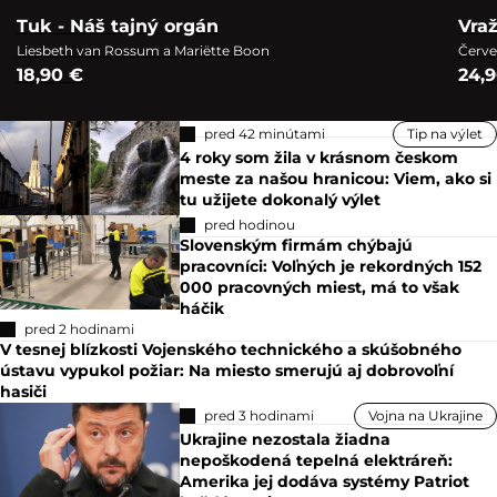
Tuk - Náš tajný orgán
Vra
Liesbeth van Rossum a Mariëtte Boon
Červe
18,90 €
24,
pred 42 minútami
Tip na výlet
4 roky som žila v krásnom českom
meste za našou hranicou: Viem, ako si
tu užijete dokonalý výlet
pred hodinou
Slovenským firmám chýbajú
pracovníci: Voľných je rekordných 152
000 pracovných miest, má to však
háčik
pred 2 hodinami
V tesnej blízkosti Vojenského technického a skúšobného
ústavu vypukol požiar: Na miesto smerujú aj dobrovoľní
hasiči
pred 3 hodinami
Vojna na Ukrajine
Ukrajine nezostala žiadna
nepoškodená tepelná elektráreň:
Amerika jej dodáva systémy Patriot