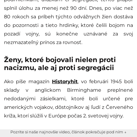
splnil úlohu za menej než 90 dní. Dnes, po viac než
80 rokoch sa príbeh týchto odvážnych žien dostáva
do pozornosti a tieto hrdinky, ktoré čelili bojom na
pozadí vojny, sú konečne uznávané za svoj
nezmazateľný prínos za rovnosť.
Ženy, ktoré bojovali nielen proti
nacizmu, ale aj proti segregácii
Ako píše magazín
Historyhit
, vo februári 1945 boli
sklady v anglickom Birminghame preplnené
nedodanými zásielkami, ktoré boli určené pre
amerických vojakov, dôstojníkov aj ľudí z Červeného
kríža, ktorí slúžili v Európe počas 2. svetovej vojny.
Pozrite si naše najnovšie video, článok pokračuje pod ním ↓