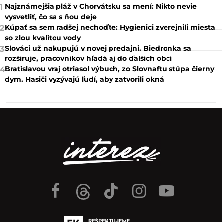
Najznámejšia pláž v Chorvátsku sa mení: Nikto nevie
1
vysvetliť, čo sa s ňou deje
Kúpať sa sem radšej nechoďte: Hygienici zverejnili miesta
2
so zlou kvalitou vody
Slováci už nakupujú v novej predajni. Biedronka sa
3
rozširuje, pracovníkov hľadá aj do ďalších obcí
Bratislavou vraj otriasol výbuch, zo Slovnaftu stúpa čierny
4
dym. Hasiči vyzývajú ľudí, aby zatvorili okná