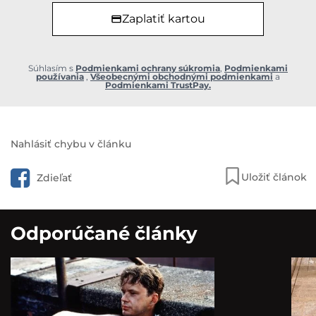
Zaplatiť kartou
Súhlasím s
Podmienkami ochrany súkromia
,
Podmienkami
používania
,
Všeobecnými obchodnými podmienkami
a
Podmienkami TrustPay.
Nahlásiť chybu v článku
Uložiť článok
Zdieľať
Odporúčané články