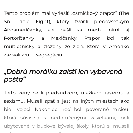
Tento problém mal vyriešiť „osmičkový prápor“ (The
Six Triple Eight), ktorý tvorili predovšetkým
Afroameričanky, ale našli sa medzi nimi aj
Portoričanky a Mexičanky. Prápor bol tak
multietnický a zložený zo žien, ktoré v Amerike
zažívali krutú segregáciu.
„Dobrú morálku zaistí len vybavená
pošta“
Tieto ženy čelili predsudkom, urážkam, rasizmu a
sexizmu. Museli spať a jesť na iných miestach ako
bieli vojaci. Nakoniec, keď boli poverené misiou,
ktorá súvisela s nedoručenými zásielkami, boli
ubytované v budove bývalej školy, ktorú si museli