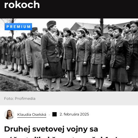
rokoch
Foto: Profimedia
2. februára 2025
Klaudia Oselská
Druhej svetovej vojny sa