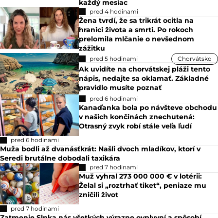
každý mesiac
pred 4 hodinami
Žena tvrdí, že sa trikrát ocitla na
hranici života a smrti. Po rokoch
prelomila mlčanie o nevšednom
zážitku
pred 5 hodinami
Chorvátsko
Ak uvidíte na chorvátskej pláži tento
nápis, nedajte sa oklamať. Základné
pravidlo musíte poznať
pred 6 hodinami
Kanaďanka bola po návšteve obchodu
v našich končinách znechutená:
Otrasný zvyk robí stále veľa ľudí
pred 6 hodinami
Muža bodli až dvanásťkrát: Našli dvoch mladíkov, ktorí v
Seredi brutálne dobodali taxikára
pred 7 hodinami
Muž vyhral 273 000 000 € v lotérii:
Želal si „roztrhať tiket“, peniaze mu
zničili život
pred 7 hodinami
Zatmenie Slnka nás všetkých výrazne ovplyvní a spôsobí