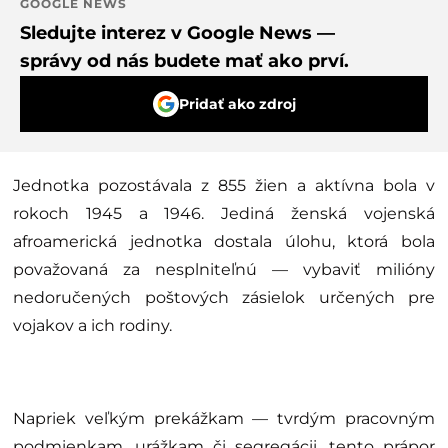
GOOGLE NEWS
Sledujte interez v Google News —
správy od nás budete mať ako prví.
Pridať ako zdroj
Jednotka pozostávala z 855 žien a aktívna bola v
rokoch 1945 a 1946. Jediná ženská vojenská
afroamerická jednotka dostala úlohu, ktorá bola
považovaná za nesplniteľnú — vybaviť milióny
nedoručených poštových zásielok určených pre
vojakov a ich rodiny.
Napriek veľkým prekážkam — tvrdým pracovným
podmienkam, urážkam či segregácii, tento prápor