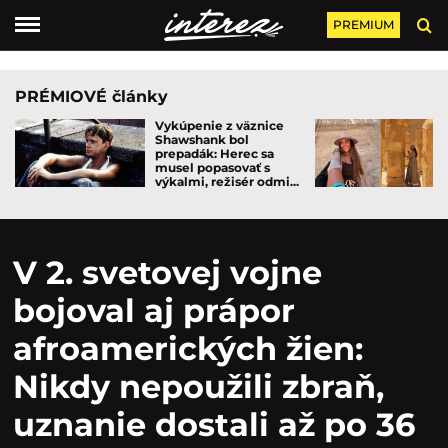
PREMIUM
PRÉMIOVÉ články
Vykúpenie z väznice
Shawshank bol
prepadák: Herec sa
musel popasovať s
výkalmi, režisér odmi...
V 2. svetovej vojne
bojoval aj prápor
afroamerických žien:
Nikdy nepoužili zbraň,
uznanie dostali až po 36