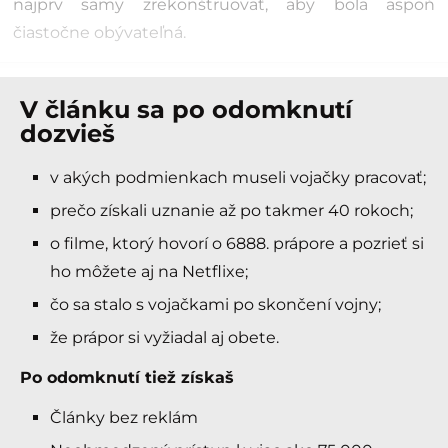
najprv samy zrekonštruovať, aby bola aspoň
čiastočne obývateľná.
V článku sa po odomknutí
dozvieš
v akých podmienkach museli vojačky pracovať;
prečo získali uznanie až po takmer 40 rokoch;
o filme, ktorý hovorí o 6888. prápore a pozrieť si
ho môžete aj na Netflixe;
čo sa stalo s vojačkami po skončení vojny;
že prápor si vyžiadal aj obete.
Po odomknutí tiež získaš
Články bez reklám