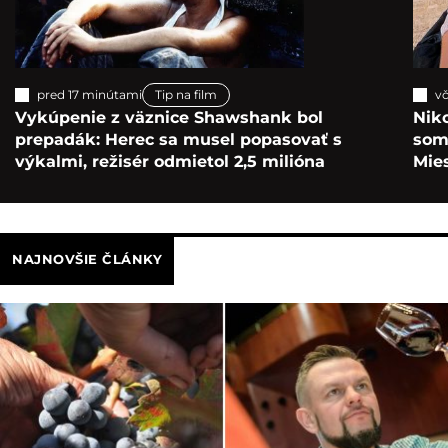
pred 17 minútami
Tip na film
vč
Vykúpenie z väznice Shawshank bol
Nik
prepadák: Herec sa musel popasovať s
som 
výkalmi, režisér odmietol 2,5 milióna
Mie
NAJNOVŠIE ČLÁNKY