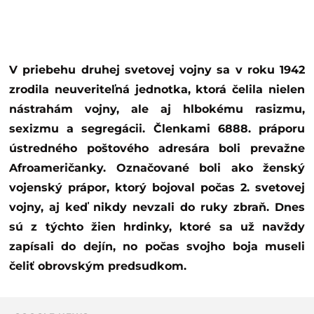
V priebehu druhej svetovej vojny sa v roku 1942
zrodila neuveriteľná jednotka, ktorá čelila nielen
nástrahám vojny, ale aj hlbokému rasizmu,
sexizmu a segregácii. Členkami 6888. práporu
ústredného poštového adresára boli prevažne
Afroameričanky. Označované boli ako ženský
vojenský prápor, ktorý bojoval počas 2. svetovej
vojny, aj keď nikdy nevzali do ruky zbraň. Dnes
sú z týchto žien hrdinky, ktoré sa už navždy
zapísali do dejín, no počas svojho boja museli
čeliť obrovským predsudkom.