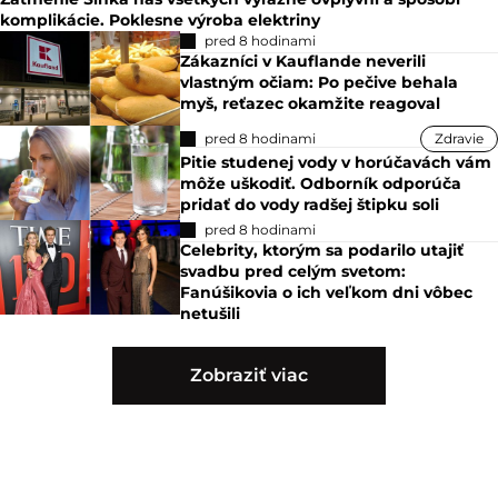
komplikácie. Poklesne výroba elektriny
pred 8 hodinami
Zákazníci v Kauflande neverili
vlastným očiam: Po pečive behala
myš, reťazec okamžite reagoval
pred 8 hodinami
Zdravie
Pitie studenej vody v horúčavách vám
môže uškodiť. Odborník odporúča
pridať do vody radšej štipku soli
pred 8 hodinami
Celebrity, ktorým sa podarilo utajiť
svadbu pred celým svetom:
Fanúšikovia o ich veľkom dni vôbec
netušili
Zobraziť viac