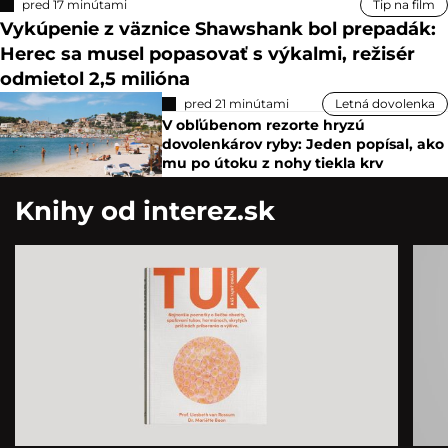
pred 17 minútami
Tip na film
Vykúpenie z väznice Shawshank bol prepadák:
Herec sa musel popasovať s výkalmi, režisér
odmietol 2,5 milióna
pred 21 minútami
Letná dovolenka
V obľúbenom rezorte hryzú
dovolenkárov ryby: Jeden popísal, ako
mu po útoku z nohy tiekla krv
Knihy od interez.sk