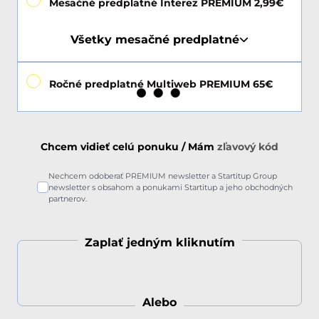
Mesačné predplatné Interez PREMIUM 2,99€
Všetky mesačné predplatné
Ročné predplatné Multiweb PREMIUM 65€
Chcem vidieť celú ponuku / Mám
zľavový kód
Nechcem odoberať PREMIUM newsletter a Startitup Group
newsletter s obsahom a ponukami Startitup a jeho obchodných
partnerov.
Zaplať jedným kliknutím
Alebo