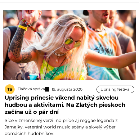
Tlačová správa
19. augusta 2020
Uprising festival
Uprising prinesie víkend nabitý skvelou
hudbou a aktivitami. Na Zlatých pieskoch
začína už o pár dní
Síce v zmenšenej verzii no príde aj reggae legenda z
Jamajky, veteráni world music scény a skvelý výber
domácich hudobníkov.