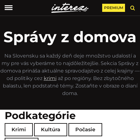
PREMIUM
Správy z domova
Na Slovensku sa každý deň deje množstvo udalostí a
my pre vás vyberáme to najdôležitejšie. Sekcia Správy z
domova prináša aktuálne spravodajstvo z celej krajiny —
od politiky cez
krimi
až po regióny. Bez zbytočného
balastu, len podstatné témy. Zostaňte v obraze o dianí
doma.
Podkategórie
Krimi
Kultúra
Počasie