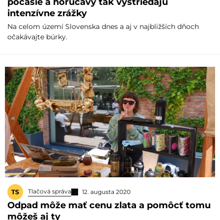
počasie a horúčavy tak vystriedajú
intenzívne zrážky
Na celom území Slovenska dnes a aj v najbližších dňoch
očakávajte búrky.
Tlačová správa
12. augusta 2020
Odpad môže mať cenu zlata a pomôcť tomu
môžeš aj ty