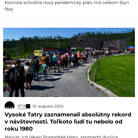
Komisia schválila nový pandemický plán, má celkom štyri
fázy.
SITA
10. augusta 2020
Vysoké Tatry zaznamenali absolútny rekord
v návštevnosti. Toľkoto ľudí tu nebolo od
roku 1980
Najviac ich lákalo Popradské pleso, spomedzi dvojice