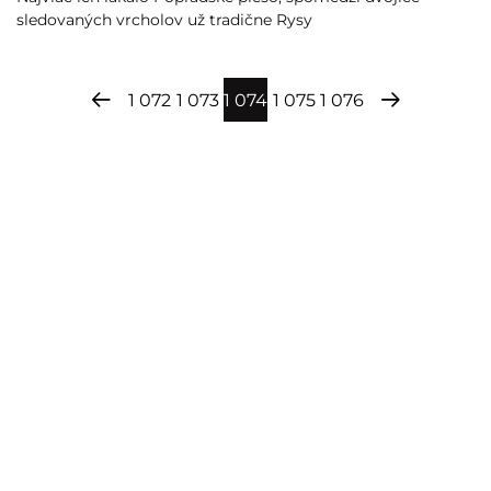
sledovaných vrcholov už tradične Rysy
1 072
1 073
1 074
1 075
1 076