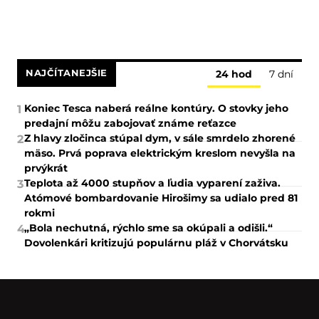
NAJČÍTANEJŠIE
24 hod
7 dní
Koniec Tesca naberá reálne kontúry. O stovky jeho
1
predajní môžu zabojovať známe reťazce
Z hlavy zločinca stúpal dym, v sále smrdelo zhorené
2
mäso. Prvá poprava elektrickým kreslom nevyšla na
prvýkrát
Teplota až 4000 stupňov a ľudia vyparení zaživa.
3
Atómové bombardovanie Hirošimy sa udialo pred 81
rokmi
„Bola nechutná, rýchlo sme sa okúpali a odišli.“
4
Dovolenkári kritizujú populárnu pláž v Chorvátsku