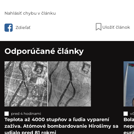
Nahlásiť chybu v článku
Uložiť článok
Zdieľať
Odporúčané články
pred 4 hodinami
vč
Teplota až 4000 stupňov a ľudia vyparení
Bola
zaživa. Atómové bombardovanie Hirošimy sa
nepr
udialo pred 81 rokmi
eur