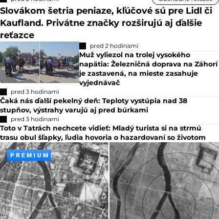
Slovákom šetria peniaze, kľúčové sú pre Lidl či
Kaufland. Privátne značky rozširujú aj ďalšie
reťazce
pred 2 hodinami
Muž vyliezol na trolej vysokého
napätia: Železničná doprava na Záhorí
je zastavená, na mieste zasahuje
vyjednávač
pred 3 hodinami
Čaká nás ďalší pekelný deň: Teploty vystúpia nad 38
stupňov, výstrahy varujú aj pred búrkami
pred 3 hodinami
Toto v Tatrách nechcete vidieť: Mladý turista si na strmú
trasu obul šľapky, ľudia hovoria o hazardovaní so životom