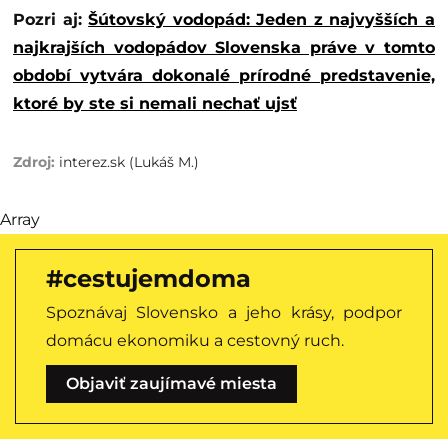
Pozri aj:
Šútovský vodopád: Jeden z najvyšších a
najkrajších vodopádov Slovenska práve v tomto
období vytvára dokonalé prírodné predstavenie,
ktoré by ste si nemali nechať ujsť
interez.sk (Lukáš M.)
Array
#cestujemdoma
Spoznávaj Slovensko a jeho krásy, podpor
domácu ekonomiku a cestovný ruch.
Objaviť zaujímavé miesta