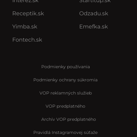
Interez.sk
Startitup.sk
Receptik.sk
Odzadu.sk
Yimba.sk
Emefka.sk
Fontech.sk
Podmienky používania
Podmienky ochrany súkromia
VOP reklamných služieb
VOP predplatného
Archív VOP predplatného
Pravidlá Instagramovej súťaže