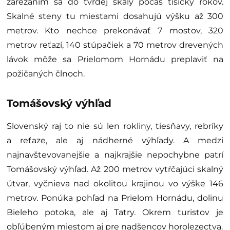
zarezaním sa do tvrdej skaly počas tisícky rokov.
Skalné steny tu miestami dosahujú výšku až 300
metrov. Kto nechce prekonávať 7 mostov, 320
metrov reťazí, 140 stúpačiek a 70 metrov drevených
lávok môže sa Prielomom Hornádu preplaviť na
požičaných člnoch.
Tomášovský výhľad
Slovenský raj to nie sú len rokliny, tiesňavy, rebríky
a reťaze, ale aj nádherné výhľady. A medzi
najnavštevovanejšie a najkrajšie nepochybne patrí
Tomášovský výhľad. Až 200 metrov vytŕčajúci skalný
útvar, vyčnieva nad okolitou krajinou vo výške 146
metrov. Ponúka pohľad na Prielom Hornádu, dolinu
Bieleho potoka, ale aj Tatry. Okrem turistov je
obľúbeným miestom aj pre nadšencov horolezectva.