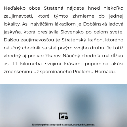
Neďaleko obce Stratená nájdete hneď niekoľko
zaujímavostí, ktoré týmto zhrnieme do jednej
lokality. Asi najväčším lákadlom je Dobšinská ľadová
jaskyňa, ktorá preslávila Slovensko po celom svete.
Ďalšou zaujímavosťou je Stratenský kaňon, ktorého
náučný chodník sa stal prvým svojho druhu. Je totiž
vhodný aj pre vozíčkarov. Náučný chodník má dĺžku
asi 1,1 kilometra svojimi krásami pripomína akúsi
zmenšeninu už spomínaného Prielomu Hornádu.