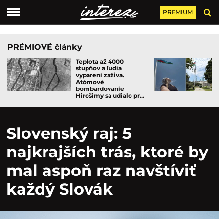
PREMIUM
PRÉMIOVÉ články
Teplota až 4000
stupňov a ľudia
vyparení zaživa.
Atómové
bombardovanie
Hirošimy sa udialo pr...
Slovenský raj: 5
najkrajších trás, ktoré by
mal aspoň raz navštíviť
každý Slovák