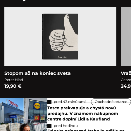
Stopom až na koniec sveta
Vra
Peter Hlad
Červe
19,90 €
24,
pred 43 minútami
Obchodné reťazce
Tesco prekvapuje a chystá novú
predajňu. V známom nákupnom
centre doplní Lidl a Kaufland
pred hodinou