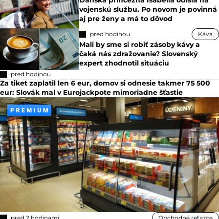
Dánska princezná Isabella odišla na
vojenskú službu. Po novom je povinná
aj pre ženy a má to dôvod
pred hodinou
Káva
Mali by sme si robiť zásoby kávy a
čaká nás zdražovanie? Slovenský
expert zhodnotil situáciu
pred hodinou
Za tiket zaplatil len 6 eur, domov si odnesie takmer 75 500
eur: Slovák mal v Eurojackpote mimoriadne šťastie
pred 2 hodinami
Obchodné reťazce