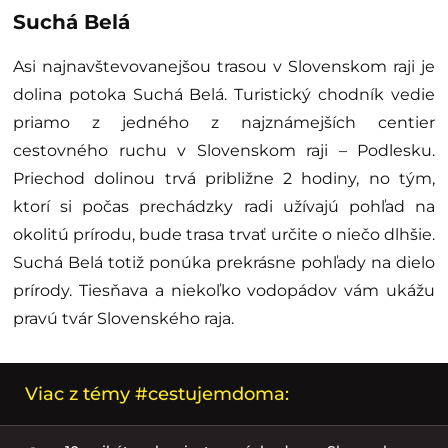
Suchá Belá
Asi najnavštevovanejšou trasou v Slovenskom raji je
dolina potoka Suchá Belá. Turistický chodník vedie
priamo z jedného z najznámejších centier
cestovného ruchu v Slovenskom raji – Podlesku.
Priechod dolinou trvá približne 2 hodiny, no tým,
ktorí si počas prechádzky radi užívajú pohľad na
okolitú prírodu, bude trasa trvať určite o niečo dlhšie.
Suchá Belá totiž ponúka prekrásne pohľady na dielo
prírody. Tiesňava a niekoľko vodopádov vám ukážu
pravú tvár Slovenského raja.
Viac z témy #cestujemdoma: