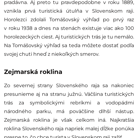
pradávna. Aj preto tu pravdepodobne v roku 1889,
vznikla prvá turistická útulňa v Slovenskom raji.
Horolezci zdolali Tomášovský výhľad po prvý raz
v roku 1938 a dnes na stenách existuje viac ako 100
horolezeckých ciest. Aj turistických trás je tu nemálo.
Na Tomášovský výhľad sa teda môžete dostať podľa
svojej chuti hneď z niekoľkých smerov.
Zejmarská roklina
Zo severnej strany Slovenského raja sa nakoniec
presunieme aj na stranu južnú. Väčšina turistických
trás za symbolickými rebríkmi a vodopádmi
národného parku, má poväčšine dlhší nástup.
Zejmarská roklina je však celkom iná. Najkratšia
roklina Slovenského raja napriek malej dĺžke ponúka
presne to, čo chce turista v Slovenskom raji zažiť.