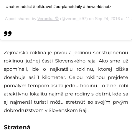
#natureaddict #folktravel #ourplanetdaily #theworldshotz
A post shared by
Veronika 🎅
(@veron_ik97) on
Sep 24, 2016 at 1
Zejmarská roklina je prvou a jedinou sprístupnenou
roklinou južnej časti Slovenského raja. Ako sme už
spomínali, ide o najkratšiu roklinu, ktorej dĺžka
dosahuje asi 1 kilometer. Celou roklinou prejdete
pomalým tempom asi za jednu hodinu. To z nej robí
atraktívnu lokalitu najmä pre rodiny s deťmi, kde sa
aj najmenší turisti môžu stretnúť so svojím prvým
dobrodružstvom v Slovenskom Raji.
Stratená