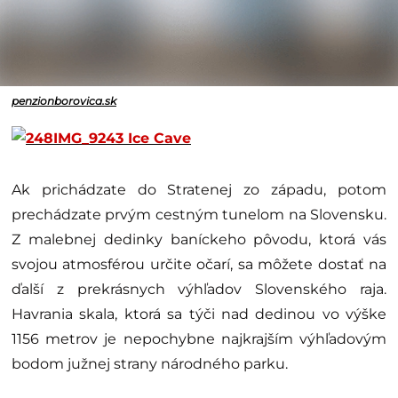
penzionborovica.sk
Ak prichádzate do Stratenej zo západu, potom
prechádzate prvým cestným tunelom na Slovensku.
Z malebnej dedinky baníckeho pôvodu, ktorá vás
svojou atmosférou určite očarí, sa môžete dostať na
ďalší z prekrásnych výhľadov Slovenského raja.
Havrania skala, ktorá sa týči nad dedinou vo výške
1156 metrov je nepochybne najkrajším výhľadovým
bodom južnej strany národného parku.