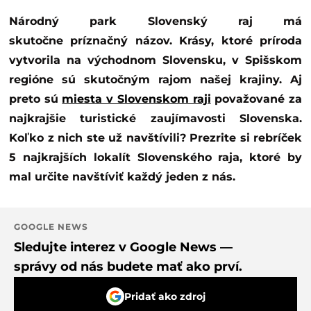
Národný park Slovenský raj má
skutočne príznačný názov. Krásy, ktoré príroda
vytvorila na východnom Slovensku, v Spišskom
regióne sú skutočným rajom našej krajiny. Aj
preto sú
miesta v Slovenskom raji
považované za
najkrajšie turistické zaujímavosti Slovenska.
Koľko z nich ste už navštívili? Prezrite si rebríček
5 najkrajších lokalít Slovenského raja, ktoré by
mal určite navštíviť každý jeden z nás.
GOOGLE NEWS
Sledujte interez v Google News —
správy od nás budete mať ako prví.
Pridať ako zdroj