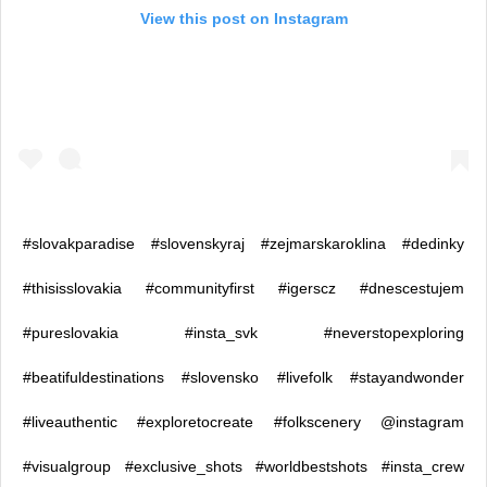
View this post on Instagram
#slovakparadise #slovenskyraj #zejmarskaroklina #dedinky
#thisisslovakia #communityfirst #igerscz #dnescestujem
#pureslovakia #insta_svk #neverstopexploring
#beatifuldestinations #slovensko #livefolk #stayandwonder
#liveauthentic #exploretocreate #folkscenery @instagram
#visualgroup #exclusive_shots #worldbestshots #insta_crew