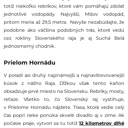
totiž niekoľko rebríkov, ktoré vám pomáhajú zdolať
jednotlivé vodopády. Najvyšší, Mišov vodopád,
pritom meria až 29,5 metra. Navyše nezabúdajte, že
podobne ako väčšina podobných trás, ktoré vedú
cez rokliny Slovenského raja je aj Suchá Belá
jednosmerný chodník.
Prielom Hornádu
V poradí asi druhý najznámejší a najnavštevovanejší
kúsok z nášho Raja. Dĺžkou však tento kaňon
obsadzuje prvé miesto na Slovensku. Rebríky, mosty,
reťaze. Všetko to, čo Slovenský raj vystihuje,
v Prielome Hornádu nájdete. Trasa, ktorá vedie celý
čas popri rieke ponúka skvelé divadlo aj v zime. Ak
počasie praje, vytvorí sa tu totiž
12 kilometrov dlhé