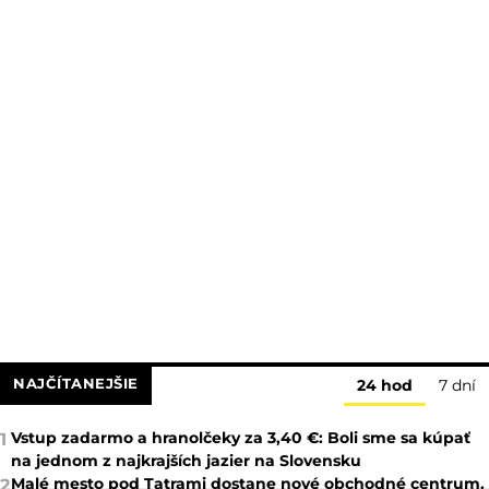
NAJČÍTANEJŠIE
24 hod
7 dní
Vstup zadarmo a hranolčeky za 3,40 €: Boli sme sa kúpať
1
na jednom z najkrajších jazier na Slovensku
Malé mesto pod Tatrami dostane nové obchodné centrum.
2