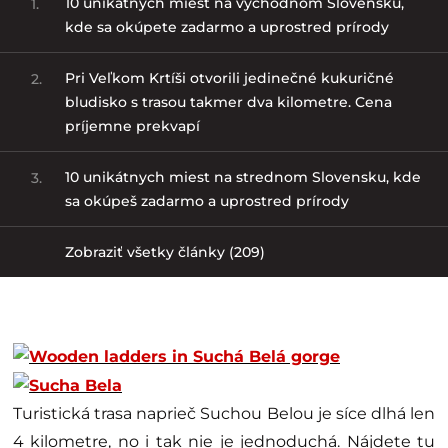
10 unikátnych miest na východnom Slovensku,
1.
kde sa okúpete zadarmo a uprostred prírody
Pri Veľkom Krtíši otvorili jedinečné kukuričné
2.
bludisko s trasou takmer dva kilometre. Cena
príjemne prekvapí
10 unikátnych miest na strednom Slovensku, kde
3.
sa okúpeš zadarmo a uprostred prírody
Zobraziť všetky články (209)
Turistická trasa naprieč Suchou Belou je síce dlhá len
4 kilometre, no i tak nie je jednoduchá. Nájdete tu