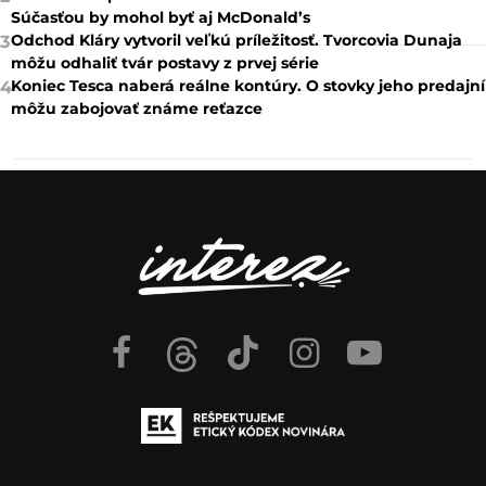
Súčasťou by mohol byť aj McDonald’s
Odchod Kláry vytvoril veľkú príležitosť. Tvorcovia Dunaja
3
môžu odhaliť tvár postavy z prvej série
Koniec Tesca naberá reálne kontúry. O stovky jeho predajní
4
môžu zabojovať známe reťazce