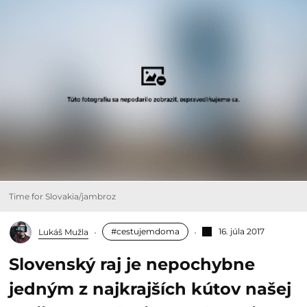
Time for Slovakia/jambroz
#cestujemdoma
16. júla 2017
Lukáš Mužla
Slovenský raj je nepochybne
jedným z najkrajších kútov našej