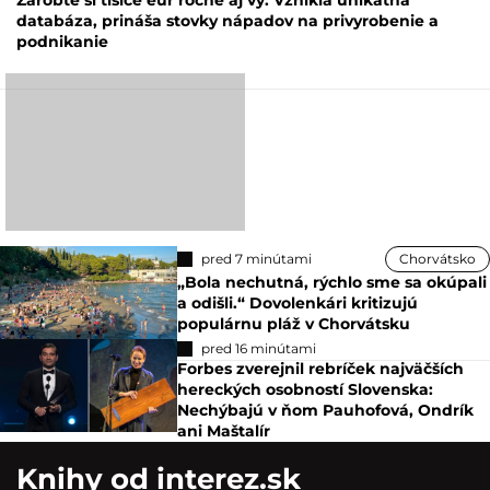
databáza, prináša stovky nápadov na privyrobenie a
podnikanie
pred 7 minútami
Chorvátsko
„Bola nechutná, rýchlo sme sa okúpali
a odišli.“ Dovolenkári kritizujú
populárnu pláž v Chorvátsku
pred 16 minútami
Forbes zverejnil rebríček najväčších
hereckých osobností Slovenska:
Nechýbajú v ňom Pauhofová, Ondrík
ani Maštalír
Knihy od interez.sk