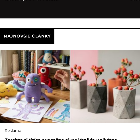
NAJNOVŠIE ČLÁNKY
Reklama
Zarobte si tisíce eur ročne aj vy: Vznikla unikátna