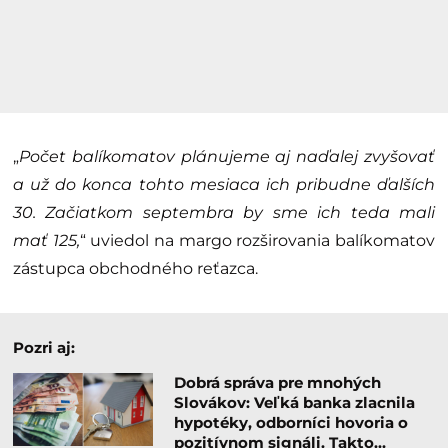
„
Počet balíkomatov plánujeme aj naďalej zvyšovať
a už do konca tohto mesiaca ich pribudne ďalších
30. Začiatkom septembra by sme ich teda mali
mať 125,
“ uviedol na margo rozširovania balíkomatov
zástupca obchodného reťazca.
Pozri aj:
Dobrá správa pre mnohých
Slovákov: Veľká banka zlacnila
hypotéky, odborníci hovoria o
pozitívnom signáli. Takto…