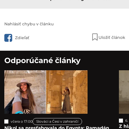
Nahlásiť chybu v článku
Uložiť článok
Zdieľať
Odporúčané články
6.
včera o 17:00
Slováci a Česi v zahraničí
Z hl
Nikol sa presťahovala do Egypta: Ramadán