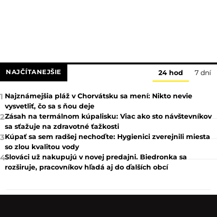
NAJČÍTANEJŠIE
24 hod
7 dní
Najznámejšia pláž v Chorvátsku sa mení: Nikto nevie
1
vysvetliť, čo sa s ňou deje
Zásah na termálnom kúpalisku: Viac ako sto návštevníkov
2
sa sťažuje na zdravotné ťažkosti
Kúpať sa sem radšej nechoďte: Hygienici zverejnili miesta
3
so zlou kvalitou vody
Slováci už nakupujú v novej predajni. Biedronka sa
4
rozširuje, pracovníkov hľadá aj do ďalších obcí