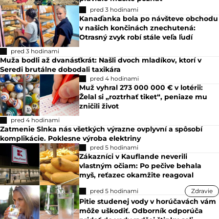
pred 3 hodinami
Kanaďanka bola po návšteve obchodu
v našich končinách znechutená:
Otrasný zvyk robí stále veľa ľudí
pred 3 hodinami
Muža bodli až dvanásťkrát: Našli dvoch mladíkov, ktorí v
Seredi brutálne dobodali taxikára
pred 4 hodinami
Muž vyhral 273 000 000 € v lotérii:
Želal si „roztrhať tiket“, peniaze mu
zničili život
pred 4 hodinami
Zatmenie Slnka nás všetkých výrazne ovplyvní a spôsobí
komplikácie. Poklesne výroba elektriny
pred 5 hodinami
Zákazníci v Kauflande neverili
vlastným očiam: Po pečive behala
myš, reťazec okamžite reagoval
pred 5 hodinami
Zdravie
Pitie studenej vody v horúčavách vám
môže uškodiť. Odborník odporúča