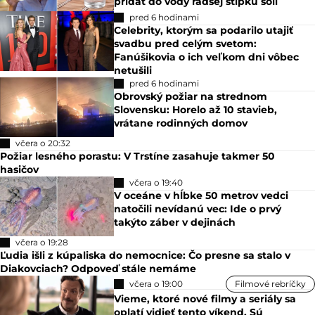
pridať do vody radšej štipku soli
pred 6 hodinami
Celebrity, ktorým sa podarilo utajiť
svadbu pred celým svetom:
Fanúšikovia o ich veľkom dni vôbec
netušili
pred 6 hodinami
Obrovský požiar na strednom
Slovensku: Horelo až 10 stavieb,
vrátane rodinných domov
včera o 20:32
Požiar lesného porastu: V Trstíne zasahuje takmer 50
hasičov
včera o 19:40
V oceáne v hĺbke 50 metrov vedci
natočili nevídanú vec: Ide o prvý
takýto záber v dejinách
včera o 19:28
Ľudia išli z kúpaliska do nemocnice: Čo presne sa stalo v
Diakovciach? Odpoveď stále nemáme
včera o 19:00
Filmové rebríčky
Vieme, ktoré nové filmy a seriály sa
oplatí vidieť tento víkend. Sú