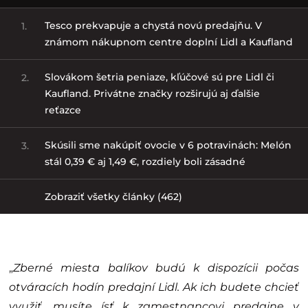
Tesco prekvapuje a chystá novú predajňu. V
1.
známom nákupnom centre doplní Lidl a Kaufland
Slovákom šetria peniaze, kľúčové sú pre Lidl či
2.
Kaufland. Privátne značky rozširujú aj ďalšie
reťazce
Skúsili sme nakúpiť ovocie v 6 potravinách: Melón
3.
stál 0,39 € aj 1,49 €, rozdiely boli zásadné
Zobraziť všetky články (462)
„
Zberné miesta balíkov budú k dispozícii počas
otváracích hodín predajní Lidl. Ak ich budete chcieť
využiť, musíte ísť k zamestnancovi predajne v