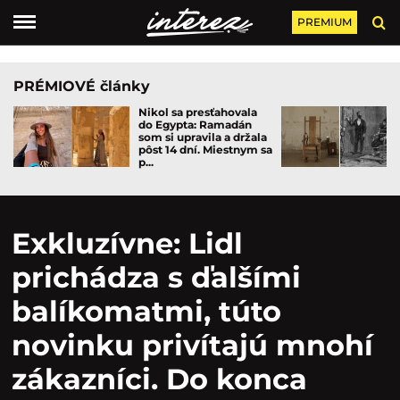
PREMIUM
PRÉMIOVÉ články
Nikol sa presťahovala
do Egypta: Ramadán
som si upravila a držala
pôst 14 dní. Miestnym sa
p...
Exkluzívne: Lidl
prichádza s ďalšími
balíkomatmi, túto
novinku privítajú mnohí
zákazníci. Do konca