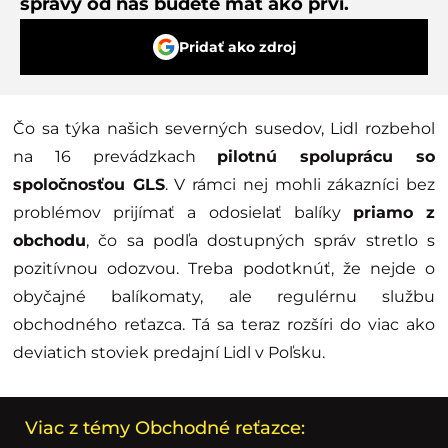
správy od nás budete mať ako prví.
Pridať ako zdroj
Čo sa týka našich severných susedov, Lidl rozbehol
na 16 prevádzkach
pilotnú spoluprácu so
spoločnosťou GLS
. V rámci nej mohli zákazníci bez
problémov prijímať a odosielať balíky
priamo z
obchodu
, čo sa podľa dostupných správ stretlo s
pozitívnou odozvou. Treba podotknúť, že nejde o
obyčajné balíkomaty, ale regulérnu službu
obchodného reťazca. Tá sa teraz rozšíri do viac ako
deviatich stoviek predajní Lidl v Poľsku.
Viac z témy Obchodné reťazce: