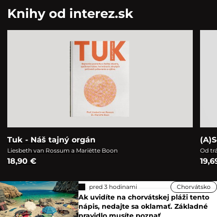
Knihy od interez.sk
Tuk - Náš tajný orgán
(A)S
Liesbeth van Rossum a Mariëtte Boon
Od tr
18,90 €
19,6
pred 3 hodinami
Chorvátsko
Ak uvidíte na chorvátskej pláži tento
nápis, nedajte sa oklamať. Základné
pravidlo musíte poznať