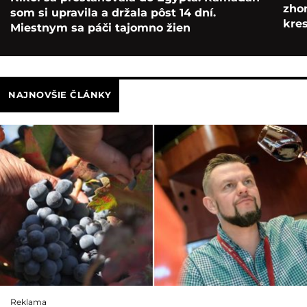
zho
som si upravila a držala pôst 14 dní.
kre
Miestnym sa páči tajomno žien
NAJNOVŠIE ČLÁNKY
Reklama