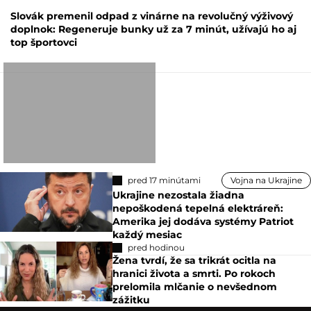
Slovák premenil odpad z vinárne na revolučný výživový
doplnok: Regeneruje bunky už za 7 minút, užívajú ho aj
top športovci
pred 17 minútami
Vojna na Ukrajine
Ukrajine nezostala žiadna
nepoškodená tepelná elektráreň:
Amerika jej dodáva systémy Patriot
každý mesiac
pred hodinou
Žena tvrdí, že sa trikrát ocitla na
hranici života a smrti. Po rokoch
prelomila mlčanie o nevšednom
zážitku