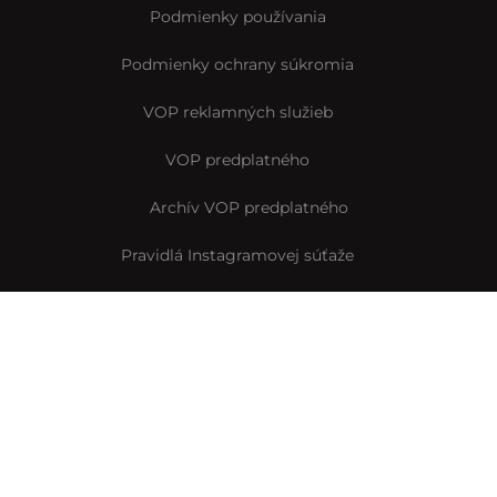
Podmienky používania
Podmienky ochrany súkromia
VOP reklamných služieb
VOP predplatného
Archív VOP predplatného
Pravidlá Instagramovej súťaže
Reklamačný formulár
Vyhlásenie o prístupnosti
© Interez.sk 2014-2026
Byť smart je interez