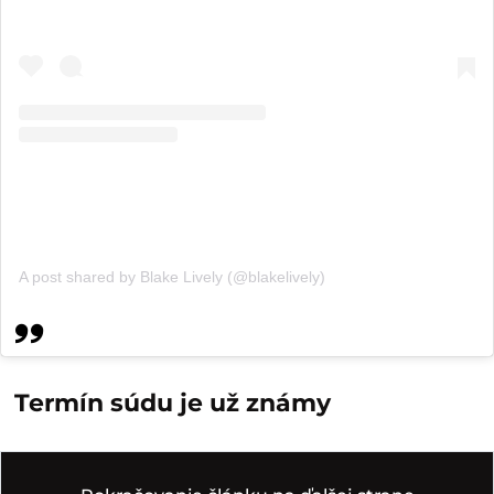
A post shared by Blake Lively (@blakelively)
Termín súdu je už známy