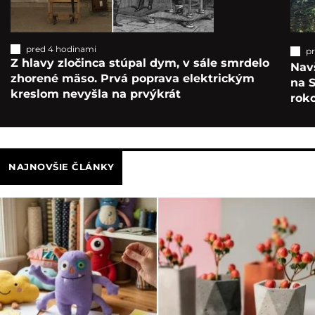
pred 4 hodinami
p
Z hlavy zločinca stúpal dym, v sále smrdelo
Navš
zhorené mäso. Prvá poprava elektrickým
na S
kreslom nevyšla na prvýkrát
roko
NAJNOVŠIE ČLÁNKY