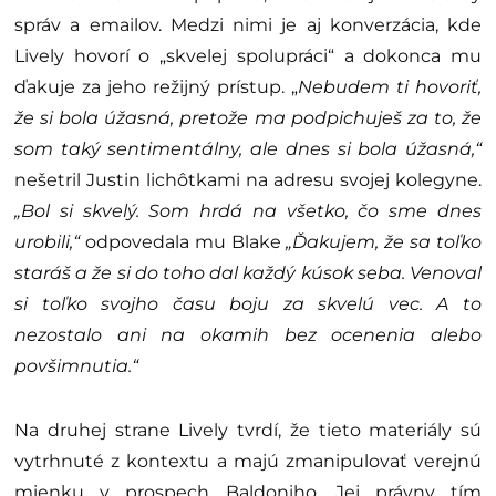
správ a emailov. Medzi nimi je aj konverzácia, kde
Lively hovorí o
„
skvelej spolupráci“ a dokonca mu
ďakuje za jeho režijný prístup.
„
Nebudem ti hovoriť,
že si bola úžasná, pretože ma podpichuješ za to, že
som taký sentimentálny, ale dnes si bola úžasná,“
nešetril Justin lichôtkami na adresu svojej kolegyne.
„Bol si skvelý. Som hrdá na všetko, čo sme dnes
urobili,“
odpovedala mu Blake
„Ďakujem, že sa toľko
staráš a že si do toho dal každý kúsok seba. Venoval
si toľko svojho času boju za skvelú vec. A to
nezostalo ani na okamih bez ocenenia alebo
povšimnutia.“
Na druhej strane Lively tvrdí, že tieto materiály sú
vytrhnuté z kontextu a majú zmanipulovať verejnú
mienku v prospech Baldoniho. Jej právny tím