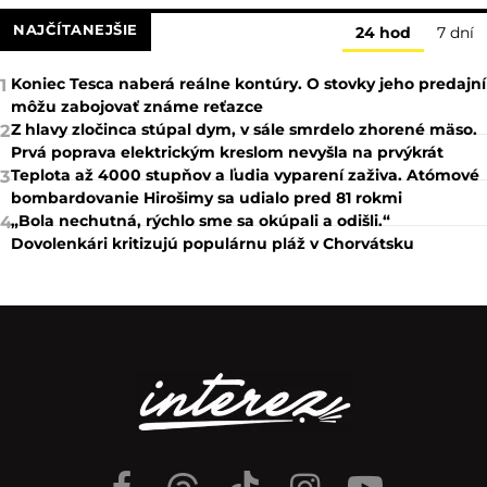
NAJČÍTANEJŠIE
24 hod
7 dní
Koniec Tesca naberá reálne kontúry. O stovky jeho predajní
1
môžu zabojovať známe reťazce
Z hlavy zločinca stúpal dym, v sále smrdelo zhorené mäso.
2
Prvá poprava elektrickým kreslom nevyšla na prvýkrát
Teplota až 4000 stupňov a ľudia vyparení zaživa. Atómové
3
bombardovanie Hirošimy sa udialo pred 81 rokmi
„Bola nechutná, rýchlo sme sa okúpali a odišli.“
4
Dovolenkári kritizujú populárnu pláž v Chorvátsku