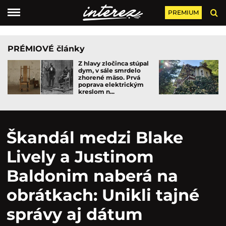
PREMIUM
PRÉMIOVÉ články
Z hlavy zločinca stúpal
dym, v sále smrdelo
zhorené mäso. Prvá
poprava elektrickým
kreslom n...
Škandál medzi Blake
Lively a Justinom
Baldonim naberá na
obrátkach: Unikli tajné
správy aj dátum