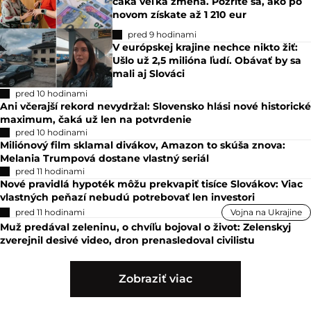
čaká veľká zmena. Pozrite sa, ako po
novom získate až 1 210 eur
pred 9 hodinami
V európskej krajine nechce nikto žiť:
Ušlo už 2,5 milióna ľudí. Obávať by sa
mali aj Slováci
pred 10 hodinami
Ani včerajší rekord nevydržal: Slovensko hlási nové historické
maximum, čaká už len na potvrdenie
pred 10 hodinami
Miliónový film sklamal divákov, Amazon to skúša znova:
Melania Trumpová dostane vlastný seriál
pred 11 hodinami
Nové pravidlá hypoték môžu prekvapiť tisíce Slovákov: Viac
vlastných peňazí nebudú potrebovať len investori
pred 11 hodinami
Vojna na Ukrajine
Muž predával zeleninu, o chvíľu bojoval o život: Zelenskyj
zverejnil desivé video, dron prenasledoval civilistu
Zobraziť viac