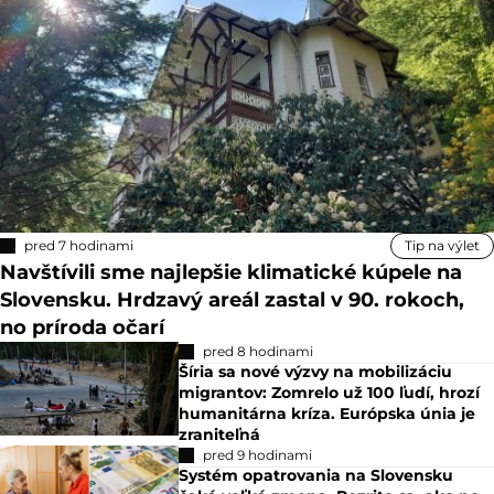
pred 7 hodinami
Tip na výlet
Navštívili sme najlepšie klimatické kúpele na
Slovensku. Hrdzavý areál zastal v 90. rokoch,
no príroda očarí
pred 8 hodinami
Šíria sa nové výzvy na mobilizáciu
migrantov: Zomrelo už 100 ľudí, hrozí
humanitárna kríza. Európska únia je
zraniteľná
pred 9 hodinami
Systém opatrovania na Slovensku