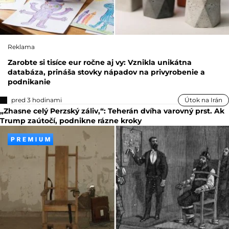
Reklama
Zarobte si tisíce eur ročne aj vy: Vznikla unikátna
databáza, prináša stovky nápadov na privyrobenie a
podnikanie
pred 3 hodinami
Útok na Irán
„Zhasne celý Perzský záliv,“: Teherán dvíha varovný prst. Ak
Trump zaútočí, podnikne rázne kroky