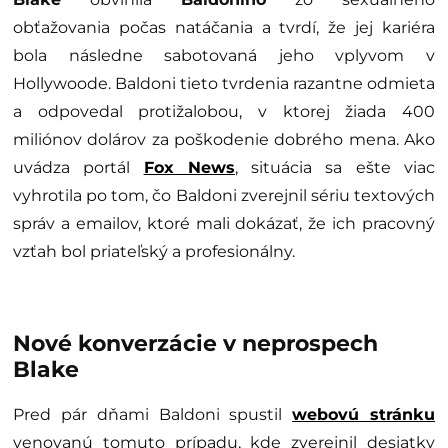
obťažovania počas natáčania a tvrdí, že jej kariéra
bola následne sabotovaná jeho vplyvom v
Hollywoode. Baldoni tieto tvrdenia razantne odmieta
a odpovedal protižalobou, v ktorej žiada 400
miliónov dolárov za poškodenie dobrého mena. Ako
uvádza portál
Fox News
, situácia sa ešte viac
vyhrotila po tom, čo Baldoni zverejnil sériu textových
správ a emailov, ktoré mali dokázať, že ich pracovný
vzťah bol priateľský a profesionálny.
Nové konverzácie v neprospech
Blake
Pred pár dňami Baldoni spustil
webovú stránku
venovanú tomuto prípadu, kde zverejnil desiatky