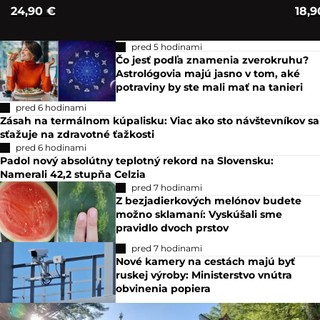
24,90 €
18,9
pred 5 hodinami
Čo jesť podľa znamenia zverokruhu?
Astrológovia majú jasno v tom, aké
potraviny by ste mali mať na tanieri
pred 6 hodinami
Zásah na termálnom kúpalisku: Viac ako sto návštevníkov sa
sťažuje na zdravotné ťažkosti
pred 6 hodinami
Padol nový absolútny teplotný rekord na Slovensku:
Namerali 42,2 stupňa Celzia
pred 7 hodinami
Z bezjadierkových melónov budete
možno sklamaní: Vyskúšali sme
pravidlo dvoch prstov
pred 7 hodinami
Nové kamery na cestách majú byť
ruskej výroby: Ministerstvo vnútra
obvinenia popiera