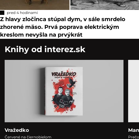
pred 4 hodinami
Z hlavy zločinca stúpal dym, v sále smrdelo
zhorené mäso. Prvá poprava elektrickým
kreslom nevyšla na prvýkrát
Knihy od interez.sk
Vražedko
Man
Červené na čiernobielom
Prečo