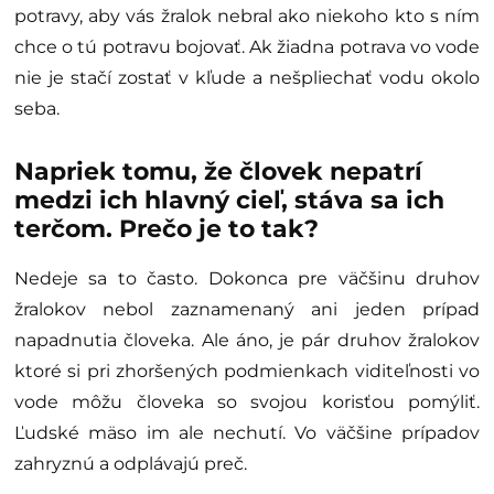
potravy, aby vás žralok nebral ako niekoho kto s ním
chce o tú potravu bojovať. Ak žiadna potrava vo vode
nie je stačí zostať v kľude a nešpliechať vodu okolo
seba.
Napriek tomu, že človek nepatrí
medzi ich hlavný cieľ, stáva sa ich
terčom. Prečo je to tak?
Nedeje sa to často. Dokonca pre väčšinu druhov
žralokov nebol zaznamenaný ani jeden prípad
napadnutia človeka. Ale áno, je pár druhov žralokov
ktoré si pri zhoršených podmienkach viditeľnosti vo
vode môžu človeka so svojou korisťou pomýliť.
Ľudské mäso im ale nechutí. Vo väčšine prípadov
zahryznú a odplávajú preč.