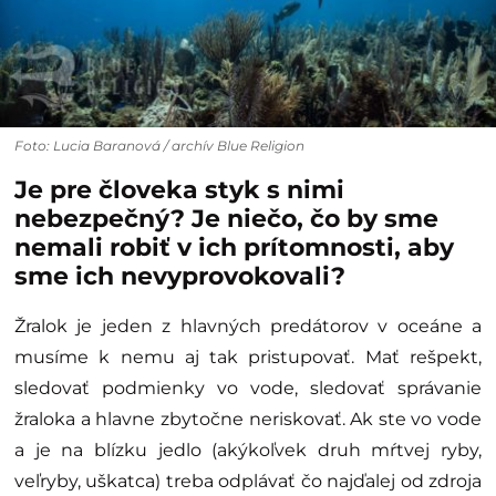
Foto: Lucia Baranová / archív Blue Religion
Je pre človeka styk s nimi
nebezpečný? Je niečo, čo by sme
nemali robiť v ich prítomnosti, aby
sme ich nevyprovokovali?
Žralok je jeden z hlavných predátorov v oceáne a
musíme k nemu aj tak pristupovať. Mať rešpekt,
sledovať podmienky vo vode, sledovať správanie
žraloka a hlavne zbytočne neriskovať. Ak ste vo vode
a je na blízku jedlo (akýkoľvek druh mŕtvej ryby,
veľryby, uškatca) treba odplávať čo najďalej od zdroja