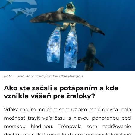
Foto: Lucia Baranová / archív Blue Religion
Ako ste začali s potápaním a kde
vznikla vášeň pre žraloky?
Vďaka mojím rodičom som už ako malé dievča mala
možnosť tráviť veľa času s hlavou ponorenou pod
morskou hladinou. Trénovala som zadržovanie
dychu už ako 8-9 ročná keď som objavovala koralové