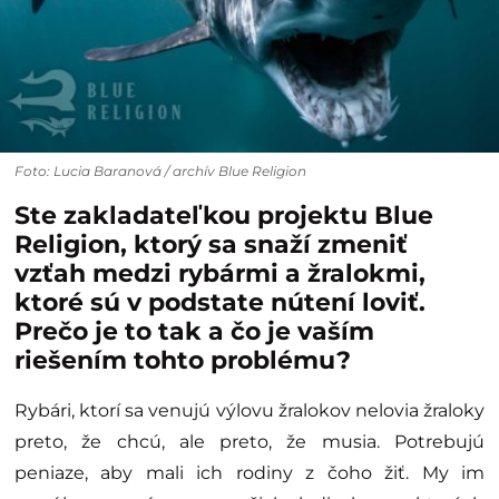
Foto: Lucia Baranová / archív Blue Religion
Ste zakladateľkou projektu Blue
Religion, ktorý sa snaží zmeniť
vzťah medzi rybármi a žralokmi,
ktoré sú v podstate nútení loviť.
Prečo je to tak a čo je vaším
riešením tohto problému?
Rybári, ktorí sa venujú výlovu žralokov nelovia žraloky
preto, že chcú, ale preto, že musia. Potrebujú
peniaze, aby mali ich rodiny z čoho žiť. My im