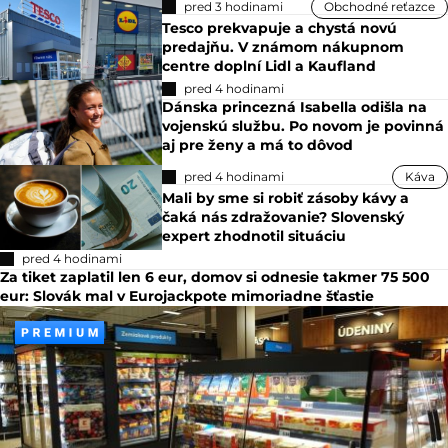
pred 3 hodinami
Obchodné reťazce
Tesco prekvapuje a chystá novú
predajňu. V známom nákupnom
centre doplní Lidl a Kaufland
pred 4 hodinami
Dánska princezná Isabella odišla na
vojenskú službu. Po novom je povinná
aj pre ženy a má to dôvod
pred 4 hodinami
Káva
Mali by sme si robiť zásoby kávy a
čaká nás zdražovanie? Slovenský
expert zhodnotil situáciu
pred 4 hodinami
Za tiket zaplatil len 6 eur, domov si odnesie takmer 75 500
eur: Slovák mal v Eurojackpote mimoriadne šťastie