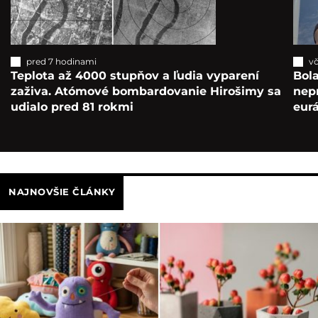
pred 7 hodinami
vč
Teplota až 4000 stupňov a ľudia vyparení
Bola
zaživa. Atómové bombardovanie Hirošimy sa
nepr
udialo pred 81 rokmi
eur
NAJNOVŠIE ČLÁNKY