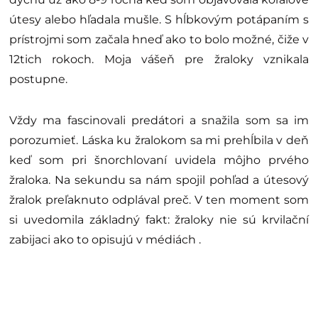
útesy alebo hľadala mušle. S hĺbkovým potápaním s
prístrojmi som začala hneď ako to bolo možné, čiže v
12tich rokoch. Moja vášeň pre žraloky vznikala
postupne.
Vždy ma fascinovali predátori a snažila som sa im
porozumieť. Láska ku žralokom sa mi prehĺbila v deň
keď som pri šnorchlovaní uvidela môjho prvého
žraloka. Na sekundu sa nám spojil pohľad a útesový
žralok preľaknuto odplával preč. V ten moment som
si uvedomila základný fakt: žraloky nie sú krvilační
zabijaci ako to opisujú v médiách .