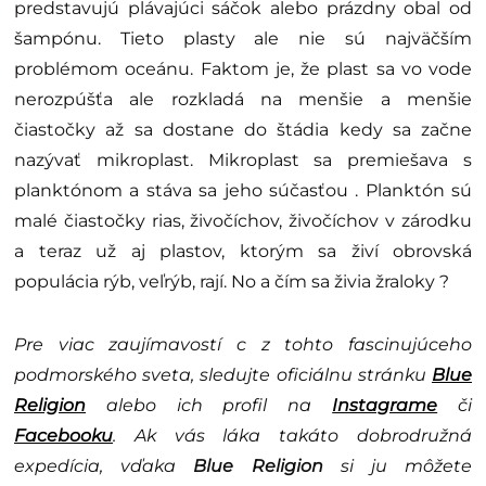
predstavujú plávajúci sáčok alebo prázdny obal od
šampónu. Tieto plasty ale nie sú najväčším
problémom oceánu. Faktom je, že plast sa vo vode
nerozpúšťa ale rozkladá na menšie a menšie
čiastočky až sa dostane do štádia kedy sa začne
nazývať mikroplast. Mikroplast sa premiešava s
planktónom a stáva sa jeho súčasťou . Planktón sú
malé čiastočky rias, živočíchov, živočíchov v zárodku
a teraz už aj plastov, ktorým sa živí obrovská
populácia rýb, veľrýb, rají. No a čím sa živia žraloky ?
Pre viac zaujímavostí c z tohto fascinujúceho
podmorského sveta, sledujte oficiálnu stránku
Blue
Religion
alebo ich profil na
Instagrame
či
Facebooku
. Ak vás láka takáto dobrodružná
expedícia, vďaka
Blue Religion
si ju môžete