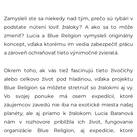
Zamysleli ste sa niekedy nad tým, prečo sú rybári v
podstate nútení loviť žraloky? A ako sa to môže
zmeniť? Lucia a Blue Religion vymysleli originálny
koncept, vďaka ktorému im vedia zabezpečiť prácu
a zároveň ochraňovať tieto výnimočné zvieratá.
Okrem toho, ak vás tiež fascinujú tieto živočíchy
alebo celkovo život pod hladinou, vďaka projektu
Blue Religion sa môžete stretnúť so žralokmi aj vy.
Vo svojej ponuke má osem expedícií, ktoré
záujemcov zavedú nie iba na exotické miesta našej
planéty, ale aj priamo k žralokom. Lucia Baranová
nám v rozhovore priblížila ich život, fungovanie
organizácie Blue Religion, aj expedície, ktoré