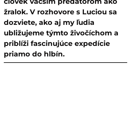
človek väčším predátorom ako
žralok. V rozhovore s Luciou sa
dozviete, ako aj my ľudia
ubližujeme týmto živočíchom a
priblíži fascinujúce expedície
priamo do hlbín.