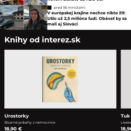
pred 36 minútami
V európskej krajine nechce nikto žiť:
Ušlo už 2,5 milióna ľudí. Obávať by sa
mali aj Slováci
Knihy od interez.sk
Urostorky
Tuk 
Bizarné príbehy z nemocnice
Liesb
18,90 €
18,9