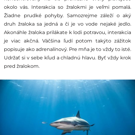
okolo vás. Interakcia so žralokmi je veľmi pomalá.
Žiadne prudké pohyby. Samozrejme záleží o aký
druh žraloka sa jedná a či je vo vode nejaké jedlo.
Akonáhle žraloka prilákate k lodi potravou, interakcia
je viac akčná. Väčšina ľudí potom takýto zážitok
popisuje ako adrenalínový. Pre mňa je to vždy to isté.
Udržať si v sebe kľud a chladnú hlavu. Byť vždy krok
pred žralokom.