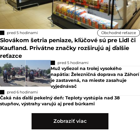
pred 5 hodinami
Obchodné reťazce
Slovákom šetria peniaze, kľúčové sú pre Lidl či
Kaufland. Privátne značky rozširujú aj ďalšie
reťazce
pred 5 hodinami
Muž vyliezol na trolej vysokého
napätia: Železničná doprava na Záhorí
je zastavená, na mieste zasahuje
vyjednávač
pred 6 hodinami
Čaká nás ďalší pekelný deň: Teploty vystúpia nad 38
stupňov, výstrahy varujú aj pred búrkami
Zobraziť viac