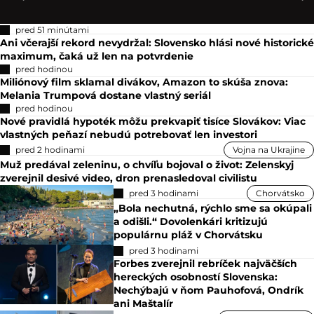
pred 51 minútami
Ani včerajší rekord nevydržal: Slovensko hlási nové historické
maximum, čaká už len na potvrdenie
pred hodinou
Miliónový film sklamal divákov, Amazon to skúša znova:
Melania Trumpová dostane vlastný seriál
pred hodinou
Nové pravidlá hypoték môžu prekvapiť tisíce Slovákov: Viac
vlastných peňazí nebudú potrebovať len investori
pred 2 hodinami
Vojna na Ukrajine
Muž predával zeleninu, o chvíľu bojoval o život: Zelenskyj
zverejnil desivé video, dron prenasledoval civilistu
pred 3 hodinami
Chorvátsko
„Bola nechutná, rýchlo sme sa okúpali
a odišli.“ Dovolenkári kritizujú
populárnu pláž v Chorvátsku
pred 3 hodinami
Forbes zverejnil rebríček najväčších
hereckých osobností Slovenska:
Nechýbajú v ňom Pauhofová, Ondrík
ani Maštalír