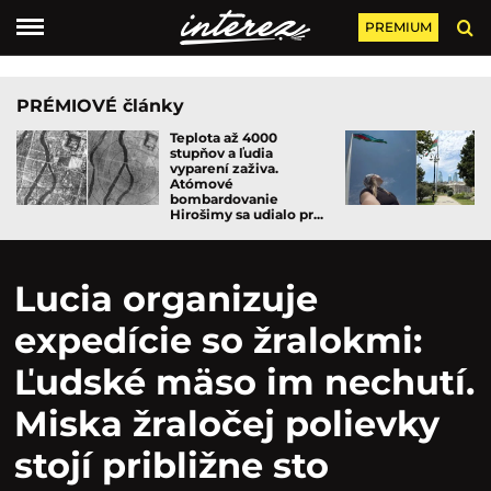
PREMIUM
PRÉMIOVÉ články
Teplota až 4000
stupňov a ľudia
vyparení zaživa.
Atómové
bombardovanie
Hirošimy sa udialo pr...
Lucia organizuje
expedície so žralokmi:
Ľudské mäso im nechutí.
Miska žraločej polievky
stojí približne sto