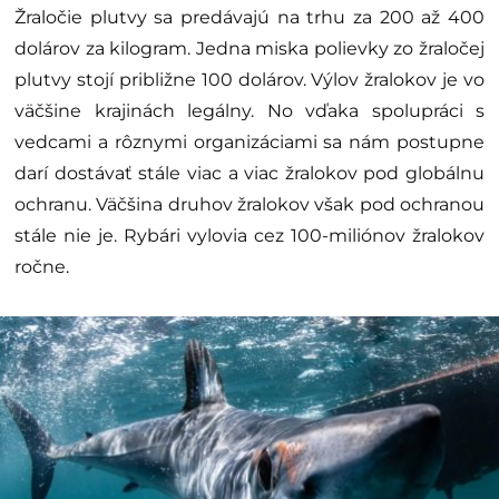
Žraločie plutvy sa predávajú na trhu za 200 až 400
dolárov za kilogram. Jedna miska polievky zo žraločej
plutvy stojí približne 100 dolárov. Výlov žralokov je vo
väčšine krajinách legálny. No vďaka spolupráci s
vedcami a rôznymi organizáciami sa nám postupne
darí dostávať stále viac a viac žralokov pod globálnu
ochranu. Väčšina druhov žralokov však pod ochranou
stále nie je. Rybári vylovia cez 100-miliónov žralokov
ročne.