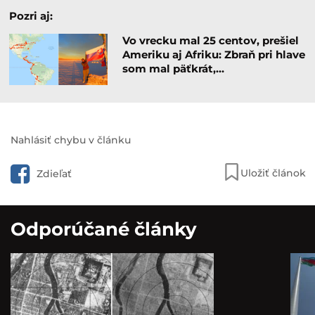
Pozri aj:
Vo vrecku mal 25 centov, prešiel
Ameriku aj Afriku: Zbraň pri hlave
som mal päťkrát,…
Nahlásiť chybu v článku
Uložiť článok
Zdieľať
Odporúčané články