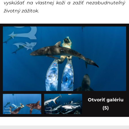
vyskúšať na vlastnej koži a zažiť nezabudnuteľný
životný zážitok.
Otvoriť galériu
(5)