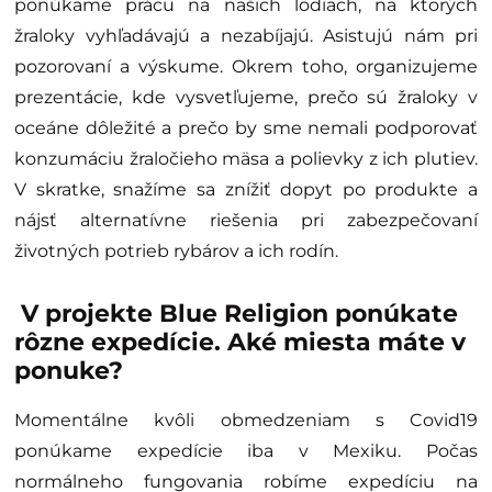
ponúkame prácu na našich lodiach, na ktorých
žraloky vyhľadávajú a nezabíjajú. Asistujú nám pri
pozorovaní a výskume. Okrem toho, organizujeme
prezentácie, kde vysvetľujeme, prečo sú žraloky v
oceáne dôležité a prečo by sme nemali podporovať
konzumáciu žraločieho mäsa a polievky z ich plutiev.
V skratke, snažíme sa znížiť dopyt po produkte a
nájsť alternatívne riešenia pri zabezpečovaní
životných potrieb rybárov a ich rodín.
V projekte Blue Religion ponúkate
rôzne expedície. Aké miesta máte v
ponuke?
Momentálne kvôli obmedzeniam s Covid19
ponúkame expedície iba v Mexiku. Počas
normálneho fungovania robíme expedíciu na