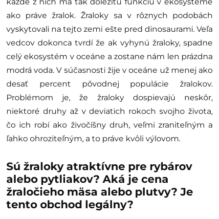
každé z nich má tak dôležitú funkciu v ekosystéme
ako práve žralok. Žraloky sa v rôznych podobách
vyskytovali na tejto zemi ešte pred dinosaurami. Veľa
vedcov dokonca tvrdí že ak vyhynú žraloky, spadne
celý ekosystém v oceáne a zostane nám len prázdna
modrá voda. V súčasnosti žije v oceáne už menej ako
desať percent pôvodnej populácie žralokov.
Problémom je, že žraloky dospievajú neskôr,
niektoré druhy až v deviatich rokoch svojho života,
čo ich robí ako živočíšny druh, veľmi zraniteľným a
ľahko ohroziteľným, a to práve kvôli výlovom.
Sú žraloky atraktívne pre rybárov
alebo pytliakov? Aká je cena
žraločieho mäsa alebo plutvy? Je
tento obchod legálny?