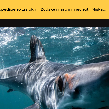
xpedície so žralokmi: Ľudské mäso im nechutí. Miska…