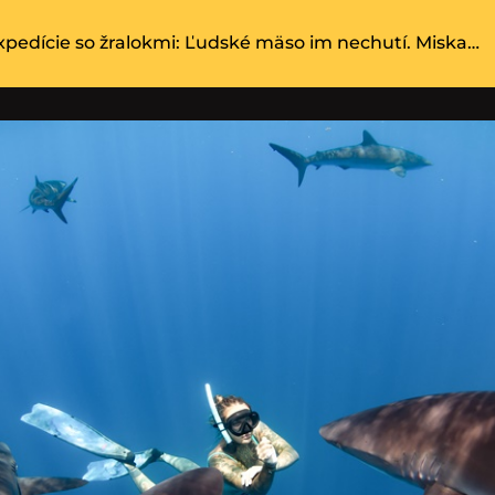
xpedície so žralokmi: Ľudské mäso im nechutí. Miska…