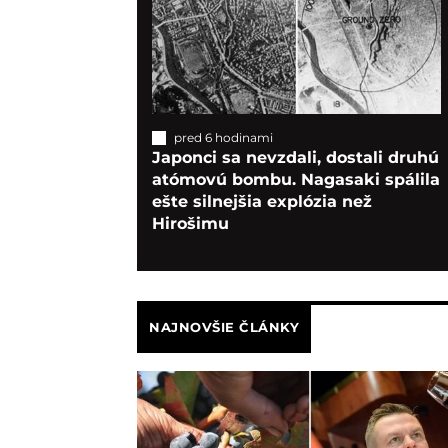
pred 6 hodinami
Japonci sa nevzdali, dostali druhú
atómovú bombu. Nagasaki spálila
ešte silnejšia explózia než
Hirošimu
NAJNOVŠIE ČLÁNKY