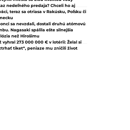
az nedeľného predaja? Chceli ho aj
váci, teraz sa otriasa v Rakúsku, Poľsku či
mecku
onci sa nevzdali, dostali druhú atómovú
bu. Nagasaki spálila ešte silnejšia
lózia než Hirošimu
 vyhral 273 000 000 € v lotérii: Želal si
ztrhať tiket“, peniaze mu zničili život