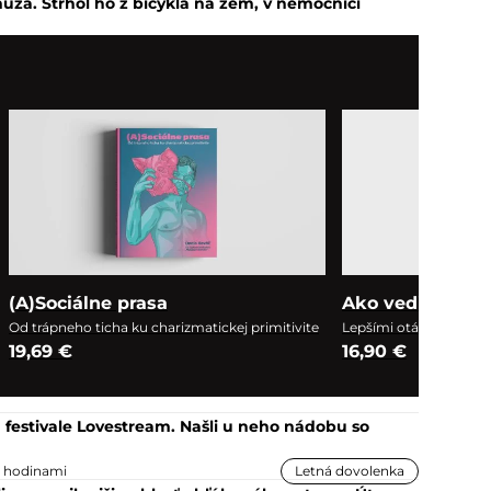
ža. Strhol ho z bicykla na zem, v nemocnici
(A)Sociálne prasa
Ako vedieť všet
Od trápneho ticha ku charizmatickej primitivite
Lepšími otázkami k l
19,69 €
16,90 €
 festivale Lovestream. Našli u neho nádobu so
2 hodinami
Letná dovolenka