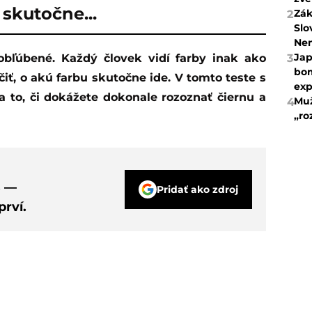
 skutočne...
Zák
2
Slo
Ne
Jap
3
bom
iť, o akú farbu skutočne ide. V tomto teste s
exp
 to, či dokážete dokonale rozoznať čiernu a
Muž
4
„ro
s —
Pridať ako zdroj
rví.