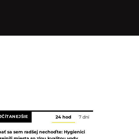
JČÍTANEJŠIE
24 hod
7 dní
ať sa sem radšej nechoďte: Hygienici
rejnili miesta so zlou kvalitou vody