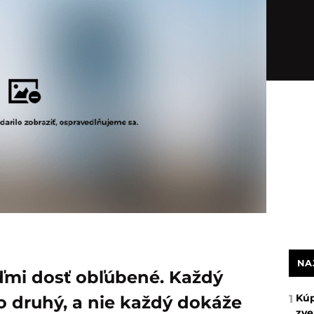
NA
ďmi dosť obľúbené. Každý
Kúp
ko druhý, a nie každý dokáže
1
zve