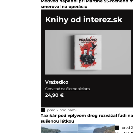
Medveď napadol pri Martine 55-ročného mu
smeroval na operáciu
Knihy od interez.sk
Vražedko
Červené na čiernobielom
24,90 €
pred 2 hodinami
Taxikár pod vplyvom drog rozvážal ľudí na
sušenou látkou
pred 