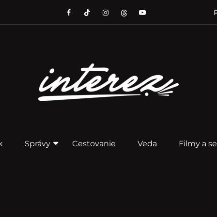
P
k
Správy
Cestovanie
Veda
Filmy a se