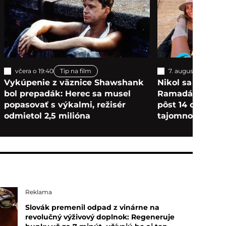
včera o 19:40
Tip na film
7. augusta 2026
S
Vykúpenie z väznice Shawshank
Nikol sa presťa
bol prepadák: Herec sa musel
Ramadán som si 
popasovať s výkalmi, režisér
pôst 14 dní. Mi
odmietol 2,5 milióna
tajomno žien
Reklama
Slovák premenil odpad z vinárne na
revolučný výživový doplnok: Regeneruje