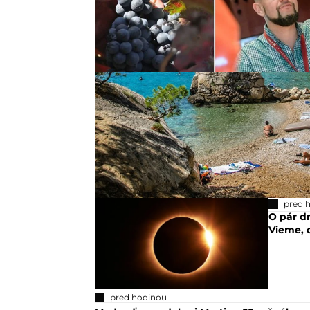
pred 
O pár d
Vieme, 
pred hodinou