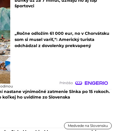
bunky už za 7 minút, užívajú ho aj top
športovci
„Ročne odložím 61 000 eur, no v Chorvátsku
som si musel variť,“: Americký turista
odchádzal z dovolenky prekvapený
hodinou
ní nastane výnimočné zatmenie Slnka po 15 rokoch.
o koľkej ho uvidíme zo Slovenska
Medvede na Slovensku