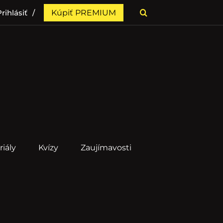
rihlásiť
Kúpiť PREMIUM
riály
Kvízy
Zaujímavosti