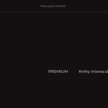
Pracuj pre interez
PREMIUM
Knihy interez.s