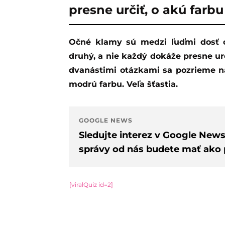
presne určiť, o akú farbu
Očné klamy sú medzi ľuďmi dosť obľúbené. Každý človek vidí farby inak ako
druhý, a nie každý dokáže presne urč
dvanástimi otázkami sa pozrieme na
modrú farbu. Veľa šťastia.
GOOGLE NEWS
Sledujte interez v Google New
správy od nás budete mať ako p
[viralQuiz id=2]