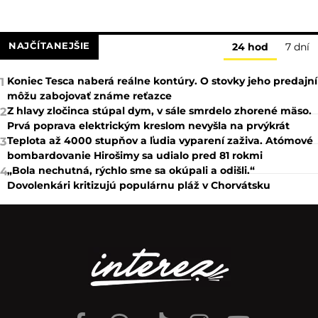
NAJČÍTANEJŠIE
24 hod
7 dní
Koniec Tesca naberá reálne kontúry. O stovky jeho predajní
1
môžu zabojovať známe reťazce
Z hlavy zločinca stúpal dym, v sále smrdelo zhorené mäso.
2
Prvá poprava elektrickým kreslom nevyšla na prvýkrát
Teplota až 4000 stupňov a ľudia vyparení zaživa. Atómové
3
bombardovanie Hirošimy sa udialo pred 81 rokmi
„Bola nechutná, rýchlo sme sa okúpali a odišli.“
4
Dovolenkári kritizujú populárnu pláž v Chorvátsku