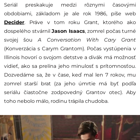
Seriál preskakuje medzi rôznymi časovými
obdobiami, základom je ale rok 1986, píše web
Decider
. Práve v tom roku Grant, ktorého ako
dospelého stvárnil
Jason Isaacs
, zomrel počas turné
svojej šou
A Conversation With Cary Grant
(Konverzácia s Carym Grantom). Počas vystúpenia v
Illinois hovorí o svojom detstve a divák má možnosť
vidieť, ako sa prelína jeho minulosť s prítomnosťou.
Dozvedáme sa, že v čase, keď mal len 7 rokov, mu
zomrel starší brat (za jeho úmrtie má byť podľa
seriálu čiastočne zodpovedný Grantov otec). Aby
toho nebolo málo, rodinu trápila chudoba.