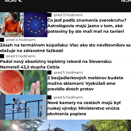
18,90 €
18,9
pred 3 hodinami
Čo jesť podľa znamenia zverokruhu?
Astrológovia majú jasno v tom, aké
potraviny by ste mali mať na tanieri
pred 4 hodinami
Zásah na termálnom kúpalisku: Viac ako sto návštevníkov sa
sťažuje na zdravotné ťažkosti
pred 5 hodinami
Padol nový absolútny teplotný rekord na Slovensku:
Namerali 42,2 stupňa Celzia
pred 5 hodinami
Z bezjadierkových melónov budete
možno sklamaní: Vyskúšali sme
pravidlo dvoch prstov
pred 5 hodinami
Nové kamery na cestách majú byť
ruskej výroby: Ministerstvo vnútra
obvinenia popiera