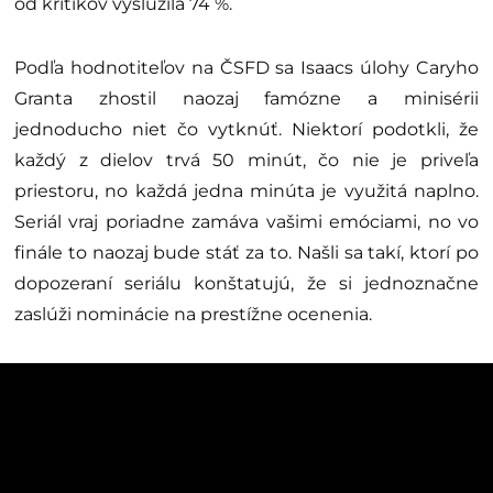
od kritikov vyslúžila 74 %.
Podľa hodnotiteľov na ČSFD sa Isaacs úlohy Caryho
Granta zhostil naozaj famózne a minisérii
jednoducho niet čo vytknúť. Niektorí podotkli, že
každý z dielov trvá 50 minút, čo nie je priveľa
priestoru, no každá jedna minúta je využitá naplno.
Seriál vraj poriadne zamáva vašimi emóciami, no vo
finále to naozaj bude stáť za to. Našli sa takí, ktorí po
dopozeraní seriálu konštatujú, že si jednoznačne
zaslúži nominácie na prestížne ocenenia.