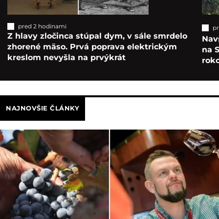
pred 2 hodinami
p
Z hlavy zločinca stúpal dym, v sále smrdelo
Navš
zhorené mäso. Prvá poprava elektrickým
na S
kreslom nevyšla na prvýkrát
roko
NAJNOVŠIE ČLÁNKY