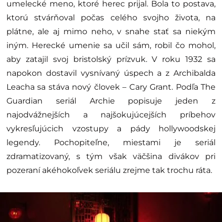
umelecké meno, ktoré herec prijal. Bola to postava,
ktorú stvárňoval počas celého svojho života, na
plátne, ale aj mimo neho, v snahe stať sa niekým
iným. Herecké umenie sa učil sám, robil čo mohol,
aby zatajil svoj bristolský prízvuk. V roku 1932 sa
napokon dostavil vysnívaný úspech a z Archibalda
Leacha sa stáva nový človek – Cary Grant. Podľa The
Guardian seriál Archie popisuje jeden z
najodvážnejších a najšokujúcejších príbehov
vykresľujúcich vzostupy a pády hollywoodskej
legendy. Pochopiteľne, miestami je seriál
zdramatizovaný, s tým však väčšina divákov pri
pozeraní akéhokoľvek seriálu zrejme tak trochu ráta.