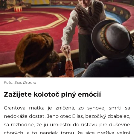
Foto: Epic Drama
Zažijete kolotoč plný emócií
Grantova matka je zničená, zo synovej smrti sa
nedokáže dostať. Jeho otec Elias, bezočivý zbabelec,
sa rozhodne, že ju umiestni do ústavu pre duševne
chorých, a to napriek tomu, že síce prežíva veľmi