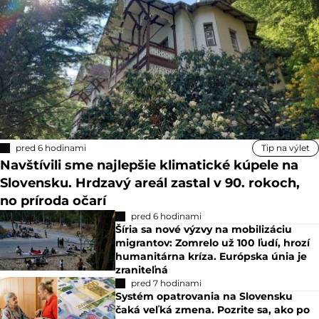
pred 6 hodinami
Tip na výlet
Navštívili sme najlepšie klimatické kúpele na
Slovensku. Hrdzavý areál zastal v 90. rokoch,
no príroda očarí
pred 6 hodinami
Šíria sa nové výzvy na mobilizáciu
migrantov: Zomrelo už 100 ľudí, hrozí
humanitárna kríza. Európska únia je
zraniteľná
pred 7 hodinami
Systém opatrovania na Slovensku
čaká veľká zmena. Pozrite sa, ako po