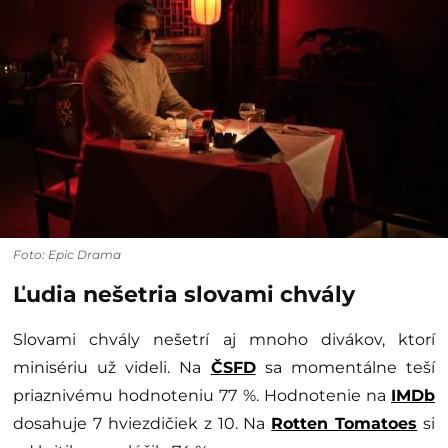
Foto: Epic Drama
Ľudia nešetria slovami chvály
Slovami chvály nešetrí aj mnoho divákov, ktorí
minisériu už videli. Na
ČSFD
sa momentálne teší
priaznivému hodnoteniu 77 %. Hodnotenie na
IMDb
dosahuje 7 hviezdičiek z 10. Na
Rotten Tomatoes
si