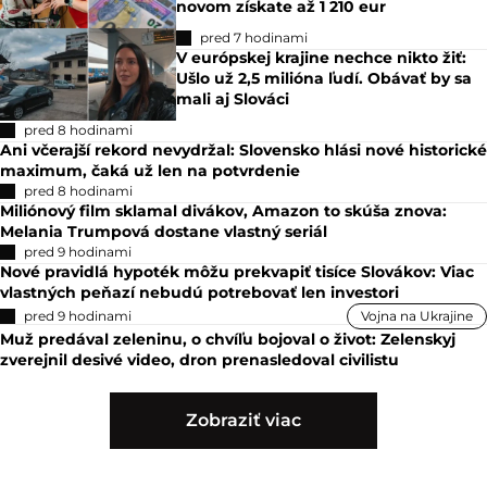
novom získate až 1 210 eur
pred 7 hodinami
V európskej krajine nechce nikto žiť:
Ušlo už 2,5 milióna ľudí. Obávať by sa
mali aj Slováci
pred 8 hodinami
Ani včerajší rekord nevydržal: Slovensko hlási nové historické
maximum, čaká už len na potvrdenie
pred 8 hodinami
Miliónový film sklamal divákov, Amazon to skúša znova:
Melania Trumpová dostane vlastný seriál
pred 9 hodinami
Nové pravidlá hypoték môžu prekvapiť tisíce Slovákov: Viac
vlastných peňazí nebudú potrebovať len investori
pred 9 hodinami
Vojna na Ukrajine
Muž predával zeleninu, o chvíľu bojoval o život: Zelenskyj
zverejnil desivé video, dron prenasledoval civilistu
Zobraziť viac