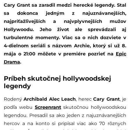
Cary Grant sa zaradil medzi herecké legendy. Stal
sa dokonca jedným z najuznávanejších,
najpríťažlivejších a najvplyvnejších mužov
Hollywoodu. Jeho život ale sprevádzali aj
turbulentné momenty. Viac sa o nich dozviete v
4-dielnom seriáli s názvom Archie, ktorý si už 8.
mája o 21:00 môžete v premiére pozrieť na
Epic
Drama
.
Príbeh skutočnej hollywoodskej
legendy
Rodený
Archibald Alec Leach
, herec
Cary Grant
, je
podľa webu
Screenrant
skutočnou hollywoodskou
legendou. Presadil sa ako jeden z najuznávanejších
hercov a na konto si pripísal viac ako 70 rôznych