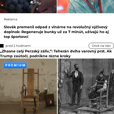
Reklama
Slovák premenil odpad z vinárne na revolučný výživový
doplnok: Regeneruje bunky už za 7 minút, užívajú ho aj
top športovci
pred 2 hodinami
Útok na Irán
„Zhasne celý Perzský záliv,“: Teherán dvíha varovný prst. Ak
Trump zaútočí, podnikne rázne kroky