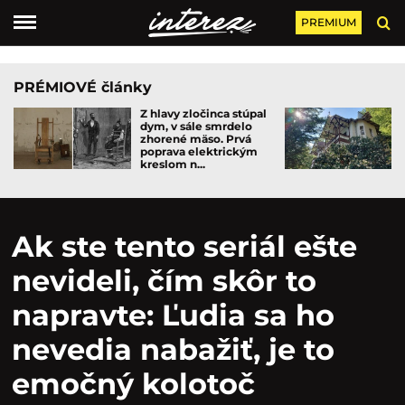
PREMIUM
PRÉMIOVÉ články
Z hlavy zločinca stúpal
dym, v sále smrdelo
zhorené mäso. Prvá
poprava elektrickým
kreslom n...
Ak ste tento seriál ešte
nevideli, čím skôr to
napravte: Ľudia sa ho
nevedia nabažiť, je to
emočný kolotoč