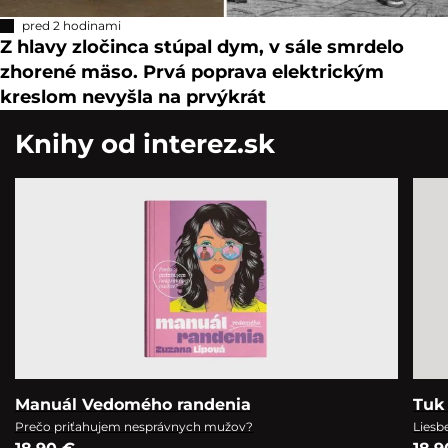
pred 2 hodinami
Z hlavy zločinca stúpal dym, v sále smrdelo
zhorené mäso. Prvá poprava elektrickým
kreslom nevyšla na prvýkrát
Knihy od interez.sk
Manuál Vedomého randenia
Tuk 
Prečo priťahujem nesprávnych mužov?
Liesb