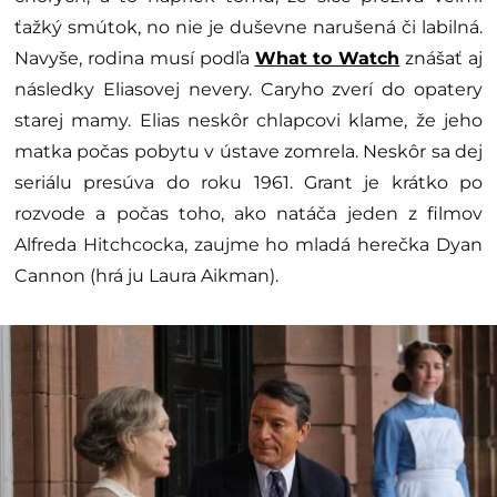
ťažký smútok, no nie je duševne narušená či labilná.
Navyše, rodina musí podľa
What to Watch
znášať aj
následky Eliasovej nevery. Caryho zverí do opatery
starej mamy. Elias neskôr chlapcovi klame, že jeho
matka počas pobytu v ústave zomrela. Neskôr sa dej
seriálu presúva do roku 1961. Grant je krátko po
rozvode a počas toho, ako natáča jeden z filmov
Alfreda Hitchcocka, zaujme ho mladá herečka Dyan
Cannon (hrá ju Laura Aikman).