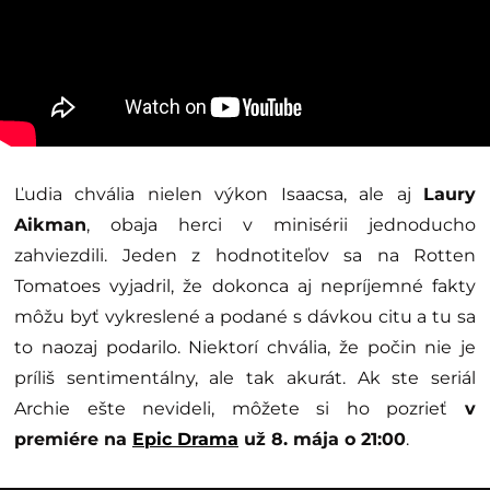
Ľudia chvália nielen výkon Isaacsa, ale aj
Laury
Aikman
, obaja herci v minisérii jednoducho
zahviezdili. Jeden z hodnotiteľov sa na Rotten
Tomatoes vyjadril, že dokonca aj nepríjemné fakty
môžu byť vykreslené a podané s dávkou citu a tu sa
to naozaj podarilo. Niektorí chvália, že počin nie je
príliš sentimentálny, ale tak akurát. Ak ste seriál
Archie ešte nevideli, môžete si ho pozrieť
v
premiére na
Epic Drama
už 8. mája o 21:00
.