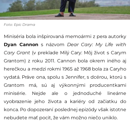
Foto: Epic Drama
Miniséria bola inšpirovaná memoármi z pera autorky
Dyan Cannon
s názvom
Dear Cary: My Life with
Cary Grant
(v preklade Milý Cary: Môj život s Carym
Grantom) z roku 2011. Cannon bola okrem iného aj
herečkou a medzi rokmi 1965 až 1968 bola za Caryho
vydatá. Práve ona, spolu s Jennifer, s dcérou, ktorú s
Grantom má, sú aj výkonnými producentkami
minisérie. Nejde ale o jednoduché lineárne
vyobrazenie jeho života a kariéry od začiatku do
konca. Po dopozeraní poslednej epizódy však istotne
nebudete mať pocit, že vám možno niečo uniklo.