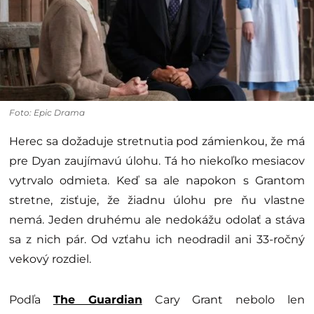
Foto: Epic Drama
Herec sa dožaduje stretnutia pod zámienkou, že má
pre Dyan zaujímavú úlohu. Tá ho niekoľko mesiacov
vytrvalo odmieta. Keď sa ale napokon s Grantom
stretne, zisťuje, že žiadnu úlohu pre ňu vlastne
nemá. Jeden druhému ale nedokážu odolať a stáva
sa z nich pár. Od vzťahu ich neodradil ani 33-ročný
vekový rozdiel.
Podľa
The Guardian
Cary Grant nebolo len