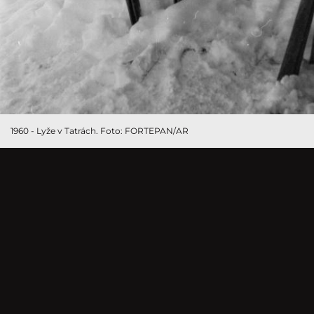
1960 - Lyže v Tatrách. Foto: FORTEPAN/AR