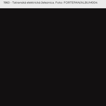
1960 - Tatranská elektrická železnica. Foto: FORTEPAN/ALBUM004