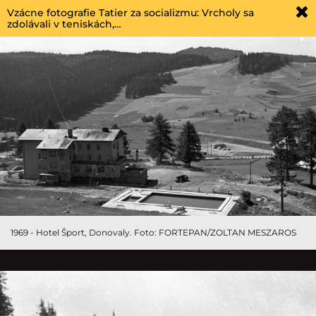
Vzácne fotografie Tatier za socializmu: Vrcholy sa
zdolávali v teniskách,…
1969 - Hotel Šport, Donovaly. Foto: FORTEPAN/ZOLTAN MESZAROS