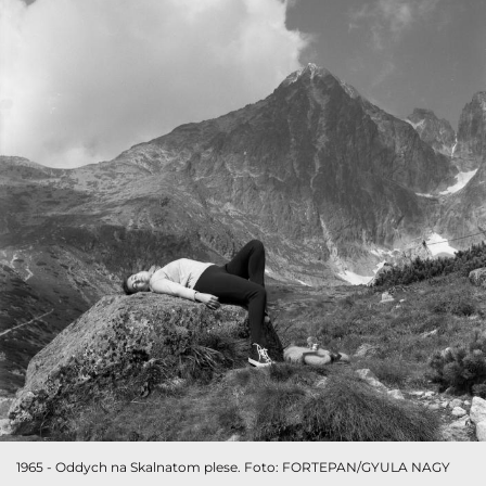
1965 - Oddych na Skalnatom plese. Foto: FORTEPAN/GYULA NAGY