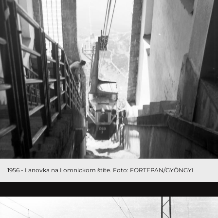
1956 - Lanovka na Lomnickom štíte. Foto: FORTEPAN/GYÖNGYI