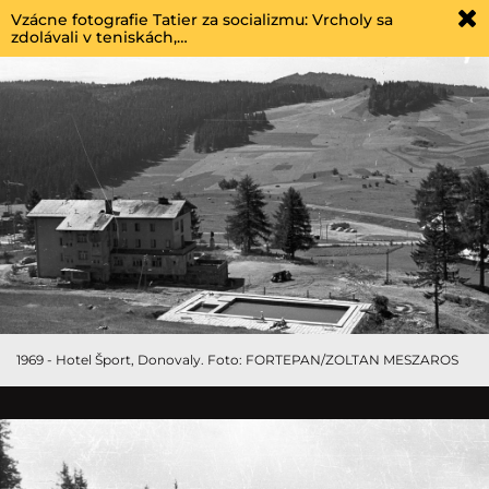
Vzácne fotografie Tatier za socializmu: Vrcholy sa
zdolávali v teniskách,…
1969 - Hotel Šport, Donovaly. Foto: FORTEPAN/ZOLTAN MESZAROS