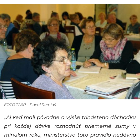
FOTO TASR – Pavol Remiaš
„Aj keď mali pôvodne o výške trinásteho dôchodku
pri každej dávke rozhodnúť priemerné sumy v
minulom roku, ministerstvo toto pravidlo nedávno