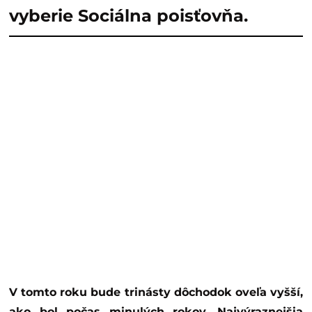
vyberie Sociálna poisťovňa.
V tomto roku bude trinásty dôchodok oveľa vyšší,
ako bol počas minulých rokov. Najvýraznejšia