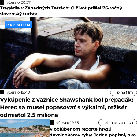
včera o 20:37
Tragédia v Západných Tatrách: O život prišiel 76-ročný
slovenský turista
včera o 19:40
Tip na film
Vykúpenie z väznice Shawshank bol prepadák:
Herec sa musel popasovať s výkalmi, režisér
odmietol 2,5 milióna
včera o 19:35
Letná dovolenka
V obľúbenom rezorte hryzú
dovolenkárov ryby: Jeden popísal, ako