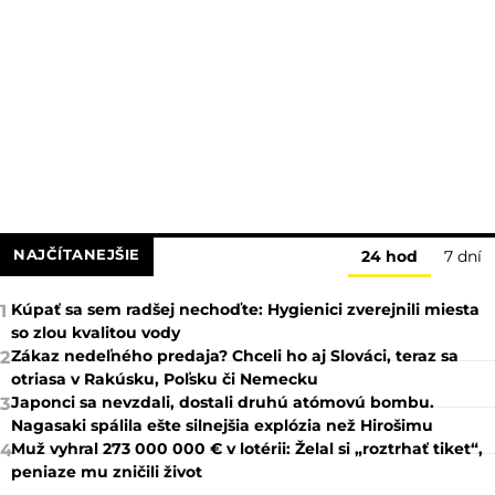
NAJČÍTANEJŠIE
24 hod
7 dní
Kúpať sa sem radšej nechoďte: Hygienici zverejnili miesta
1
so zlou kvalitou vody
Zákaz nedeľného predaja? Chceli ho aj Slováci, teraz sa
2
otriasa v Rakúsku, Poľsku či Nemecku
Japonci sa nevzdali, dostali druhú atómovú bombu.
3
Nagasaki spálila ešte silnejšia explózia než Hirošimu
Muž vyhral 273 000 000 € v lotérii: Želal si „roztrhať tiket“,
4
peniaze mu zničili život