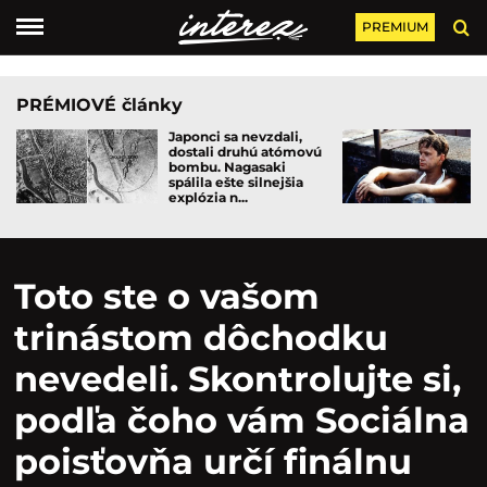
PREMIUM
PRÉMIOVÉ články
Japonci sa nevzdali,
dostali druhú atómovú
bombu. Nagasaki
spálila ešte silnejšia
explózia n...
Toto ste o vašom
trinástom dôchodku
nevedeli. Skontrolujte si,
podľa čoho vám Sociálna
poisťovňa určí finálnu