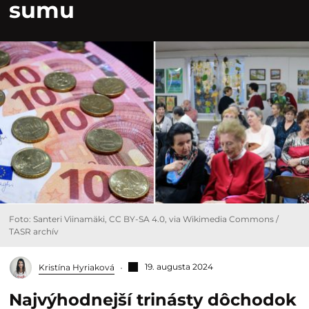
sumu
Foto: Santeri Viinamäki, CC BY-SA 4.0, via Wikimedia Commons /
TASR archív
19. augusta 2024
Kristína Hyriaková
Najvýhodnejší trinásty dôchodok