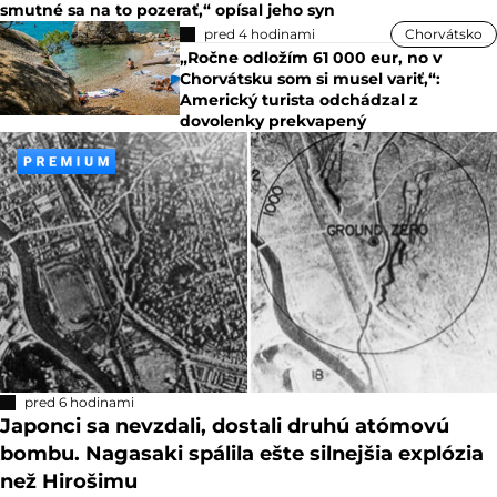
smutné sa na to pozerať,“ opísal jeho syn
pred 4 hodinami
Chorvátsko
„Ročne odložím 61 000 eur, no v
Chorvátsku som si musel variť,“:
Americký turista odchádzal z
dovolenky prekvapený
pred 6 hodinami
Japonci sa nevzdali, dostali druhú atómovú
bombu. Nagasaki spálila ešte silnejšia explózia
než Hirošimu