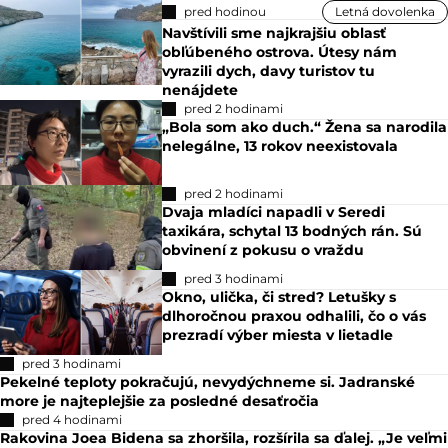
pred hodinou
Letná dovolenka
Navštívili sme najkrajšiu oblasť
obľúbeného ostrova. Útesy nám
vyrazili dych, davy turistov tu
nenájdete
pred 2 hodinami
„Bola som ako duch.“ Žena sa narodila
nelegálne, 13 rokov neexistovala
pred 2 hodinami
Dvaja mladíci napadli v Seredi
taxikára, schytal 13 bodných rán. Sú
obvinení z pokusu o vraždu
pred 3 hodinami
Okno, ulička, či stred? Letušky s
dlhoročnou praxou odhalili, čo o vás
prezradí výber miesta v lietadle
pred 3 hodinami
Pekelné teploty pokračujú, nevydýchneme si. Jadranské
more je najteplejšie za posledné desaťročia
pred 4 hodinami
Rakovina Joea Bidena sa zhoršila, rozšírila sa ďalej. „Je veľmi