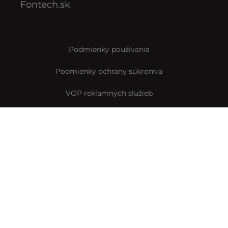
Fontech.sk
Podmienky používania
Podmienky ochrany súkromia
VOP reklamných služieb
VOP predplatného
Archív VOP predplatného
Pravidlá Instagramovej súťaže
Reklamačný formulár
Vyhlásenie o prístupnosti