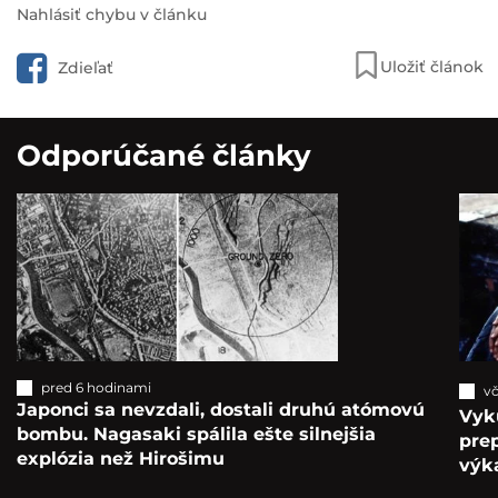
Nahlásiť chybu v článku
Uložiť článok
Zdieľať
Odporúčané články
pred 6 hodinami
vč
Japonci sa nevzdali, dostali druhú atómovú
Vyk
bombu. Nagasaki spálila ešte silnejšia
pre
explózia než Hirošimu
výka