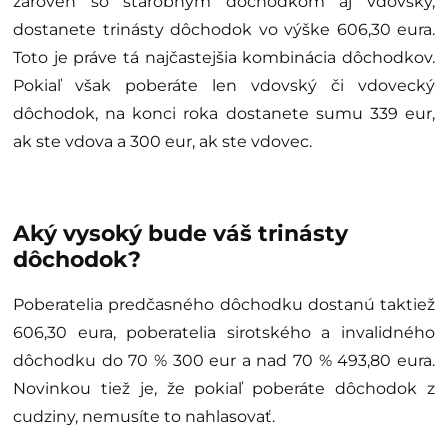
zároveň so starobným dôchodkom aj vdovský,
dostanete trinásty dôchodok vo výške 606,30 eura.
Toto je práve tá najčastejšia kombinácia dôchodkov.
Pokiaľ však poberáte len vdovský či vdovecký
dôchodok, na konci roka dostanete sumu 339 eur,
ak ste vdova a 300 eur, ak ste vdovec.
Aký vysoký bude váš trinásty
dôchodok?
Poberatelia predčasného dôchodku dostanú taktiež
606,30 eura, poberatelia sirotského a invalidného
dôchodku do 70 % 300 eur a nad 70 % 493,80 eura.
Novinkou tiež je, že pokiaľ poberáte dôchodok z
cudziny, nemusíte to nahlasovať.