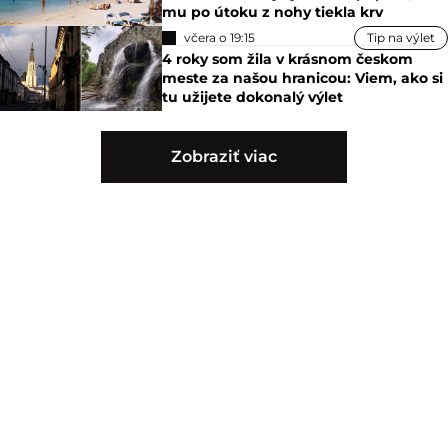
mu po útoku z nohy tiekla krv
včera o 19:15
Tip na výlet
4 roky som žila v krásnom českom
meste za našou hranicou: Viem, ako si
tu užijete dokonalý výlet
Zobraziť viac