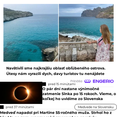
Navštívili sme najkrajšiu oblasť obľúbeného ostrova.
Útesy nám vyrazili dych, davy turistov tu nenájdete
pred 15 minútami
O pár dní nastane výnimočné
zatmenie Slnka po 15 rokoch. Vieme, o
koľkej ho uvidíme zo Slovenska
pred 37 minútami
Medvede na Slovensku
Medveď napadol pri Martine 55-ročného muža. Strhol ho z