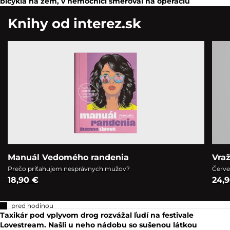
bicykla na zem, v nemocnici smeroval na operáciu
Knihy od interez.sk
Manuál Vedomého randenia
Vra
Prečo priťahujem nesprávnych mužov?
Červe
18,90 €
24,
pred hodinou
Taxikár pod vplyvom drog rozvážal ľudí na festivale
Lovestream. Našli u neho nádobu so sušenou látkou