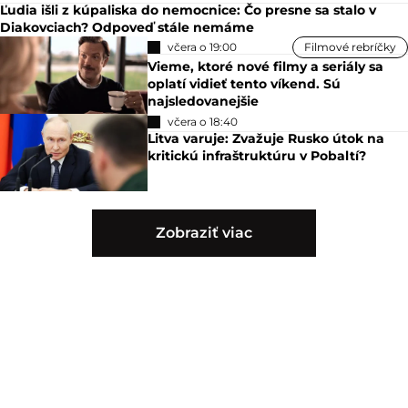
Ľudia išli z kúpaliska do nemocnice: Čo presne sa stalo v
Diakovciach? Odpoveď stále nemáme
včera o 19:00
Filmové rebríčky
Vieme, ktoré nové filmy a seriály sa
oplatí vidieť tento víkend. Sú
najsledovanejšie
včera o 18:40
Litva varuje: Zvažuje Rusko útok na
kritickú infraštruktúru v Pobaltí?
Zobraziť viac