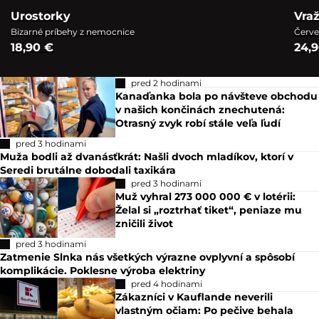
Urostorky
Vra
Bizarné príbehy z nemocnice
Červe
18,90 €
24,
pred 2 hodinami
Kanaďanka bola po návšteve obchodu
v našich končinách znechutená:
Otrasný zvyk robí stále veľa ľudí
pred 3 hodinami
Muža bodli až dvanásťkrát: Našli dvoch mladíkov, ktorí v
Seredi brutálne dobodali taxikára
pred 3 hodinami
Muž vyhral 273 000 000 € v lotérii:
Želal si „roztrhať tiket“, peniaze mu
zničili život
pred 3 hodinami
Zatmenie Slnka nás všetkých výrazne ovplyvní a spôsobí
komplikácie. Poklesne výroba elektriny
pred 4 hodinami
Zákazníci v Kauflande neverili
vlastným očiam: Po pečive behala