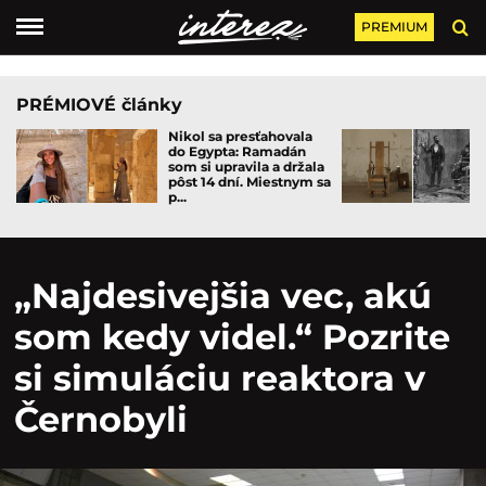
PREMIUM
PRÉMIOVÉ články
Nikol sa presťahovala
do Egypta: Ramadán
som si upravila a držala
pôst 14 dní. Miestnym sa
p...
„Najdesivejšia vec, akú
som kedy videl.“ Pozrite
si simuláciu reaktora v
Černobyli