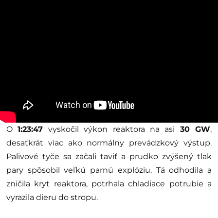
O
1:23:47
vyskočil výkon reaktora na asi
30 GW
,
desaťkrát viac ako normálny prevádzkový výstup.
Palivové tyče sa začali taviť a prudko zvýšený tlak
pary spôsobil veľkú parnú explóziu. Tá odhodila a
zničila kryt reaktora, potrhala chladiace potrubie a
vyrazila dieru do stropu.