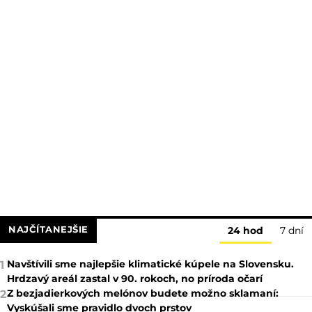
NAJČÍTANEJŠIE
24 hod
7 dní
Navštívili sme najlepšie klimatické kúpele na Slovensku.
1
Hrdzavý areál zastal v 90. rokoch, no príroda očarí
Z bezjadierkových melónov budete možno sklamaní:
2
Vyskúšali sme pravidlo dvoch prstov