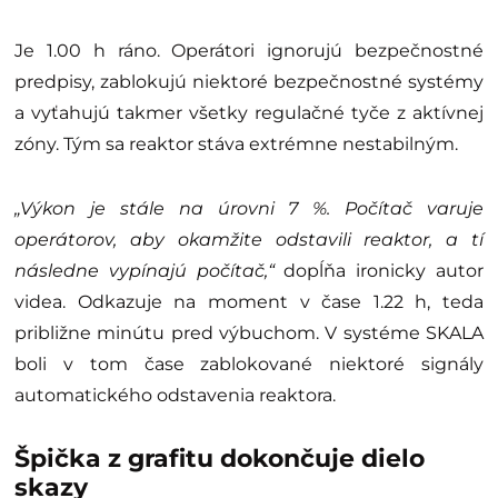
Je 1.00 h ráno. Operátori ignorujú bezpečnostné
predpisy, zablokujú niektoré bezpečnostné systémy
a vyťahujú takmer všetky regulačné tyče z aktívnej
zóny. Tým sa reaktor stáva extrémne nestabilným.
„Výkon je stále na úrovni 7 %. Počítač varuje
operátorov, aby okamžite odstavili reaktor, a tí
následne vypínajú počítač,“
dopĺňa ironicky autor
videa. Odkazuje na moment v čase 1.22 h, teda
približne minútu pred výbuchom. V systéme SKALA
boli v tom čase zablokované niektoré signály
automatického odstavenia reaktora.
Špička z grafitu dokončuje dielo
skazy