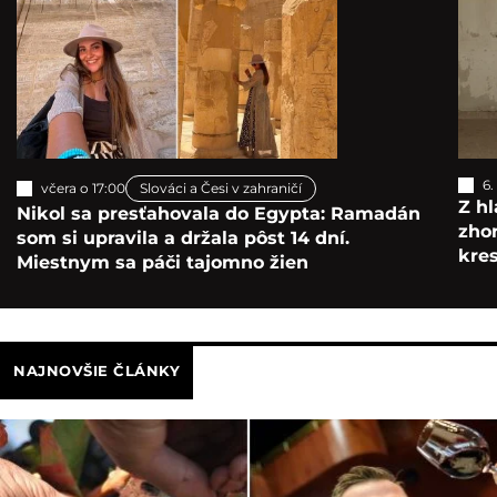
6.
včera o 17:00
Slováci a Česi v zahraničí
Z hl
Nikol sa presťahovala do Egypta: Ramadán
zho
som si upravila a držala pôst 14 dní.
kre
Miestnym sa páči tajomno žien
NAJNOVŠIE ČLÁNKY