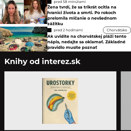
pred 58 minútami
Žena tvrdí, že sa trikrát ocitla na
hranici života a smrti. Po rokoch
prelomila mlčanie o nevšednom
zážitku
pred 2 hodinami
Chorvátsko
Ak uvidíte na chorvátskej pláži tento
nápis, nedajte sa oklamať. Základné
pravidlo musíte poznať
Knihy od interez.sk