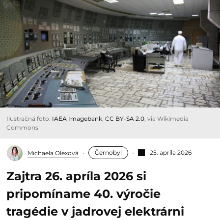
Ilustračná foto:
IAEA Imagebank
,
CC BY-SA 2.0
, via Wikimedia
Commons
Černobyľ
25. apríla 2026
Michaela Olexová
Zajtra 26. apríla 2026 si
pripomíname 40. výročie
tragédie v jadrovej elektrárni