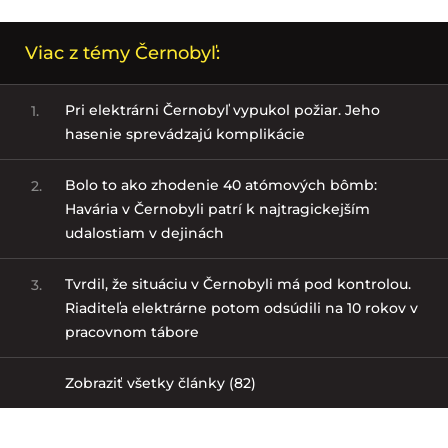
Viac z témy Černobyľ:
Pri elektrárni Černobyľ vypukol požiar. Jeho
1.
hasenie sprevádzajú komplikácie
Bolo to ako zhodenie 40 atómových bômb:
2.
Havária v Černobyli patrí k najtragickejším
udalostiam v dejinách
Tvrdil, že situáciu v Černobyli má pod kontrolou.
3.
Riaditeľa elektrárne potom odsúdili na 10 rokov v
pracovnom tábore
Zobraziť všetky články (82)