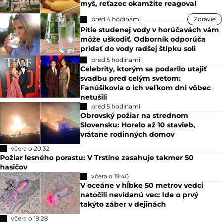
myš, reťazec okamžite reagoval
pred 4 hodinami
Zdravie
Pitie studenej vody v horúčavách vám
môže uškodiť. Odborník odporúča
pridať do vody radšej štipku soli
pred 5 hodinami
Celebrity, ktorým sa podarilo utajiť
svadbu pred celým svetom:
Fanúšikovia o ich veľkom dni vôbec
netušili
pred 5 hodinami
Obrovský požiar na strednom
Slovensku: Horelo až 10 stavieb,
vrátane rodinných domov
včera o 20:32
Požiar lesného porastu: V Trstíne zasahuje takmer 50
hasičov
včera o 19:40
V oceáne v hĺbke 50 metrov vedci
natočili nevídanú vec: Ide o prvý
takýto záber v dejinách
včera o 19:28