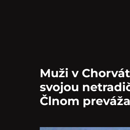
Muži v Chorvát
svojou netrad
Člnom prevážal