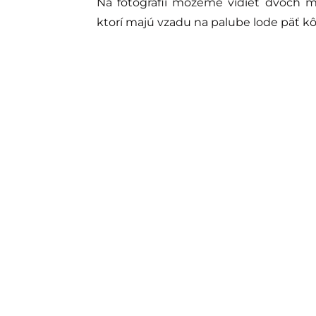
Na fotografii môžeme vidieť dvoch 
ktorí majú vzadu na palube lode päť kôz