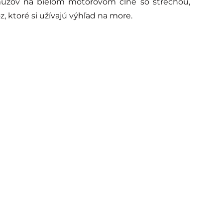
mužov na bielom motorovom člne so strechou,
, ktoré si užívajú výhľad na more.