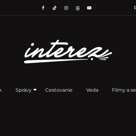
P
k
Správy
Cestovanie
Veda
Filmy a se