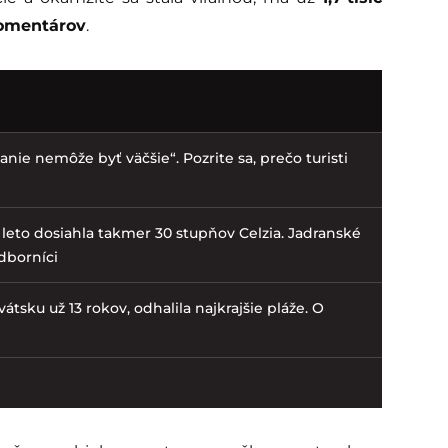
omentárov
.
nie nemôže byť väčšie“. Pozrite sa, prečo turisti
 leto dosiahla takmer 30 stupňov Celzia. Jadranské
dborníci
tsku už 13 rokov, odhalila najkrajšie pláže. O