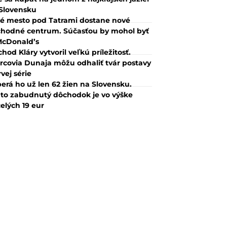
Slovensku
é mesto pod Tatrami dostane nové
hodné centrum. Súčasťou by mohol byť
McDonald’s
hod Kláry vytvoril veľkú príležitosť.
rcovia Dunaja môžu odhaliť tvár postavy
rvej série
erá ho už len 62 žien na Slovensku.
to zabudnutý dôchodok je vo výške
elých 19 eur