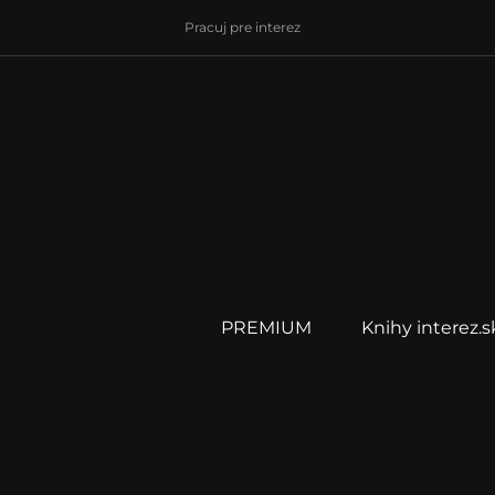
Pracuj pre interez
PREMIUM
Knihy interez.s