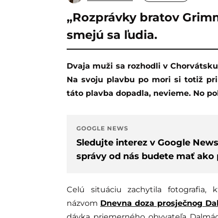
„Rozprávky bratov Grim
smejú sa ľudia.
Dvaja muži sa rozhodli v Chorvátsku dovolenkovať veľmi netradičným spôsobom.
Na svoju plavbu po mori si totiž pr
táto plavba dopadla, nevieme. No poba
GOOGLE NEWS
Sledujte interez v Google New
správy od nás budete mať ako p
Celú situáciu zachytila fotografia,
názvom
Dnevna doza prosječnog Da
dávka priemerného obyvateľa Dalmáci