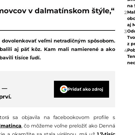
na 
movcov v dalmatínskom štýle,“
Mal
2
obc
aj 
Odc
3
Tvo
z p
ibalili aj päť kôz. Kam mali namierené a ako
Pob
4
Ten
vili tisíce ľudí.
nec
s —
Pridať ako zdroj
rví.
 ktorá sa objavila na facebookovom profile s
lmatinca
, čo môžeme voľne preložiť ako Denná
e a okamžite sa stala virálnou, má už
1,7-tisíc