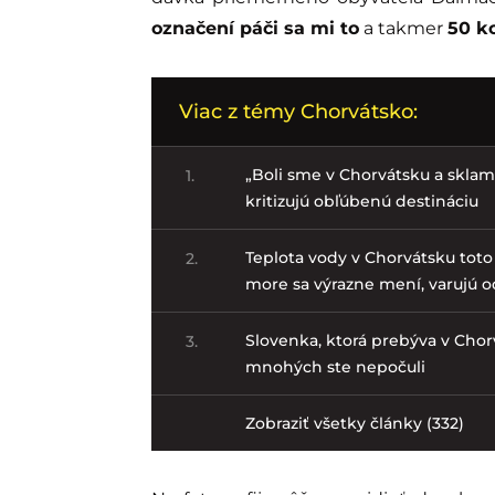
označení páči sa mi to
a takmer
50 k
Viac z témy Chorvátsko:
„Boli sme v Chorvátsku a sklama
1.
kritizujú obľúbenú destináciu
Teplota vody v Chorvátsku toto
2.
more sa výrazne mení, varujú o
Slovenka, ktorá prebýva v Chorvá
3.
mnohých ste nepočuli
Zobraziť všetky články (332)