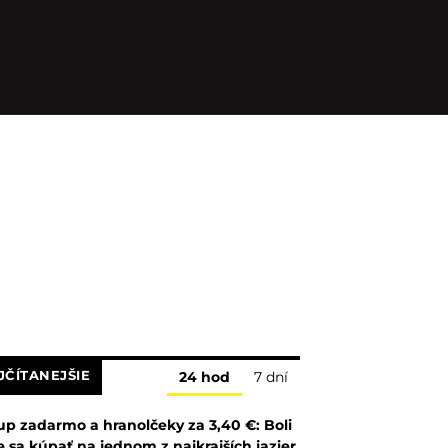
JČÍTANEJŠIE
24 hod
7 dní
up zadarmo a hranolčeky za 3,40 €: Boli
 sa kúpať na jednom z najkrajších jazier