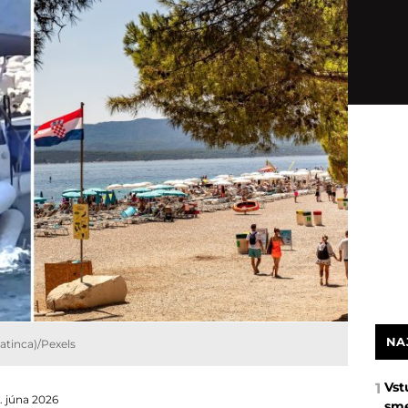
NA
tinca)/Pexels
Vst
1
. júna 2026
sme