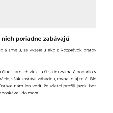
 nich poriadne zabávajú
ia smejú, že vyzerajú ako z Rozprávok bratov
člne, kam ich viezli a či sa im zvieratá podarilo v
ácie, však zostáva záhadou, rovnako aj to, či išlo
táva nám len veriť, že všetci prežili jazdu bez
eposkákali do mora.