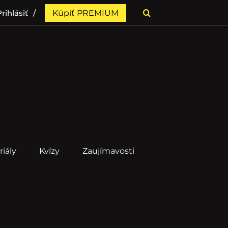
rihlásiť
Kúpiť PREMIUM
riály
Kvízy
Zaujímavosti