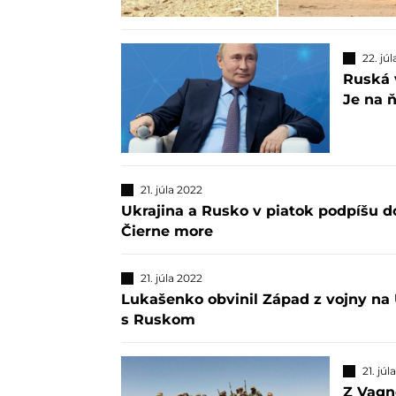
22. jú
Ruská v
Je na 
21. júla 2022
Ukrajina a Rusko v piatok podpíšu d
Čierne more
21. júla 2022
Lukašenko obvinil Západ z vojny na U
s Ruskom
21. júl
Z Vagne