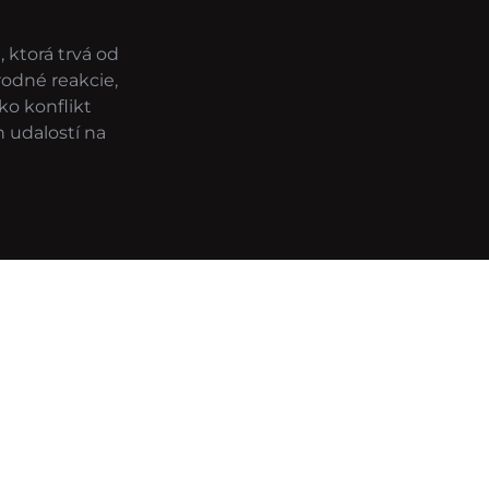
 ktorá trvá od
rodné reakcie,
ko konflikt
 udalostí na