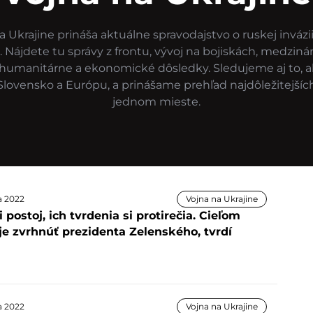
 Ukrajine prináša aktuálne spravodajstvo o ruskej invázii,
. Nájdete tu správy z frontu, vývoj na bojiskách, medziná
 humanitárne a ekonomické dôsledky. Sledujeme aj to, a
Slovensko a Európu, a prinášame prehľad najdôležitejších
jednom mieste.
la 2022
Vojna na Ukrajine
 postoj, ich tvrdenia si protirečia. Cieľom
je zvrhnúť prezidenta Zelenského, tvrdí
la 2022
Vojna na Ukrajine