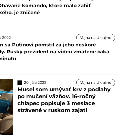
Obávané komando, ktoré malo zabiť
kého, je zničené
la 2022
Vojna na Ukrajine
n sa Putinovi pomstil za jeho neskoré
dy. Ruský prezident na videu zmätene čaká
minútu
20. júla 2022
Vojna na Ukrajine
Musel som umývať krv z podlahy
po mučení väzňov. 16-ročný
chlapec popisuje 3 mesiace
strávené v ruskom zajatí