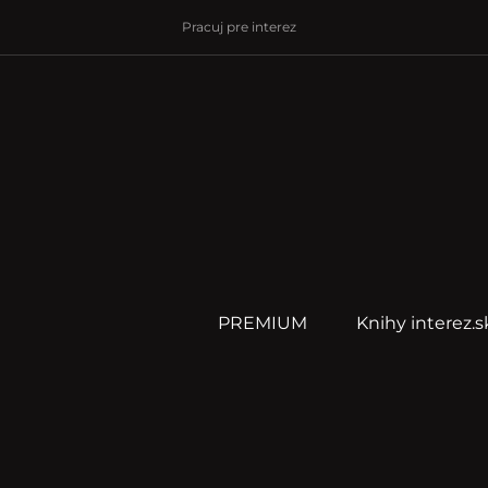
Pracuj pre interez
PREMIUM
Knihy interez.s