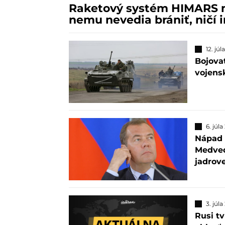
Raketový systém HIMARS me
nemu nevedia brániť, ničí 
12. júl
Bojova
vojensk
6. júl
Nápad 
Medved
jadrove
3. júl
Rusi t