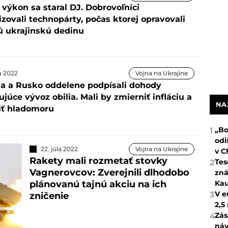
 výkon sa staral DJ. Dobrovoľníci
zovali technopárty, počas ktorej opravovali
ú ukrajinskú dedinu
la 2022
Vojna na Ukrajine
na a Rusko oddelene podpísali dohody
úce vývoz obilia. Mali by zmierniť infláciu a
NA
iť hladomoru
„Bo
1
odi
22. júla 2022
Vojna na Ukrajine
v C
Rakety mali rozmetať stovky
Tes
2
Vagnerovcov: Zverejnili dlhodobo
zná
Kau
plánovanú tajnú akciu na ich
V e
3
zničenie
2,5
Zás
4
náv