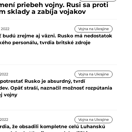
ní priebeh vojny. Rusi sa proti
im sklady a zabíja vojakov
a 2022
Vojna na Ukrajine
ť budú zrejme aj väzni. Rusko má nedostatok
ého personálu, tvrdia britské zdroje
a 2022
Vojna na Ukrajine
potrestať Rusko je absurdný, tvrdí
ev. Opäť straší, naznačil možnosť rozpútania
j vojny
a 2022
Vojna na Ukrajine
vrdia, že obsadili kompletne celú Luhanskú