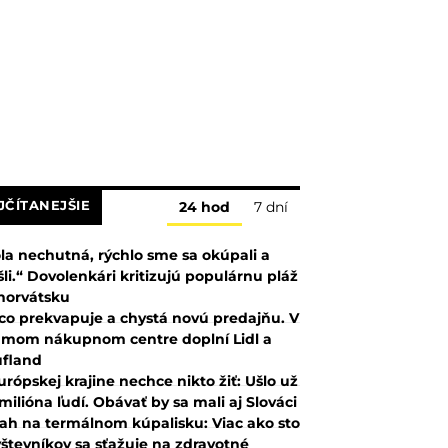
JČÍTANEJŠIE
24 hod
7 dní
la nechutná, rýchlo sme sa okúpali a
šli.“ Dovolenkári kritizujú populárnu pláž
horvátsku
co prekvapuje a chystá novú predajňu. V
mom nákupnom centre doplní Lidl a
fland
urópskej krajine nechce nikto žiť: Ušlo už
 milióna ľudí. Obávať by sa mali aj Slováci
ah na termálnom kúpalisku: Viac ako sto
števníkov sa sťažuje na zdravotné