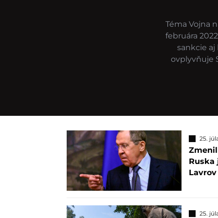
Téma Vojna na
februára 2022
sankcie aj
ovplyvňuje 
25. jú
Zmenili
Ruska 
Lavrov
25. jú