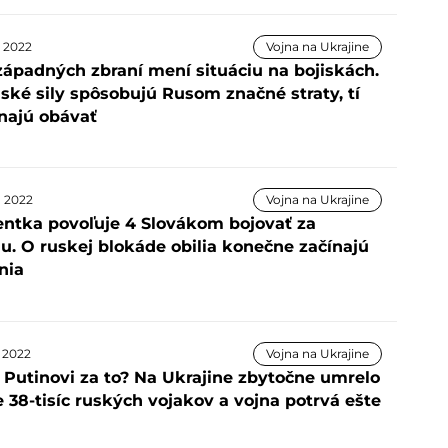
a 2022
Vojna na Ukrajine
 západných zbraní mení situáciu na bojiskách.
ské sily spôsobujú Rusom značné straty, tí
ínajú obávať
la 2022
Vojna na Ukrajine
entka povoľuje 4 Slovákom bojovať za
u. O ruskej blokáde obilia konečne začínajú
nia
a 2022
Vojna na Ukrajine
o Putinovi za to? Na Ukrajine zbytočne umrelo
 38-tisíc ruských vojakov a vojna potrvá ešte