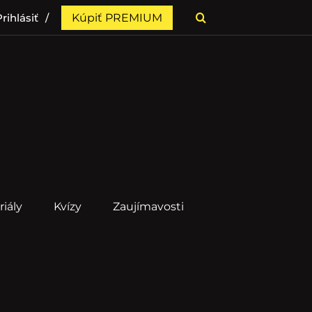
rihlásiť
Kúpiť PREMIUM
riály
Kvízy
Zaujímavosti