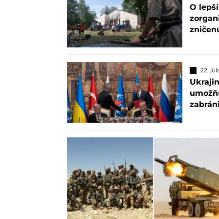
O lepší
zorgani
zničen
22. jú
Ukraji
umožňuj
zabrán