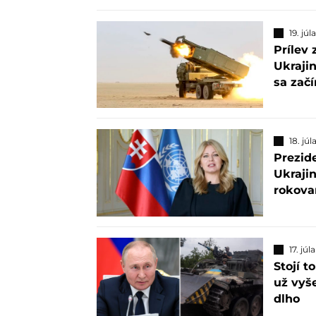
19. júl
Prílev
Ukrajin
sa zač
18. jú
Prezid
Ukrajin
rokova
17. júl
Stojí t
už vyše
dlho