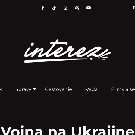
P
k
Správy
Cestovanie
Veda
Filmy a se
Vojna na Ukrajine