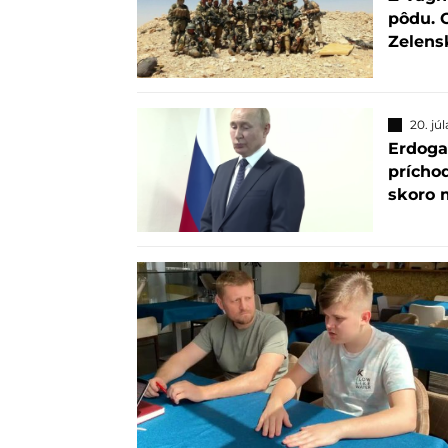
pôdu. 
Zelens
20. jú
Erdoga
prícho
skoro 