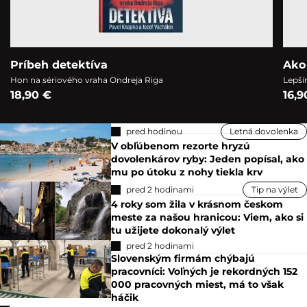
Príbeh detektíva
Ako
Hon na sériového vraha Ondreja Riga
Lepší
18,90 €
16,9
pred hodinou
Letná dovolenka
V obľúbenom rezorte hryzú
dovolenkárov ryby: Jeden popísal, ako
mu po útoku z nohy tiekla krv
pred 2 hodinami
Tip na výlet
4 roky som žila v krásnom českom
meste za našou hranicou: Viem, ako si
tu užijete dokonalý výlet
pred 2 hodinami
Slovenským firmám chýbajú
pracovníci: Voľných je rekordných 152
000 pracovných miest, má to však
háčik