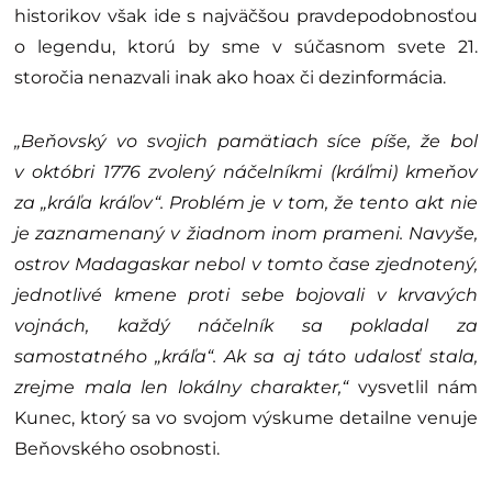
historikov však ide s najväčšou pravdepodobnosťou
o legendu, ktorú by sme v súčasnom svete 21.
storočia nenazvali inak ako hoax či dezinformácia.
„Beňovský vo svojich pamätiach síce píše, že bol
v októbri 1776 zvolený náčelníkmi (kráľmi) kmeňov
za „kráľa kráľov“. Problém je v tom, že tento akt nie
je zaznamenaný v žiadnom inom prameni. Navyše,
ostrov Madagaskar nebol v tomto čase zjednotený,
jednotlivé kmene proti sebe bojovali v krvavých
vojnách, každý náčelník sa pokladal za
samostatného „kráľa“. Ak sa aj táto udalosť stala,
zrejme mala len lokálny charakter,“
vysvetlil nám
Kunec, ktorý sa vo svojom výskume detailne venuje
Beňovského osobnosti.