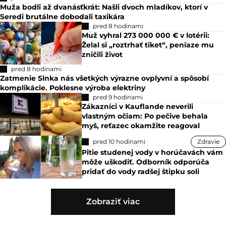
Muža bodli až dvanásťkrát: Našli dvoch mladíkov, ktorí v
Seredi brutálne dobodali taxikára
pred 8 hodinami
Muž vyhral 273 000 000 € v lotérii:
Želal si „roztrhať tiket“, peniaze mu
zničili život
pred 8 hodinami
Zatmenie Slnka nás všetkých výrazne ovplyvní a spôsobí
komplikácie. Poklesne výroba elektriny
pred 9 hodinami
Zákazníci v Kauflande neverili
vlastným očiam: Po pečive behala
myš, reťazec okamžite reagoval
pred 10 hodinami
Zdravie
Pitie studenej vody v horúčavách vám
môže uškodiť. Odborník odporúča
pridať do vody radšej štipku soli
Zobraziť viac