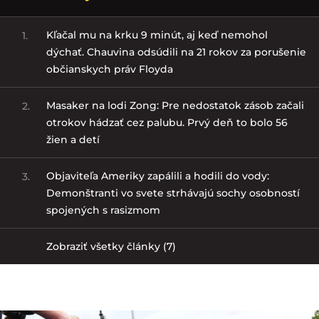
Kľačal mu na krku 9 minút, aj keď nemohol
1.
dýchať. Chauvina odsúdili na 21 rokov za porušenie
občianskych práv Floyda
Masaker na lodi Zong: Pre nedostatok zásob začali
2.
otrokov hádzať cez palubu. Prvý deň to bolo 56
žien a detí
Objaviteľa Ameriky zapálili a hodili do vody:
3.
Demonštranti vo svete strhávajú sochy osobností
spojených s rasizmom
Zobraziť všetky články (7)