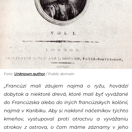
Foto:
Unknown author
/ Public domain
„Francúzi mali záujem najmä o ryžu, hovädzí
dobytok a niektoré drevá, ktoré mali byť vyvážané
do Francúzska alebo do iných francúzskych kolónií,
najmä v Karibiku. Aby si naklonil náčelníkov týchto
kmeňov, vystupoval proti otroctvu a vyvážaniu
otrokov z ostrova, o čom máme záznamy v jeho