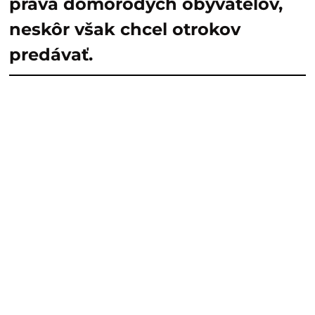
práva domorodých obyvateľov,
neskôr však chcel otrokov
predávať.