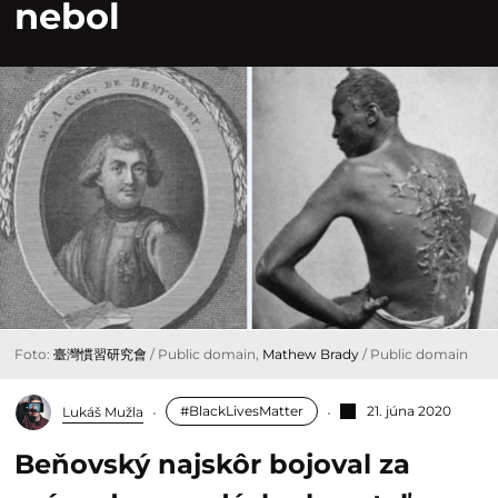
nebol
Foto:
臺灣慣習研究會
/ Public domain,
Mathew Brady
/ Public domain
#BlackLivesMatter
21. júna 2020
Lukáš Mužla
Beňovský najskôr bojoval za