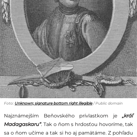
Foto:
Unknown; signature bottom right illegible
/ Public domain
Najznámejším Beňovského prívlastkom je
„kráľ
Madagaskaru“
. Tak o ňom s hrdosťou hovoríme, tak
sa o ňom učíme a tak si ho aj pamätáme. Z pohľadu