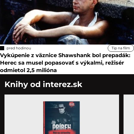
pred hodinou
Tip na film
Vykúpenie z väznice Shawshank bol prepadák:
Herec sa musel popasovať s výkalmi, režisér
odmietol 2,5 milióna
Knihy od interez.sk