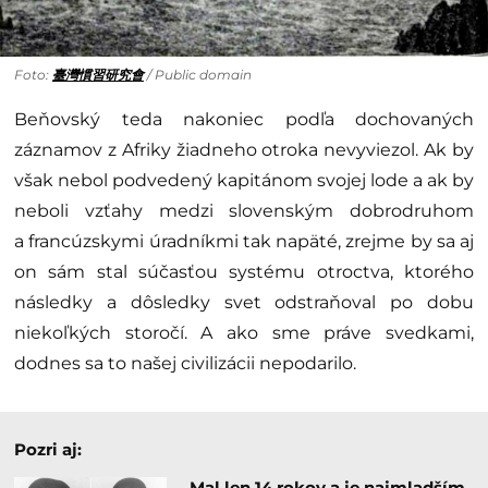
Foto:
臺灣慣習研究會
/ Public domain
Beňovský teda nakoniec podľa dochovaných
záznamov z Afriky žiadneho otroka nevyviezol. Ak by
však nebol podvedený kapitánom svojej lode a ak by
neboli vzťahy medzi slovenským dobrodruhom
a francúzskymi úradníkmi tak napäté, zrejme by sa aj
on sám stal súčasťou systému otroctva, ktorého
následky a dôsledky svet odstraňoval po dobu
niekoľkých storočí. A ako sme práve svedkami,
dodnes sa to našej civilizácii nepodarilo.
Pozri aj:
Mal len 14 rokov a je najmladším