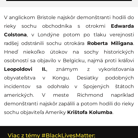
V anglickom Bristole najskôr demonštranti hodili do
rieky sochu obchodníka s otrokmi
Edwarda
Colstona
, v Londýne potom po tlaku verejnosti
radšej odstránili sochu otrokára
Roberta Miligana
.
Hneď niekoľko útokov na sochy historických
osobností sa objavilo v Belgicku, najmä proti kráľovi
Leopoldovi II.
, známym z vykorisťovania
obyvateľstva v Kongu. Desiatky podobných
incidentov sa odohralo v Spojených štátoch
amerických. V meste Richmond napríklad
demonštranti najskôr zapálili a potom hodili do rieky
sochu objaviteľa Ameriky
Krištofa Kolumba
.
Viac z témy #BlackLivesMatter: