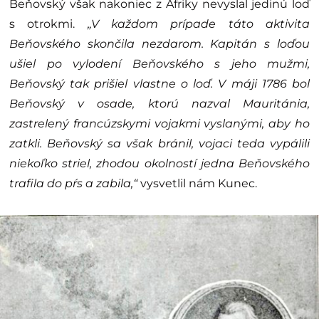
Beňovský však nakoniec z Afriky nevyslal jedinú loď
s otrokmi.
„V každom prípade táto aktivita
Beňovského skončila nezdarom. Kapitán s loďou
ušiel po vylodení Beňovského s jeho mužmi,
Beňovský tak prišiel vlastne o loď. V máji 1786 bol
Beňovský v osade, ktorú nazval Mauritánia,
zastrelený francúzskymi vojakmi vyslanými, aby ho
zatkli. Beňovský sa však bránil, vojaci teda vypálili
niekoľko striel, zhodou okolností jedna Beňovského
trafila do pŕs a zabila,“
vysvetlil nám Kunec.