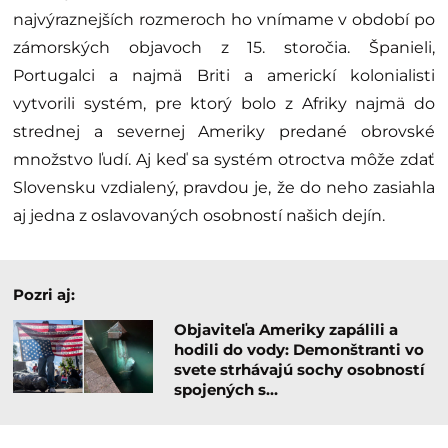
najvýraznejších rozmeroch ho vnímame v období po
zámorských objavoch z 15. storočia. Španieli,
Portugalci a najmä Briti a americkí kolonialisti
vytvorili systém, pre ktorý bolo z Afriky najmä do
strednej a severnej Ameriky predané obrovské
množstvo ľudí. Aj keď sa systém otroctva môže zdať
Slovensku vzdialený, pravdou je, že do neho zasiahla
aj jedna z oslavovaných osobností našich dejín.
Pozri aj:
Objaviteľa Ameriky zapálili a
hodili do vody: Demonštranti vo
svete strhávajú sochy osobností
spojených s…