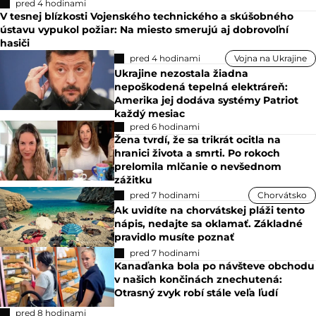
pred 4 hodinami
V tesnej blízkosti Vojenského technického a skúšobného
ústavu vypukol požiar: Na miesto smerujú aj dobrovoľní
hasiči
pred 4 hodinami
Vojna na Ukrajine
Ukrajine nezostala žiadna
nepoškodená tepelná elektráreň:
Amerika jej dodáva systémy Patriot
každý mesiac
pred 6 hodinami
Žena tvrdí, že sa trikrát ocitla na
hranici života a smrti. Po rokoch
prelomila mlčanie o nevšednom
zážitku
pred 7 hodinami
Chorvátsko
Ak uvidíte na chorvátskej pláži tento
nápis, nedajte sa oklamať. Základné
pravidlo musíte poznať
pred 7 hodinami
Kanaďanka bola po návšteve obchodu
v našich končinách znechutená:
Otrasný zvyk robí stále veľa ľudí
pred 8 hodinami