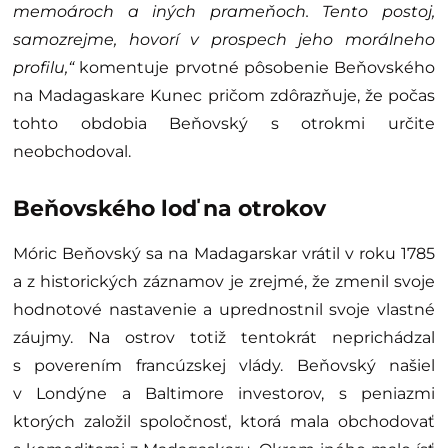
memoároch a iných prameňoch. Tento postoj,
samozrejme, hovorí v prospech jeho morálneho
profilu,“
komentuje prvotné pôsobenie Beňovského
na Madagaskare Kunec pričom zdôrazňuje, že počas
tohto obdobia Beňovský s otrokmi určite
neobchodoval.
Beňovského loď na otrokov
Móric Beňovský sa na Madagarskar vrátil v roku 1785
a z historických záznamov je zrejmé, že zmenil svoje
hodnotové nastavenie a uprednostnil svoje vlastné
záujmy. Na ostrov totiž tentokrát neprichádzal
s poverením francúzskej vlády. Beňovský našiel
v Londýne a Baltimore investorov, s peniazmi
ktorých založil spoločnosť, ktorá mala obchodovať