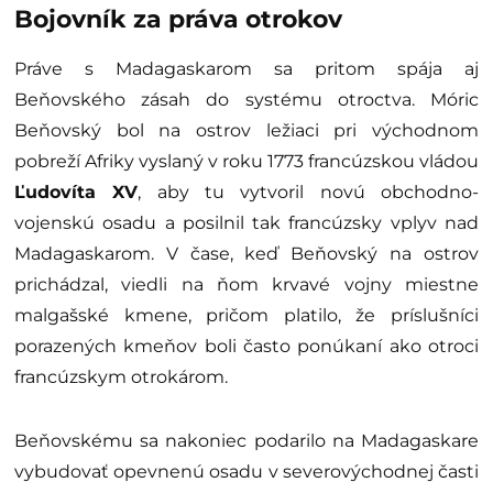
Bojovník za práva otrokov
Práve s Madagaskarom sa pritom spája aj
Beňovského zásah do systému otroctva. Móric
Beňovský bol na ostrov ležiaci pri východnom
pobreží Afriky vyslaný v roku 1773 francúzskou vládou
Ľudovíta XV
, aby tu vytvoril novú obchodno-
vojenskú osadu a posilnil tak francúzsky vplyv nad
Madagaskarom. V čase, keď Beňovský na ostrov
prichádzal, viedli na ňom krvavé vojny miestne
malgašské kmene, pričom platilo, že príslušníci
porazených kmeňov boli často ponúkaní ako otroci
francúzskym otrokárom.
Beňovskému sa nakoniec podarilo na Madagaskare
vybudovať opevnenú osadu v severovýchodnej časti