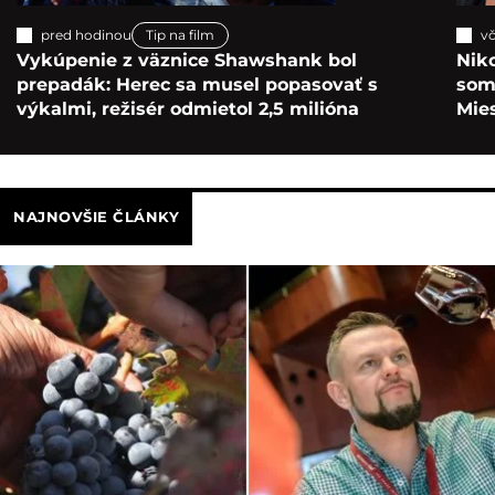
pred hodinou
Tip na film
vč
Vykúpenie z väznice Shawshank bol
Nik
prepadák: Herec sa musel popasovať s
som 
výkalmi, režisér odmietol 2,5 milióna
Mie
NAJNOVŠIE ČLÁNKY