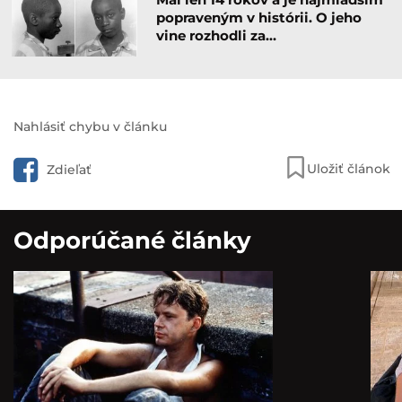
popraveným v histórii. O jeho
vine rozhodli za…
Nahlásiť chybu v článku
Uložiť článok
Zdieľať
Odporúčané články