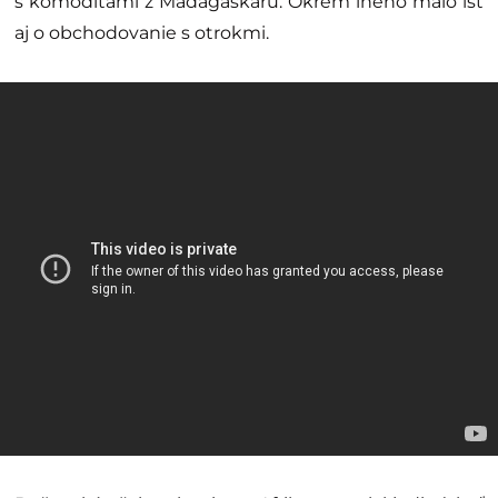
s komoditami z Madagaskaru. Okrem iného malo ísť
aj o obchodovanie s otrokmi.