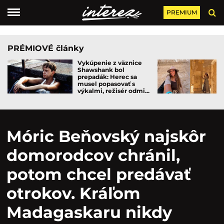
PREMIUM
PRÉMIOVÉ články
Vykúpenie z väznice
Shawshank bol
prepadák: Herec sa
musel popasovať s
výkalmi, režisér odmi...
Móric Beňovský najskôr
domorodcov chránil,
potom chcel predávať
otrokov. Kráľom
Madagaskaru nikdy