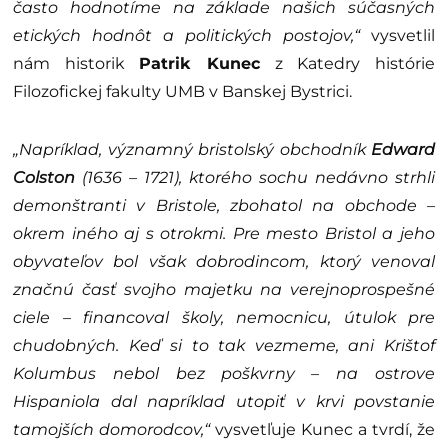
často hodnotíme na základe našich súčasných
etických hodnôt a politických postojov,“
vysvetlil
nám historik
Patrik Kunec
z Katedry histórie
Filozofickej fakulty UMB v Banskej Bystrici.
„Napríklad, významný bristolský obchodník
Edward
Colston
(1636 – 1721), ktorého sochu nedávno strhli
demonštranti v Bristole, zbohatol na obchode –
okrem iného aj s otrokmi. Pre mesto Bristol a jeho
obyvateľov bol však dobrodincom, ktorý venoval
značnú časť svojho majetku na verejnoprospešné
ciele – financoval školy, nemocnicu, útulok pre
chudobných. Keď si to tak vezmeme, ani Krištof
Kolumbus nebol bez poškvrny – na ostrove
Hispaniola dal napríklad utopiť v krvi povstanie
tamojších domorodcov,“
vysvetľuje Kunec a tvrdí, že