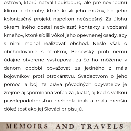
ostrova, ktorú nazval Louisbourg, ale pre nevhodnú
klímu a choroby, ktoré kosili jeho mužov, bol jeho
kolonizačný projekt napokon neúspešný. Za úlohu
okrem iného dostal nadviazať kontakty s vodcami
kmeňov, ktoré sídlili vôkol jeho opevnenej osady, aby
s nimi mohol realizovať obchod. Nešlo však o
obchodovanie s otrokmi, Beňovský proti nemu
údajne otvorene vystupoval, za čo ho môžeme v
danom období považovať za jedného z mála
bojovníkov proti otrokárstvu. Svedectvom o jeho
pomoci a boji za práva pôvodných obyvateľov je
zrejme aj spomínaná voľba za „kráľa“, aj keď s veľkou
pravdepodobnosťou prebehla inak a mala menšiu
dôležitosť ako jej Slováci pripisujú.