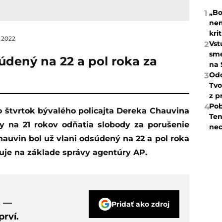
„Bo
1
nem
kri
a 2022
Vst
2
sme
údený na 22 a pol roka za
na 
Odc
3
Tvo
z p
Pob
4
Ten
by na 21 rokov odňatia slobody za porušenie
nec
auvin bol už vlani odsúdený na 22 a pol roka
muje na základe správy agentúry AP.
s —
Pridať ako zdroj
rví.