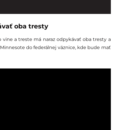
ávať oba tresty
o vine a treste má naraz odpykávať oba tresty a
 Minnesote do federálnej väznice, kde bude mať