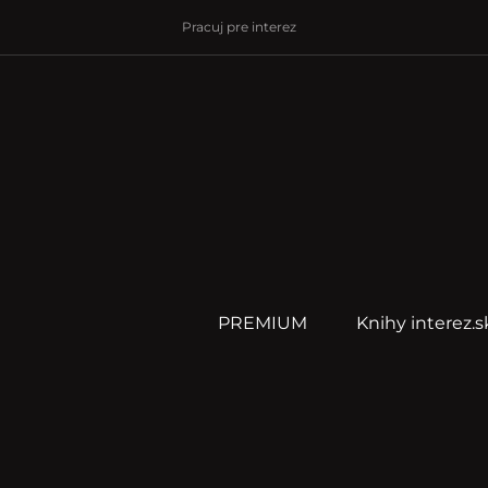
Pracuj pre interez
PREMIUM
Knihy interez.s