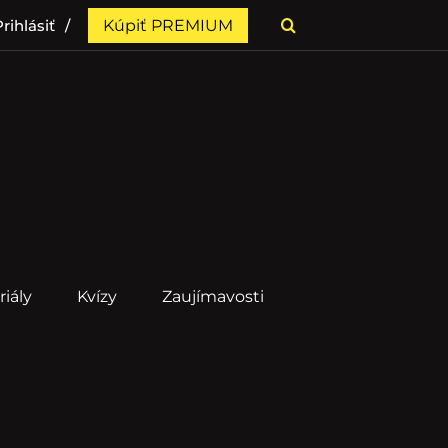
rihlásiť
Kúpiť PREMIUM
riály
Kvízy
Zaujímavosti