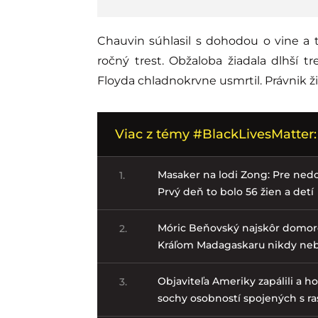
Chauvin súhlasil s dohodou o vine a t
ročný trest. Obžaloba žiadala dlhší t
Floyda chladnokrvne usmrtil. Právnik ž
Viac z témy #BlackLivesMatter:
Masaker na lodi Zong: Pre nedo
1.
Prvý deň to bolo 56 žien a detí
Móric Beňovský najskôr domoro
2.
Kráľom Madagaskaru nikdy neb
Objaviteľa Ameriky zapálili a h
3.
sochy osobností spojených s 