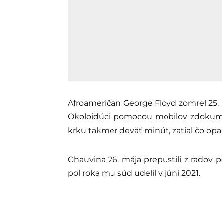
Afroameričan George Floyd zomrel 25. m
Okoloidúci pomocou mobilov zdokument
krku takmer deväť minút, zatiaľ čo op
Chauvina 26. mája prepustili z radov po
pol roka mu súd udelil v júni 2021.