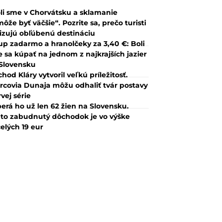
li sme v Chorvátsku a sklamanie
ôže byť väčšie“. Pozrite sa, prečo turisti
tizujú obľúbenú destináciu
up zadarmo a hranolčeky za 3,40 €: Boli
 sa kúpať na jednom z najkrajších jazier
Slovensku
hod Kláry vytvoril veľkú príležitosť.
rcovia Dunaja môžu odhaliť tvár postavy
rvej série
erá ho už len 62 žien na Slovensku.
to zabudnutý dôchodok je vo výške
elých 19 eur