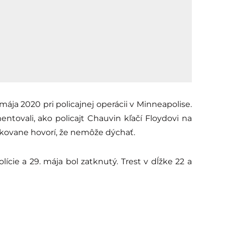
ája 2020 pri policajnej operácii v Minneapolise.
ovali, ako policajt Chauvin kľačí Floydovi na
akovane hovorí, že nemôže dýchať.
lície a 29. mája bol zatknutý. Trest v dĺžke 22 a