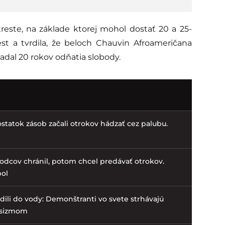
reste, na základe ktorej mohol dostať 20 a 25-
rest a tvrdila, že beloch Chauvin Afroameričana
iadal 20 rokov odňatia slobody.
statok zásob začali otrokov hádzať cez palubu.
dcov chránil, potom chcel predávať otrokov.
ol
odili do vody: Demonštranti vo svete strhávajú
rasizmom