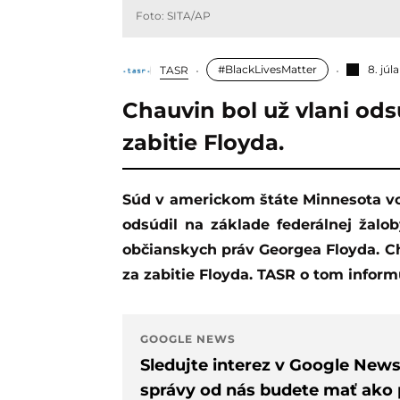
Foto: SITA/AP
#BlackLivesMatter
8. júl
TASR
Chauvin bol už vlani ods
zabitie Floyda.
Súd v americkom štáte Minnesota vo štvrtok bývalého policajta Dereka Chauvina
odsúdil na základe federálnej žalo
občianskych práv Georgea Floyda. Ch
za zabitie Floyda. TASR o tom infor
GOOGLE NEWS
Sledujte interez v Google New
správy od nás budete mať ako p