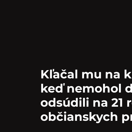
Kľačal mu na k
keď nemohol d
odsúdili na 21
občianskych p