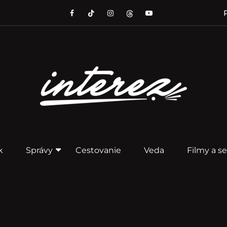
P
k
Správy
Cestovanie
Veda
Filmy a se