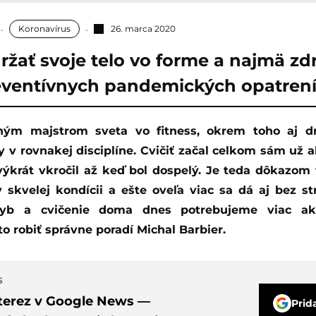
Koronavírus
26. marca 2020
ržať svoje telo vo forme a najmä zd
eventívnych pandemických opatren
 v rovnakej disciplíne. Cvičiť začal celkom sám už a
ýkrát vkročil až keď bol dospelý. Je teda dôkazom t
 skvelej kondícii a ešte oveľa viac sa dá aj bez str
hyb a cvičenie doma dnes potrebujeme viac a
o robiť správne poradí Michal Barbier.
S
nterez v Google News —
Prid