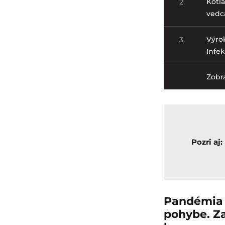
Kotlá
2.
vedca
Výrok
3.
Infe
Zobra
Pozri aj:
Pandémia 
pohybe. Za