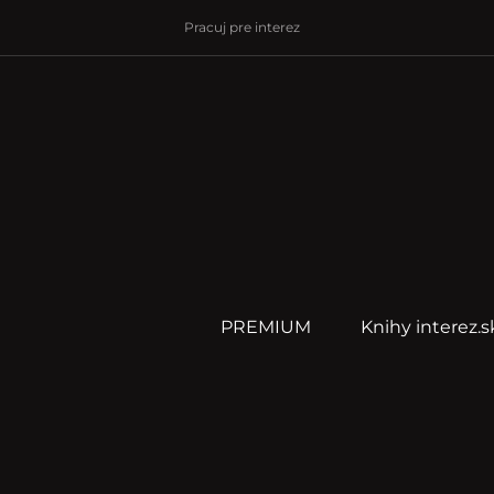
Pracuj pre interez
PREMIUM
Knihy interez.s