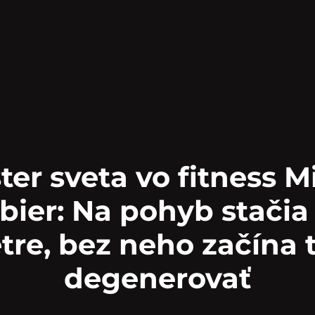
ter sveta vo fitness M
bier: Na pohyb stačia
re, bez neho začína 
degenerovať