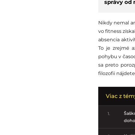
správy od 
Nikdy nemal am
vo fitness získ
absencia aktiv
To je zrejmé 
pohybu v časo
sa preto poroz
filozofii nájdet
Viac z tém
Šašk
1.
doho