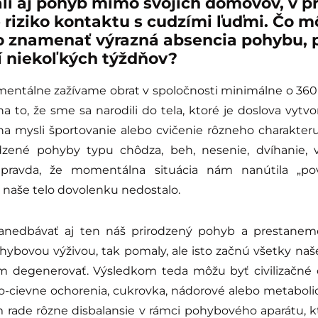
i aj pohyb mimo svojich domovov, v pr
riziko kontaktu s cudzími ľuďmi. Čo m
lo znamenať výrazná absencia pohybu,
í niekoľkých týždňov?
mentálne zažívame obrat v spoločnosti minimálne o 360
 to, že sme sa narodili do tela, ktoré je doslova vytv
 mysli športovanie alebo cvičenie rôzneho charakter
zené pohyby typu chôdza, beh, nesenie, dvíhanie, vi
 pravda, že momentálna situácia nám nanútila „p
e naše telo dovolenku nedostalo.
nedbávať aj ten náš prirodzený pohyb a prestanem
hybovou výživou, tak pomaly, ale isto začnú všetky naše
m degenerovať. Výsledkom teda môžu byť civilizačné 
vo-cievne ochorenia, cukrovka, nádorové alebo metaboli
rade rôzne disbalansie v rámci pohybového aparátu, 