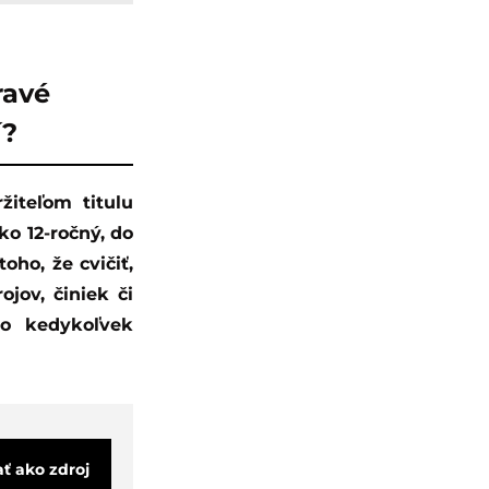
ravé
í?
ko 12-ročný, do
oho, že cvičiť,
ojov, činiek či
ko kedykoľvek
ať ako zdroj