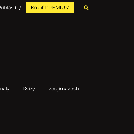
rihlásiť
Kúpiť PREMIUM
riály
Kvízy
Zaujímavosti