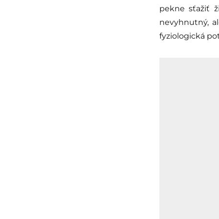
pekne sťažiť 
nevyhnutný, al
fyziologická po