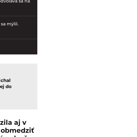
odvoláva sa na
sa mýlil.
ichal
ej do
la aj v
, obmedziť