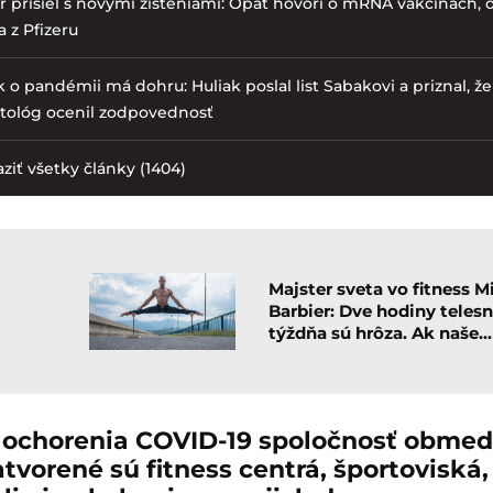
r prišiel s novými zisteniami: Opäť hovorí o mRNA vakcínach, 
 z Pfizeru
 o pandémii má dohru: Huliak poslal list Sabakovi a priznal, že 
ktológ ocenil zodpovednosť
ziť všetky články (1404)
Majster sveta vo fitness M
Barbier: Dve hodiny telesn
týždňa sú hrôza. Ak naše…
ochorenia COVID-19 spoločnosť obmedzi
tvorené sú fitness centrá, športoviská