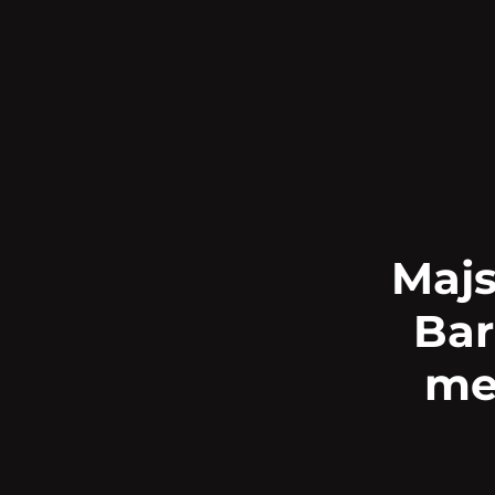
Majs
Bar
met