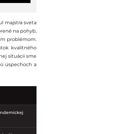
l majstra sveta
vorené na pohyb,
tným problémom.
tok kvalitného
j situácii sme
eho úspechoch a
Pandemickej