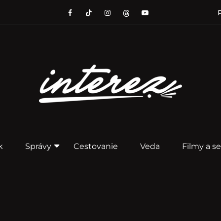
P
k
Správy
Cestovanie
Veda
Filmy a se