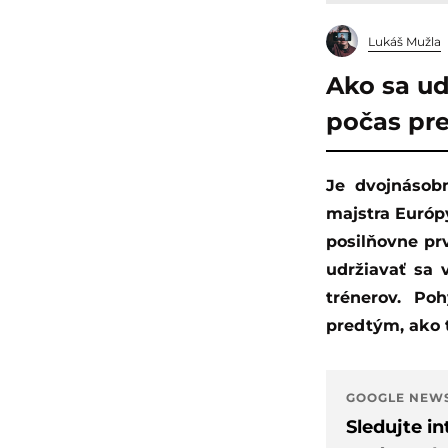
Lukáš Mužla
Ako sa ud
počas pr
Je dvojnásobným majstrom sveta vo fitness, okrem toho aj držiteľom titulu
majstra Európy
posilňovne prv
udržiavať sa v
trénerov. Po
predtým, ako t
GOOGLE NEW
Sledujte i