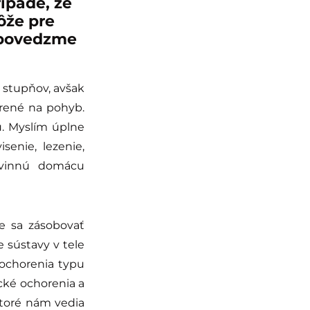
ípade, že
ôže pre
 povedzme
 stupňov, avšak
orené na pohyb.
u. Myslím úplne
senie, lezenie,
ovinnú domácu
e sa zásobovať
 sústavy v tele
ochorenia typu
cké ochorenia a
ktoré nám vedia