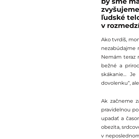
by sme mal
zvyšujeme 
ľudské te
v rozmedz
Ako tvrdíš, mo
nezabúdajme na
Nemám teraz na
bežné a prirod
skákanie… Je
dovolenku“, al
Ak začneme za
pravidelnou po
upadať a časo
obezita, srdco
v neposlednom 