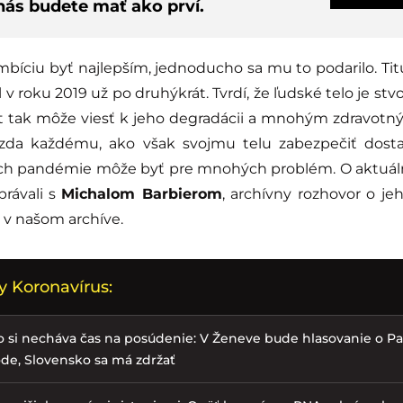
nás budete mať ako prví.
bíciu byť najlepším, jednoducho sa mu to podarilo. Titu
al v roku 2019 už po druhýkrát. Tvrdí, že ľudské telo je st
ít tak môže viesť k jeho degradácii a mnohým zdravo
azda každému, ako však svojmu telu zabezpečiť dosta
ch pandémie môže byť pre mnohých problém. O aktuálne
právali s
Michalom Barbierom
, archívny rozhovor o j
e v našom archíve.
y Koronavírus:
o si necháva čas na posúdenie: V Ženeve bude hlasovanie o 
de, Slovensko sa má zdržať