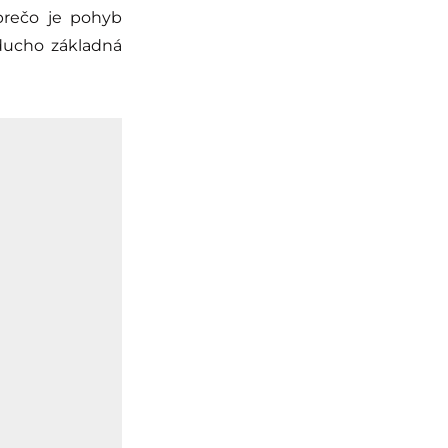
prečo je pohyb
oducho základná