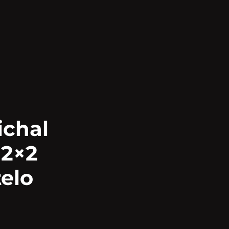
ichal
 2×2
telo