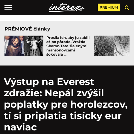
PREMIUM
PRÉMIOVÉ články
Prosila ich, aby ju zabili
až po pôrode. Vražda
Sharon Tate šialenými
mansonovcami
šokovala ...
Výstup na Everest
zdražie: Nepál zvýšil
poplatky pre horolezcov,
tí si priplatia tisícky eur
naviac