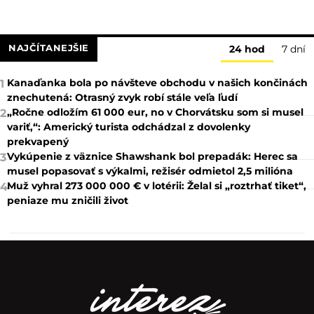
NAJČÍTANEJŠIE
24 hod
7 dní
Kanaďanka bola po návšteve obchodu v našich končinách
1
znechutená: Otrasný zvyk robí stále veľa ľudí
„Ročne odložím 61 000 eur, no v Chorvátsku som si musel
2
variť,“: Americký turista odchádzal z dovolenky
prekvapený
Vykúpenie z väznice Shawshank bol prepadák: Herec sa
3
musel popasovať s výkalmi, režisér odmietol 2,5 milióna
Muž vyhral 273 000 000 € v lotérii: Želal si „roztrhať tiket“,
4
peniaze mu zničili život