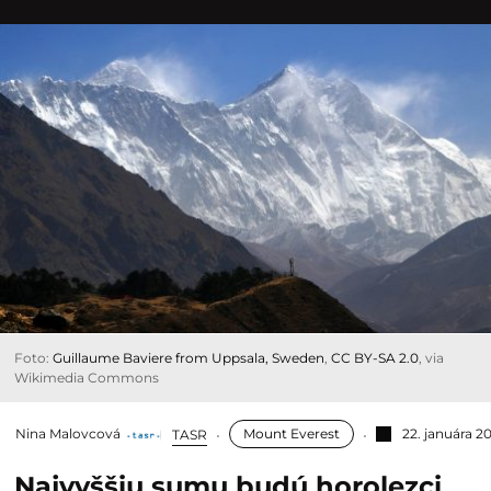
Foto:
Guillaume Baviere from Uppsala, Sweden
,
CC BY-SA 2.0
, via
Wikimedia Commons
Nina Malovcová
Mount Everest
22. januára 2
TASR
Najvyššiu sumu budú horolezci