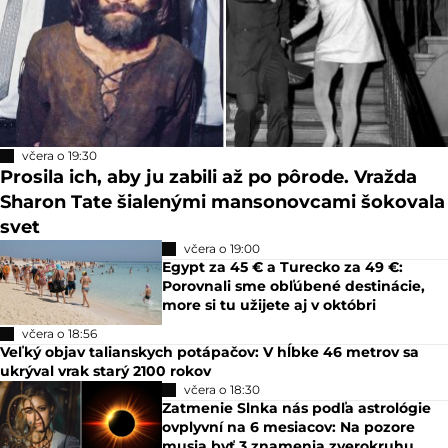
včera o 19:30
Prosila ich, aby ju zabili až po pôrode. Vražda
Sharon Tate šialenými mansonovcami šokovala
svet
včera o 19:00
Egypt za 45 € a Turecko za 49 €:
Porovnali sme obľúbené destinácie,
more si tu užijete aj v októbri
včera o 18:56
Veľký objav talianskych potápačov: V hĺbke 46 metrov sa
ukrýval vrak starý 2100 rokov
včera o 18:30
Zatmenie Slnka nás podľa astrológie
ovplyvní na 6 mesiacov: Na pozore
musia byť 3 znamenia zverokruhu