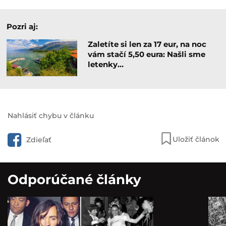
Pozri aj:
Zaletíte si len za 17 eur, na noc
vám stačí 5,50 eura: Našli sme
letenky…
Nahlásiť chybu v článku
Uložiť článok
Zdieľať
Odporúčané články