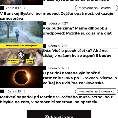
včera o 17:57
Medvede na Slovensku
V Banskej Bystrici bol medveď. Zvýšte opatrnosť, odkazuje
samospráva
včera o 17:27
Aká bude zima? Máme dlhodobú
predpoveď: Pozrite si, čo sa má diať
včera o 17:15
Kvíz: Vieš o psoch všetko? Ak áno,
získaj v našom kvíze aspoň 5 bodov
včera o 14:08
O pár dní nastane výnimočné
zatmenie Slnka po 15 rokoch. Vieme, o
koľkej ho uvidíme zo Slovenska
včera o 13:45
Medvede na Slovensku
Medveď napadol pri Martine 55-ročného muža. Strhol ho z
bicykla na zem, v nemocnici smeroval na operáciu
Zobraziť viac