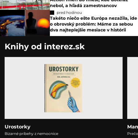
nebol, a hľadá zamestnancov
pred hodinou
Takéto niečo ešte Európa nezažila, ide
o obrovský problém: Máme za sebou
dva najteplejšie mesiace v histórii
Knihy od interez.sk
Urostorky
Man
Bizarné príbehy z nemocnice
Prečo