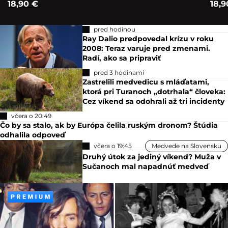
18,90 €
18,9
pred hodinou
Ray Dalio predpovedal krízu v roku
2008: Teraz varuje pred zmenami.
Radí, ako sa pripraviť
pred 3 hodinami
Zastrelili medvedicu s mláďatami,
ktorá pri Turanoch „dotrhala“ človeka:
Cez víkend sa odohrali až tri incidenty
včera o 20:49
Čo by sa stalo, ak by Európa čelila ruským dronom? Štúdia
odhalila odpoveď
včera o 19:45
Medvede na Slovensku
Druhý útok za jediný víkend? Muža v
Sučanoch mal napadnúť medveď