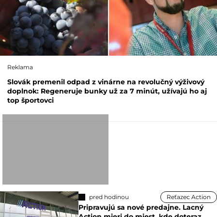
Reklama
Slovák premenil odpad z vinárne na revolučný výživový
doplnok: Regeneruje bunky už za 7 minút, užívajú ho aj
top športovci
pred hodinou
Reťazec Action
Pripravujú sa nové predajne. Lacný
Action mieri do miest, kde doteraz