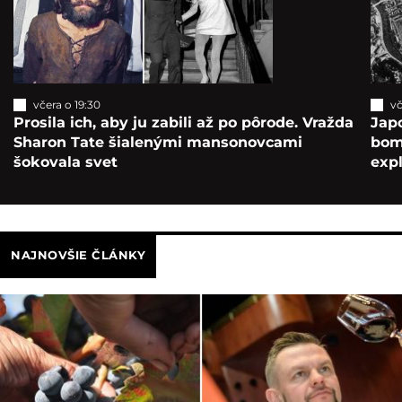
včera o 19:30
vč
Prosila ich, aby ju zabili až po pôrode. Vražda
Japo
Sharon Tate šialenými mansonovcami
bomb
šokovala svet
exp
NAJNOVŠIE ČLÁNKY