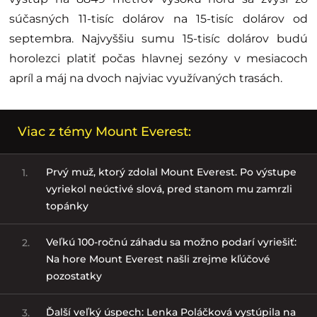
súčasných 11-tisíc dolárov na 15-tisíc dolárov od
septembra. Najvyššiu sumu 15-tisíc dolárov budú
horolezci platiť počas hlavnej sezóny v mesiacoch
apríl a máj na dvoch najviac využívaných trasách.
Viac z témy Mount Everest:
Prvý muž, ktorý zdolal Mount Everest. Po výstupe
1.
vyriekol neúctivé slová, pred stanom mu zamrzli
topánky
Veľkú 100-ročnú záhadu sa možno podarí vyriešiť:
2.
Na hore Mount Everest našli zrejme kľúčové
pozostatky
Ďalší veľký úspech: Lenka Poláčková vystúpila na
3.