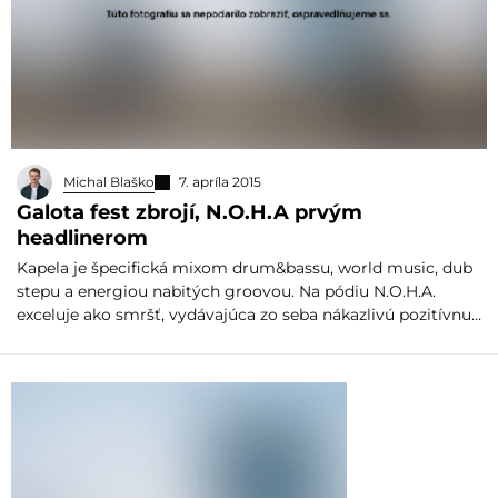
Michal Blaško
7. apríla 2015
Galota fest zbrojí, N.O.H.A prvým
headlinerom
Kapela je špecifická mixom drum&bassu, world music, dub
stepu a energiou nabitých groovou. Na pódiu N.O.H.A.
exceluje ako smršť, vydávajúca zo seba nákazlivú pozitívnu…