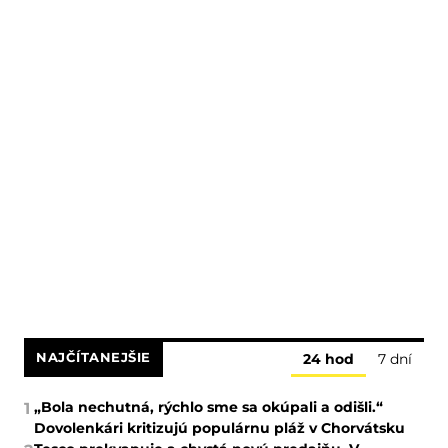
NAJČÍTANEJŠIE
24 hod
7 dní
„Bola nechutná, rýchlo sme sa okúpali a odišli.“
1
Dovolenkári kritizujú populárnu pláž v Chorvátsku