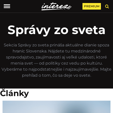
PREMIUM
Správy zo sveta
Sekcia Správy zo sveta prináša aktuálne dianie spoza
hraníc Slovenska. Nájdete tu medzinárodné
spravodajstvo, zaujímavosti aj veľké udalosti, ktoré
menia svet — od politiky cez vedu po kultúru.
Vyberáme to najpodstatnejšie i najzaujímavejšie. Majte
prehľad o tom, čo sa deje vo svete.
Články