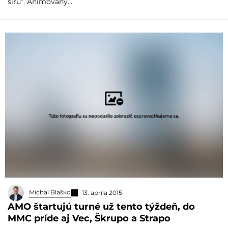
síru”. Animovaný…
Michal Blaško
13. apríla 2015
AMO štartujú turné už tento týždeň, do
MMC príde aj Vec, Škrupo a Strapo