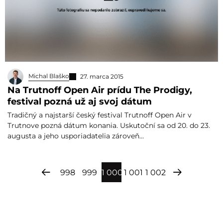
Michal Blaško
27. marca 2015
Na Trutnoff Open Air prídu The Prodigy,
festival pozná už aj svoj dátum
Tradičný a najstarší český festival Trutnoff Open Air v
Trutnove pozná dátum konania. Uskutoční sa od 20. do 23.
augusta a jeho usporiadatelia zároveň…
998
999
1 000
1 001
1 002