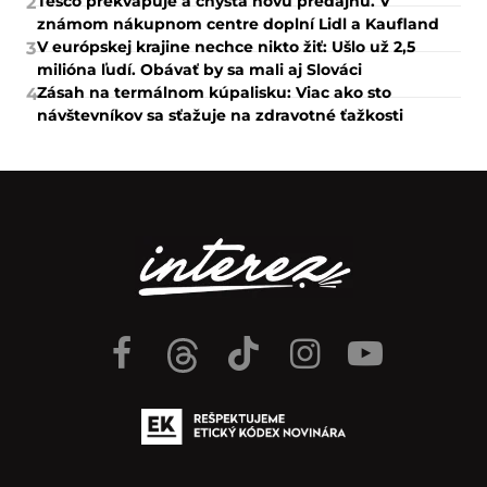
Tesco prekvapuje a chystá novú predajňu. V
2
známom nákupnom centre doplní Lidl a Kaufland
V európskej krajine nechce nikto žiť: Ušlo už 2,5
3
milióna ľudí. Obávať by sa mali aj Slováci
Zásah na termálnom kúpalisku: Viac ako sto
4
návštevníkov sa sťažuje na zdravotné ťažkosti