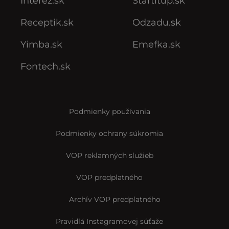
Interez.sk
Startitup.sk
Receptik.sk
Odzadu.sk
Yimba.sk
Emefka.sk
Fontech.sk
Podmienky používania
Podmienky ochrany súkromia
VOP reklamných služieb
VOP predplatného
Archív VOP predplatného
Pravidlá Instagramovej súťaže