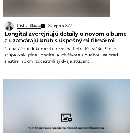
Michal Blaško
20. apríla 2015
Longital zverejňujú detaily o novom albume
a uzatvárajú kruh s úspešnými filmármi
Na natáčaní dokumentu režiséra Petra Kováčika Slnko
stúpa o skupine Longital a ich živote s hudbou, sa pred
šiestimi rokmi zúčastnili aj dvaja študenti:…