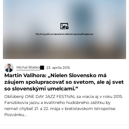
Michal Blaško
23. apríla 2015
Martin Valihora: „Nielen Slovensko má
záujem spolupracovať so svetom, ale aj svet
so slovenskými umelcami.“
Obľúbený ONE DAY JAZZ FESTIVAL sa vracia aj v roku 2015.
Fanúšikovia jazzu a kvalitného hudobného zážitku by
nemali chýbať 21. a 22. mája v bratislavskom Istropolise.
Pozvánku…