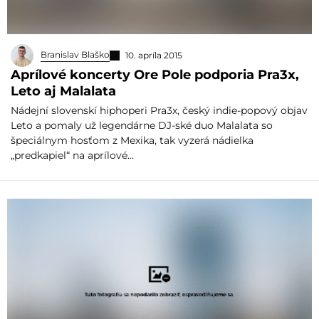
Branislav Blaško
10. apríla 2015
Aprílové koncerty Ore Pole podporia Pra3x,
Leto aj Malalata
Nádejní slovenskí hiphoperi Pra3x, český indie-popový objav
Leto a pomaly už legendárne DJ-ské duo Malalata so
špeciálnym hosťom z Mexika, tak vyzerá nádielka
„predkapiel“ na aprílové…