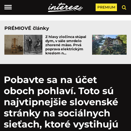
PREMIUM
PRÉMIOVÉ články
Z hlavy zločinca stúpal
dym, v sále smrdelo
zhorené mäso. Prvá
poprava elektrickým
kreslom n...
Pobavte sa na účet
oboch pohlaví. Toto sú
najvtipnejšie slovenské
stránky na sociálnych
sieťach, ktoré vystihujú