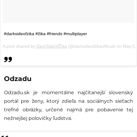
#darksideofzika #žika #friends #multiplayer
A post shared by
DarkSideOfŽika
(@darksideofzikaofficial) on
May 5,
Odzadu
Odzadu.sk je momentálne najčítanejší slovenský
portál pre ženy, ktorý zdieľa na sociálnych sieťach
trefné obrázky, určené najmä pre pobavenie tej
nežnejšej polovičky ľudstva.