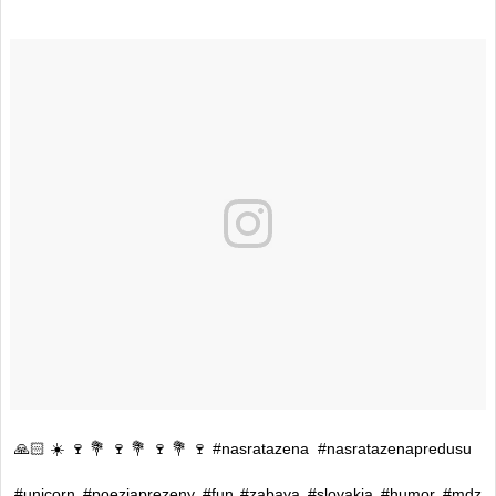
🙏🏻☀️🍷💐🍷💐🍷💐🍷#nasratazena #nasratazenapredusu
#unicorn #poeziaprezeny #fun #zabava #slovakia #humor #mdz