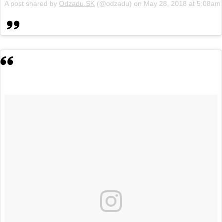
A post shared by
Odzadu.SK
(@odzadu) on
May 28, 2018 at 5:08a