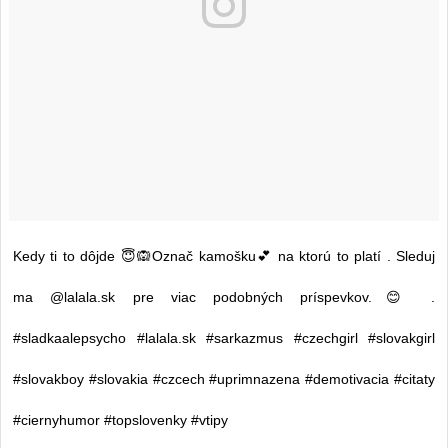
Kedy ti to dôjde 😇🙉Označ kamošku💕 na ktorú to platí . Sleduj
ma @lalala.sk pre viac podobných príspevkov.😊 .
#sladkaalepsycho #lalala.sk #sarkazmus #czechgirl #slovakgirl
#slovakboy #slovakia #czcech #uprimnazena #demotivacia #citaty
#ciernyhumor #topslovenky #vtipy