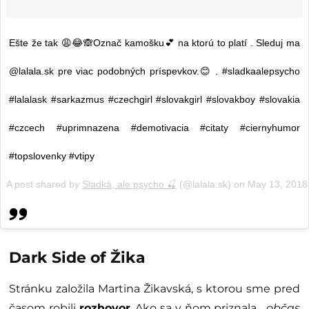
Ešte že tak 😩😂🙈Označ kamošku💕 na ktorú to platí . Sleduj ma
@lalala.sk pre viac podobných príspevkov.😊 . #sladkaalepsycho
#lalalask #sarkazmus #czechgirl #slovakgirl #slovakboy #slovakia
#czcech #uprimnazena #demotivacia #citaty #ciernyhumor
#topslovenky #vtipy
A post shared by
Sladká, ale psycho 🍒
(@lalala.sk) on
May 13, 2018
Dark Side of Žika
Stránku založila Martina Žikavská, s ktorou sme pred
časom robili
rozhovor
. Ako sa v ňom priznala,
„občas