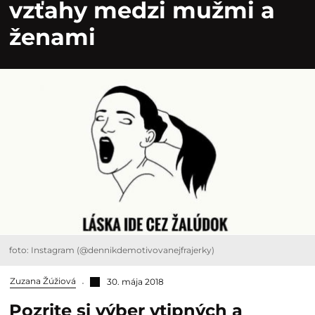
vzťahy medzi mužmi a
ženami
foto: Instagram (@dennikdemotivovanejfrajerky)
Zuzana Žúžiová
30. mája 2018
Pozrite si výber vtipných a