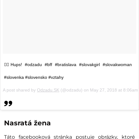
🤷‍♀️Hups! #odzadu #bff #bratislava #slovakgirl #slovakwoman
#slovenka #slovensko #vztahy
A post shared by
Odzadu.SK
(@odzadu) on
May 27, 2018 at 8:06a
Nasratá žena
Táto facebooková stránka postuje obrázky, ktoré