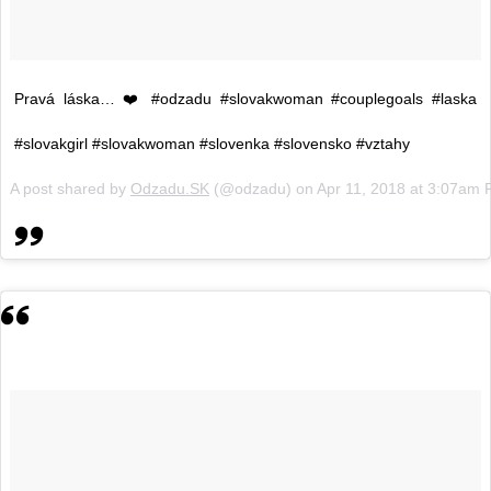
Pravá láska… ❤️ #odzadu #slovakwoman #couplegoals #laska
#slovakgirl #slovakwoman #slovenka #slovensko #vztahy
A post shared by
Odzadu.SK
(@odzadu) on
Apr 11, 2018 at 3:07am