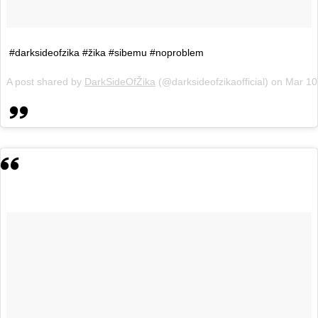
#darksideofzika #žika #sibemu #noproblem
A post shared by
DarkSideOfŽika
(@darksideofzikaofficial) on
Mar 10