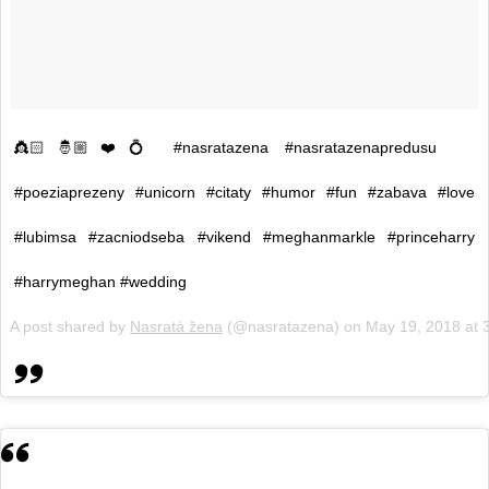
👸🏻🤴🏼❤️💍 #nasratazena #nasratazenapredusu
#poeziaprezeny #unicorn #citaty #humor #fun #zabava #love
#lubimsa #zacniodseba #vikend #meghanmarkle #princeharry
#harrymeghan #wedding
A post shared by
Nasratá žena
(@nasratazena) on
May 19, 2018 at