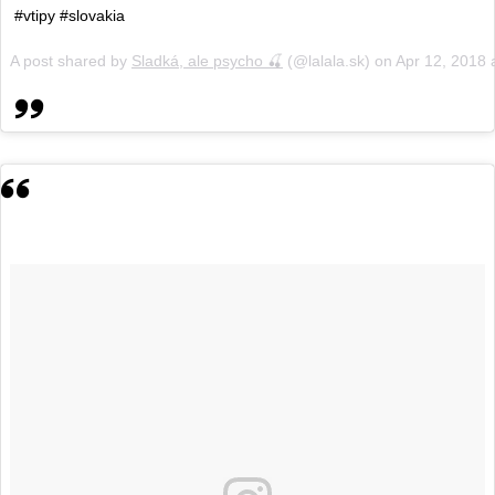
#vtipy #slovakia
A post shared by
Sladká, ale psycho 🍒
(@lalala.sk) on
Apr 12, 2018