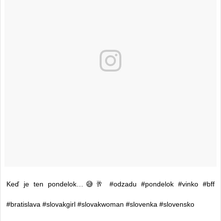
Keď je ten pondelok…😅🥂 #odzadu #pondelok #vinko #bff
#bratislava #slovakgirl #slovakwoman #slovenka #slovensko