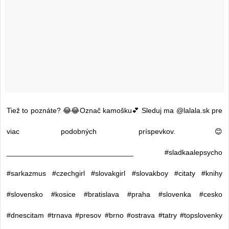
Tiež to poznáte? 😂😂Označ kamošku💕 Sleduj ma @lalala.sk pre
viac podobných príspevkov.😊
_______________________________ #sladkaalepsycho
#sarkazmus #czechgirl #slovakgirl #slovakboy #citaty #knihy
#slovensko #kosice #bratislava #praha #slovenka #cesko
#dnescitam #trnava #presov #brno #ostrava #tatry #topslovenky