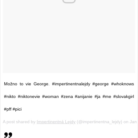
Možno to vie George. #impertinentnalejdy #george #whoknows
#nikto #niktonevie #woman #zena #anijanie #ja #me #slovakgirl
#pff #pici
A post shared by
Impertinentná Lejdy
(@impertinentna_lejdy) on
Jan