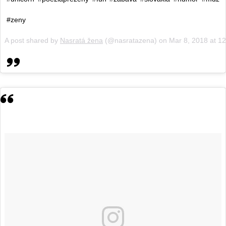
#zeny
A post shared by
Nasratá žena
(@nasratazena) on
Mar 8, 2018 at 