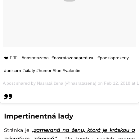
❤️🤦🏻‍♀️ #nasratazena #nasratazenapredusu #poeziaprezeny
#unicorn #citaty #humor #fun #valentin
A post shared by
Nasratá žena
(@nasratazena) on
Feb 12, 2018 at
Impertinentná lady
Stránka je
„zameraná na ženu, ktorá je kráskou a
zvieraťom zároveň.“
Na tvorbu svojich meme