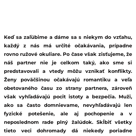
Keď sa zaľúbime a dáme sa s niekym do vzťahu,
každý z nás má určité očakávania, prípadne
rovno ružové okuliare. Po čase však zisťujeme, že
náš partner nie je celkom taký, ako sme si
predstavovali a vtedy môžu vznikať konflikty.
Ženy poväčšinou očakávajú romantiku a veľa
obetovaného času zo strany partnera, zároveň
však vyhľadávajú pocit istoty a bezpečia. Muži,
ako sa často domnievame, nevyhľadávajú len
fyzické potešenie, ale aj pochopenie a v
neposlednom rade plný žalúdok. Skĺbiť všetky
tieto veci dohromady dá niekedy poriadne