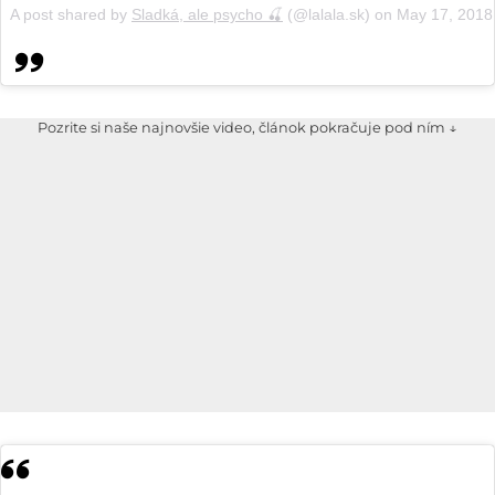
A post shared by
Sladká, ale psycho 🍒
(@lalala.sk) on
May 17, 2018
Pozrite si naše najnovšie video, článok pokračuje pod ním ↓