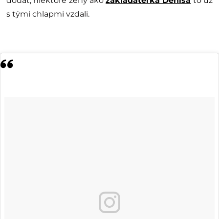
dodať, niektoré ženy ako
zakladateľka Denisa
to už
s tými chlapmi vzdali.