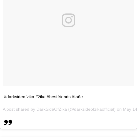
#darksideofzika #žika #bestfriends #taňe
A post shared by
DarkSideOfŽika
(@darksideofzikaofficial) on
May 14