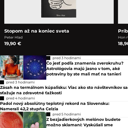
Stopom až na koniec sveta
Prí
Peter Hlad
Hon n
19,90 €
18,9
pred 3 hodinami
Čo jesť podľa znamenia zverokruhu?
Astrológovia majú jasno v tom, aké
potraviny by ste mali mať na tanieri
pred 3 hodinami
Zásah na termálnom kúpalisku: Viac ako sto návštevníkov sa
sťažuje na zdravotné ťažkosti
pred 4 hodinami
Padol nový absolútny teplotný rekord na Slovensku:
Namerali 42,2 stupňa Celzia
pred 5 hodinami
Z bezjadierkových melónov budete
možno sklamaní: Vyskúšali sme