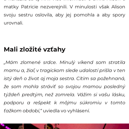
matky Patricie nezverejnili. V minulosti však Alison
svoju sestru oslovila, aby jej pomohla a aby spory
urovnali.
Mali zložité vzťahy
„Mám zlomené srdce. Minulý víkend som stratila
mamu a, žiaľ, v tragickom slede udalostí prišla v ten
istý deň o život aj moja sestra. Cítim sa požehnaná,
že som mohla stráviť so svojou mamou posledný
týždeň predtým, než zomrela. Vážim si vašu lásku,
podporu a rešpekt k môjmu súkromiu v tomto
ťažkom období,“
uviedla vo vyhlásení.