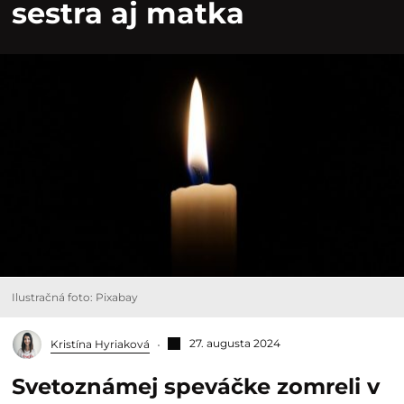
sestra aj matka
Ilustračná foto: Pixabay
27. augusta 2024
Kristína Hyriaková
Svetoznámej speváčke zomreli v