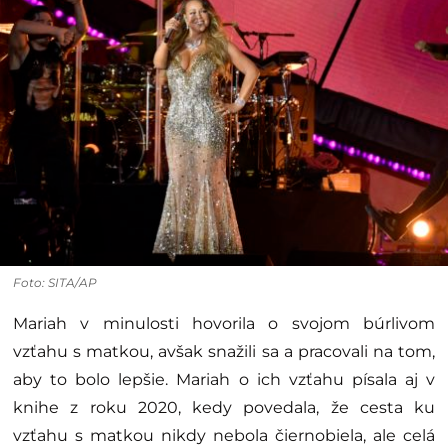
Foto: SITA/AP
Mariah v minulosti hovorila o svojom búrlivom
vzťahu s matkou, avšak snažili sa a pracovali na tom,
aby to bolo lepšie. Mariah o ich vzťahu písala aj v
knihe z roku 2020, kedy povedala, že cesta ku
vzťahu s matkou nikdy nebola čiernobiela, ale celá