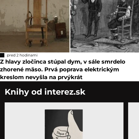
pred 2 hodinami
Z hlavy zločinca stúpal dym, v sále smrdelo
zhorené mäso. Prvá poprava elektrickým
kreslom nevyšla na prvýkrát
Knihy od interez.sk