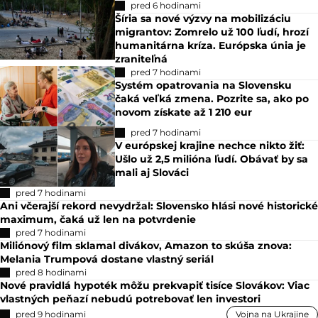
pred 6 hodinami
Šíria sa nové výzvy na mobilizáciu
migrantov: Zomrelo už 100 ľudí, hrozí
humanitárna kríza. Európska únia je
zraniteľná
pred 7 hodinami
Systém opatrovania na Slovensku
čaká veľká zmena. Pozrite sa, ako po
novom získate až 1 210 eur
pred 7 hodinami
V európskej krajine nechce nikto žiť:
Ušlo už 2,5 milióna ľudí. Obávať by sa
mali aj Slováci
pred 7 hodinami
Ani včerajší rekord nevydržal: Slovensko hlási nové historické
maximum, čaká už len na potvrdenie
pred 7 hodinami
Miliónový film sklamal divákov, Amazon to skúša znova:
Melania Trumpová dostane vlastný seriál
pred 8 hodinami
Nové pravidlá hypoték môžu prekvapiť tisíce Slovákov: Viac
vlastných peňazí nebudú potrebovať len investori
pred 9 hodinami
Vojna na Ukrajine