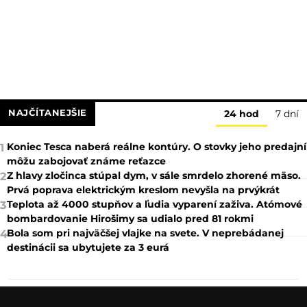
NAJČÍTANEJŠIE
24 hod
7 dní
Koniec Tesca naberá reálne kontúry. O stovky jeho predajní
1
môžu zabojovať známe reťazce
Z hlavy zločinca stúpal dym, v sále smrdelo zhorené mäso.
2
Prvá poprava elektrickým kreslom nevyšla na prvýkrát
Teplota až 4000 stupňov a ľudia vyparení zaživa. Atómové
3
bombardovanie Hirošimy sa udialo pred 81 rokmi
Bola som pri najväčšej vlajke na svete. V neprebádanej
4
destinácii sa ubytujete za 3 eurá