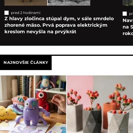
pred 2 hodinami
p
Z hlavy zločinca stúpal dym, v sále smrdelo
Navš
zhorené mäso. Prvá poprava elektrickým
na S
kreslom nevyšla na prvýkrát
roko
NAJNOVŠIE ČLÁNKY