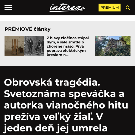
PREMIUM
PRÉMIOVÉ články
Z hlavy zločinca stúpal
dym, v sále smrdelo
zhorené mäso. Prvá
poprava elektrickým
kreslom n...
Obrovská tragédia.
Svetoznáma speváčka a
autorka vianočného hitu
prežíva veľký žiaľ. V
jeden deň jej umrela