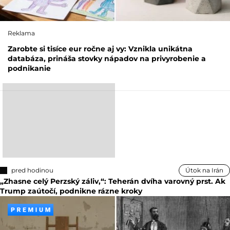
Reklama
Zarobte si tisíce eur ročne aj vy: Vznikla unikátna
databáza, prináša stovky nápadov na privyrobenie a
podnikanie
pred hodinou
Útok na Irán
„Zhasne celý Perzský záliv,“: Teherán dvíha varovný prst. Ak
Trump zaútočí, podnikne rázne kroky