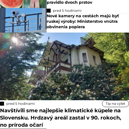
pravidlo dvoch prstov
pred 5 hodinami
Nové kamery na cestách majú byť
ruskej výroby: Ministerstvo vnútra
obvinenia popiera
pred 5 hodinami
Tip na výlet
Navštívili sme najlepšie klimatické kúpele na
Slovensku. Hrdzavý areál zastal v 90. rokoch,
no príroda očarí