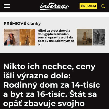
PREMIUM
PRÉMIOVÉ články
Nikol sa presťahovala
do Egypta: Ramadán
som si upravila a držala
pôst 14 dní. Miestnym sa
p...
Nikto ich nechce, ceny
išli výrazne dole:
Rodinný dom za 14-tisíc
a byt za 16-tisíc. Štát sa
opäť zbavuje svojho