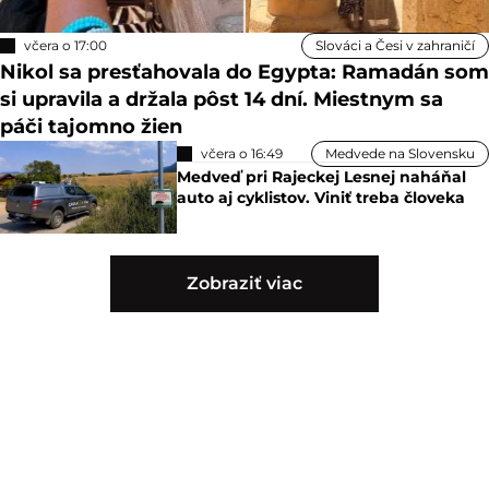
včera o 17:00
Slováci a Česi v zahraničí
Nikol sa presťahovala do Egypta: Ramadán som
si upravila a držala pôst 14 dní. Miestnym sa
páči tajomno žien
včera o 16:49
Medvede na Slovensku
Medveď pri Rajeckej Lesnej naháňal
auto aj cyklistov. Viniť treba človeka
Zobraziť viac