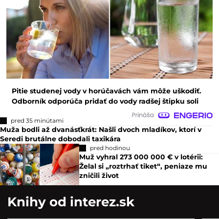
Pitie studenej vody v horúčavách vám môže uškodiť.
Odborník odporúča pridať do vody radšej štipku soli
pred 35 minútami
Muža bodli až dvanásťkrát: Našli dvoch mladíkov, ktorí v
Seredi brutálne dobodali taxikára
pred hodinou
Muž vyhral 273 000 000 € v lotérii:
Želal si „roztrhať tiket“, peniaze mu
zničili život
Knihy od interez.sk