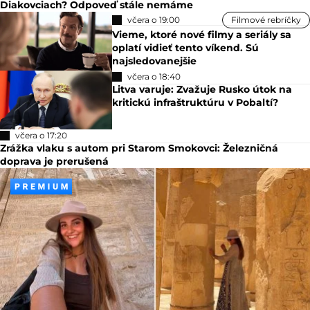
Diakovciach? Odpoveď stále nemáme
včera o 19:00
Filmové rebríčky
Vieme, ktoré nové filmy a seriály sa
oplatí vidieť tento víkend. Sú
najsledovanejšie
včera o 18:40
Litva varuje: Zvažuje Rusko útok na
kritickú infraštruktúru v Pobaltí?
včera o 17:20
Zrážka vlaku s autom pri Starom Smokovci: Železničná
doprava je prerušená