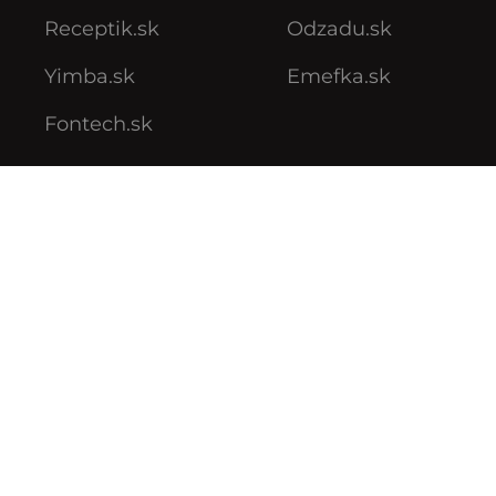
Receptik.sk
Odzadu.sk
Yimba.sk
Emefka.sk
Fontech.sk
Podmienky používania
Podmienky ochrany súkromia
VOP reklamných služieb
VOP predplatného
Archív VOP predplatného
Pravidlá Instagramovej súťaže