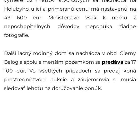
výmere 52 metrov štvorcových sa nachádza na
Holubyho ulici a primeranú cenu má nastavenú na
49 600 eur. Ministerstvo však k nemu z
nepochopiteľných dôvodov neponúka žiadne
fotografie.
Ďalší lacný rodinný dom sa nachádza v obci Čierny
Balog a spolu s menším pozemkom sa
predáva
za 17
100 eur. Vo všetkých prípadoch sa predaj koná
prostredníctvom aukcie a záujemcovia si musia
sledovať lehotu na doručovanie ponúk.