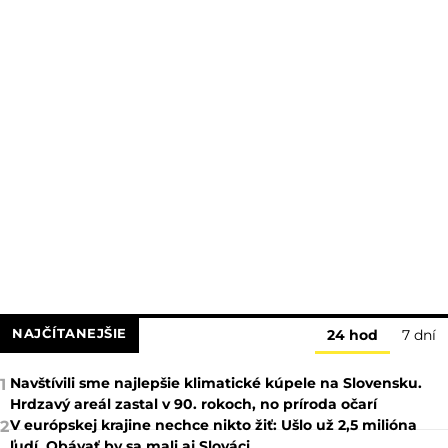
NAJČÍTANEJŠIE
24 hod
7 dní
Navštívili sme najlepšie klimatické kúpele na Slovensku.
1
Hrdzavý areál zastal v 90. rokoch, no príroda očarí
V európskej krajine nechce nikto žiť: Ušlo už 2,5 milióna
2
ľudí. Obávať by sa mali aj Slováci