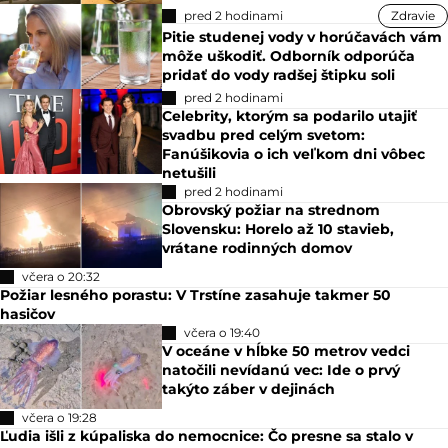
pred 2 hodinami
Zdravie
Pitie studenej vody v horúčavách vám
môže uškodiť. Odborník odporúča
pridať do vody radšej štipku soli
pred 2 hodinami
Celebrity, ktorým sa podarilo utajiť
svadbu pred celým svetom:
Fanúšikovia o ich veľkom dni vôbec
netušili
pred 2 hodinami
Obrovský požiar na strednom
Slovensku: Horelo až 10 stavieb,
vrátane rodinných domov
včera o 20:32
Požiar lesného porastu: V Trstíne zasahuje takmer 50
hasičov
včera o 19:40
V oceáne v hĺbke 50 metrov vedci
natočili nevídanú vec: Ide o prvý
takýto záber v dejinách
včera o 19:28
Ľudia išli z kúpaliska do nemocnice: Čo presne sa stalo v