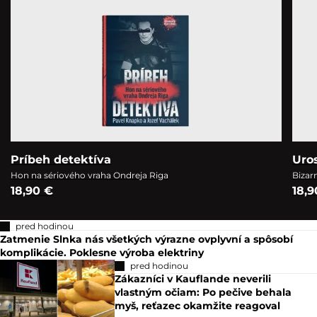
Príbeh detektíva
Uro
Hon na sériového vraha Ondreja Riga
Bizar
18,90 €
18,9
pred hodinou
Zatmenie Slnka nás všetkých výrazne ovplyvní a spôsobí
komplikácie. Poklesne výroba elektriny
pred hodinou
Zákazníci v Kauflande neverili
vlastným očiam: Po pečive behala
myš, reťazec okamžite reagoval