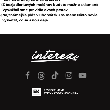
Z bezjadierkových melónov budete možno sklamaní:
3
Vyskúšali sme pravidlo dvoch prstov
Najznámejšia pláž v Chorvátsku sa mení: Nikto nevie
4
vysvetliť, čo sa s ňou deje