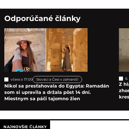
Odporúčané články
6.
včera o 17:00
Slováci a Česi v zahraničí
Z hl
Nikol sa presťahovala do Egypta: Ramadán
zho
som si upravila a držala pôst 14 dní.
kre
Miestnym sa páči tajomno žien
NAJNOVŠIE ČLÁNKY