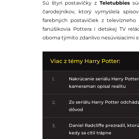
Sú štyri postavičky z
Teletubbies
sú
čarodejníkov, ktorý vymyslela spiso
farebných postavičiek z televízneh
fanúšikovia Pottera i detskej TV relá
oboma týmito zdanlivo nesúvisiacimi 
Viac z témy Harry Potter:
Nakrúcanie seriálu Harry Potter
1.
kameraman opísal realitu
Zo seriálu Harry Potter odchád
2.
dôvod
Daniel Radcliffe prezradil, kto
3.
kedy sa cítil trápne