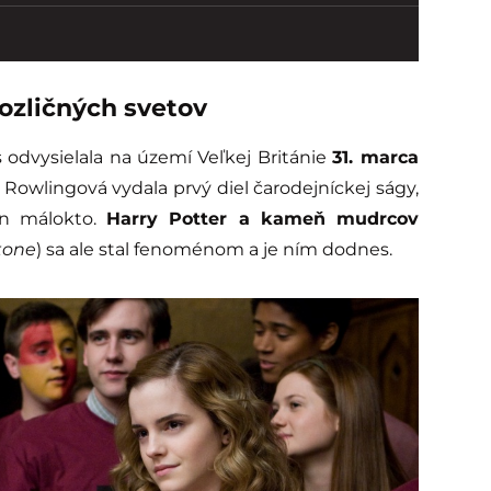
ozličných svetov
 odvysielala na území Veľkej Británie
31. marca
 Rowlingová vydala prvý diel čarodejníckej ságy,
en málokto.
Harry Potter a kameň mudrcov
tone
) sa ale stal fenoménom a je ním dodnes.