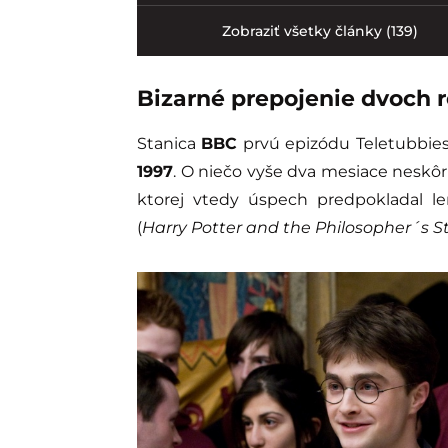
Zobraziť všetky články (139)
Bizarné prepojenie dvoch r
Stanica
BBC
prvú epizódu Teletubbies
1997
. O niečo vyše dva mesiace neskôr
ktorej vtedy úspech predpokladal l
(
Harry Potter and the Philosopher´s S