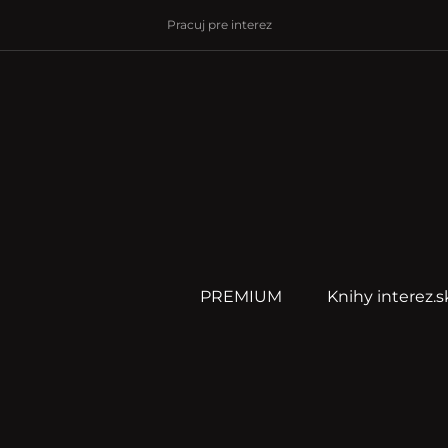
Pracuj pre interez
PREMIUM
Knihy interez.s