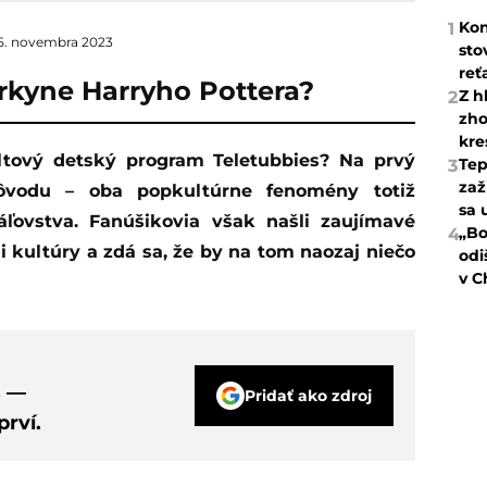
Kon
1
5. novembra 2023
sto
reť
rkyne Harryho Pottera?
Z h
2
zho
kre
Tep
3
zaž
pôvodu – oba popkultúrne fenomény totiž
sa 
ľovstva. Fanúšikovia však našli zaujímavé
„Bo
4
kultúry a zdá sa, že by na tom naozaj niečo
odi
v C
s —
Pridať ako zdroj
rví.