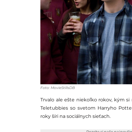
Foto: MovieStillsDB
Trvalo ale ešte niekoľko rokov, kým si
Teletubbies so svetom Harryho Potte
roky šíri na sociálnych sieťach.
Pozrite si naše najnovši