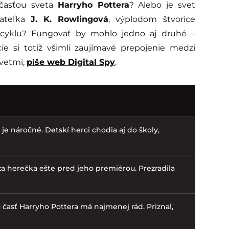
časťou sveta
Harryho Pottera
? Alebo je svet
vateľka
J. K. Rowlingová
, výplodom štvorice
o cyklu? Fungovať by mohlo jedno aj druhé –
cie si totiž všimli zaujímavé prepojenie medzi
svetmi,
píše web Digital Spy
.
 je náročné. Detskí herci chodia aj do školy,
za herečka ešte pred jeho premiérou. Prezradila
rú časť Harryho Pottera má najmenej rád. Priznal,