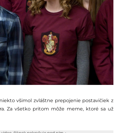
 niekto všimol zvláštne prepojenie postavičiek z
ra. Za všetko pritom môže meme, ktoré sa už
e video, článok pokračuje pod ním ↓