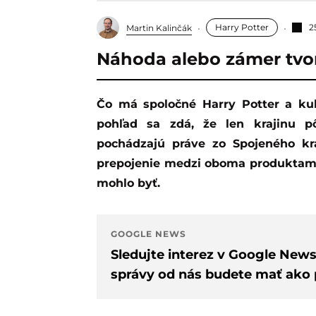
Harry Potter
2
Martin Kalinčák
Náhoda alebo zámer tvo
Čo má spoločné Harry Potter a kultový detský program Teletubbies? Na prvý
pohľad sa zdá, že len krajinu 
pochádzajú práve zo Spojeného krá
prepojenie medzi oboma produktami 
mohlo byť.
GOOGLE NEWS
Sledujte interez v Google New
správy od nás budete mať ako p