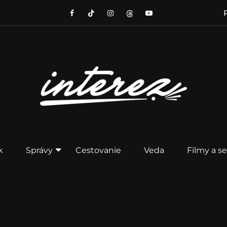
P
k
Správy
Cestovanie
Veda
Filmy a se