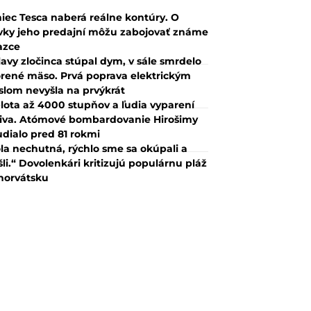
iec Tesca naberá reálne kontúry. O
vky jeho predajní môžu zabojovať známe
azce
lavy zločinca stúpal dym, v sále smrdelo
rené mäso. Prvá poprava elektrickým
slom nevyšla na prvýkrát
lota až 4000 stupňov a ľudia vyparení
iva. Atómové bombardovanie Hirošimy
udialo pred 81 rokmi
la nechutná, rýchlo sme sa okúpali a
šli.“ Dovolenkári kritizujú populárnu pláž
horvátsku