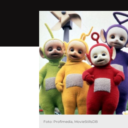
Foto: Profimedia, MovieStillsDB