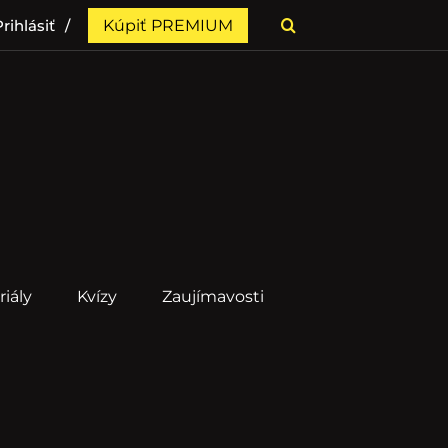
rihlásiť
Kúpiť PREMIUM
riály
Kvízy
Zaujímavosti