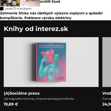
zničili život
pred 12 minútami
Zatmenie Slnka nás všetkých výrazne ovplyvní a spôsobí
komplikácie. Poklesne výroba elektriny
Knihy od interez.sk
(A)Sociálne prasa
Vra
Od trápneho ticha ku charizmatickej primitivite
Červe
19,69 €
24,