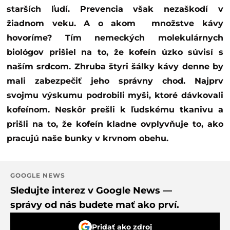
starších ľudí. Prevencia však nezaškodí v
žiadnom veku. A o akom množstve kávy
hovoríme? Tím nemeckých molekulárnych
biológov prišiel na to, že kofeín úzko súvisí s
naším srdcom. Zhruba štyri šálky kávy denne by
mali zabezpečiť jeho správny chod. Najprv
svojmu výskumu podrobili myši, ktoré dávkovali
kofeínom. Neskôr prešli k ľudskému tkanivu a
prišli na to, že kofeín kladne ovplyvňuje to, ako
pracujú naše bunky v krvnom obehu.
GOOGLE NEWS
Sledujte interez v Google News —
správy od nás budete mať ako prví.
Pridať ako zdroj