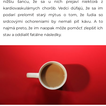
nižšiu šancu, že sa u nich prejaví niektorá z
kardiovaskulárnych chorôb. Vedci dúfajú, že sa im
podarí prelomiť starý mýtus o tom, že ľudia so
srdcovými ochoreniami by nemali piť kávu. A to
najmä preto, že im naopak môže pomôcť zlepšiť ich
stav a oddialiť fatálne následky.