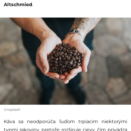
Altschmied
.
Unsplash
Káva sa neodporúča ľuďom trpiacim niektorými
typmi rakoviny, pretože rozširuje cievy, čím privádza