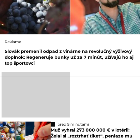
Reklama
Slovák premenil odpad z vinárne na revolučný výživový
doplnok: Regeneruje bunky už za 7 minút, užívajú ho aj
top športovci
pred 9 minútami
Muž vyhral 273 000 000 € v lotérii:
Želal si „roztrhať tiket“, peniaze mu