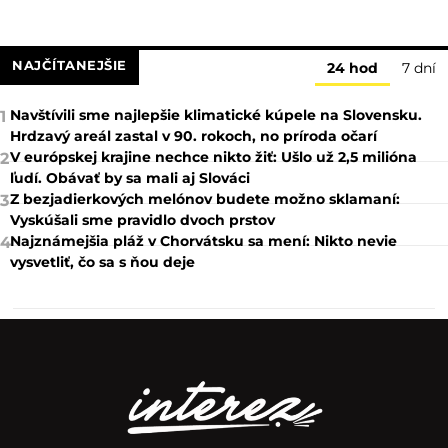
NAJČÍTANEJŠIE
24 hod
7 dní
Navštívili sme najlepšie klimatické kúpele na Slovensku.
1
Hrdzavý areál zastal v 90. rokoch, no príroda očarí
V európskej krajine nechce nikto žiť: Ušlo už 2,5 milióna
2
ľudí. Obávať by sa mali aj Slováci
Z bezjadierkových melónov budete možno sklamaní:
3
Vyskúšali sme pravidlo dvoch prstov
Najznámejšia pláž v Chorvátsku sa mení: Nikto nevie
4
vysvetliť, čo sa s ňou deje