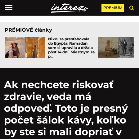
PREMIUM
PRÉMIOVÉ články
Nikol sa presťahovala
do Egypta: Ramadán
som si upravila a držala
pôst 14 dní. Miestnym sa
p...
Ak nechcete riskovať
zdravie, veda má
odpoveď. Toto je presný
počet šálok kávy, koľko
by ste si mali dopriať v