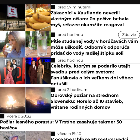
pred 57 minútami
Zákazníci v Kauflande neverili
vlastným očiam: Po pečive behala
myš, reťazec okamžite reagoval
pred hodinou
Zdravie
Pitie studenej vody v horúčavách vám
môže uškodiť. Odborník odporúča
pridať do vody radšej štipku soli
pred hodinou
Celebrity, ktorým sa podarilo utajiť
svadbu pred celým svetom:
Fanúšikovia o ich veľkom dni vôbec
netušili
pred 2 hodinami
Obrovský požiar na strednom
Slovensku: Horelo až 10 stavieb,
vrátane rodinných domov
včera o 20:32
Požiar lesného porastu: V Trstíne zasahuje takmer 50
hasičov
včera o 19:40
V oceáne v hĺbke 50 metrov vedci