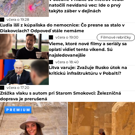
natočili nevídanú vec: Ide o prvý
takýto záber v dejinách
včera o 19:28
Ľudia išli z kúpaliska do nemocnice: Čo presne sa stalo v
Diakovciach? Odpoveď stále nemáme
včera o 19:00
Filmové rebríčky
Vieme, ktoré nové filmy a seriály sa
oplatí vidieť tento víkend. Sú
najsledovanejšie
včera o 18:40
Litva varuje: Zvažuje Rusko útok na
kritickú infraštruktúru v Pobaltí?
včera o 17:20
Zrážka vlaku s autom pri Starom Smokovci: Železničná
doprava je prerušená