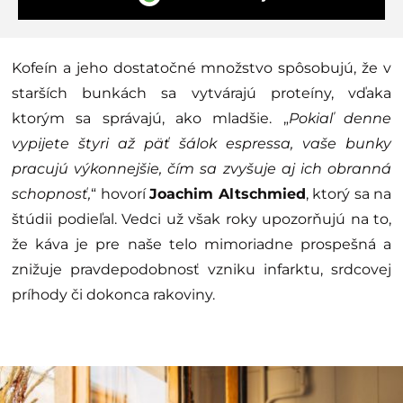
Kofeín a jeho dostatočné množstvo spôsobujú, že v
starších bunkách sa vytvárajú proteíny, vďaka
ktorým sa správajú, ako mladšie. „
Pokiaľ denne
vypijete štyri až päť šálok espressa, vaše bunky
pracujú výkonnejšie, čím sa zvyšuje aj ich obranná
schopnosť,
“ hovorí
Joachim Altschmied
, ktorý sa na
štúdii podieľal. Vedci už však roky upozorňujú na to,
že káva je pre naše telo mimoriadne prospešná a
znižuje pravdepodobnosť vzniku infarktu, srdcovej
príhody či dokonca rakoviny.