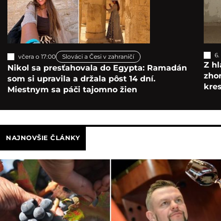
6.
včera o 17:00
Slováci a Česi v zahraničí
Z hl
Nikol sa presťahovala do Egypta: Ramadán
zho
som si upravila a držala pôst 14 dní.
kre
Miestnym sa páči tajomno žien
NAJNOVŠIE ČLÁNKY