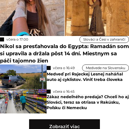
včera o 17:00
Slováci a Česi v zahraničí
Nikol sa presťahovala do Egypta: Ramadán som
si upravila a držala pôst 14 dní. Miestnym sa
páči tajomno žien
včera o 16:49
Medvede na Slovensku
Medveď pri Rajeckej Lesnej naháňal
auto aj cyklistov. Viniť treba človeka
včera o 16:45
Zákaz nedeľného predaja? Chceli ho aj
Slováci, teraz sa otriasa v Rakúsku,
Poľsku či Nemecku
Zobraziť viac