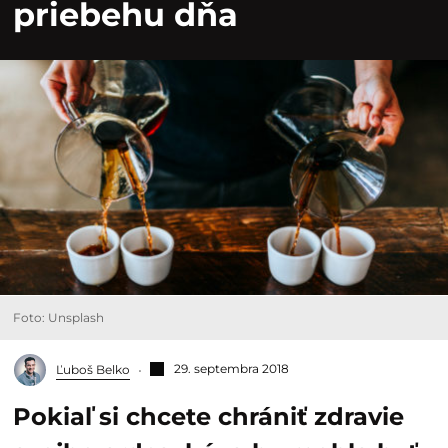
priebehu dňa
Foto: Unsplash
29. septembra 2018
Ľuboš Belko
Pokiaľ si chcete chrániť zdravie