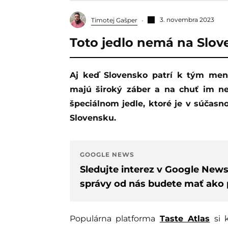
3. novembra 2023
Timotej Gašper
Toto jedlo nemá na Slov
Aj keď Slovensko patrí k tým menším štátom, naša kuchyňa a tradičné jedlá
majú široký záber a na chuť im ne
špeciálnom jedle, ktoré je v súčasn
Slovensku.
GOOGLE NEWS
Sledujte interez v Google New
správy od nás budete mať ako p
Populárna platforma
Taste Atlas
si 