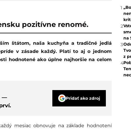
„Bo
1
nem
kri
ensku pozitívne renomé.
Vst
2
sme
na 
Odc
3
Tvo
príde v zásade každý. Platí to aj o jednom
z p
osti hodnotené ako úplne najhoršie na celom
Pob
4
Ten
nec
s —
Pridať ako zdroj
rví.
každý mesiac obnovuje na základe hodnotení