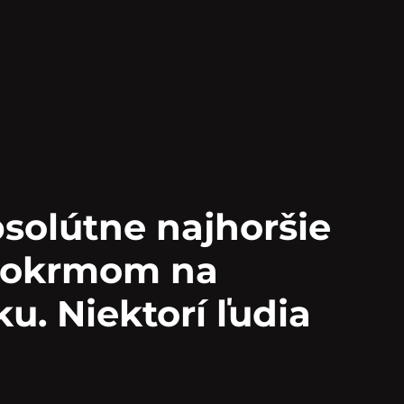
bsolútne najhoršie
pokrmom na
u. Niektorí ľudia