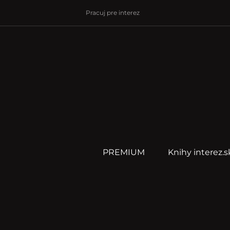
Pracuj pre interez
PREMIUM
Knihy interez.s