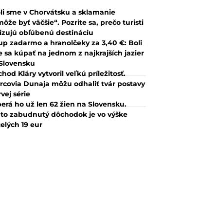
li sme v Chorvátsku a sklamanie
ôže byť väčšie“. Pozrite sa, prečo turisti
tizujú obľúbenú destináciu
up zadarmo a hranolčeky za 3,40 €: Boli
 sa kúpať na jednom z najkrajších jazier
Slovensku
hod Kláry vytvoril veľkú príležitosť.
rcovia Dunaja môžu odhaliť tvár postavy
rvej série
erá ho už len 62 žien na Slovensku.
to zabudnutý dôchodok je vo výške
elých 19 eur