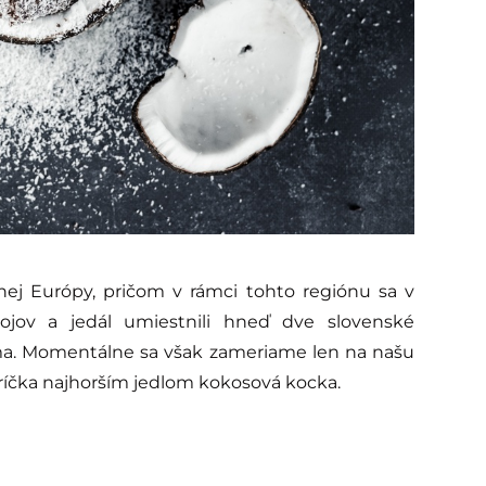
nej Európy, pričom v rámci tohto regiónu sa v
jov a jedál umiestnili hneď dve slovenské
láma. Momentálne sa však zameriame len na našu
bríčka najhorším jedlom kokosová kocka.