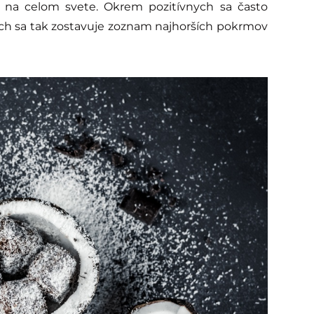
ov na celom svete. Okrem pozitívnych sa často
rých sa tak zostavuje zoznam najhorších pokrmov