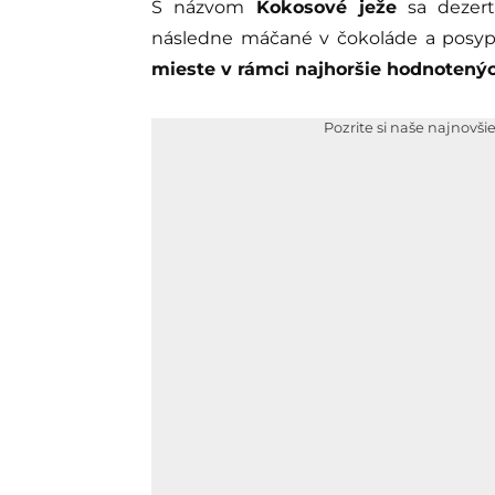
S názvom
Kokosové ježe
sa dezert 
následne máčané v čokoláde a posy
mieste v rámci najhoršie hodnoten
Pozrite si naše najnovši