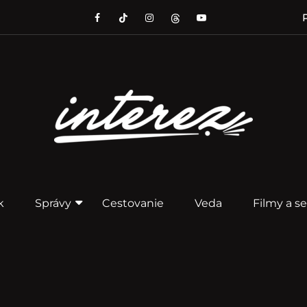
P
k
Správy
Cestovanie
Veda
Filmy a se