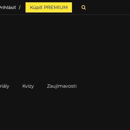
rihlásiť
Kúpiť PREMIUM
riály
Kvízy
Zaujímavosti