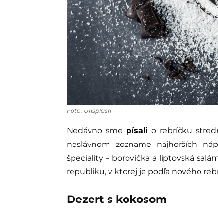
Foto: Unsplash
Nedávno sme
písali
o rebríčku stred
neslávnom zozname najhorších nápo
špeciality – borovička a liptovská sa
republiku, v ktorej je podľa nového re
Dezert s kokosom