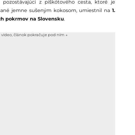
pozostávajúci z piškótového cesta, ktoré je
pané jemne sušeným kokosom, umiestnil na
1.
ých pokrmov na Slovensku
.
e video, článok pokračuje pod ním ↓