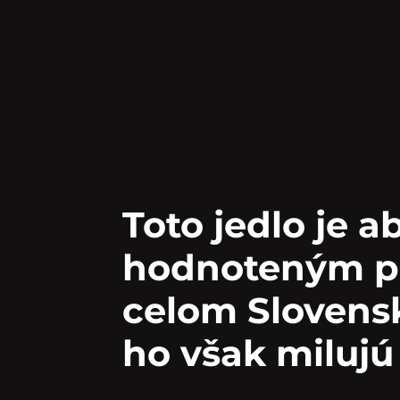
Toto jedlo je a
hodnoteným 
celom Slovensk
ho však milujú