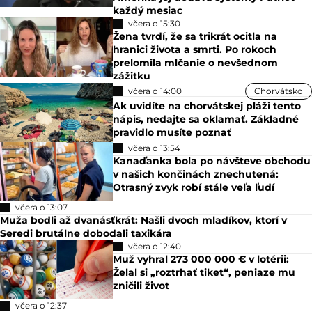
každý mesiac
včera o 15:30
Žena tvrdí, že sa trikrát ocitla na
hranici života a smrti. Po rokoch
prelomila mlčanie o nevšednom
zážitku
včera o 14:00
Chorvátsko
Ak uvidíte na chorvátskej pláži tento
nápis, nedajte sa oklamať. Základné
pravidlo musíte poznať
včera o 13:54
Kanaďanka bola po návšteve obchodu
v našich končinách znechutená:
Otrasný zvyk robí stále veľa ľudí
včera o 13:07
Muža bodli až dvanásťkrát: Našli dvoch mladíkov, ktorí v
Seredi brutálne dobodali taxikára
včera o 12:40
Muž vyhral 273 000 000 € v lotérii:
Želal si „roztrhať tiket“, peniaze mu
zničili život
včera o 12:37