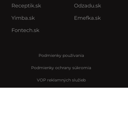
Receptik.sk
Odzadu.sk
Yimba.sk
Emefka.sk
Fontech.sk
Podmienky používania
Podmienky ochrany súkromia
VOP reklamných služieb
VOP predplatného
Archív VOP predplatného
Pravidlá Instagramovej súťaže