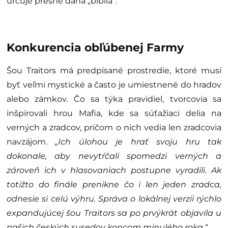
určuje presne daná „biblia“.
Konkurencia obľúbenej Farmy
Šou Traitors má predpísané prostredie, ktoré musí
byť veľmi mystické a často je umiestnené do hradov
alebo zámkov. Čo sa týka pravidiel, tvorcovia sa
inšpirovali hrou Mafia, kde sa súťažiaci delia na
verných a zradcov, pričom o nich vedia len zradcovia
navzájom.
„Ich úlohou je hrať svoju hru tak
dokonale, aby nevytŕčali spomedzi verných a
zároveň ich v hlasovaniach postupne vyradili. Ak
totižto do finále prenikne čo i len jeden zradca,
odnesie si celú výhru. Správa o lokálnej verzii rýchlo
expandujúcej šou Traitors sa po prvýkrát objavila u
našich českých susedov koncom minulého roka.“