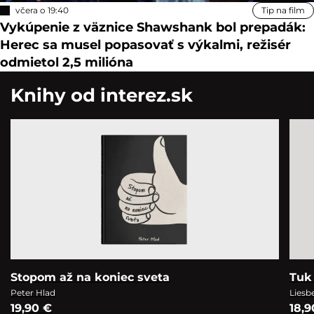
včera o 19:40
Tip na film
Vykúpenie z väznice Shawshank bol prepadák:
Herec sa musel popasovať s výkalmi, režisér
odmietol 2,5 milióna
Knihy od interez.sk
Stopom až na koniec sveta
Tuk 
Peter Hlad
Liesb
19,90 €
18,9