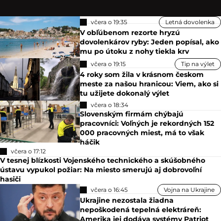
včera o 19:35
Letná dovolenka
V obľúbenom rezorte hryzú
dovolenkárov ryby: Jeden popísal, ako
mu po útoku z nohy tiekla krv
včera o 19:15
Tip na výlet
4 roky som žila v krásnom českom
meste za našou hranicou: Viem, ako si
tu užijete dokonalý výlet
včera o 18:34
Slovenským firmám chýbajú
pracovníci: Voľných je rekordných 152
000 pracovných miest, má to však
háčik
včera o 17:12
V tesnej blízkosti Vojenského technického a skúšobného
ústavu vypukol požiar: Na miesto smerujú aj dobrovoľní
hasiči
včera o 16:45
Vojna na Ukrajine
Ukrajine nezostala žiadna
nepoškodená tepelná elektráreň:
Amerika jej dodáva systémy Patriot