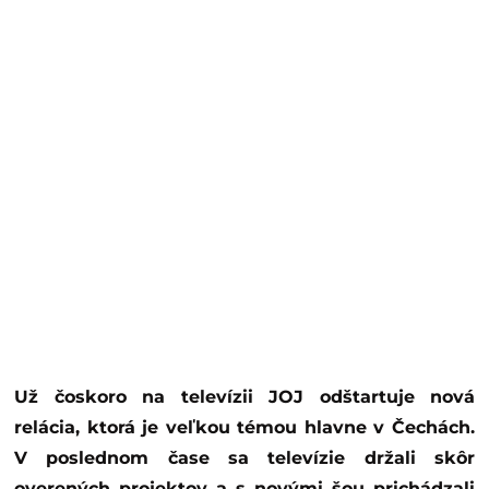
Už čoskoro na televízii JOJ odštartuje nová
relácia, ktorá je veľkou témou hlavne v Čechách.
V poslednom čase sa televízie držali skôr
overených projektov a s novými šou prichádzali