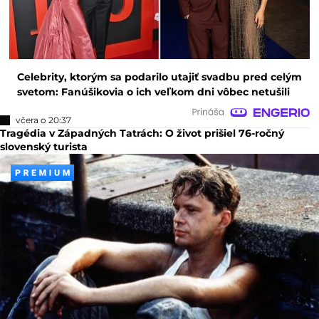
Celebrity, ktorým sa podarilo utajiť svadbu pred celým
svetom: Fanúšikovia o ich veľkom dni vôbec netušili
včera o 20:37
Tragédia v Západných Tatrách: O život prišiel 76-ročný
slovenský turista