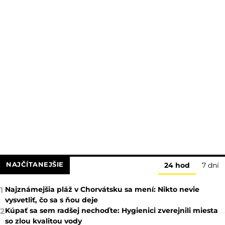
NAJČÍTANEJŠIE
24 hod
7 dní
Najznámejšia pláž v Chorvátsku sa mení: Nikto nevie
1
vysvetliť, čo sa s ňou deje
Kúpať sa sem radšej nechoďte: Hygienici zverejnili miesta
2
so zlou kvalitou vody