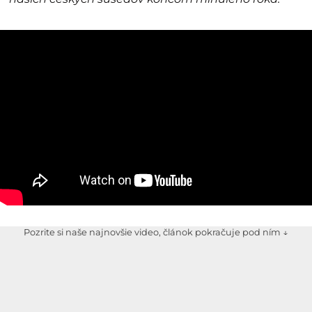
Pozrite si naše najnovšie video, článok pokračuje pod ním ↓