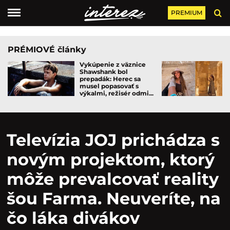
PREMIUM
PRÉMIOVÉ články
Vykúpenie z väznice
Shawshank bol
prepadák: Herec sa
musel popasovať s
výkalmi, režisér odmi...
Televízia JOJ prichádza s
novým projektom, ktorý
môže prevalcovať reality
šou Farma. Neuveríte, na
čo láka divákov