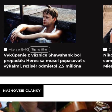
včera o 19:40
Tip na film
7.
Vykúpenie z väznice Shawshank bol
Nik
prepadák: Herec sa musel popasovať s
som 
výkalmi, režisér odmietol 2,5 milióna
Mie
NAJNOVŠIE ČLÁNKY