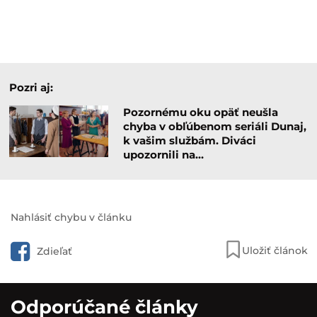
Pozri aj:
Pozornému oku opäť neušla
chyba v obľúbenom seriáli Dunaj,
k vašim službám. Diváci
upozornili na…
Nahlásiť chybu v článku
Uložiť článok
Zdieľať
Odporúčané články