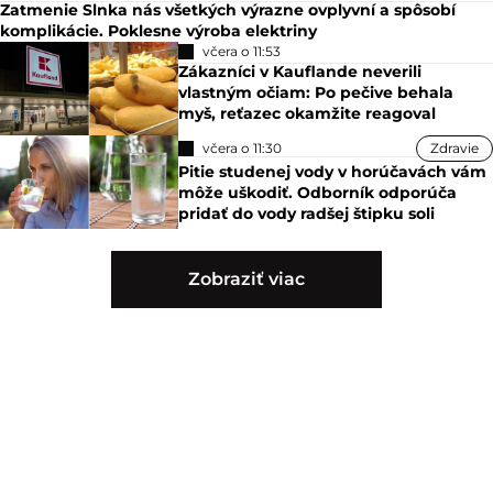
Zatmenie Slnka nás všetkých výrazne ovplyvní a spôsobí
komplikácie. Poklesne výroba elektriny
včera o 11:53
Zákazníci v Kauflande neverili
vlastným očiam: Po pečive behala
myš, reťazec okamžite reagoval
včera o 11:30
Zdravie
Pitie studenej vody v horúčavách vám
môže uškodiť. Odborník odporúča
pridať do vody radšej štipku soli
Zobraziť viac