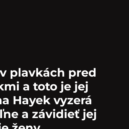
 v plavkách pred
mi a toto je jej
lma Hayek vyzerá
ľne a závidieť jej
ie ženy