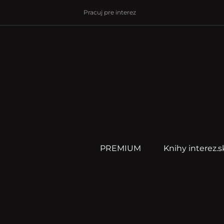
Pracuj pre interez
PREMIUM
Knihy interez.s