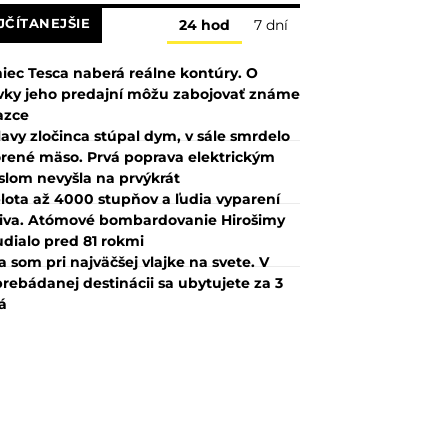
JČÍTANEJŠIE
24 hod
7 dní
iec Tesca naberá reálne kontúry. O
vky jeho predajní môžu zabojovať známe
azce
lavy zločinca stúpal dym, v sále smrdelo
rené mäso. Prvá poprava elektrickým
slom nevyšla na prvýkrát
lota až 4000 stupňov a ľudia vyparení
iva. Atómové bombardovanie Hirošimy
udialo pred 81 rokmi
a som pri najväčšej vlajke na svete. V
rebádanej destinácii sa ubytujete za 3
á