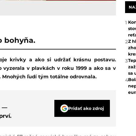
NA
Kon
1
sto
reť
o bohyňa.
Z h
2
zho
kre
Tep
3
zaž
 vyzerala v plavkách v roku 1999 a ako sa v
sa 
. Mnohých ľudí tým totálne odrovnala.
Bol
4
nep
eur
s —
Pridať ako zdroj
rví.