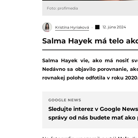
Foto: profimedia
12. júna 2024
Kristína Hyriaková
Salma Hayek má telo ak
Salma Hayek vie, ako má nosiť svoje krivky a ako si udržať krásnu postavu.
Nedávno sa objavilo porovnanie, ako
rovnakej polohe odfotila v roku 2020
GOOGLE NEWS
Sledujte interez v Google New
správy od nás budete mať ako p