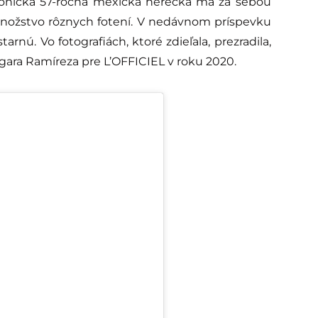
konická 57-ročná mexická herečka má za sebou
množstvo rôznych fotení. V nedávnom príspevku
arnú. Vo fotografiách, ktoré zdieľala, prezradila,
ara Ramíreza pre L’OFFICIEL v roku 2020.