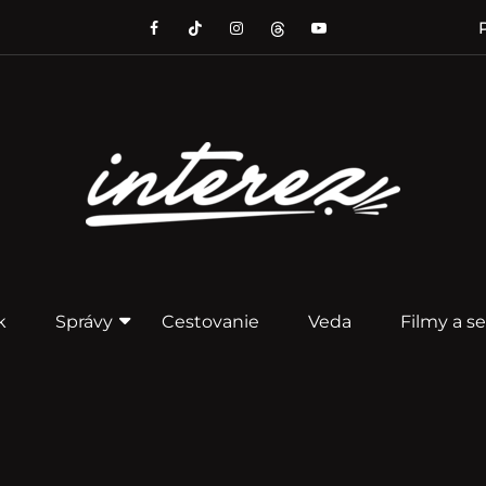
P
k
Správy
Cestovanie
Veda
Filmy a se