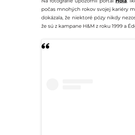
Na fotografie upozornil portál
Hola
. I
počas mnohých rokov svojej kariéry 
dokázala, že niektoré pózy nikdy nezost
že sú z kampane H&M z roku 1999 a Édg