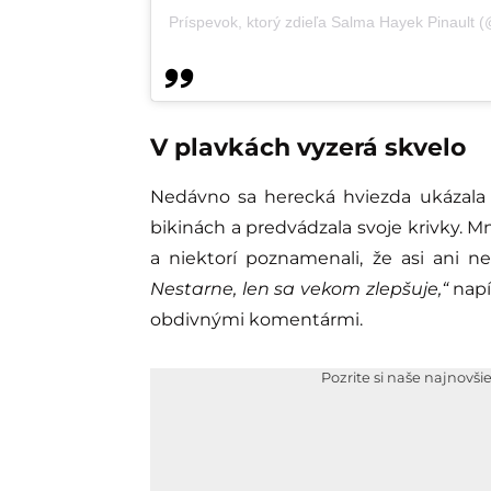
Príspevok, ktorý zdieľa Salma Hayek Pinault
V plavkách vyzerá skvelo
Nedávno sa herecká hviezda ukázala
bikinách a predvádzala svoje krivky. Mn
a niektorí poznamenali, že asi ani n
Nestarne, len sa vekom zlepšuje,“
napí
obdivnými komentármi.
Pozrite si naše najnovši