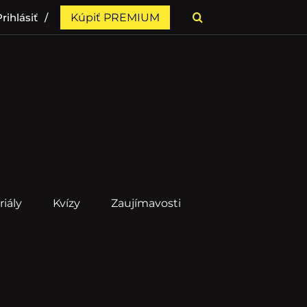
rihlásiť
Kúpiť PREMIUM
riály
Kvízy
Zaujímavosti