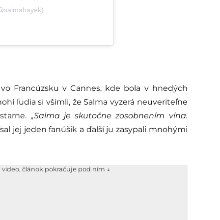
 (@salmahayek)
 vo Francúzsku v Cannes, kde bola v hnedých
ohí ľudia si všimli, že Salma vyzerá neuveriteľne
estarne.
„Salma je skutočne zosobnením vína.
sal jej jeden fanúšik a ďalší ju zasypali mnohými
e video, článok pokračuje pod ním ↓