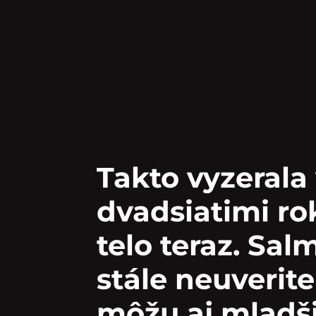
Takto vyzerala
dvadsiatimi rok
telo teraz. Sa
stále neuverite
môžu aj mladš