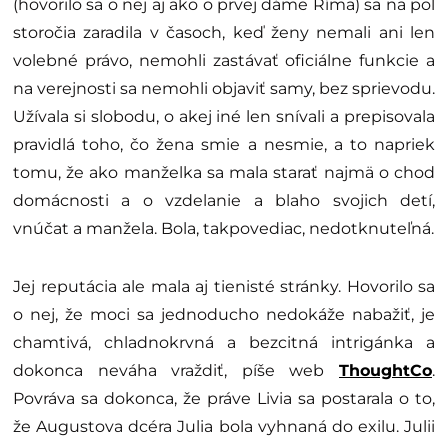
(hovorilo sa o nej aj ako o prvej dáme Ríma) sa na pol
storočia zaradila v časoch, keď ženy nemali ani len
volebné právo, nemohli zastávať oficiálne funkcie a
na verejnosti sa nemohli objaviť samy, bez sprievodu.
Užívala si slobodu, o akej iné len snívali a prepisovala
pravidlá toho, čo žena smie a nesmie, a to napriek
tomu, že ako manželka sa mala starať najmä o chod
domácnosti a o vzdelanie a blaho svojich detí,
vnúčat a manžela. Bola, takpovediac, nedotknuteľná.
Jej reputácia ale mala aj tienisté stránky. Hovorilo sa
o nej, že moci sa jednoducho nedokáže nabažiť, je
chamtivá, chladnokrvná a bezcitná intrigánka a
dokonca neváha vraždiť, píše web
ThoughtCo
.
Povráva sa dokonca, že práve Livia sa postarala o to,
že Augustova dcéra Julia bola vyhnaná do exilu. Julii