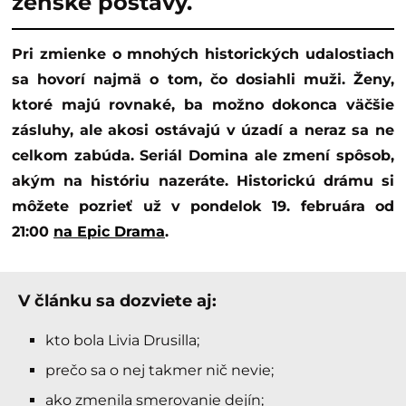
ženské postavy.
Pri zmienke o mnohých historických udalostiach
sa hovorí najmä o tom, čo dosiahli muži. Ženy,
ktoré majú rovnaké, ba možno dokonca väčšie
zásluhy, ale akosi ostávajú v úzadí a neraz sa ne
celkom zabúda. Seriál Domina ale zmení spôsob,
akým na históriu nazeráte. Historickú drámu si
môžete pozrieť už v pondelok 19. februára od
21:00
na Epic Drama
.
V článku sa dozviete aj:
kto bola Livia Drusilla;
prečo sa o nej takmer nič nevie;
ako zmenila smerovanie dejín;