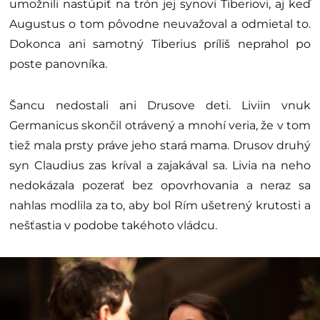
umožnili nastúpiť na trón jej synovi Tiberiovi, aj keď
Augustus o tom pôvodne neuvažoval a odmietal to.
Dokonca ani samotný Tiberius príliš neprahol po
poste panovníka.
Šancu nedostali ani Drusove deti. Liviin vnuk
Germanicus skončil otrávený a mnohí veria, že v tom
tiež mala prsty práve jeho stará mama. Drusov druhý
syn Claudius zas kríval a zajakával sa. Livia na neho
nedokázala pozerať bez opovrhovania a neraz sa
nahlas modlila za to, aby bol Rím ušetrený krutosti a
nešťastia v podobe takéhoto vládcu.