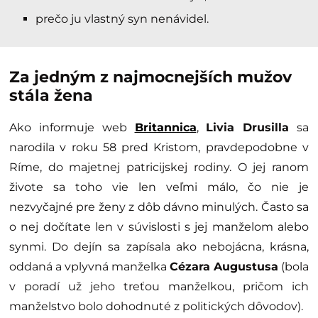
prečo ju vlastný syn nenávidel.
Za jedným z najmocnejších mužov
stála žena
Ako informuje web
Britannica
,
Livia Drusilla
sa
narodila v roku 58 pred Kristom, pravdepodobne v
Ríme, do majetnej patricijskej rodiny. O jej ranom
živote sa toho vie len veľmi málo, čo nie je
nezvyčajné pre ženy z dôb dávno minulých. Často sa
o nej dočítate len v súvislosti s jej manželom alebo
synmi. Do dejín sa zapísala ako nebojácna, krásna,
oddaná a vplyvná manželka
Cézara Augustusa
(bola
v poradí už jeho treťou manželkou, pričom ich
manželstvo bolo dohodnuté z politických dôvodov).