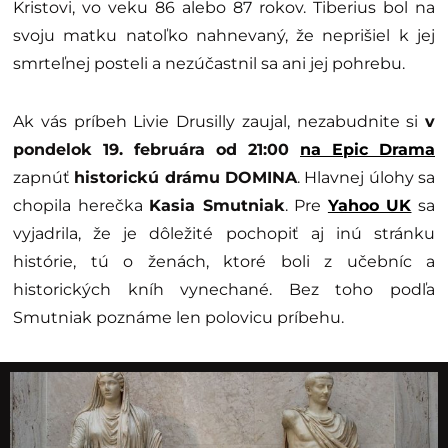
Kristovi, vo veku 86 alebo 87 rokov. Tiberius bol na
svoju matku natoľko nahnevaný, že neprišiel k jej
smrteľnej posteli a nezúčastnil sa ani jej pohrebu.
Ak vás príbeh Livie Drusilly zaujal, nezabudnite si
v
pondelok 19. februára od 21:00
na Epic Drama
zapnúť
historickú drámu DOMINA
. Hlavnej úlohy sa
chopila herečka
Kasia Smutniak
. Pre
Yahoo UK
sa
vyjadrila, že je dôležité pochopiť aj inú stránku
histórie, tú o ženách, ktoré boli z učebníc a
historických kníh vynechané. Bez toho podľa
Smutniak poznáme len polovicu príbehu.