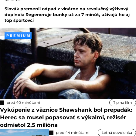
Slovák premenil odpad z vinárne na revolučný výživový
doplnok: Regeneruje bunky už za 7 minút, užívajú ho aj
top športovci
pred 40 minútami
Tip na film
Vykúpenie z väznice Shawshank bol prepadák:
Herec sa musel popasovať s výkalmi, režisér
odmietol 2,5 milióna
pred 44 minútami
Letná dovolenka