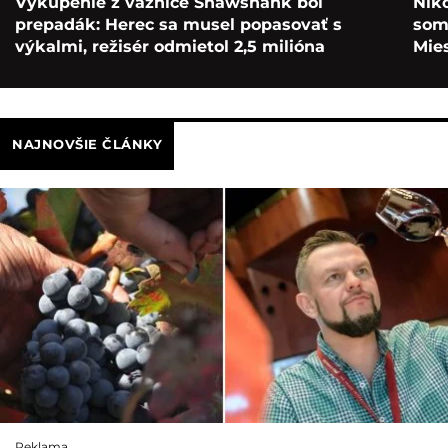
Vykúpenie z väznice Shawshank bol
Nik
prepadák: Herec sa musel popasovať s
som 
výkalmi, režisér odmietol 2,5 milióna
Mie
NAJNOVŠIE ČLÁNKY
Reklama