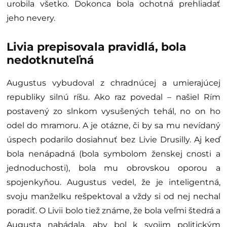
urobila všetko. Dokonca bola ochotná prehliadať
jeho nevery.
Livia prepisovala pravidlá, bola
nedotknuteľná
Augustus vybudoval z chradnúcej a umierajúcej
republiky silnú ríšu. Ako raz povedal – našiel Rím
postavený zo slnkom vysušených tehál, no on ho
odel do mramoru. A je otázne, či by sa mu nevídaný
úspech podarilo dosiahnuť bez Livie Drusilly. Aj keď
bola nenápadná (bola symbolom ženskej cnosti a
jednoduchosti), bola mu obrovskou oporou a
spojenkyňou. Augustus vedel, že je inteligentná,
svoju manželku rešpektoval a vždy si od nej nechal
poradiť. O Livii bolo tiež známe, že bola veľmi štedrá a
Augusta nabádala, aby bol k svojim politickým