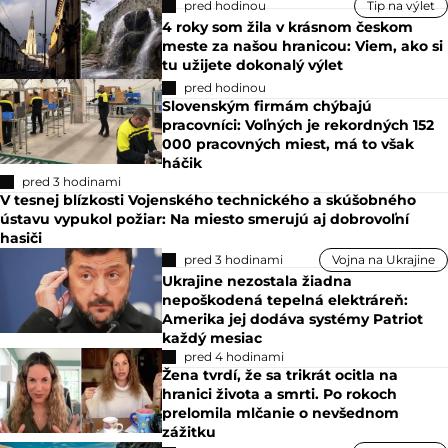
pred hodinou
Tip na výlet
4 roky som žila v krásnom českom
meste za našou hranicou: Viem, ako si
tu užijete dokonalý výlet
pred hodinou
Slovenským firmám chýbajú
pracovníci: Voľných je rekordných 152
000 pracovných miest, má to však
háčik
pred 3 hodinami
V tesnej blízkosti Vojenského technického a skúšobného
ústavu vypukol požiar: Na miesto smerujú aj dobrovoľní
hasiči
pred 3 hodinami
Vojna na Ukrajine
Ukrajine nezostala žiadna
nepoškodená tepelná elektráreň:
Amerika jej dodáva systémy Patriot
každý mesiac
pred 4 hodinami
Žena tvrdí, že sa trikrát ocitla na
hranici života a smrti. Po rokoch
prelomila mlčanie o nevšednom
zážitku