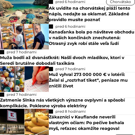
pred 6 hodinami
Chorvátsko
Ak uvidíte na chorvátskej pláži tento
nápis, nedajte sa oklamať. Základné
pravidlo musíte poznať
pred 6 hodinami
Kanaďanka bola po návšteve obchodu
v našich končinách znechutená:
Otrasný zvyk robí stále veľa ľudí
pred 7 hodinami
Muža bodli až dvanásťkrát: Našli dvoch mladíkov, ktorí v
Seredi brutálne dobodali taxikára
pred 7 hodinami
Muž vyhral 273 000 000 € v lotérii:
Želal si „roztrhať tiket“, peniaze mu
zničili život
pred 7 hodinami
Zatmenie Slnka nás všetkých výrazne ovplyvní a spôsobí
komplikácie. Poklesne výroba elektriny
pred 8 hodinami
Zákazníci v Kauflande neverili
vlastným očiam: Po pečive behala
myš, reťazec okamžite reagoval