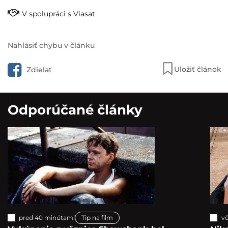
V spolupráci s Viasat
Nahlásiť chybu v článku
Uložiť článok
Zdieľať
Odporúčané články
pred 40 minútami
Tip na film
vč