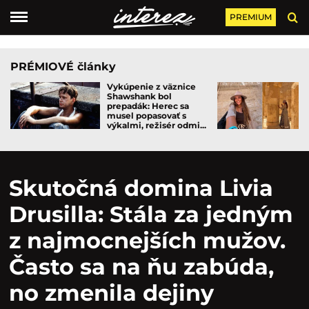
PREMIUM
PRÉMIOVÉ články
Vykúpenie z väznice
Shawshank bol
prepadák: Herec sa
musel popasovať s
výkalmi, režisér odmi...
Skutočná domina Livia
Drusilla: Stála za jedným
z najmocnejších mužov.
Často sa na ňu zabúda,
no zmenila dejiny