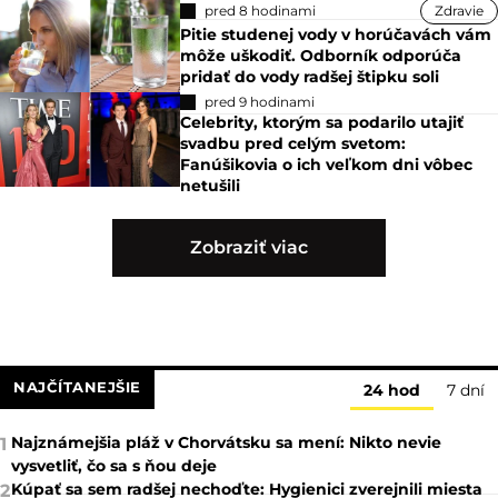
pred 8 hodinami
Zdravie
Pitie studenej vody v horúčavách vám
môže uškodiť. Odborník odporúča
pridať do vody radšej štipku soli
pred 9 hodinami
Celebrity, ktorým sa podarilo utajiť
svadbu pred celým svetom:
Fanúšikovia o ich veľkom dni vôbec
netušili
Zobraziť viac
NAJČÍTANEJŠIE
24 hod
7 dní
Najznámejšia pláž v Chorvátsku sa mení: Nikto nevie
1
vysvetliť, čo sa s ňou deje
Kúpať sa sem radšej nechoďte: Hygienici zverejnili miesta
2