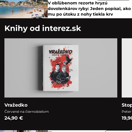
V obľúbenom rezorte hryzú
dovolenkárov ryby: Jeden popísal, ako
mu po útoku z nohy tiekla krv
Knihy od interez.sk
Vražedko
Sto
Červené na čiernobielom
Peter
24,90 €
19,9