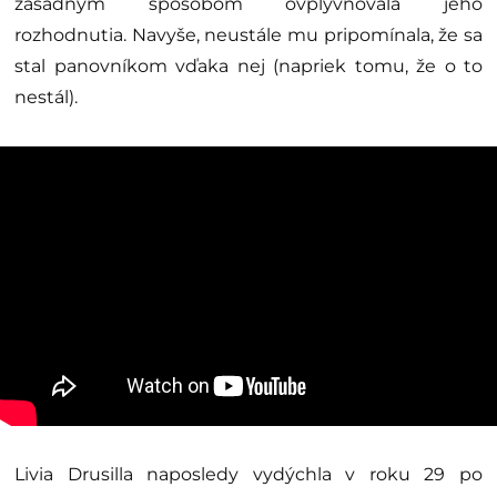
zásadným spôsobom ovplyvňovala jeho
rozhodnutia. Navyše, neustále mu pripomínala, že sa
stal panovníkom vďaka nej (napriek tomu, že o to
nestál).
Livia Drusilla naposledy vydýchla v roku 29 po