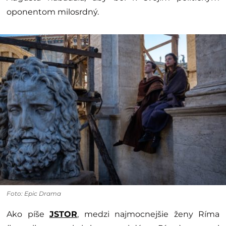
oponentom milosrdný.
Foto: Epic Drama
Ako píše
JSTOR
, medzi najmocnejšie ženy Ríma