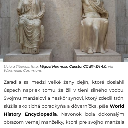
Livia a Tiberius, foto:
Miguel Hermoso Cuesta
,
CC BY-SA 4.0
, via
Wikimedia Commons
Zaradila sa medzi veľké ženy dejín, ktoré dosiahli
úspech napriek tomu, že žili v tieni silného vodcu.
Svojmu manželovi a neskôr synovi, ktorý zdedil trón,
slúžila ako tichá poradkyňa a dôverníčka, píše
World
History Encyclopedia
. Navonok bola dokonalým
obrazom vernej manželky, ktorá pre svojho manžela