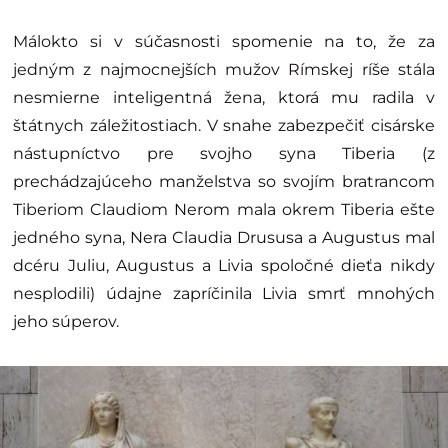
Málokto si v súčasnosti spomenie na to, že za
jedným z najmocnejších mužov Rímskej ríše stála
nesmierne inteligentná žena, ktorá mu radila v
štátnych záležitostiach. V snahe zabezpečiť cisárske
nástupníctvo pre svojho syna Tiberia (z
prechádzajúceho manželstva so svojím bratrancom
Tiberiom Claudiom Nerom mala okrem Tiberia ešte
jedného syna, Nera Claudia Drususa a Augustus mal
dcéru Juliu, Augustus a Livia spoločné dieťa nikdy
nesplodili) údajne zapríčinila Livia smrť mnohých
jeho súperov.