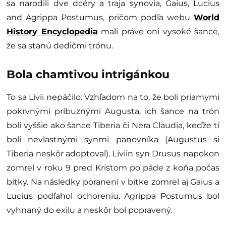
sa narodili dve dcéry a traja synovia, Gaius, Lucius
and Agrippa Postumus, pričom podľa webu
World
History
Encyclopedia
mali práve oni vysoké šance,
že sa stanú dedičmi trónu.
Bola chamtivou intrigánkou
To sa Livii nepáčilo. Vzhľadom na to, že boli priamymi
pokrvnými príbuznými Augusta, ich šance na trón
boli vyššie ako šance Tiberia či Nera Claudia, keďže tí
boli nevlastnými synmi panovníka (Augustus si
Tiberia neskôr adoptoval). Liviin syn Drusus napokon
zomrel v roku 9 pred Kristom po páde z koňa počas
bitky. Na následky poranení v bitke zomrel aj Gaius a
Lucius podľahol ochoreniu. Agrippa Postumus bol
vyhnaný do exilu a neskôr bol popravený.