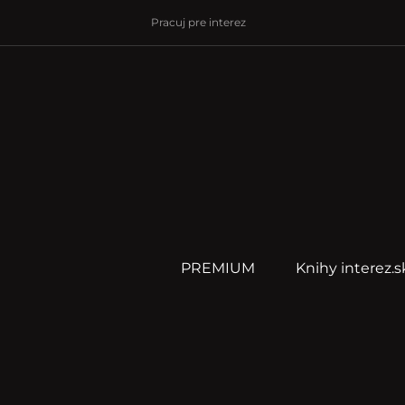
Pracuj pre interez
PREMIUM
Knihy interez.s