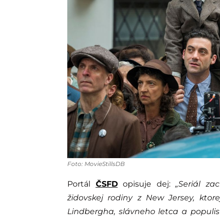
Foto: MovieStillsDB
Portál
ČSFD
opisuje dej:
„Seriál z
židovskej rodiny z New Jersey, ktore
Lindbergha, slávneho letca a populis