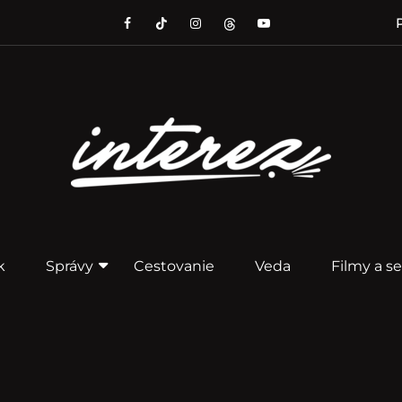
P
k
Správy
Cestovanie
Veda
Filmy a se