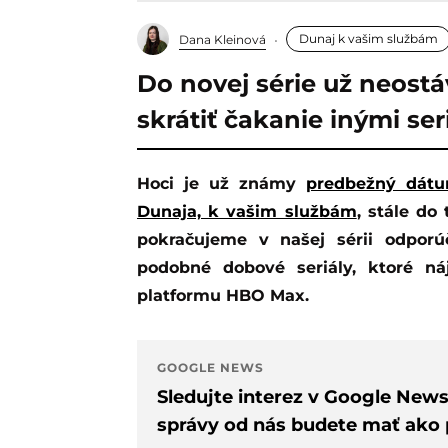
Dunaj k vašim službám
Dana Kleinová
Do novej série už neostá
skrátiť čakanie inými ser
Hoci je už známy
predbežný dátum
Dunaja, k vašim službám
, stále do
pokračujeme v našej sérii odpor
podobné dobové seriály, ktoré n
platformu HBO Max.
GOOGLE NEWS
Sledujte interez v Google New
správy od nás budete mať ako p