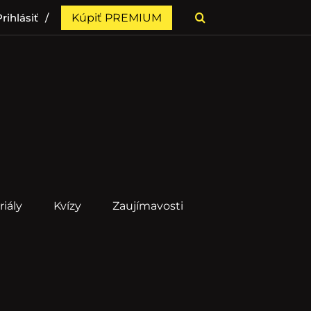
rihlásiť
Kúpiť PREMIUM
riály
Kvízy
Zaujímavosti