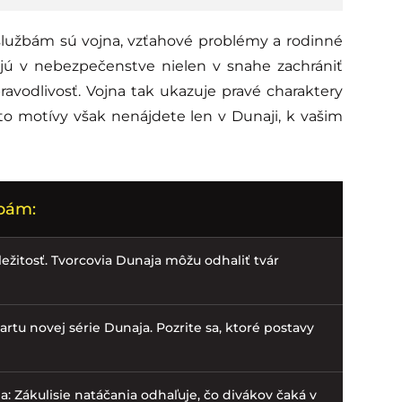
lužbám sú vojna, vzťahové problémy a rodinné
ajú v nebezpečenstve nielen v snahe zachrániť
pravodlivosť. Vojna tak ukazuje pravé charaktery
ieto motívy však nenájdete len v Dunaji, k vašim
žbám:
ležitosť. Tvorcovia Dunaja môžu odhaliť tvár
tu novej série Dunaja. Pozrite sa, ktoré postavy
a: Zákulisie natáčania odhaľuje, čo divákov čaká v