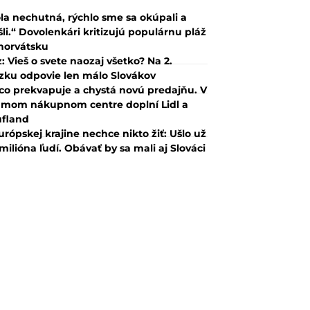
la nechutná, rýchlo sme sa okúpali a
šli.“ Dovolenkári kritizujú populárnu pláž
horvátsku
z: Vieš o svete naozaj všetko? Na 2.
zku odpovie len málo Slovákov
co prekvapuje a chystá novú predajňu. V
mom nákupnom centre doplní Lidl a
fland
urópskej krajine nechce nikto žiť: Ušlo už
 milióna ľudí. Obávať by sa mali aj Slováci