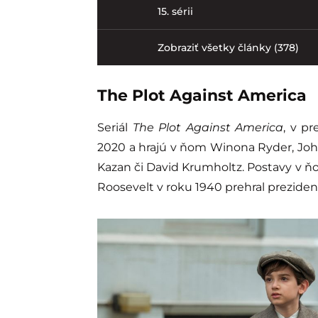
15. sérii
Zobraziť všetky články (378)
The Plot Against America
Seriál
The Plot Against America
, v p
2020 a hrajú v ňom Winona Ryder, Joh
Kazan či David Krumholtz. Postavy v ňom 
Roosevelt v roku 1940 prehral preziden