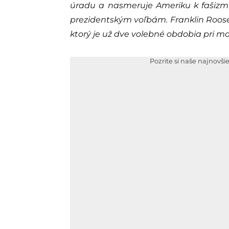
úradu a nasmeruje Ameriku k fašizmu
prezidentským voľbám. Franklin Roosev
ktorý je už dve volebné obdobia pri mo
Pozrite si naše najnovši