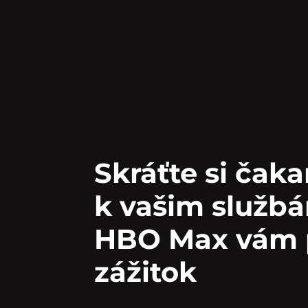
Skráťte si čak
k vašim službám
HBO Max vám 
zážitok