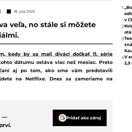
„Bo
1
18. júla 2025
odi
v C
va veľa, no stále si môžete
Kví
2
otá
iálmi.
Tes
3
zná
Kau
, kedy by sa mali diváci dočkať 11. série
V e
4
 tohto dátumu ostáva viac než mesiac. Preto
2,5
účaní aj po tom, ako sme vám predstavili
ájdete na Netflixe. Dnes sa zameriame na
s —
Pridať ako zdroj
rví.