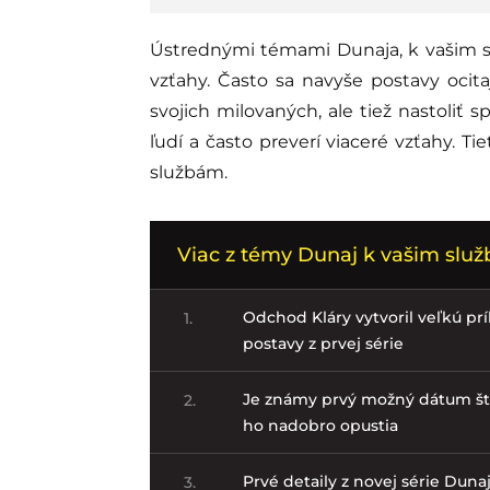
Ústrednými témami Dunaja, k vašim s
vzťahy. Často sa navyše postavy ocit
svojich milovaných, ale tiež nastoliť s
ľudí a často preverí viaceré vzťahy. T
službám.
Viac z témy Dunaj k vašim slu
Odchod Kláry vytvoril veľkú prí
1.
postavy z prvej série
Je známy prvý možný dátum štar
2.
ho nadobro opustia
Prvé detaily z novej série Dunaj
3.