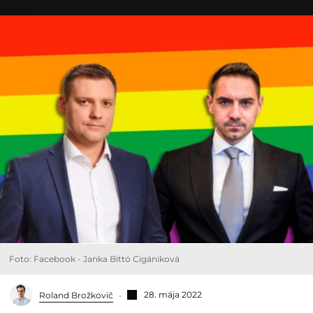
Foto: Facebook - Janka Bittó Cigániková
28. mája 2022
Roland Brožkovič