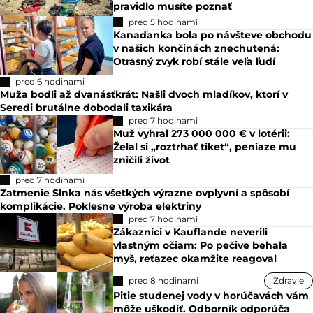
pravidlo musíte poznať
pred 5 hodinami
Kanaďanka bola po návšteve obchodu
v našich končinách znechutená:
Otrasný zvyk robí stále veľa ľudí
pred 6 hodinami
Muža bodli až dvanásťkrát: Našli dvoch mladíkov, ktorí v
Seredi brutálne dobodali taxikára
pred 7 hodinami
Muž vyhral 273 000 000 € v lotérii:
Želal si „roztrhať tiket“, peniaze mu
zničili život
pred 7 hodinami
Zatmenie Slnka nás všetkých výrazne ovplyvní a spôsobí
komplikácie. Poklesne výroba elektriny
pred 7 hodinami
Zákazníci v Kauflande neverili
vlastným očiam: Po pečive behala
myš, reťazec okamžite reagoval
pred 8 hodinami
Zdravie
Pitie studenej vody v horúčavách vám
môže uškodiť. Odborník odporúča