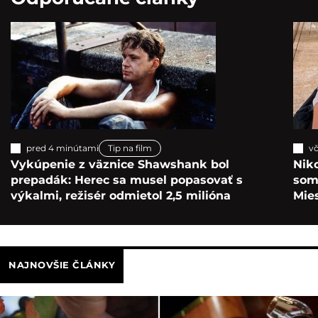
pred 4 minútami
Tip na film
vč
Vykúpenie z väznice Shawshank bol
Nik
prepadák: Herec sa musel popasovať s
som 
výkalmi, režisér odmietol 2,5 milióna
Mie
NAJNOVŠIE ČLÁNKY