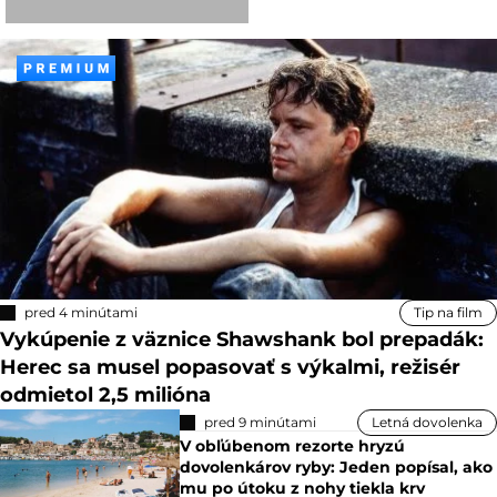
pred 4 minútami
Tip na film
Vykúpenie z väznice Shawshank bol prepadák:
Herec sa musel popasovať s výkalmi, režisér
odmietol 2,5 milióna
pred 9 minútami
Letná dovolenka
V obľúbenom rezorte hryzú
dovolenkárov ryby: Jeden popísal, ako
mu po útoku z nohy tiekla krv