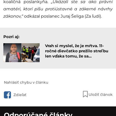
koaličná poslankyňa.
„Ukázali ste sa ako právni
amatéri, ktorí píšu protiústavné a zákerné návrhy
zákonov,“
odkázal poslanec Juraj Šeliga (Za ľudí).
Pozri aj:
Vrah si myslel, že je mŕtva. 11-
ročné dievčatko prežilo streľbu
len vďaka tomu, že sa…
Nahlásiť chybu v článku
Uložiť článok
Zdieľať
Odporúčané články