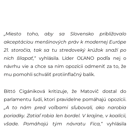
„Miesto toho, aby sa Slovensko približovalo
akceptáciou menšinových práv k modernej Európe
21. storočia, tak sa tu stredoveký krúžok snaží po
nich šliapať,“
vyhlásila. Líder OĽANO podľa nej o
návrhu vie a chce sa ním opozícii odmeniť za to, že
mu pomohli schváliť protiinflačný balík.
Bittó Cigániková kritizuje, že Matovič dostal do
parlamentu ľudí, ktorí pravidelne pomáhajú opozícii.
„A to nám pred voľbami sľubovali, ako narobia
poriadky. Zatiaľ robia len bordel. V krajine, v koalícii,
všade. Pomáhajú tým návratu Fica,“
vyhlásila