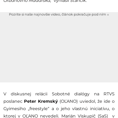
Orbánovho Maďarska,“
vyhlásil Stančík.
Pozrite si naše najnovšie video, článok pokračuje pod ním ↓
V diskusnej relácii Sobotné dialógy na RTVS
poslanec
Peter Kremský
(OĽANO) uviedol, že ide o
Gyimesiho „freestyle“ a o jeho vlastnú iniciatívu, o
ktorej v OĽANO nevedeli. Marián Viskupič (SaS) v