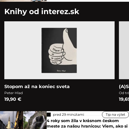
Knihy od interez.sk
Stopom až na koniec sveta
(A)S
Peter Hlad
Od tr
19,90 €
19,6
pred 29 minútami
Tip na výlet
4 roky som žila v krásnom českom
meste za našou hranicou: Viem, ako si