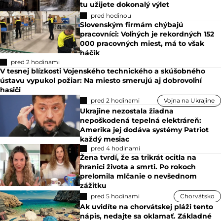
tu užijete dokonalý výlet
pred hodinou
Slovenským firmám chýbajú
pracovníci: Voľných je rekordných 152
000 pracovných miest, má to však
háčik
pred 2 hodinami
V tesnej blízkosti Vojenského technického a skúšobného
ústavu vypukol požiar: Na miesto smerujú aj dobrovoľní
hasiči
pred 2 hodinami
Vojna na Ukrajine
Ukrajine nezostala žiadna
nepoškodená tepelná elektráreň:
Amerika jej dodáva systémy Patriot
každý mesiac
pred 4 hodinami
Žena tvrdí, že sa trikrát ocitla na
hranici života a smrti. Po rokoch
prelomila mlčanie o nevšednom
zážitku
pred 5 hodinami
Chorvátsko
Ak uvidíte na chorvátskej pláži tento
nápis, nedajte sa oklamať. Základné