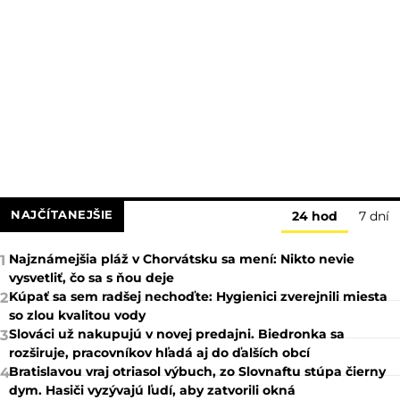
NAJČÍTANEJŠIE
24 hod
7 dní
Najznámejšia pláž v Chorvátsku sa mení: Nikto nevie
1
vysvetliť, čo sa s ňou deje
Kúpať sa sem radšej nechoďte: Hygienici zverejnili miesta
2
so zlou kvalitou vody
Slováci už nakupujú v novej predajni. Biedronka sa
3
rozširuje, pracovníkov hľadá aj do ďalších obcí
Bratislavou vraj otriasol výbuch, zo Slovnaftu stúpa čierny
4
dym. Hasiči vyzývajú ľudí, aby zatvorili okná