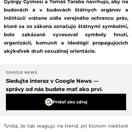
György Gyimesi a Tomáš Taraba navrhujú, aby na
budovách a v budovách štátnych orgánov a
inštitúcií vrátane sídla verejného ochrancu práv,
ktoré sa zo zákona označujú štátnymi symbolmi,
bolo zakázané vyvesovať symboly hnutí,
organizácií, komunít a ideológií propagujúcich
akýkoľvek druh sexuálnej orientácie.
GOOGLE NEWS
Sledujte interez v Google News —
správy od nás budete mať ako prví.
Pridať ako zdroj
Tvrdia, že tak reagujú na trend, pri ktorom niektoré