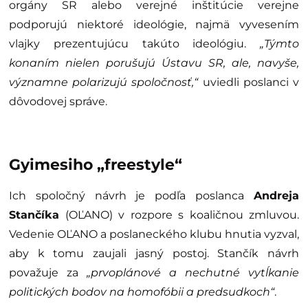
orgány SR alebo verejné inštitúcie verejne
podporujú niektoré ideológie, najmä vyvesením
vlajky prezentujúcu takúto ideológiu.
„Týmto
konaním nielen porušujú Ústavu SR, ale, navyše,
významne polarizujú spoločnosť,“
uviedli poslanci v
dôvodovej správe.
Gyimesiho „freestyle“
Ich spoločný návrh je podľa poslanca
Andreja
Stančíka
(OĽANO) v rozpore s koaličnou zmluvou.
Vedenie OĽANO a poslaneckého klubu hnutia vyzval,
aby k tomu zaujali jasný postoj. Stančík návrh
považuje za
„prvoplánové a nechutné vytĺkanie
politických bodov na homofóbii a predsudkoch“
.