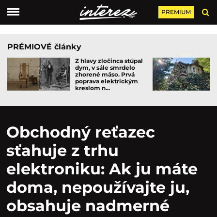
PREMIUM
PRÉMIOVÉ články
Z hlavy zločinca stúpal
dym, v sále smrdelo
zhorené mäso. Prvá
poprava elektrickým
kreslom n...
Obchodný reťazec
sťahuje z trhu
elektroniku: Ak ju máte
doma, nepoužívajte ju,
obsahuje nadmerné