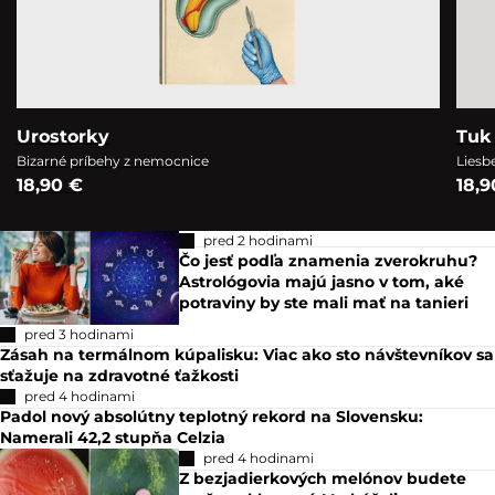
Urostorky
Tuk 
Bizarné príbehy z nemocnice
Liesb
18,90 €
18,9
pred 2 hodinami
Čo jesť podľa znamenia zverokruhu?
Astrológovia majú jasno v tom, aké
potraviny by ste mali mať na tanieri
pred 3 hodinami
Zásah na termálnom kúpalisku: Viac ako sto návštevníkov sa
sťažuje na zdravotné ťažkosti
pred 4 hodinami
Padol nový absolútny teplotný rekord na Slovensku:
Namerali 42,2 stupňa Celzia
pred 4 hodinami
Z bezjadierkových melónov budete