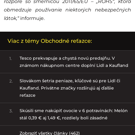
rozpore so smernicou 2011/65/EÚ – „ROHS“, ktorá
obmedzuje používanie niektorých nebezpečných
látok,“
informuje.
Viac z témy Obchodné reťazce:
Tesco prekvapuje a chystá novú predajňu. V
1.
známom nákupnom centre doplní Lidl a Kaufland
Slovákom šetria peniaze, kľúčové sú pre Lidl či
2.
Kaufland. Privátne značky rozširujú aj ďalšie
reťazce
Skúsili sme nakúpiť ovocie v 6 potravinách: Melón
3.
stál 0,39 € aj 1,49 €, rozdiely boli zásadné
Zobraziť všetky články (462)