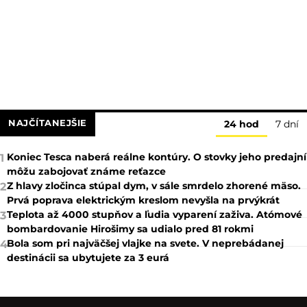
NAJČÍTANEJŠIE
24 hod
7 dní
Koniec Tesca naberá reálne kontúry. O stovky jeho predajní
1
môžu zabojovať známe reťazce
Z hlavy zločinca stúpal dym, v sále smrdelo zhorené mäso.
2
Prvá poprava elektrickým kreslom nevyšla na prvýkrát
Teplota až 4000 stupňov a ľudia vyparení zaživa. Atómové
3
bombardovanie Hirošimy sa udialo pred 81 rokmi
Bola som pri najväčšej vlajke na svete. V neprebádanej
4
destinácii sa ubytujete za 3 eurá