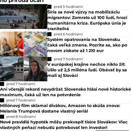
no príroda očarí
pred 5 hodinami
Šíria sa nové výzvy na mobilizáciu
migrantov: Zomrelo už 100 ľudí, hrozí
humanitárna kríza. Európska únia je
zraniteľná
pred 6 hodinami
Systém opatrovania na Slovensku
čaká veľká zmena. Pozrite sa, ako po
novom získate až 1 210 eur
pred 7 hodinami
V európskej krajine nechce nikto žiť:
Ušlo už 2,5 milióna ľudí. Obávať by sa
mali aj Slováci
pred 7 hodinami
Ani včerajší rekord nevydržal: Slovensko hlási nové historické
maximum, čaká už len na potvrdenie
pred 7 hodinami
Miliónový film sklamal divákov, Amazon to skúša znova:
Melania Trumpová dostane vlastný seriál
pred 8 hodinami
Nové pravidlá hypoték môžu prekvapiť tisíce Slovákov: Viac
vlastných peňazí nebudú potrebovať len investori