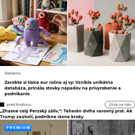
Reklama
Zarobte si tisíce eur ročne aj vy: Vznikla unikátna
databáza, prináša stovky nápadov na privyrobenie a
podnikanie
pred hodinou
Útok na Irán
„Zhasne celý Perzský záliv,“: Teherán dvíha varovný prst. Ak
Trump zaútočí, podnikne rázne kroky