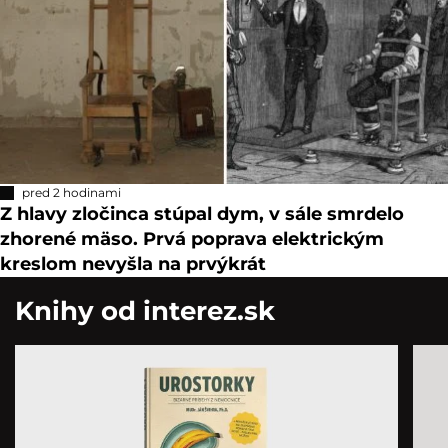
pred 2 hodinami
Z hlavy zločinca stúpal dym, v sále smrdelo
zhorené mäso. Prvá poprava elektrickým
kreslom nevyšla na prvýkrát
Knihy od interez.sk