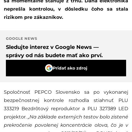
sa momentálne sťahuje z trhu. Daná elektronika
neprešla kontrolou, v dôsledku čoho sa stala
rizikom pre zákazníkov.
GOOGLE NEWS
Sledujte interez v Google News —
správy od nás budete mať ako prví.
Pridať ako zdroj
Spoločnosť PEPCO Slovensko sa po vykonanej
bezpečnostnej kontrole rozhodla stiahnuť PLU
333219 Bezdrôtový reproduktor a PLU 327389 LED
projektor.
,,Na základe externých testov bolo zistené
prekročenie povolenej koncentrácie olova, čo je v