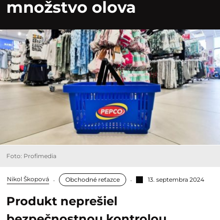
množstvo olova
Foto: Profimedia
Nikol Škopová
Obchodné reťazce
13. septembra 2024
Produkt neprešiel
bezpečnostnou kontrolou.