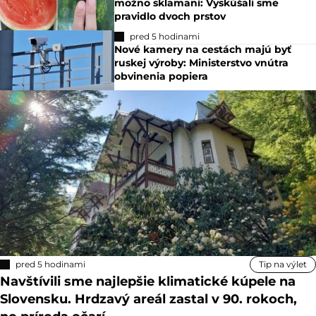
možno sklamaní: Vyskúšali sme
pravidlo dvoch prstov
pred 5 hodinami
Nové kamery na cestách majú byť
ruskej výroby: Ministerstvo vnútra
obvinenia popiera
pred 5 hodinami
Tip na výlet
Navštívili sme najlepšie klimatické kúpele na
Slovensku. Hrdzavý areál zastal v 90. rokoch,