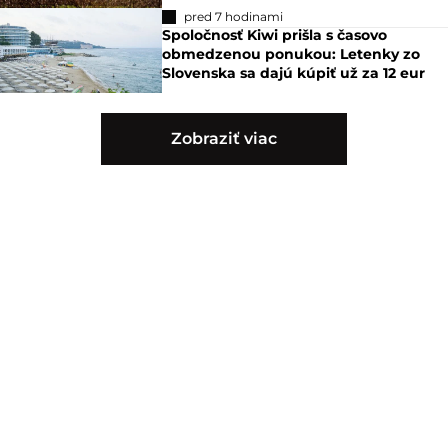
pred 7 hodinami
Spoločnosť Kiwi prišla s časovo
obmedzenou ponukou: Letenky zo
Slovenska sa dajú kúpiť už za 12 eur
Zobraziť viac