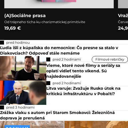
(A)Sociálne prasa
Vra
Od trápneho ticha ku charizmatickej primitivite
Červe
19,69 €
24,
pred hodinou
Ľudia išli z kúpaliska do nemocnice: Čo presne sa stalo v
Diakovciach? Odpoveď stále nemáme
pred 2 hodinami
Filmové rebríčky
Vieme, ktoré nové filmy a seriály sa
oplatí vidieť tento víkend. Sú
najsledovanejšie
pred 2 hodinami
Litva varuje: Zvažuje Rusko útok na
kritickú infraštruktúru v Pobaltí?
pred 3 hodinami
Zrážka vlaku s autom pri Starom Smokovci: Železničná
doprava je prerušená