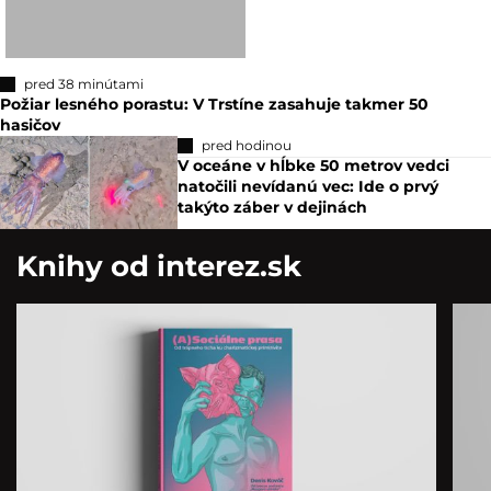
pred 38 minútami
Požiar lesného porastu: V Trstíne zasahuje takmer 50
hasičov
pred hodinou
V oceáne v hĺbke 50 metrov vedci
natočili nevídanú vec: Ide o prvý
takýto záber v dejinách
Knihy od interez.sk