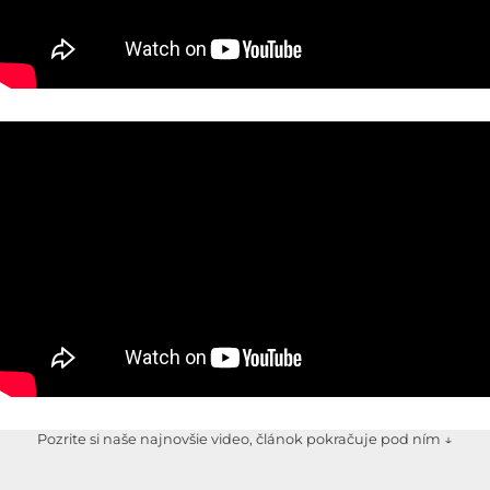
Pozrite si naše najnovšie video, článok pokračuje pod ním ↓