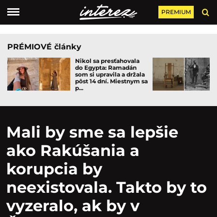
PREMIUM
PRÉMIOVÉ články
Nikol sa presťahovala
do Egypta: Ramadán
som si upravila a držala
pôst 14 dní. Miestnym sa
p...
Mali by sme sa lepšie
ako Rakúšania a
korupcia by
neexistovala. Takto by to
vyzeralo, ak by v