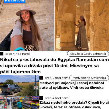
pred 4 hodinami
Slováci a Česi v zahraničí
Nikol sa presťahovala do Egypta: Ramadán som
si upravila a držala pôst 14 dní. Miestnym sa
páči tajomno žien
pred 4 hodinami
Medvede na Slovensku
Medveď pri Rajeckej Lesnej naháňal
auto aj cyklistov. Viniť treba človeka
pred 4 hodinami
Zákaz nedeľného predaja? Chceli ho aj
Slováci, teraz sa otriasa v Rakúsku,