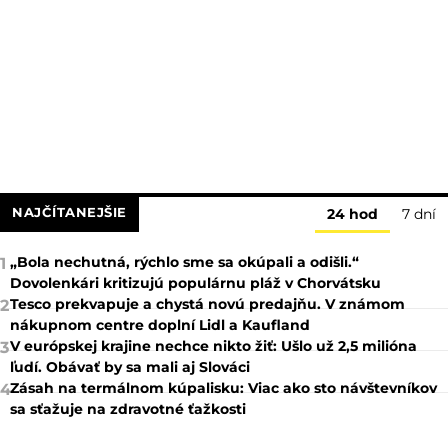
NAJČÍTANEJŠIE
24 hod
7 dní
„Bola nechutná, rýchlo sme sa okúpali a odišli.“
1
Dovolenkári kritizujú populárnu pláž v Chorvátsku
Tesco prekvapuje a chystá novú predajňu. V známom
2
nákupnom centre doplní Lidl a Kaufland
V európskej krajine nechce nikto žiť: Ušlo už 2,5 milióna
3
ľudí. Obávať by sa mali aj Slováci
Zásah na termálnom kúpalisku: Viac ako sto návštevníkov
4
sa sťažuje na zdravotné ťažkosti