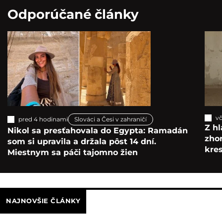
Odporúčané články
vč
pred 4 hodinami
Slováci a Česi v zahraničí
Z hl
Nikol sa presťahovala do Egypta: Ramadán
zho
som si upravila a držala pôst 14 dní.
kre
Miestnym sa páči tajomno žien
NAJNOVŠIE ČLÁNKY