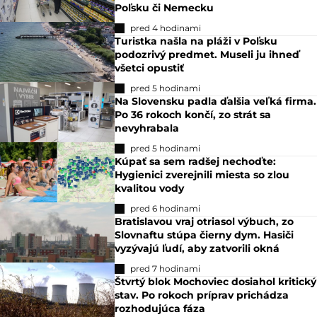
Poľsku či Nemecku
pred 4 hodinami
Turistka našla na pláži v Poľsku
podozrivý predmet. Museli ju ihneď
všetci opustiť
pred 5 hodinami
Na Slovensku padla ďalšia veľká firma.
Po 36 rokoch končí, zo strát sa
nevyhrabala
pred 5 hodinami
Kúpať sa sem radšej nechoďte:
Hygienici zverejnili miesta so zlou
kvalitou vody
pred 6 hodinami
Bratislavou vraj otriasol výbuch, zo
Slovnaftu stúpa čierny dym. Hasiči
vyzývajú ľudí, aby zatvorili okná
pred 7 hodinami
Štvrtý blok Mochoviec dosiahol kritický
stav. Po rokoch príprav prichádza
rozhodujúca fáza