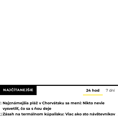
NAJČÍTANEJŠIE
24 hod
7 dní
Najznámejšia pláž v Chorvátsku sa mení: Nikto nevie
1
vysvetliť, čo sa s ňou deje
Zásah na termálnom kúpalisku: Viac ako sto návštevníkov
2