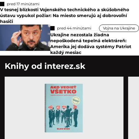
pred 17 minútami
V tesnej blízkosti Vojenského technického a skúšobného
ústavu vypukol požiar: Na miesto smerujú aj dobrovoľní
hasiči
pred 44 minútami
Vojna na Ukrajine
Ukrajine nezostala žiadna
nepoškodená tepelná elektráreň:
Amerika jej dodáva systémy Patriot
každý mesiac
Knihy od interez.sk