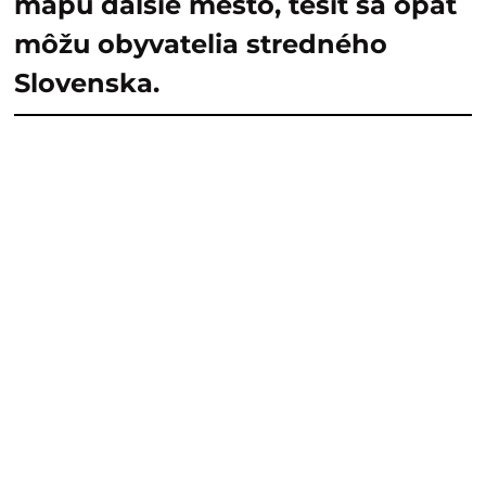
mapu ďalšie mesto, tešiť sa opäť
môžu obyvatelia stredného
Slovenska.