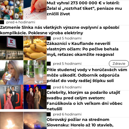
Muž vyhral 273 000 000 € v lotérii:
Želal si „roztrhať tiket“, peniaze mu
zničili život
pred 4 hodinami
Zatmenie Slnka nás všetkých výrazne ovplyvní a spôsobí
komplikácie. Poklesne výroba elektriny
pred 5 hodinami
Zákazníci v Kauflande neverili
vlastným očiam: Po pečive behala
myš, reťazec okamžite reagoval
pred 5 hodinami
Zdravie
Pitie studenej vody v horúčavách vám
môže uškodiť. Odborník odporúča
pridať do vody radšej štipku soli
pred 6 hodinami
Celebrity, ktorým sa podarilo utajiť
svadbu pred celým svetom:
Fanúšikovia o ich veľkom dni vôbec
netušili
pred 6 hodinami
Obrovský požiar na strednom
Slovensku: Horelo až 10 stavieb,