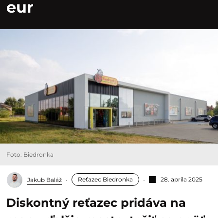
eur
Foto: Biedronka
Reťazec Biedronka
28. apríla 2025
Jakub Baláž
Diskontný reťazec pridáva na