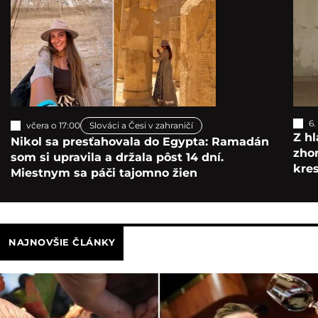
6.
včera o 17:00
Slováci a Česi v zahraničí
Z hl
Nikol sa presťahovala do Egypta: Ramadán
zho
som si upravila a držala pôst 14 dní.
kre
Miestnym sa páči tajomno žien
NAJNOVŠIE ČLÁNKY