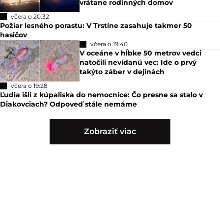
vrátane rodinných domov
včera o 20:32
Požiar lesného porastu: V Trstíne zasahuje takmer 50
hasičov
včera o 19:40
V oceáne v hĺbke 50 metrov vedci
natočili nevídanú vec: Ide o prvý
takýto záber v dejinách
včera o 19:28
Ľudia išli z kúpaliska do nemocnice: Čo presne sa stalo v
Diakovciach? Odpoveď stále nemáme
Zobraziť viac