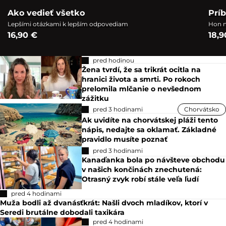
Ako vedieť všetko
Prí
Lepšími otázkami k lepším odpovediam
Hon n
16,90 €
18,9
pred hodinou
Žena tvrdí, že sa trikrát ocitla na
hranici života a smrti. Po rokoch
prelomila mlčanie o nevšednom
zážitku
pred 3 hodinami
Chorvátsko
Ak uvidíte na chorvátskej pláži tento
nápis, nedajte sa oklamať. Základné
pravidlo musíte poznať
pred 3 hodinami
Kanaďanka bola po návšteve obchodu
v našich končinách znechutená:
Otrasný zvyk robí stále veľa ľudí
pred 4 hodinami
Muža bodli až dvanásťkrát: Našli dvoch mladíkov, ktorí v
Seredi brutálne dobodali taxikára
pred 4 hodinami