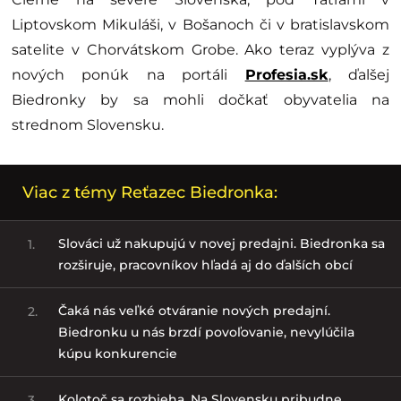
Liptovskom Mikuláši, v Bošanoch či v bratislavskom
satelite v Chorvátskom Grobe. Ako teraz vyplýva z
nových ponúk na portáli
Profesia.sk
, ďalšej
Biedronky by sa mohli dočkať obyvatelia na
strednom Slovensku.
Viac z témy Reťazec Biedronka:
Slováci už nakupujú v novej predajni. Biedronka sa
1.
rozširuje, pracovníkov hľadá aj do ďalších obcí
Čaká nás veľké otváranie nových predajní.
2.
Biedronku u nás brzdí povoľovanie, nevylúčila
kúpu konkurencie
Kolotoč sa rozbieha. Na Slovensku pribudne
3.