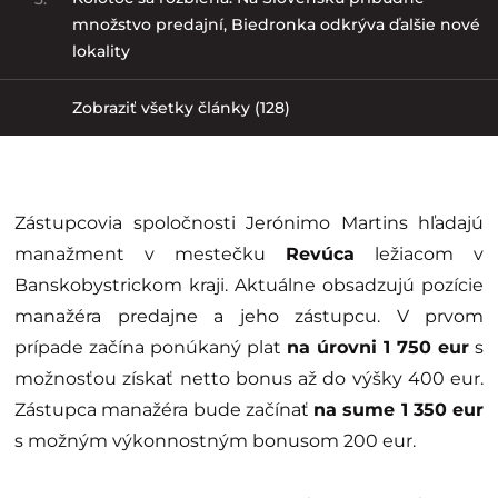
množstvo predajní, Biedronka odkrýva ďalšie nové
lokality
Zobraziť všetky články (128)
Zástupcovia spoločnosti Jerónimo Martins hľadajú
manažment v mestečku
Revúca
ležiacom v
Banskobystrickom kraji. Aktuálne obsadzujú pozície
manažéra predajne a jeho zástupcu. V prvom
prípade začína ponúkaný plat
na úrovni 1 750 eur
s
možnosťou získať netto bonus až do výšky 400 eur.
Zástupca manažéra bude začínať
na sume 1 350 eur
s možným výkonnostným bonusom 200 eur.