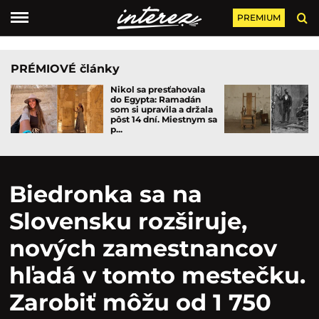
PREMIUM
PRÉMIOVÉ články
Nikol sa presťahovala
do Egypta: Ramadán
som si upravila a držala
pôst 14 dní. Miestnym sa
p...
Biedronka sa na
Slovensku rozširuje,
nových zamestnancov
hľadá v tomto mestečku.
Zarobiť môžu od 1 750