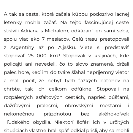
A tak sa cesta, ktorá začala kúpou podozrivo lacnej
letenky mohla začať. Na tejto fascinujúcej ceste
strávili Adriana s Michalom, odkázaní len sami seba,
spolu viac ako 7 mesiacov. Celú trasu prestopovali
z Argentíny až po Aljašku. Viete si predstaviť
stopovať 25 000 km? Stopovali v krajinách, kde
policajti ani nevedeli, čo to slovo znamená, držali
palec hore, keď im do tváre šľahal nepríjemný vietor
a mali pocit, že nebyť tých ťažkých batohov na
chrbte, tak ich celkom odfúkne. Stopovali na
rozpálených asfaltových cestách, naprieč púšťami,
dažďovými pralesmi, obrovskými mestami i
nekonečnou prázdnotou bez akéhokoľvek
ľudského obydlia. Niektorí šoféri ich v určitých
situáciách vlastne brali späť odkiaľ prišli, aby sa mohli