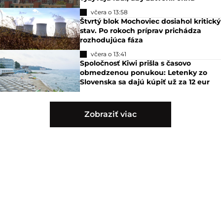
včera o 13:58
Štvrtý blok Mochoviec dosiahol kritický
stav. Po rokoch príprav prichádza
rozhodujúca fáza
včera o 13:41
Spoločnosť Kiwi prišla s časovo
obmedzenou ponukou: Letenky zo
Slovenska sa dajú kúpiť už za 12 eur
Zobraziť viac