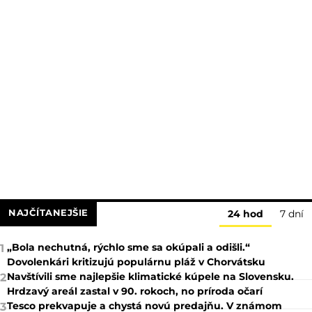
NAJČÍTANEJŠIE
24 hod
7 dní
„Bola nechutná, rýchlo sme sa okúpali a odišli.“
1
Dovolenkári kritizujú populárnu pláž v Chorvátsku
Navštívili sme najlepšie klimatické kúpele na Slovensku.
2
Hrdzavý areál zastal v 90. rokoch, no príroda očarí
Tesco prekvapuje a chystá novú predajňu. V známom
3