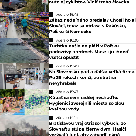
auto aj cyklistov. Viniť treba človeka
včera o 16:45
Zákaz nedeľného predaja? Chceli ho aj
Slováci, teraz sa otriasa v Rakúsku,
Poľsku či Nemecku
včera o 16:30
Turistka našla na pláži v Poľsku
podozrivý predmet. Museli ju ihneď
všetci opustiť
včera o 15:49
Na Slovensku padla ďalšia veľká firma.
Po 36 rokoch končí, zo strát sa
nevyhrabala
včera o 15:47
Kúpať sa sem radšej nechoďte:
Hygienici zverejnili miesta so zlou
kvalitou vody
včera o 14:14
Bratislavou vraj otriasol výbuch, zo
Slovnaftu stúpa čierny dym. Hasiči
vyzývajú ľudí, aby zatvorili okná