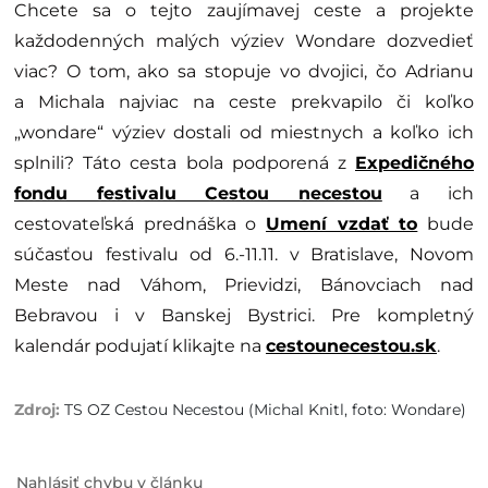
Chcete sa o tejto zaujímavej ceste a projekte
každodenných malých výziev Wondare dozvedieť
viac? O tom, ako sa stopuje vo dvojici, čo Adrianu
a Michala najviac na ceste prekvapilo či koľko
„wondare“ výziev dostali od miestnych a koľko ich
splnili? Táto cesta bola podporená z
Expedičného
fondu festivalu Cestou necestou
a ich
cestovateľská prednáška o
Umení vzdať to
bude
súčasťou festivalu od 6.-11.11. v Bratislave, Novom
Meste nad Váhom, Prievidzi, Bánovciach nad
Bebravou i v Banskej Bystrici. Pre kompletný
kalendár podujatí klikajte na
cestounecestou.sk
.
TS OZ Cestou Necestou (Michal Knitl, foto: Wondare)
Nahlásiť chybu v článku