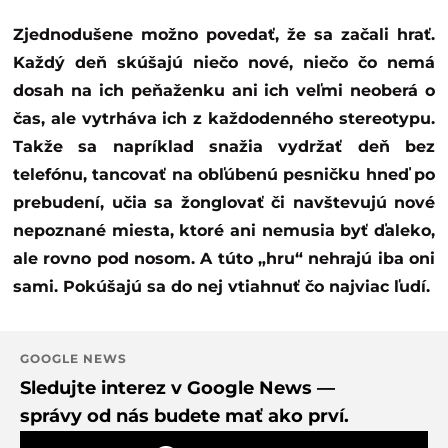
Zjednodušene možno povedať, že sa začali hrať.
Každý deň skúšajú niečo nové, niečo čo nemá
dosah na ich peňaženku ani ich veľmi neoberá o
čas, ale vytrháva ich z každodenného stereotypu.
Takže sa napríklad snažia vydržať deň bez
telefónu, tancovať na obľúbenú pesničku hneď po
prebudení, učia sa žonglovať či navštevujú nové
nepoznané miesta, ktoré ani nemusia byť ďaleko,
ale rovno pod nosom. A túto „hru“ nehrajú iba oni
sami. Pokúšajú sa do nej vtiahnuť čo najviac ľudí.
GOOGLE NEWS
Sledujte interez v Google News —
správy od nás budete mať ako prví.