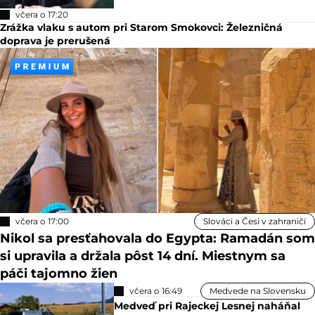
včera o 17:20
Zrážka vlaku s autom pri Starom Smokovci: Železničná
doprava je prerušená
včera o 17:00
Slováci a Česi v zahraničí
Nikol sa presťahovala do Egypta: Ramadán som
si upravila a držala pôst 14 dní. Miestnym sa
páči tajomno žien
včera o 16:49
Medvede na Slovensku
Medveď pri Rajeckej Lesnej naháňal