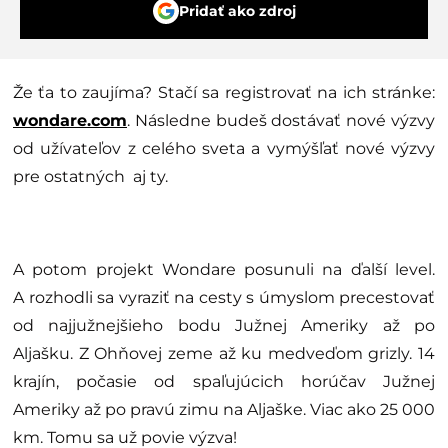
Pridať ako zdroj
Že ťa to zaujíma? Stačí sa registrovať na ich stránke:
wondare.com
. Následne budeš dostávať nové výzvy
od užívateľov z celého sveta a vymýšľať nové výzvy
pre ostatných aj ty.
A potom projekt Wondare posunuli na ďalší level.
A rozhodli sa vyraziť na cesty s úmyslom precestovať
od najjužnejšieho bodu Južnej Ameriky až po
Aljašku. Z Ohňovej zeme až ku medveďom grizly. 14
krajín, počasie od spaľujúcich horúčav Južnej
Ameriky až po pravú zimu na Aljaške. Viac ako 25 000
km. Tomu sa už povie výzva!