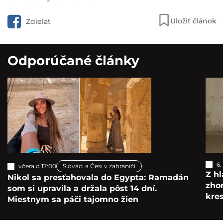
Uložiť článok
Zdieľať
Odporúčané články
6.
včera o 17:00
Slováci a Česi v zahraničí
Z hl
Nikol sa presťahovala do Egypta: Ramadán
zho
som si upravila a držala pôst 14 dní.
kre
Miestnym sa páči tajomno žien