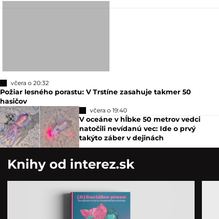
včera o 20:32
Požiar lesného porastu: V Trstíne zasahuje takmer 50
hasičov
včera o 19:40
V oceáne v hĺbke 50 metrov vedci
natočili nevídanú vec: Ide o prvý
takýto záber v dejinách
Knihy od interez.sk