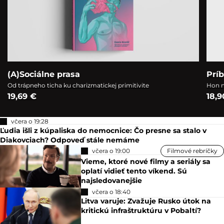
(A)Sociálne prasa
Prí
Od trápneho ticha ku charizmatickej primitivite
Hon n
19,69 €
18,9
včera o 19:28
Ľudia išli z kúpaliska do nemocnice: Čo presne sa stalo v
Diakovciach? Odpoveď stále nemáme
včera o 19:00
Filmové rebríčky
Vieme, ktoré nové filmy a seriály sa
oplatí vidieť tento víkend. Sú
najsledovanejšie
včera o 18:40
Litva varuje: Zvažuje Rusko útok na
kritickú infraštruktúru v Pobaltí?