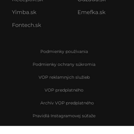
Yimba.sk
Emefka.sk
Fontech.sk
Podmienky používania
Podmienky ochrany súkromia
VOP reklamných služieb
VOP predplatného
Archív VOP predplatného
Pravidlá Instagramovej súťaže
Reklamačný formulár