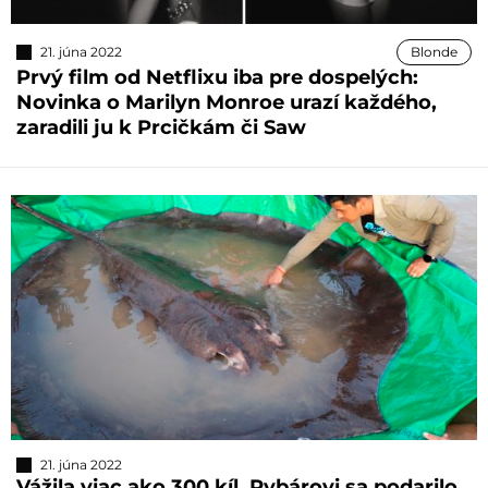
21. júna 2022
Blonde
Prvý film od Netflixu iba pre dospelých:
Novinka o Marilyn Monroe urazí každého,
zaradili ju k Prcičkám či Saw
21. júna 2022
Vážila viac ako 300 kíl. Rybárovi sa podarilo