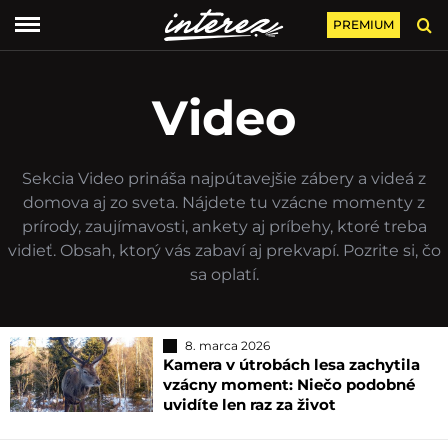
PREMIUM
Video
Sekcia Video prináša najpútavejšie zábery a videá z
domova aj zo sveta. Nájdete tu vzácne momenty z
prírody, zaujímavosti, ankety aj príbehy, ktoré treba
vidieť. Obsah, ktorý vás zabaví aj prekvapí. Pozrite si, čo
sa oplatí.
8. marca 2026
Kamera v útrobách lesa zachytila
vzácny moment: Niečo podobné
uvidíte len raz za život