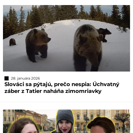
28. januára 2026
Slováci sa pýtajú, prečo nespia: Úchvatný
záber z Tatier naháňa zimomriavky