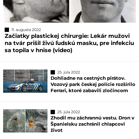
11. augusta 2022
Začiatky plastickej chirurgie: Lekár mužovi
na tvár prišil živú ľudskú masku, pre infekciu
sa topila v hnise (video)
25. júla 2022
Dohliadne na cestných pirátov.
Vozový park českej polície rozšírilo
Ferrari, ktoré zabavili zločincom
25. júla 2022
Zhodil mu záchrannú vestu. Dron v
Španielsku zachránil chlapcovi
život