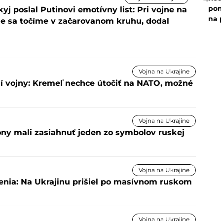
pom
yj poslal Putinovi emotívny list: Pri vojne na
na 
ne sa točíme v začarovanom kruhu, dodal
Vojna na Ukrajine
ní vojny: Kremeľ nechce útočiť na NATO, možné
Vojna na Ukrajine
rony mali zasiahnuť jeden zo symbolov ruskej
Vojna na Ukrajine
senia: Na Ukrajinu prišiel po masívnom ruskom
Vojna na Ukrajine