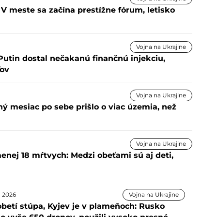
 V meste sa začína prestížne fórum, letisko
Vojna na Ukrajine
 Putin dostal nečakanú finančnú injekciu,
ľov
Vojna na Ukrajine
hý mesiac po sebe prišlo o viac územia, než
Vojna na Ukrajine
nej 18 mŕtvych: Medzi obeťami sú aj deti,
a 2026
Vojna na Ukrajine
obetí stúpa, Kyjev je v plameňoch: Rusko