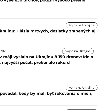
lo vyše 650 dronov, použili vysoko presné
Vojna na Ukrajine
krajinu: Hlásia mŕtvych, desiatky zranených aj
a 2026
Vojna na Ukrajine
 máji vyslalo na Ukrajinu 8 150 dronov: Ide o
z najvyšší počet, prekonalo rekord
Vojna na Ukrajine
 povedal, kedy by mali byť rokovania o mieri,