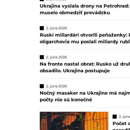
Ukrajina vyslala drony na Petrohrad:
muselo obmedziť prevádzku
2. júna 2026
Ruskí miliardári otvorili peňaženky:
oligarchovia mu poslali miliardy rub
2. júna 2026
Na fronte nastal obrat: Rusko už dru
obsadilo. Ukrajina postupuje
2. júna 2026
Nočný masaker na Ukrajine má najme
počty nie sú konečné
2. jún
Počet 