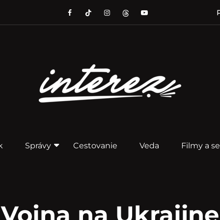
P
k
Správy
Cestovanie
Veda
Filmy a se
Vojna na Ukrajine