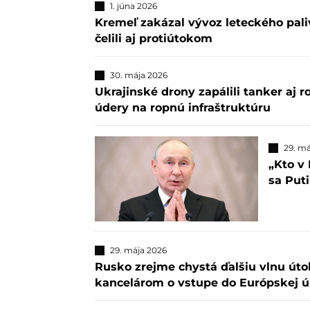
1. júna 2026
Kremeľ zakázal vývoz leteckého paliva
čelili aj protiútokom
30. mája 2026
Ukrajinské drony zapálili tanker aj 
údery na ropnú infraštruktúru
29. má
„Kto v
sa Puti
29. mája 2026
Rusko zrejme chystá ďalšiu vlnu út
kancelárom o vstupe do Európskej ú