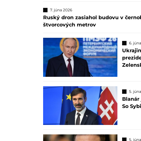
7. júna 2026
Ruský dron zasiahol budovu v černo
štvorcových metrov
6. jún
Ukraji
prezid
Zelens
5. jún
Blanár 
So Syb
5. jún