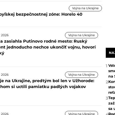
Vojna na Ukrajine
byľskej bezpečnostnej zóne: Horelo 40
a 2026
Vojna na Ukrajine
na zasiahla Putinovo rodné mesto: Ruský
ent jednoducho nechce ukončiť vojnu, hovorí
ký
NA
Vst
1
sme
a 2026
Vojna na Ukrajine
na 
je na Ukrajine, predtým bol len v Užhorode:
Kon
2
ihom si uctili pamiatku padlých vojakov
sto
reť
Tep
3
zaž
sa 
Rod
4
a 2026
Vojna na Ukrajine