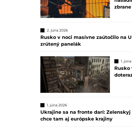
nasadi
zbrane
2. júna 2026
Rusko v noci masívne zaútočilo na U
zrútený panelák
1. jún
Rusko v
dotera
1. júna 2026
Ukrajine sa na fronte darí: Zelenskyj
chce tam aj európske krajiny