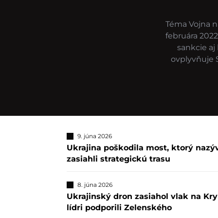
Téma Vojna na
februára 2022
sankcie aj
ovplyvňuje 
9. júna 2026
Ukrajina poškodila most, ktorý naz
zasiahli strategickú trasu
8. júna 2026
Ukrajinský dron zasiahol vlak na Kr
lídri podporili Zelenského