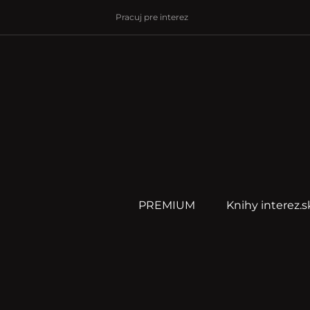
Pracuj pre interez
PREMIUM
Knihy interez.s