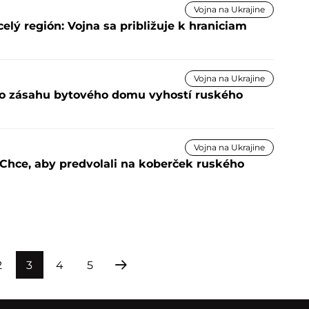
Vojna na Ukrajine
lý región: Vojna sa približuje k hraniciam
Vojna na Ukrajine
Po zásahu bytového domu vyhostí ruského
Vojna na Ukrajine
Chce, aby predvolali na koberček ruského
2
3
4
5