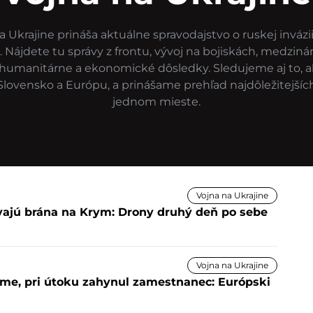
 Ukrajine prináša aktuálne spravodajstvo o ruskej invázii,
. Nájdete tu správy z frontu, vývoj na bojiskách, medziná
 humanitárne a ekonomické dôsledky. Sledujeme aj to, a
Slovensko a Európu, a prinášame prehľad najdôležitejších
jednom mieste.
Vojna na Ukrajine
ývajú brána na Krym: Drony druhý deň po sebe
Vojna na Ukrajine
yme, pri útoku zahynul zamestnanec: Európski