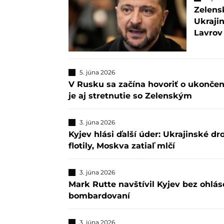
Zelensk
Ukraji
Lavrov
5. júna 2026
V Rusku sa začína hovoriť o ukonče
je aj stretnutie so Zelenským
3. júna 2026
Kyjev hlási ďalší úder: Ukrajinské d
flotily, Moskva zatiaľ mlčí
3. júna 2026
Mark Rutte navštívil Kyjev bez ohlá
bombardovaní
3. júna 2026