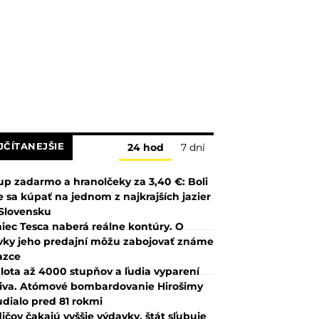
JČÍTANEJŠIE
24 hod
7 dní
up zadarmo a hranolčeky za 3,40 €: Boli
 sa kúpať na jednom z najkrajších jazier
Slovensku
iec Tesca naberá reálne kontúry. O
vky jeho predajní môžu zabojovať známe
azce
lota až 4000 stupňov a ľudia vyparení
iva. Atómové bombardovanie Hirošimy
udialo pred 81 rokmi
ičov čakajú vyššie výdavky, štát sľubuje