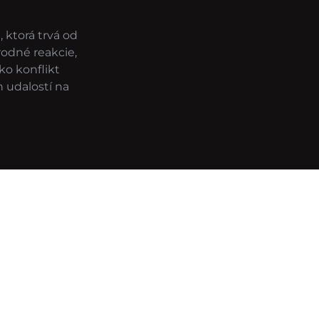
 ktorá trvá od
rodné reakcie,
ko konflikt
 udalostí na