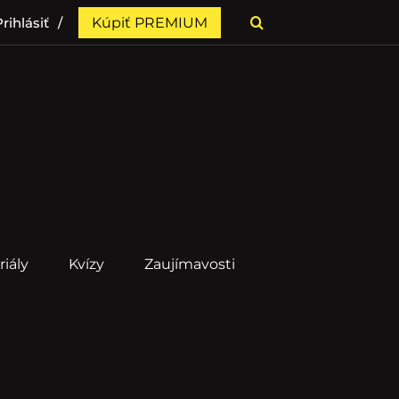
rihlásiť
Kúpiť PREMIUM
riály
Kvízy
Zaujímavosti