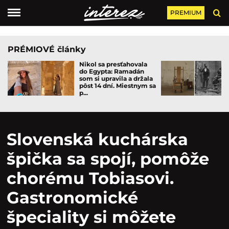
PREMIUM
PRÉMIOVÉ články
Nikol sa presťahovala
do Egypta: Ramadán
som si upravila a držala
pôst 14 dní. Miestnym sa
p...
Slovenská kuchárska
špička sa spojí, pomôže
chorému Tobiasovi.
Gastronomické
špeciality si môžete