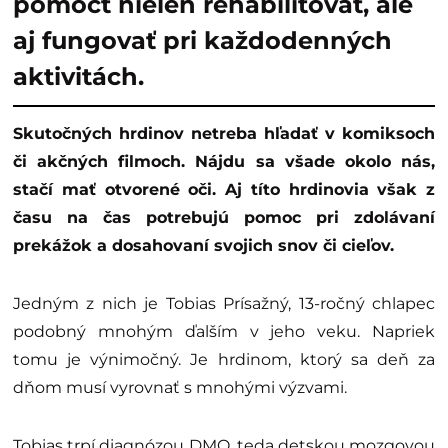
pomôcť nielen rehabilitovať, ale
aj fungovať pri každodenných
aktivitách.
Skutočných hrdinov netreba hľadať v komiksoch
či akčných filmoch. Nájdu sa všade okolo nás,
stačí mať otvorené oči. Aj títo hrdinovia však z
času na čas potrebujú pomoc pri zdolávaní
prekážok a dosahovaní svojich snov či cieľov.
Jedným z nich je Tobias Prísažný, 13-ročný chlapec
podobný mnohým ďalším v jeho veku. Napriek
tomu je výnimočný. Je hrdinom, ktorý sa deň za
dňom musí vyrovnať s mnohými výzvami.
Tobias trpí diagnózou DMO, teda detskou mozgovou