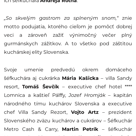
ich šéfkuchára
Andreja Rótha
.
„So skvelým gastrom za splneným snom,“
znie
motto podujatia, ktorého cieľom je pomôcť dobrej
veci a zároveň zažiť výnimočný večer plný
gurmánskych zážitkov. A to všetko pod záštitou
kuchárskej elity Slovenska.
Svoje umenie predvedú okrem domáceho
šéfkuchára aj cukrárka
Mária Kašicka
– villa Sandy
resort,
Tomáš Ševčík
– executive chef hotel ****
Lomnica a kaštieľ Pálffy,
Jozef Hromják
– kapitán
národného tímu kuchárov Slovenska a executive
chef Villa Sandy Rezort,
Vojto Artz
– prezident
Slovenského zväzu kuchárov a cukrárov – Šéfkuchár
Metro Cash & Carry,
Martin Petrík
– šéfkuchár