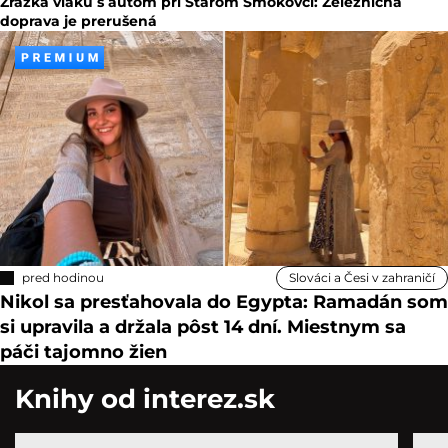
Zrážka vlaku s autom pri Starom Smokovci: Železničná
doprava je prerušená
pred hodinou
Slováci a Česi v zahraničí
Nikol sa presťahovala do Egypta: Ramadán som
si upravila a držala pôst 14 dní. Miestnym sa
páči tajomno žien
Knihy od interez.sk