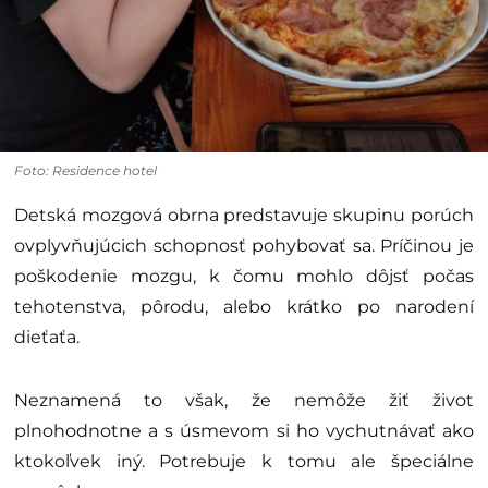
Foto: Residence hotel
Detská mozgová obrna predstavuje skupinu porúch
ovplyvňujúcich schopnosť pohybovať sa. Príčinou je
poškodenie mozgu, k čomu mohlo dôjsť počas
tehotenstva, pôrodu, alebo krátko po narodení
dieťaťa.
Neznamená to však, že nemôže žiť život
plnohodnotne a s úsmevom si ho vychutnávať ako
ktokoľvek iný. Potrebuje k tomu ale špeciálne