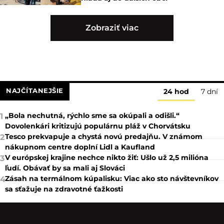
Zobraziť viac
NAJČÍTANEJŠIE
24 hod
7 dní
„Bola nechutná, rýchlo sme sa okúpali a odišli.“
1
Dovolenkári kritizujú populárnu pláž v Chorvátsku
Tesco prekvapuje a chystá novú predajňu. V známom
2
nákupnom centre doplní Lidl a Kaufland
V európskej krajine nechce nikto žiť: Ušlo už 2,5 milióna
3
ľudí. Obávať by sa mali aj Slováci
Zásah na termálnom kúpalisku: Viac ako sto návštevníkov
4
sa sťažuje na zdravotné ťažkosti