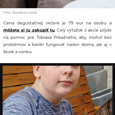
Foto: Residence hotel
Cena degustačnej večere je 79 eur na osobu a
môžete si ju zakúpiť tu
. Celý výťažok z akcie pôjde
na pomoc pre Tobiasa Prísažného, aby mohol bez
problémov a bariér fungovať nielen doma, ale aj v
škole a vonku.