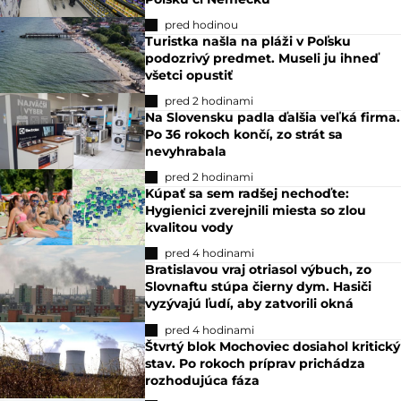
pred hodinou
Turistka našla na pláži v Poľsku
podozrivý predmet. Museli ju ihneď
všetci opustiť
pred 2 hodinami
Na Slovensku padla ďalšia veľká firma.
Po 36 rokoch končí, zo strát sa
nevyhrabala
pred 2 hodinami
Kúpať sa sem radšej nechoďte:
Hygienici zverejnili miesta so zlou
kvalitou vody
pred 4 hodinami
Bratislavou vraj otriasol výbuch, zo
Slovnaftu stúpa čierny dym. Hasiči
vyzývajú ľudí, aby zatvorili okná
pred 4 hodinami
Štvrtý blok Mochoviec dosiahol kritický
stav. Po rokoch príprav prichádza
rozhodujúca fáza