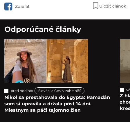
Uložiť článok
Zdieľať
Odporúčané články
vč
pred hodinou
Slováci a Česi v zahraničí
Z hl
Nikol sa presťahovala do Egypta: Ramadán
zho
som si upravila a držala pôst 14 dní.
kre
Miestnym sa páči tajomno žien