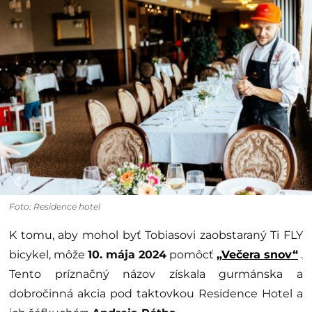
Foto: Residence hotel
K tomu, aby mohol byť Tobiasovi zaobstaraný Ti FLY
bicykel, môže
10. mája 2024
pomôcť
„Večera snov“
.
Tento príznačný názov získala gurmánska a
dobročinná akcia pod taktovkou Residence Hotel a