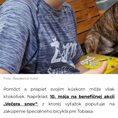
Foto: Residence hotel
Pomôcť a prispieť svojím kúskom môže však
ktokoľvek. Napríklad,
10. mája
na benefičnej akcii
„Večera snov“
, z ktorej výťažok poputuje na
zakúpenie špeciálneho bicykla pre Tobiasa.