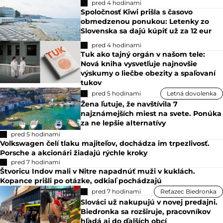
pred 4 hodinami
Spoločnosť Kiwi prišla s časovo
obmedzenou ponukou: Letenky zo
Slovenska sa dajú kúpiť už za 12 eur
pred 4 hodinami
Tuk ako tajný orgán v našom tele:
Nová kniha vysvetľuje najnovšie
výskumy o liečbe obezity a spaľovaní
tukov
pred 5 hodinami
Letná dovolenka
Žena ľutuje, že navštívila 7
najznámejších miest na svete. Ponúka
za ne lepšie alternatívy
pred 5 hodinami
Volkswagen čelí tlaku majiteľov, dochádza im trpezlivosť.
Porsche a akcionári žiadajú rýchle kroky
pred 7 hodinami
Štvoricu Indov mali v Nitre napadnúť muži v kuklách.
Kopance prišli po otázke, odkiaľ pochádzajú
pred 7 hodinami
Reťazec Biedronka
Slováci už nakupujú v novej predajni.
Biedronka sa rozširuje, pracovníkov
hľadá aj do ďalších obcí