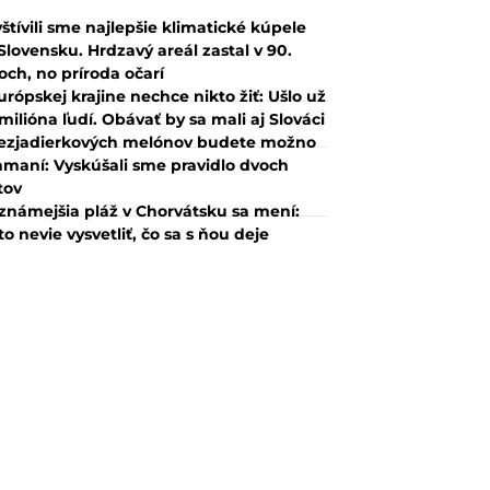
štívili sme najlepšie klimatické kúpele
Slovensku. Hrdzavý areál zastal v 90.
och, no príroda očarí
urópskej krajine nechce nikto žiť: Ušlo už
 milióna ľudí. Obávať by sa mali aj Slováci
ezjadierkových melónov budete možno
amaní: Vyskúšali sme pravidlo dvoch
tov
známejšia pláž v Chorvátsku sa mení:
to nevie vysvetliť, čo sa s ňou deje