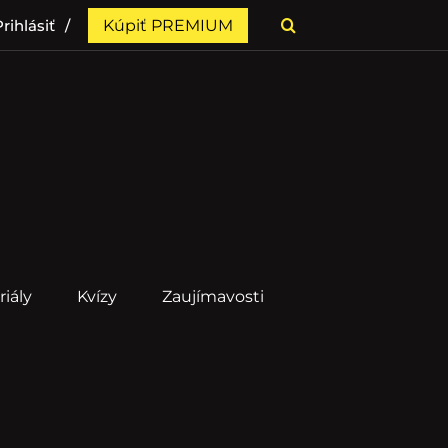
rihlásiť
Kúpiť PREMIUM
riály
Kvízy
Zaujímavosti