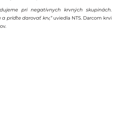
edujeme pri negatívnych krvných skupinách.
 a príďte darovať krv,“
uviedla NTS. Darcom krvi
ov.