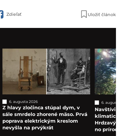
Zdieľať
Uložiť článok
6. augusta 2026
6. augusta 2026
T
Z hlavy zločinca stúpal dym, v
Navštívili sme n
sále smrdelo zhorené mäso. Prvá
klimatické kúpe
poprava elektrickým kreslom
Hrdzavý areál za
nevyšla na prvýkrát
no príroda očarí