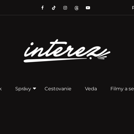
P
k
Správy
Cestovanie
Veda
Filmy a se