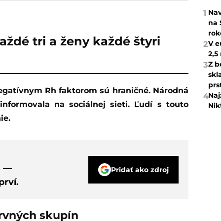
Nav
1
na 
rok
ždé tri a ženy každé štyri
V e
2
2,5
Z b
3
skl
prs
Naj
4
nformovala na sociálnej sieti. Ľudí s touto
Nik
ie.
s —
Pridať ako zdroj
rví.
rvných skupín