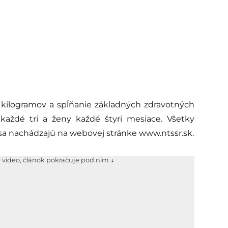
 kilogramov a spĺňanie základných zdravotných
každé tri a ženy každé štyri mesiace. Všetky
sa nachádzajú na webovej stránke www.ntssr.sk.
e video, článok pokračuje pod ním ↓