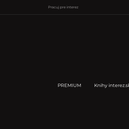
Pracuj pre interez
PREMIUM
Knihy interez.s