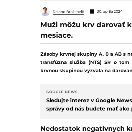
30. apríla 2024
Roland Brožkovič
Muži môžu krv darovať ka
mesiace.
Zásoby krvnej skupiny A, 0 a AB s negatívnym Rh faktorom sú hraničné. Národná
transfúzna služba (NTS) SR o tom i
krvnou skupinou vyzvala na darovan
GOOGLE NEWS
Sledujte interez v Google New
správy od nás budete mať ako p
Nedostatok negatívnych k