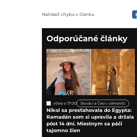
Nahlásiť chybu v článku
Odporúčané články
včera o 17:00
Slováci a Česi v zahraničí
Nikol sa presťahovala do Egypta:
Ramadán som si upravila a držala
pôst 14 dní. Miestnym sa páči
tajomno žien