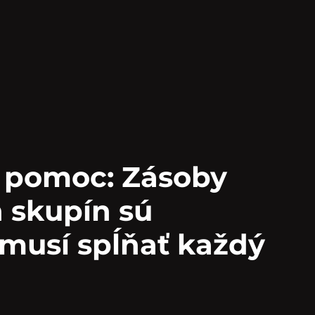
o pomoc: Zásoby
 skupín sú
 musí spĺňať každý