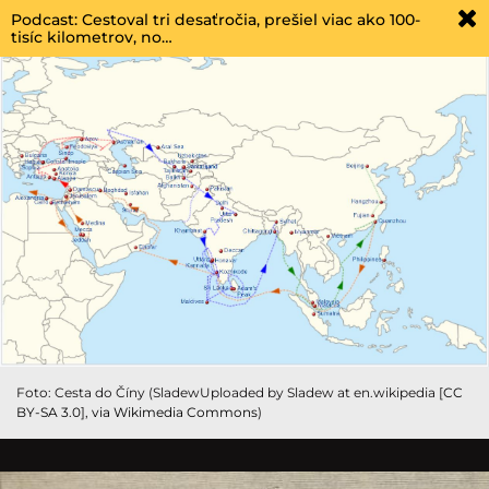
Podcast: Cestoval tri desaťročia, prešiel viac ako 100-
tisíc kilometrov, no…
Foto: Cesta do Číny (SladewUploaded by Sladew at en.wikipedia [
CC
BY-SA 3.0
],
via Wikimedia Commons
)