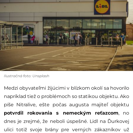
Ilustračná foto: Unsplash
Medzi obyvateľmi žijúcimi v blízkom okolí sa hovorilo
napríklad tiež o problémoch so statikou objektu. Ako
píše Nitralive, ešte počas augusta majiteľ objektu
potvrdil rokovania s nemeckým reťazcom
, no
dnes je zrejmé, že neboli úspešné. Lidl na Ďurkovej
ulici totiž svoje brány pre verných zákazníkov už