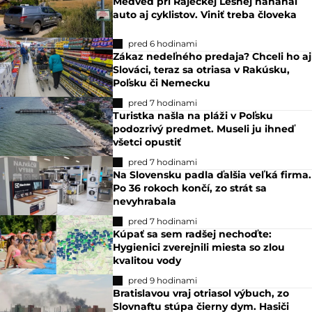
Medveď pri Rajeckej Lesnej naháňal
auto aj cyklistov. Viniť treba človeka
pred 6 hodinami
Zákaz nedeľného predaja? Chceli ho aj
Slováci, teraz sa otriasa v Rakúsku,
Poľsku či Nemecku
pred 7 hodinami
Turistka našla na pláži v Poľsku
podozrivý predmet. Museli ju ihneď
všetci opustiť
pred 7 hodinami
Na Slovensku padla ďalšia veľká firma.
Po 36 rokoch končí, zo strát sa
nevyhrabala
pred 7 hodinami
Kúpať sa sem radšej nechoďte:
Hygienici zverejnili miesta so zlou
kvalitou vody
pred 9 hodinami
Bratislavou vraj otriasol výbuch, zo
Slovnaftu stúpa čierny dym. Hasiči