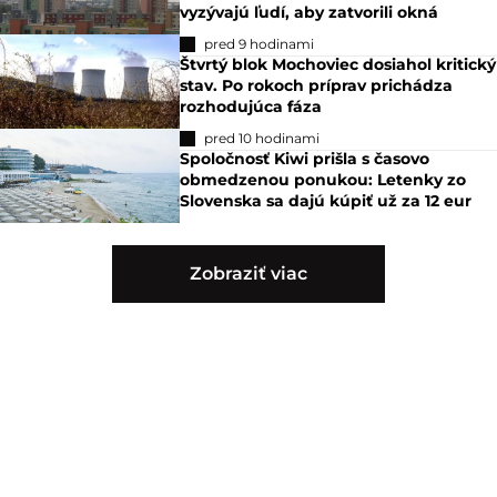
vyzývajú ľudí, aby zatvorili okná
pred 9 hodinami
Štvrtý blok Mochoviec dosiahol kritický
stav. Po rokoch príprav prichádza
rozhodujúca fáza
pred 10 hodinami
Spoločnosť Kiwi prišla s časovo
obmedzenou ponukou: Letenky zo
Slovenska sa dajú kúpiť už za 12 eur
Zobraziť viac