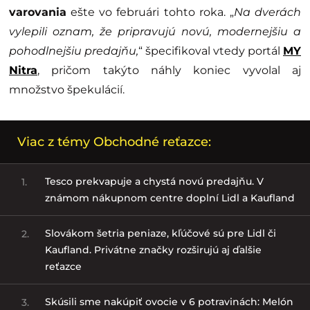
varovania
ešte vo februári tohto roka. „
Na dverách
vylepili oznam, že pripravujú novú, modernejšiu a
pohodlnejšiu predajňu,
“ špecifikoval vtedy portál
MY
Nitra
, pričom takýto náhly koniec vyvolal aj
množstvo špekulácií.
Viac z témy Obchodné reťazce:
Tesco prekvapuje a chystá novú predajňu. V
1.
známom nákupnom centre doplní Lidl a Kaufland
Slovákom šetria peniaze, kľúčové sú pre Lidl či
2.
Kaufland. Privátne značky rozširujú aj ďalšie
reťazce
Skúsili sme nakúpiť ovocie v 6 potravinách: Melón
3.