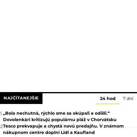
NAJČÍTANEJŠIE
24 hod
7 dní
„Bola nechutná, rýchlo sme sa okúpali a odišli.“
1
Dovolenkári kritizujú populárnu pláž v Chorvátsku
Tesco prekvapuje a chystá novú predajňu. V známom
2
nákupnom centre doplní Lidl a Kaufland