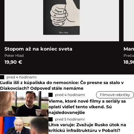
Stopom až na koniec sveta
Man
Peter Hlad
Prečo
19,90 €
18,9
pred 4 hodinami
Ľudia išli z kúpaliska do nemocnice: Čo presne sa stalo v
Diakovciach? Odpoveď stále nemáme
pred 4 hodinami
Filmové rebríčky
Vieme, ktoré nové filmy a seriály sa
oplatí vidieť tento víkend. Sú
najsledovanejšie
pred 5 hodinami
Litva varuje: Zvažuje Rusko útok na
kritickú infraštruktúru v Pobaltí?