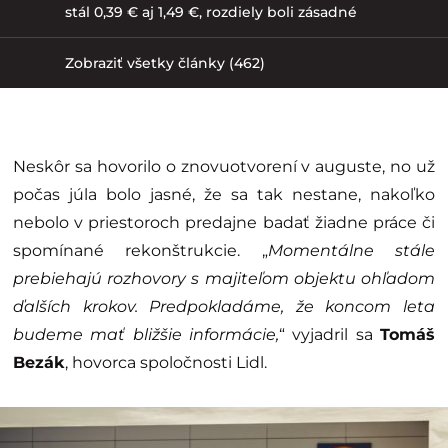
stál 0,39 € aj 1,49 €, rozdiely boli zásadné
Zobraziť všetky články (462)
Neskôr sa hovorilo o znovuotvorení v auguste, no už
počas júla bolo jasné, že sa tak nestane, nakoľko
nebolo v priestoroch predajne badať žiadne práce či
spomínané rekonštrukcie. „
Momentálne stále
prebiehajú rozhovory s majiteľom objektu ohľadom
ďalších krokov. Predpokladáme, že koncom leta
budeme mať bližšie informácie,
“ vyjadril sa
Tomáš
Bezák
, hovorca spoločnosti Lidl.