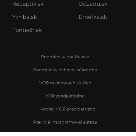
Receptik.sk
Odzadu.sk
Yimba.sk
Emefka.sk
Fontech.sk
Podmienky používania
Podmienky ochrany súkromia
VOP reklamných služieb
VOP predplatného
Archív VOP predplatného
Pravidlá Instagramovej súťaže
Reklamačný formulár