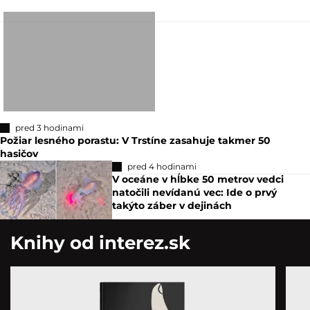
pred 3 hodinami
Požiar lesného porastu: V Trstíne zasahuje takmer 50
hasičov
pred 4 hodinami
V oceáne v hĺbke 50 metrov vedci
natočili nevídanú vec: Ide o prvý
takýto záber v dejinách
Knihy od interez.sk