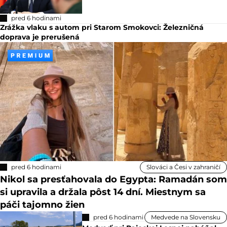
pred 6 hodinami
Zrážka vlaku s autom pri Starom Smokovci: Železničná
doprava je prerušená
pred 6 hodinami
Slováci a Česi v zahraničí
Nikol sa presťahovala do Egypta: Ramadán som
si upravila a držala pôst 14 dní. Miestnym sa
páči tajomno žien
pred 6 hodinami
Medvede na Slovensku