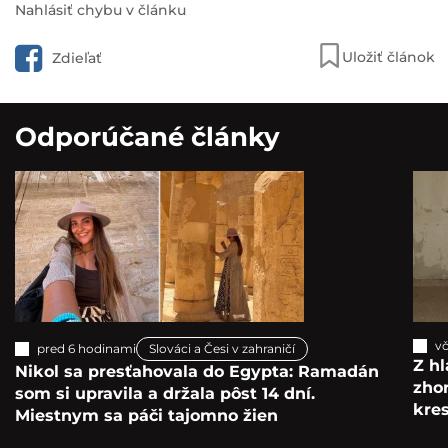
Nahlásiť chybu v článku
Uložiť článok
Zdieľať
Odporúčané články
vč
pred 6 hodinami
Slováci a Česi v zahraničí
Z hl
Nikol sa presťahovala do Egypta: Ramadán
zho
som si upravila a držala pôst 14 dní.
kre
Miestnym sa páči tajomno žien