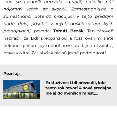
sme sa rozhodli natrvalo zatvoriť, nakoľko náš
nájomný vzťah sa skončil. Zamestnankyne a
zamestnanci doteraz pracujúci v tejto predajni,
budú ďalej pôsobiť v iných našich nitrianskych
predajniach,
“ povedal
Tomáš Bezák
. Ten zároveň
naznačil, že Lidl s expanziou a rozširovaním siete
nekončí, pričom by mohol nové predajne otvárať aj
práve v Nitre. Zatiaľ však nie sú jasné podrobnosti.
Pozri aj:
Exkluzívne: Lidl prezradil, kde
tento rok otvorí 4 nové predajne.
Ide aj do menších miest,…