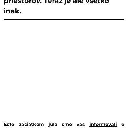
priestorov. Teraz je ale všetko
inak.
Ešte začiatkom júla sme vás
informovali
o