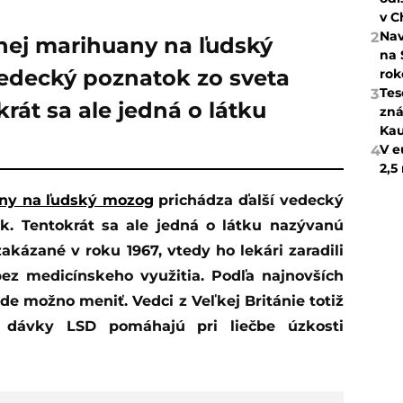
v C
Nav
2
lnej marihuany na ľudský
na 
edecký poznatok zo sveta
rok
Tes
3
rát sa ale jedná o látku
zná
Kau
V e
4
2,5
any na ľudský mozog
prichádza ďalší vedecký
k. Tentokrát sa ale jedná o látku nazývanú
akázané v roku 1967, vtedy ho lekári zaradili
ez medicínskeho využitia. Podľa najnovších
de možno meniť. Vedci z Veľkej Británie totiž
é dávky LSD pomáhajú pri liečbe úzkosti