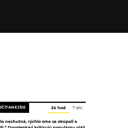
JČÍTANEJŠIE
24 hod
7 dní
la nechutná, rýchlo sme sa okúpali a
šli.“ Dovolenkári kritizujú populárnu pláž