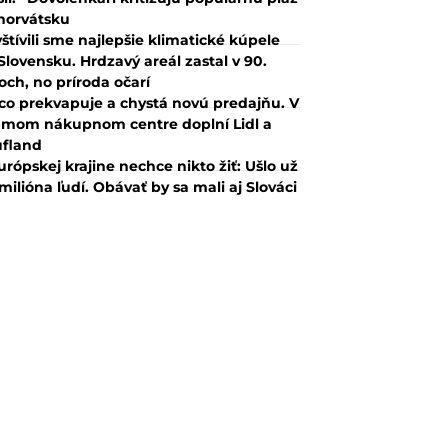
horvátsku
štívili sme najlepšie klimatické kúpele
Slovensku. Hrdzavý areál zastal v 90.
och, no príroda očarí
co prekvapuje a chystá novú predajňu. V
mom nákupnom centre doplní Lidl a
fland
urópskej krajine nechce nikto žiť: Ušlo už
 milióna ľudí. Obávať by sa mali aj Slováci