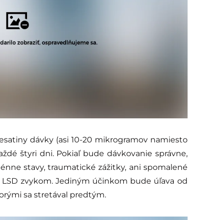
desatiny dávky (asi 10-20 mikrogramov namiesto
dé štyri dni. Pokiaľ bude dávkovanie správne,
nne stavy, traumatické zážitky, ani spomalené
pri LSD zvykom. Jediným účinkom bude úľava od
orými sa stretával predtým.