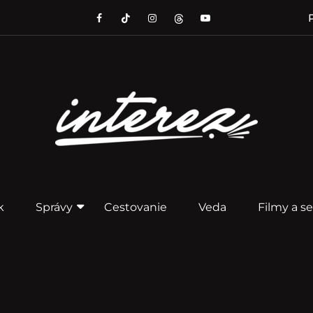
P
k
Správy
Cestovanie
Veda
Filmy a se