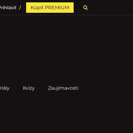
rihlásiť
Kúpiť PREMIUM
riály
Kvízy
Zaujímavosti