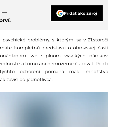
s —
Pridať ako zdroj
rví.
ie psychické problémy, s ktorými sa v 21.storočí
 máte kompletnú predstavu o obrovskej časti
ponáhľanom svete plnom vysokých nárokov,
vednosti sa tomu ani nemôžeme čudovať. Podľa
 týchto ochorení pomáha malé množstvo
k závisí od jednotlivca.