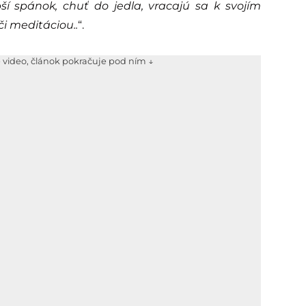
epší spánok, chuť do jedla, vracajú sa k svojím
či meditáciou..
“.
e video, článok pokračuje pod ním ↓