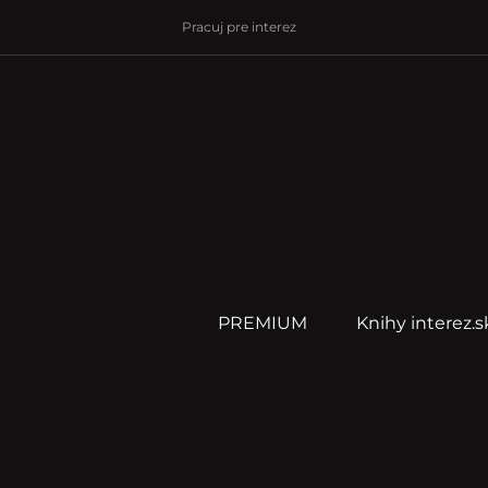
Pracuj pre interez
PREMIUM
Knihy interez.s