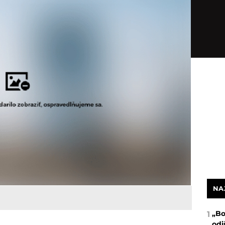
NA
„Bo
1
odi