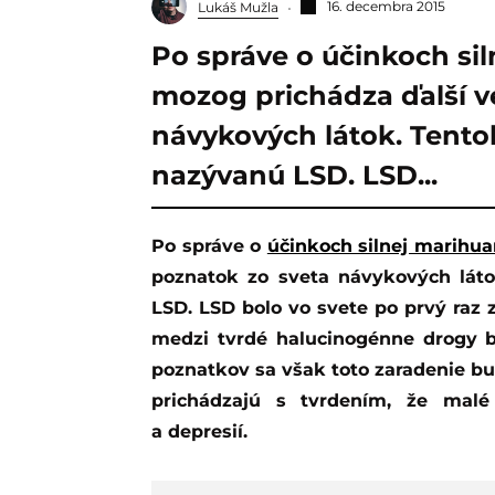
16. decembra 2015
Lukáš Mužla
Po správe o účinkoch si
mozog prichádza ďalší v
návykových látok. Tentok
nazývanú LSD. LSD...
Po správe o
účinkoch silnej marihu
poznatok zo sveta návykových láto
LSD. LSD bolo vo svete po prvý raz z
medzi tvrdé halucinogénne drogy b
poznatkov sa však toto zaradenie bu
prichádzajú s tvrdením, že mal
a depresií.