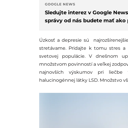
GOOGLE NEWS
Sledujte interez v Google New
správy od nás budete mať ako p
Úzkosť a depresie sú
najrozšírenejš
stretávame. Pridajte k tomu stres a
svetovej populácie. V dnešnom u
množstvom povinností a veľkej zodpo
najnovších výskumov pri liečbe
halucinogénnej látky LSD. Množstvo vša