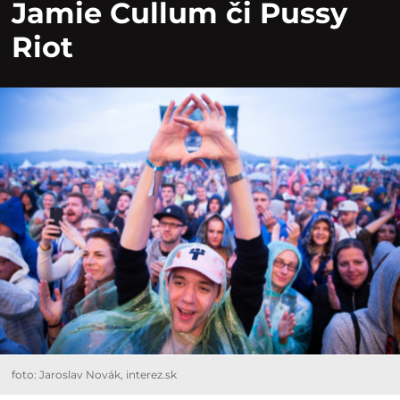
Jamie Cullum či Pussy
Riot
foto: Jaroslav Novák, interez.sk