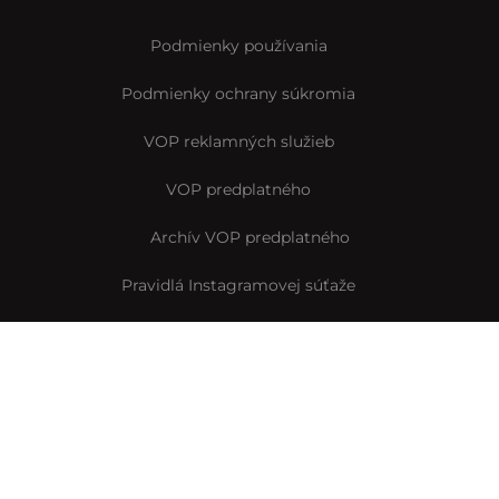
Podmienky používania
Podmienky ochrany súkromia
VOP reklamných služieb
VOP predplatného
Archív VOP predplatného
Pravidlá Instagramovej súťaže
Reklamačný formulár
Vyhlásenie o prístupnosti
© Interez.sk 2014-2026