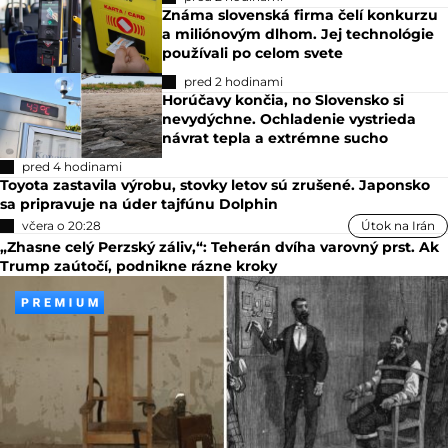
Známa slovenská firma čelí konkurzu
a miliónovým dlhom. Jej technológie
používali po celom svete
pred 2 hodinami
Horúčavy končia, no Slovensko si
nevydýchne. Ochladenie vystrieda
návrat tepla a extrémne sucho
pred 4 hodinami
Toyota zastavila výrobu, stovky letov sú zrušené. Japonsko
sa pripravuje na úder tajfúnu Dolphin
včera o 20:28
Útok na Irán
„Zhasne celý Perzský záliv,“: Teherán dvíha varovný prst. Ak
Trump zaútočí, podnikne rázne kroky