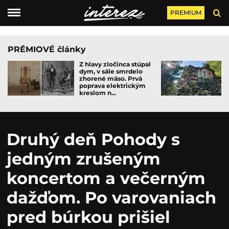
PREMIUM
PRÉMIOVÉ články
Z hlavy zločinca stúpal
dym, v sále smrdelo
zhorené mäso. Prvá
poprava elektrickým
kreslom n...
Druhý deň Pohody s
jedným zrušeným
koncertom a večerným
dažďom. Po varovaniach
pred búrkou prišiel