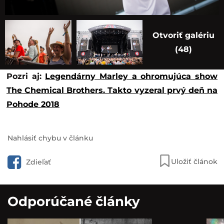
Otvoriť galériu
(48)
Pozri aj:
Legendárny Marley a ohromujúca show
The Chemical Brothers. Takto vyzeral prvý deň na
Pohode 2018
Nahlásiť chybu v článku
Uložiť článok
Zdieľať
Odporúčané články