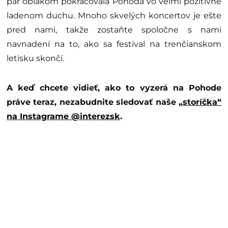
pár oblakom pokračovala Pohoda vo veľmi pozitívne
ladenom duchu. Mnoho skvelých koncertov je ešte
pred nami, takže zostaňte spoločne s nami
navnadení na to, ako sa festival na trenčianskom
letisku skončí.
A keď chcete vidieť, ako to vyzerá na Pohode
práve teraz, nezabudnite sledovať naše
„storíčka“
na Instagrame @interezsk
.