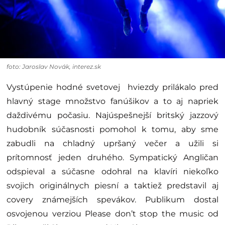
foto: Jaroslav Novák, interez.sk
Vystúpenie hodné svetovej hviezdy prilákalo pred
hlavný stage množstvo fanúšikov a to aj napriek
daždivému počasiu. Najúspešnejší britský jazzový
hudobník súčasnosti pomohol k tomu, aby sme
zabudli na chladný upršaný večer a užili si
prítomnosť jeden druhého. Sympatický Angličan
odspieval a súčasne odohral na klavíri niekoľko
svojich originálnych piesní a taktiež predstavil aj
covery známejších spevákov. Publikum dostal
osvojenou verziou Please don’t stop the music od