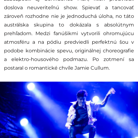
doslova neuveriteľnú show. Spievať a tancovať
zároveň rozhodne nie je jednoduchá úloha, no táto
austrálska skupina to dokázala s absolútnym
prehľadom. Medzi fanúšikmi vytvorili ohromujúcu
atmosféru a na pódiu predviedli perfektnú šou v
podobe kombinácie spevu, originálnej choreografie
a elektro-housového podmazu. Po zotmení sa
postaral o romantické chvíle Jamie Cullum.