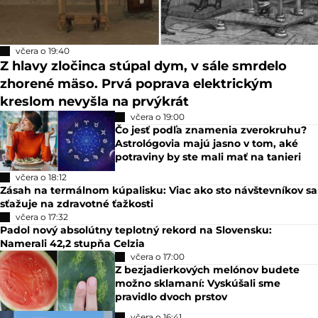
včera o 19:40
Z hlavy zločinca stúpal dym, v sále smrdelo
zhorené mäso. Prvá poprava elektrickým
kreslom nevyšla na prvýkrát
včera o 19:00
Čo jesť podľa znamenia zverokruhu?
Astrológovia majú jasno v tom, aké
potraviny by ste mali mať na tanieri
včera o 18:12
Zásah na termálnom kúpalisku: Viac ako sto návštevníkov sa
sťažuje na zdravotné ťažkosti
včera o 17:32
Padol nový absolútny teplotný rekord na Slovensku:
Namerali 42,2 stupňa Celzia
včera o 17:00
Z bezjadierkových melónov budete
možno sklamaní: Vyskúšali sme
pravidlo dvoch prstov
včera o 16:41