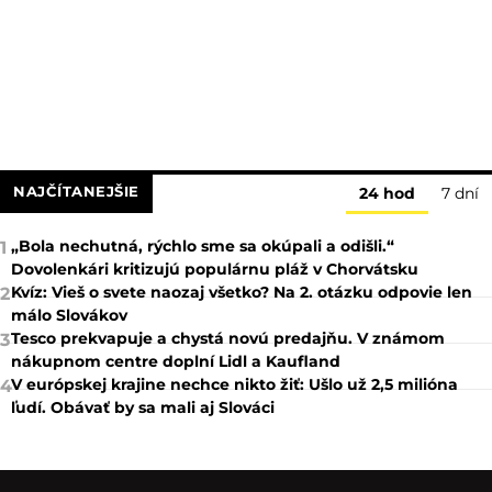
NAJČÍTANEJŠIE
24 hod
7 dní
„Bola nechutná, rýchlo sme sa okúpali a odišli.“
1
Dovolenkári kritizujú populárnu pláž v Chorvátsku
Kvíz: Vieš o svete naozaj všetko? Na 2. otázku odpovie len
2
málo Slovákov
Tesco prekvapuje a chystá novú predajňu. V známom
3
nákupnom centre doplní Lidl a Kaufland
V európskej krajine nechce nikto žiť: Ušlo už 2,5 milióna
4
ľudí. Obávať by sa mali aj Slováci