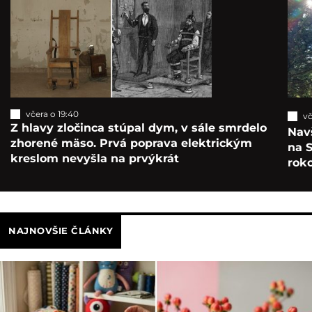
včera o 19:40
vč
Z hlavy zločinca stúpal dym, v sále smrdelo
Navš
zhorené mäso. Prvá poprava elektrickým
na S
kreslom nevyšla na prvýkrát
roko
NAJNOVŠIE ČLÁNKY