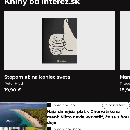
Knihy od interez.sk
Stopom až na koniec sveta
Man
Peter Hlad
Prečo
19,90 €
18,9
pred hodinou
Chorvátsko
Najznámejšia pláž v Chorvátsku sa
mení: Nikto nevie vysvetliť, čo sa s ňou
deje
pred 2 hodinami