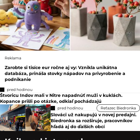
Reklama
Zarobte si tisíce eur ročne aj vy: Vznikla unikátna
databáza, prináša stovky nápadov na privyrobenie a
podnikanie
pred hodinou
Štvoricu Indov mali v Nitre napadnúť muži v kuklách.
Kopance prišli po otázke, odkiaľ pochádzajú
pred hodinou
Reťazec Biedronka
Slováci už nakupujú v novej predajni.
Biedronka sa rozširuje, pracovníkov
hľadá aj do ďalších obcí