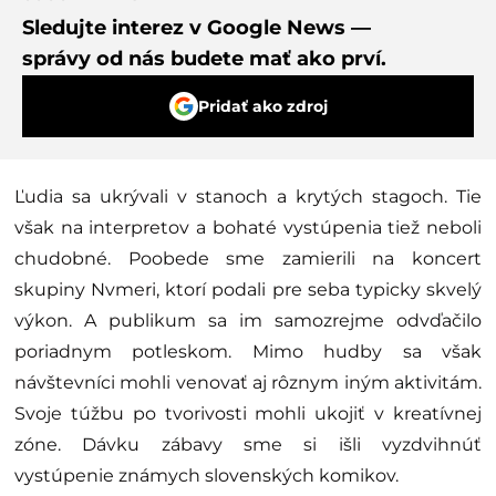
Sledujte interez v Google News —
správy od nás budete mať ako prví.
Pridať ako zdroj
Ľudia sa ukrývali v stanoch a krytých stagoch. Tie
však na interpretov a bohaté vystúpenia tiež neboli
chudobné. Poobede sme zamierili na koncert
skupiny Nvmeri, ktorí podali pre seba typicky skvelý
výkon. A publikum sa im samozrejme odvďačilo
poriadnym potleskom. Mimo hudby sa však
návštevníci mohli venovať aj rôznym iným aktivitám.
Svoje túžbu po tvorivosti mohli ukojiť v kreatívnej
zóne. Dávku zábavy sme si išli vyzdvihnúť
vystúpenie známych slovenských komikov.