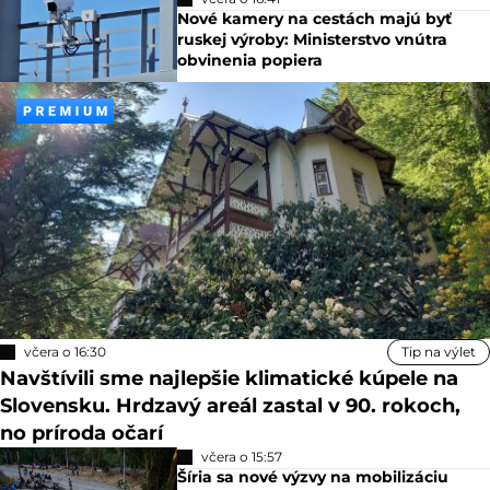
Nové kamery na cestách majú byť
ruskej výroby: Ministerstvo vnútra
obvinenia popiera
včera o 16:30
Tip na výlet
Navštívili sme najlepšie klimatické kúpele na
Slovensku. Hrdzavý areál zastal v 90. rokoch,
no príroda očarí
včera o 15:57
Šíria sa nové výzvy na mobilizáciu