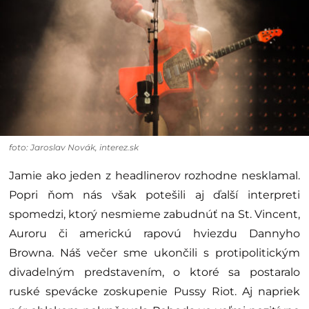
foto: Jaroslav Novák, interez.sk
Jamie ako jeden z headlinerov rozhodne nesklamal.
Popri ňom nás však potešili aj ďalší interpreti
spomedzi, ktorý nesmieme zabudnúť na St. Vincent,
Auroru či americkú rapovú hviezdu Dannyho
Browna. Náš večer sme ukončili s protipolitickým
divadelným predstavením, o ktoré sa postaralo
ruské spevácke zoskupenie Pussy Riot. Aj napriek